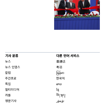
기사 분류
다른 언어 서비스
뉴스
普通话
뉴스 인뎁스
粤语
칼럼
မြန်မာ
주간프로
한국어
특집
ລາວ
멀티미디어
ខ្មែ
카툰
བོད་སྐད།
영문기사
ئۇيغۇر