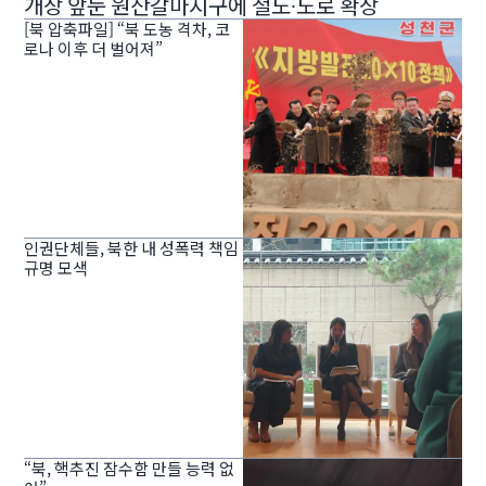
개장 앞둔 원산갈마지구에 철도∙도로 확장
[북 압축파일] “북 도농 격차, 코
로나 이후 더 벌어져”
인권단체들, 북한 내 성폭력 책임
규명 모색
“북, 핵추진 잠수함 만들 능력 없