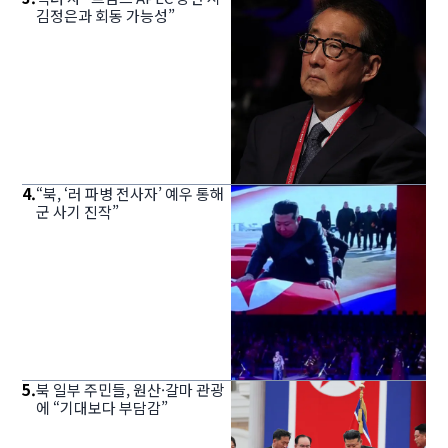
김정은과 회동 가능성”
4
.
“북, ‘러 파병 전사자’ 예우 통해
군 사기 진작”
5
.
북 일부 주민들, 원산·갈마 관광
에 “기대보다 부담감”