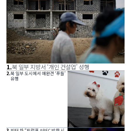
1
.
북 일부 지방서 ‘개인 건설업’ 성행
2
.
북 일부 도시에서 애완견 ‘푸들’
유행
3
.
빅터 차 “트럼프 APEC 방한 시