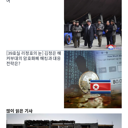
어”
[39호실 리정호의 눈] 김정은 해
커부대의 암호화폐 해킹과 대응
전략은?
많이 읽은 기사