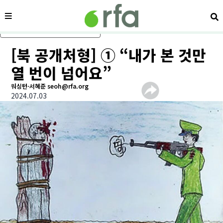
메뉴
검
메인 콘텐츠로 건너뛰기
[북 공개처형] ① “내가 본 것만
열 번이 넘어요”
워싱턴-서혜준 seoh@rfa.org
2024.07.03