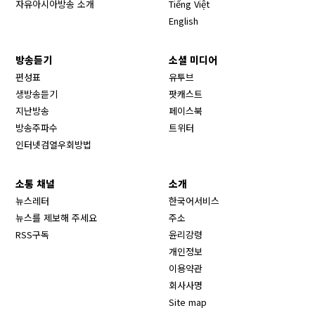
자유아시아방송 소개
Tiếng Việt
English
방송듣기
소셜 미디어
Opens in new window
편성표
유투브
생방송듣기
팟캐스트
Opens in new window
지난방송
페이스북
Opens in new window
방송주파수
트위터
Opens in new window
인터넷검열우회방법
소통 채널
소개
뉴스레터
한국어서비스
뉴스를 제보해 주세요
주소
RSS구독
윤리강령
개인정보
이용약관
회사사명
Site map
Opens in new wind