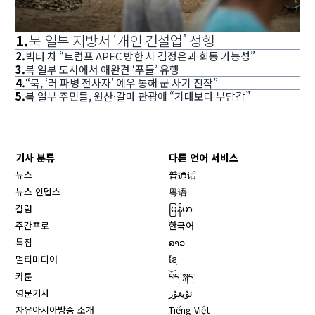
1
.
북 일부 지방서 ‘개인 건설업’ 성행
2
.
빅터 차 “트럼프 APEC 방한 시 김정은과 회동 가능성”
3
.
북 일부 도시에서 애완견 ‘푸들’ 유행
4
.
“북, ‘러 파병 전사자’ 예우 통해 군 사기 진작”
5
.
북 일부 주민들, 원산·갈마 관광에 “기대보다 부담감”
기사 분류
다른 언어 서비스
뉴스
普通话
뉴스 인뎁스
粤语
칼럼
မြန်မာ
주간프로
한국어
특집
ລາວ
멀티미디어
ខ្មែ
카툰
བོད་སྐད།
영문기사
ئۇيغۇر
자유아시아방송 소개
Tiếng Việt