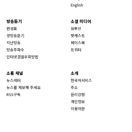
English
방송듣기
소셜 미디어
Opens in new window
편성표
유투브
생방송듣기
팟캐스트
Opens in new window
지난방송
페이스북
Opens in new window
방송주파수
트위터
Opens in new window
인터넷검열우회방법
소통 채널
소개
뉴스레터
한국어서비스
뉴스를 제보해 주세요
주소
RSS구독
윤리강령
개인정보
이용약관
회사사명
Site map
Opens in new wind
미국방송위원회