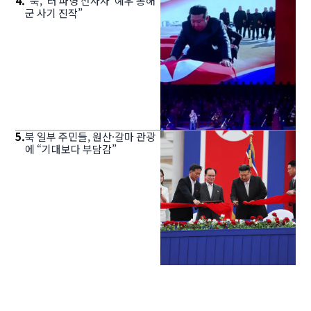
4
.
“북, ‘러 파병 전사자’ 예우 통해
군 사기 진작”
5
.
북 일부 주민들, 원산·갈마 관광
에 “기대보다 부담감”