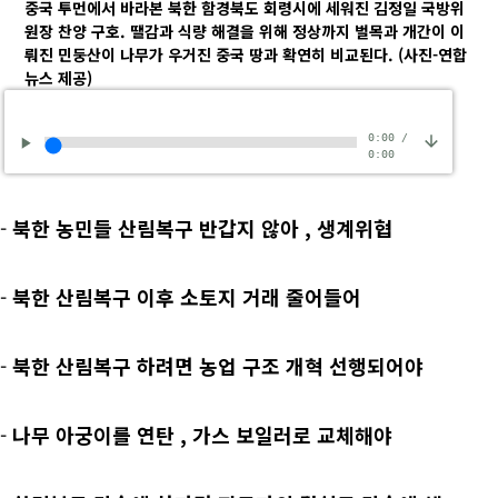
중국 투먼에서 바라본 북한 함경북도 회령시에 세워진 김정일 국방위
원장 찬양 구호. 땔감과 식량 해결을 위해 정상까지 벌목과 개간이 이
뤄진 민둥산이 나무가 우거진 중국 땅과 확연히 비교된다.
(사진-연합
뉴스 제공)
0:00
/
0:00
-
북한 농민들 산림복구 반갑지 않아
, 생계위협
-
북한 산림복구 이후 소토지 거래 줄어들어
-
북한 산림복구 하려면 농업 구조 개혁 선행되어야
-
나무 아궁이를 연탄
, 가스 보일러로 교체해야