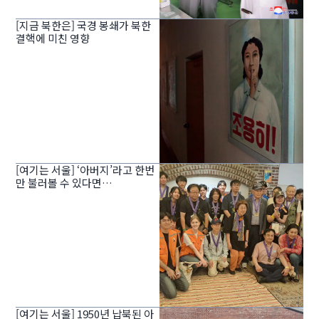
[지금 북한은] 국경 봉쇄가 북한
결핵에 미친 영향
[여기는 서울] ‘아버지’라고 한번
만 불러볼 수 있다면…
[여기는 서울] 1950년 납북된 아