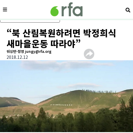
메뉴
검
메인 콘텐츠로 건너뛰기
“북 산림복원하려면 박정희식
새마을운동 따라야”
워싱턴-정영 jungy@rfa.org
2018.12.12