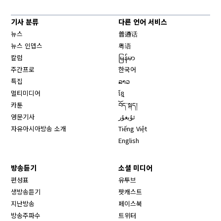
기사 분류
다른 언어 서비스
뉴스
普通话
뉴스 인뎁스
粤语
칼럼
မြန်မာ
주간프로
한국어
특집
ລາວ
멀티미디어
ខ្មែ
카툰
བོད་སྐད།
영문기사
ئۇيغۇر
자유아시아방송 소개
Tiếng Việt
English
방송듣기
소셜 미디어
Opens in new window
편성표
유투브
생방송듣기
팟캐스트
Opens in new window
지난방송
페이스북
Opens in new window
방송주파수
트위터