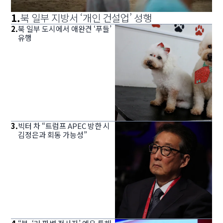
1
.
북 일부 지방서 ‘개인 건설업’ 성행
2
.
북 일부 도시에서 애완견 ‘푸들’
유행
3
.
빅터 차 “트럼프 APEC 방한 시
김정은과 회동 가능성”