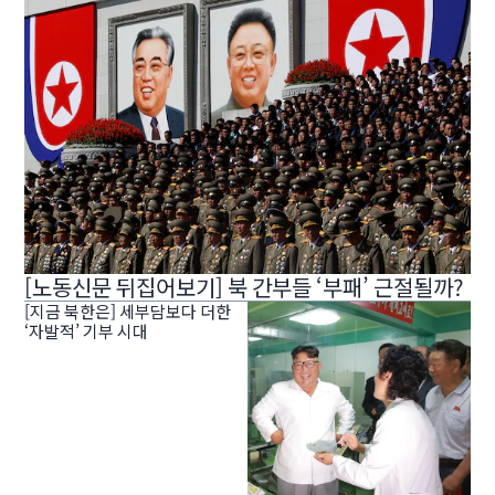
[노동신문 뒤집어보기] 북 간부들 ‘부패’ 근절될까?
[지금 북한은] 세부담보다 더한
‘자발적’ 기부 시대