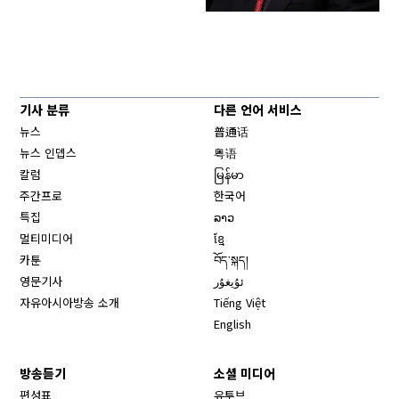
기사 분류
다른 언어 서비스
뉴스
普通话
뉴스 인뎁스
粤语
칼럼
မြန်မာ
주간프로
한국어
특집
ລາວ
멀티미디어
ខ្មែ
카툰
བོད་སྐད།
영문기사
ئۇيغۇر
자유아시아방송 소개
Tiếng Việt
English
방송듣기
소셜 미디어
Opens in new window
편성표
유투브