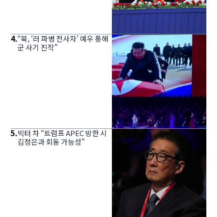
4
.
“북, ‘러 파병 전사자’ 예우 통해
군 사기 진작”
5
.
빅터 차 “트럼프 APEC 방한 시
김정은과 회동 가능성”