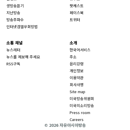
생방송듣기
팟캐스트
Opens in new window
지난방송
페이스북
Opens in new window
방송주파수
트위터
Opens in new window
인터넷검열우회방법
소통 채널
소개
뉴스레터
한국어서비스
뉴스를 제보해 주세요
주소
RSS구독
윤리강령
개인정보
이용약관
회사사명
Site map
Opens in new wind
미국방송위원회
Opens in new wind
미국의소리방송
Press room
Opens in new window
Careers
© 2026 자유아시아방송