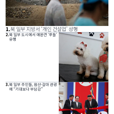
1
.
북 일부 지방서 ‘개인 건설업’ 성행
2
.
북 일부 도시에서 애완견 ‘푸들’
유행
3
.
북 일부 주민들, 원산·갈마 관광
에 “기대보다 부담감”