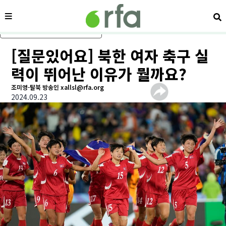
메뉴
검
메인 콘텐츠로 건너뛰기
[질문있어요] 북한 여자 축구 실
력이 뛰어난 이유가 뭘까요?
조미영-탈북 방송인 xallsl@rfa.org
2024.09.23