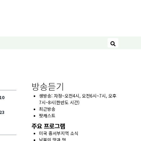
검색
방송듣기
생방송: 자정~오전4시, 오전6시~7시, 오후
10
7시~8시(한반도 시간)
최근방송
23
팟캐스트
주요 프로그램
미국 중서부지역 소식
남북의 맛과 멋