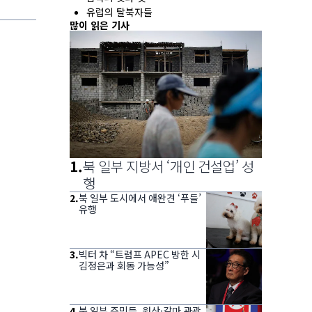
유럽의 탈북자들
많이 읽은 기사
1
.
북 일부 지방서 ‘개인 건설업’ 성
행
2
.
북 일부 도시에서 애완견 ‘푸들’
유행
3
.
빅터 차 “트럼프 APEC 방한 시
김정은과 회동 가능성”
4
.
북 일부 주민들, 원산·갈마 관광