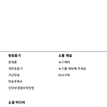
방송듣기
소통 채널
편성표
뉴스레터
생방송듣기
뉴스를 제보해 주세요
지난방송
RSS구독
방송주파수
Opens in new window
인터넷검열우회방법
소셜 미디어
Opens in new window