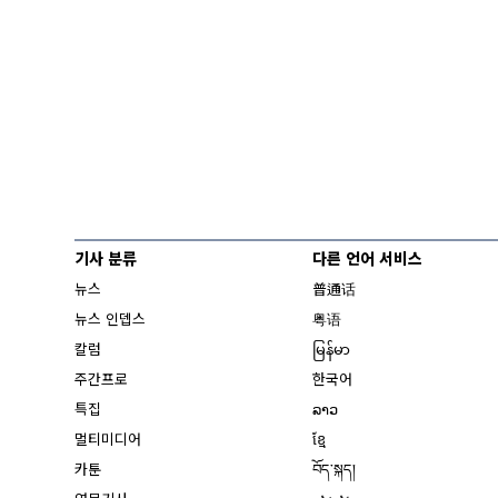
기사 분류
다른 언어 서비스
뉴스
普通话
뉴스 인뎁스
粤语
칼럼
မြန်မာ
주간프로
한국어
특집
ລາວ
멀티미디어
ខ្មែ
카툰
བོད་སྐད།