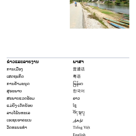
ຂ່າວແລະລາຍງານ
ພາສາ
ການເມືອງ
普通话
ເສດຖະກິດ
粤语
ການຄ້າມະນຸດ
မြန်မာ
ສຸຂະພາບ
한국어
ສະພາບແວດລ້ອມ
ລາວ
ແມ່ຍິງ-ເດັກນ້ອຍ
ខ្មែ
ລາວໂພ້ນທະເລ
བོད་སྐད།
ເອເຊຍອາຄະເນ
ئۇيغۇر
ວັດທະນະທຳ
Tiếng Việt
English