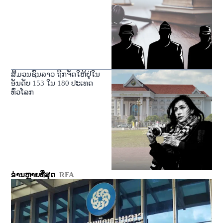
ສື່ມວນຊົນລາວ ຖືກຈັດໃຫ້ຢູ່ໃນ
ອັນດັບ 153 ໃນ 180 ປະເທດ
ທົ່ວໂລກ
ອ່ານຫຼາຍທີ່ສຸດ
RFA