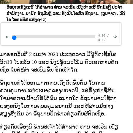
ວິທຍຸເອເຊັຽເສຣີ ໄດ້ສຳພາດ ທ່ານ ຈະເລີນ ເຢັຽປາວເຮີ ຣັຖມົນຕຼີ ປະຈຳ
ສຳນັກງານ ນາຍົກ ຣັຖມົນຕຼີ ແລະ ທັງເປັນໂຄສົກ ຣັຖບານ.
(ຮູບຈາກ : ວີດີ
ໂອ ໂທຣະທັສ ແຫ່ງຊາດ)
0:00
/
0:00
ມາຮອດວັນທີ 2 ເມສາ 2020 ປະເທດລາວ ມີຜູ້ຕິດເຊື້ອໂຄ
ວິດ19 ໄປແລ້ວ 10 ແລະ ຍັງບໍ່ຮູ້ແນວໂນ້ມ ຕົວເລກການຕິດ
ເຊື້ອ ໃນຕໍ່ໜ້າ ຈະເພີ້ມຂຶ້ນ ອີກເທົ່າໃດ.
ຣັຖບານກໍໄດ້ອອກມາຕການເຄັ່ງຄັດຂຶ້ນຕື່ມ ໃນການ
ຄວບຄຸມການແຜ່ຣະບາດຂອງພຍາດນີ້, ແຕ່ສິ່ງໜ້າທີ່ສົນ
ໃຈມາຕການນີ້ຈະໃຊ້ໄດ້ຜົນ ຂນາດໃດ ຣັຖບານຈະໃຊ້ທ່າ
ແຮງຫຍັງໃນການຄວບຄຸມພຍາດນີ້ ແລະ ທີ່ຜ່ານມີຫາງ
ສຽງສັງຄົມ ວ່າ ຣັຖບານປິດຂ່າວກ່ຽວກັບຜູ້ຕິດເຊື້ອ.
ກ່ຽວກັບເຣື້ອງນີ້ ຂ້າພະເຈົ້າໄດ້ສຳພາດ ທ່ານ ຈະເລີນ ເຢັຽ