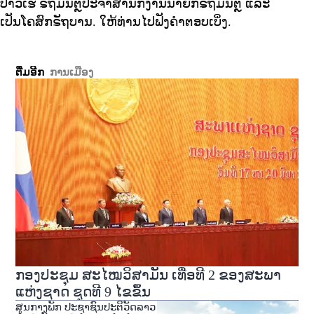
ປາວເຮີ ຣັຖມົນຕຼີປະຈຳສຳນັກງານນາຍົກຣັຖມົນຕຼີ ແລະ
ເປັນໂຄສົກຣັຖບານ. ໃຫ້ທ່ານໄປຟັງຄຳຕອບເບິ່ງ.
ຕື່ມອີກ
ການເມືອງ
ກອງປະຊຸມ ສະໄໝວິສາມັນ ເທື່ອທີ 2 ຂອງສະພາ
ແຫ່ງຊາດ ຊຸດທີ 9 ໄຂຂຶ້ນ
ສູນກາງພັກ ປະຊາຊົນປະຕິວັດລາວ