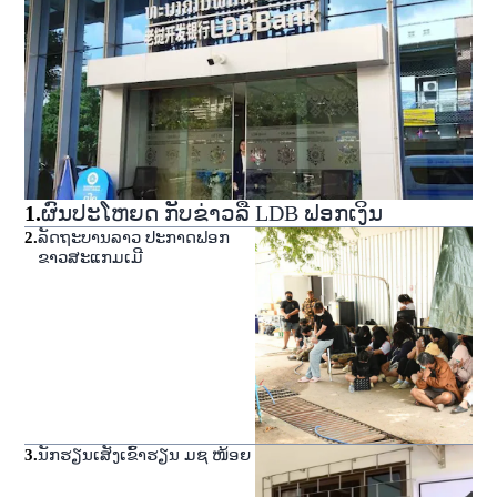
1
.
ຜົນປະໂຫຍດ ກັບຂ່າວລື LDB ຟອກເງິນ
2
.
ລັດຖະບານລາວ ປະກາດຟອກ
ຂາວສະແກມເມີ
3
.
ນັກຮຽນເສັງເຂົ້າຮຽນ ມຊ ໜ້ອຍ