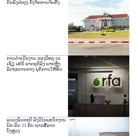
ຕົກລົງປັບປຸງ ກົງຈັກການຈັດຕັ້ງ
ການດໍາເນີນງານ ຂອງວິທຍຸ ເອ
ເຊັຽ ເສຣີ ອາດຍຸຕິລົງ ພາຍຫຼັງ
ລັດຖະບານກາງ ຍຸຕິການໃຫ້ທຶນ
ແຂວງອັດຕະປື ລົງວິໄນພະນັກງານ
ພັກ-ລັດ 23 ຄົນ ຖານສໍ້ລາດ
ບັງຫຼວງ