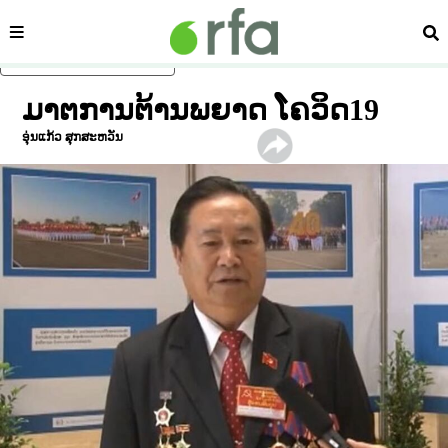
ໝວດ
ຄົ້
ຂ້າມໄປຍັງເນື້ອຫາຫຼັກ
ມາຕການຕ້ານພຍາດ ໂຄວິດ19
ອຸ່ນແກ້ວ ສຸກສະຫວັນ