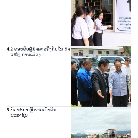
4
.
2 ຄອບຄົວຜູ້ນໍາລາວຊິງກັນໃນ ຕໍາ
ແໜ່ງ ການເມືອງ
5
.
ພັດທະນາ ຫຼື ຍາດເອົາດິນ
ປະຊາຊົນ