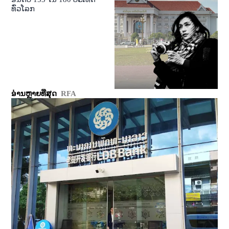
ທົ່ວໂລກ
ອ່ານຫຼາຍທີ່ສຸດ
RFA