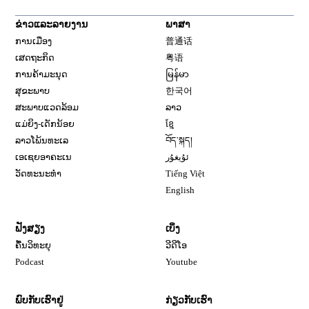
ຂ່າວແລະລາຍງານ
ພາສາ
ການເມືອງ
普通话
ເສດຖະກິດ
粤语
ການຄ້າມະນຸດ
မြန်မာ
ສຸຂະພາບ
한국어
ສະພາບແວດລ້ອມ
ລາວ
ແມ່ຍິງ-ເດັກນ້ອຍ
ខ្មែ
ລາວໂພ້ນທະເລ
བོད་སྐད།
ເອເຊຍອາຄະເນ
ئۇيغۇر
ວັດທະນະທຳ
Tiếng Việt
English
ຟັງສຽງ
ເບິ່ງ
ຄື້ນວິທະຍຸ
ວີດີໂອ
Opens in new window
Podcast
Youtube
ພົບກັບເຮົາຢູ່
ກ່ຽວກັບເຮົາ