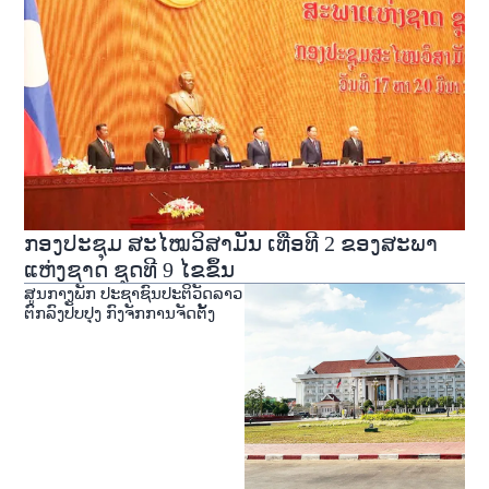
ກອງປະຊຸມ ສະໄໝວິສາມັນ ເທື່ອທີ 2 ຂອງສະພາ
ແຫ່ງຊາດ ຊຸດທີ 9 ໄຂຂຶ້ນ
ສູນກາງພັກ ປະຊາຊົນປະຕິວັດລາວ
ຕົກລົງປັບປຸງ ກົງຈັກການຈັດຕັ້ງ