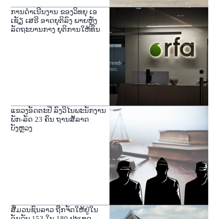
ການດໍາເນີນງານ ຂອງວິທຍຸ ເອ
ເຊັຽ ເສຣີ ອາດຍຸຕິລົງ ພາຍຫຼັງ
ລັດຖະບານກາງ ຍຸຕິການໃຫ້ທຶນ
ແຂວງອັດຕະປື ລົງວິໄນພະນັກງານ
ພັກ-ລັດ 23 ຄົນ ຖານສໍ້ລາດ
ບັງຫຼວງ
ສື່ມວນຊົນລາວ ຖືກຈັດໃຫ້ຢູ່ໃນ
ອັນດັບ 153 ໃນ 180 ປະເທດ