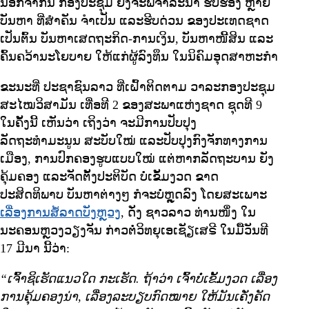
ນອກຈາກນີ້ ກອງປະຊຸມ ຍັງຈະພິຈາລະນາ ຮັບຮອງ ຫຼາຍ
ບັນຫາ ທີ່ສຳຄັນ ຈຳເປັນ ແລະຮີບດ່ວນ ຂອງປະເທດຊາດ
ເປັນຕົ້ນ ບັນຫາເສດຖະກິດ-ການເງິນ, ບັນຫາໜີ້ສິນ ແລະ
ຄົ້ນຄວ້ານະໂຍບາຍ ໃຫ້ແກ່ຜູ້ລົງທຶນ ໃນນິຄົມອຸດສາຫະກຳ
ຂະນະທີ່ ປະຊາຊົນລາວ ທີ່ເຝົ້າຕິດຕາມ ວາລະກອງປະຊຸມ
ສະໄໝວິສາມັນ ເທື່ອທີ 2 ຂອງສະພາແຫ່ງຊາດ ຊຸດທີ 9
ໃນຄັ້ງນີ້ ເຫັນວ່າ ເຖິງວ່າ ຈະມີການປັບປຸງ
ລັດຖະທຳມະນູນ ສະບັບໃໝ່ ແລະປັບປຸງກົງຈັກທາງການ
ເມືອງ, ການປົກຄອງຮູບແບບໃໝ່ ແຕ່ຫາກລັດຖະບານ ຍັງ
ຄຸ້ມຄອງ ແລະຈັດຕັ້ງປະຕິບັດ ບໍ່ເຂັ້ມງວດ ຂາດ
ປະສິດທິພາບ ບັນຫາຕ່າງໆ ກໍຈະບໍ່ຫຼຸດລົງ ໂດຍສະເພາະ
ເລື່ອງການສໍ້ລາດບັງຫຼວງ
, ດັ່ງ ຊາວລາວ ທ່ານໜຶ່ງ ໃນ
ນະຄອນຫຼວງວຽງຈັນ ກ່າວຕໍ່ວິທຍຸເອເຊັຽເສຣີ ໃນມື້ວັນທີ
17 ມີນາ ນີ້ວ່າ:
“ເຈົ້າຊິເຮັດແນວໃດ ກະເຮັດ. ຖ້າວ່າ ເຈົ້າບໍ່ເຂັ້ມງວດ ເລື່ອງ
ການຄຸ້ມຄອງນ່າ, ເລື່ອງລະບຽບກົດໝາຍ ໃຫ້ມັນເຄັ່ງຄັດ