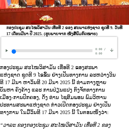
ກອງປະຊຸມ ສະໄໝວິສາມັນ ເທື່ອທີ 2 ຂອງ ສະພາແຫ່ງຊາດ ຊຸດທີ 9. ວັນທີ
17 ເດືອນມີນາ ປີ 2025.
(ຮູບພາບຈາກ ໜັງສືພິມກົດໝາຍ)
0:00
/
0:00
ກອງປະຊຸມ ສະໄໝວິສາມັນ ເທື່ອທີ 2 ຂອງສະພາ
ແຫ່ງຊາດ ຊຸດທີ 9 ໄຂຂຶ້ນ ຢ່າງເປັນທາງການ ລະຫວ່າງວິນ
ທີ 17 ມີນາ ຫາວັນທີ 20 ມີນາ 2025 ນີ້ ທ່າມກາງຫຼາຍ
ບັນຫາ ຄົງຄ້າງ ແລະ ການປ່ຽນແປງ ກົງຈັກທາງການ
ເມືອງ-ການປົກຄອງ, ດັ່ງ ທ່ານ ໄຊສົມພອນ ພົມວິຫານ
ປະທານສະພາແຫ່ງຊາດ ກ່າວເປີດກອງປະຊຸມ ຢ່າງເປັນ
ທາງການ ໃນມື້ວັນທີ 17 ມີນາ 2025 ນີ້ ໃນຕອນໜຶ່ງວ່າ:
“ວາລະ ຂອງກອງປະຊຸມ ສະໄໝວິສາມັນ ເທື່ອທີ 2 ຂອງ