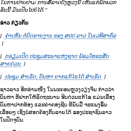
ໃນການປາບປາມ ການສໍ້ລາດບັງຫຼວງນີ້ ເຫັນແກ່ພັກພວກ
ອັນນີ້ ມັນເປັນໄປບໍ່ໄດ້.”
ຂ່າວ ກ່ຽວກັນ
[
ຄຳເຫັນ ຕໍ່ບົດຣາຍງານ ຂອງ ສປປ ລາວ ໃນເວທີສາກົລ
Opens in new window
]
[
ຕຣຽມເປີດ ປະຊຸມສະພາແຫ່ງຊາດ ພ້ອມໂທຣະສັບ
ສາຍດ່ວນ
Opens in new window
]
[
ປະຊຸມ ສຳເຣັດ, ບັນຫາ ຍາກແກ້ໄຂໄດ້ ສຳເຣັດ
Opens in ne
]
ຊາວລາວ ອີກທ່ານໜຶ່ງ ໃນນະຄອນຫຼວງວຽງຈັນ ກ່າວວ່າ
ບັນຫາ ທີ່ຢາກໃຫ້ລັດຖະບານ ຮີບດ່ວນແກ້ໄຂ ແມ່ນເລື່ອງ
ບັນຫາປາກທ້ອງ ແລະຄ່າຄອງຊີບ ທີ່ນັບມື້ ຈະແພງຂຶ້ນ
ເລື່ອຍໆ ເຊິ່ງບໍ່ສອດຄ້ອງກັັບລາຍໄດ້ ຂອງປະຊາຊົນລາວ
ໃນປັດຈຸບັນ.