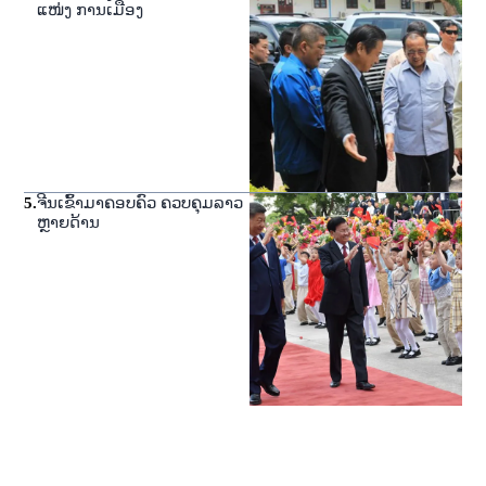
ແໜ່ງ ການເມືອງ
5
.
ຈີນເຂົ້າມາຄອບຄົວ ຄວບຄຸມລາວ
ຫຼາຍດ້ານ