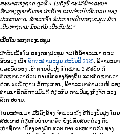
ສະພາແຫ່ງຊາດ ຊຸດທີ 9 ໃນຄັ້ງນີ້ ຈະໄດ້ພິຈາລະນາ
ຮັບຮອງຫຼາຍບັນຫາ ສຳຄັນໆ ແລະຈຳເປັນຮີບດ່ວນ ຂອງ
ປະເທດຊາດ. ຂ້າພະເຈົ້າ ຂໍປະກາດເປີດກອງປະຊຸມ ຢ່າງ
ເປັນທາງການ ນັບແຕ່ນີ້ ເປັນຕົ້ນໄປ.”
ເນື້ອໃນ ຂອງກອງປະຊຸມ
ສຳລັບເນື້ອໃນ ຂອງກອງປະຊຸມ ຈະໄດ້ພິຈາລະນາ ແລະ
ຮັບຮອງ ເອົາ
ລັດຖະທຳມະນູນ ສະບັບປີ 2025
, ພິຈາລະນາ
ແລະຮັບຮອງ ເອົາການປັບປຸງ ກົດໝາຍ 2 ສະບັບ ຄື
ກົດໝາຍວ່າດ້ວຍ ການປົກຄອງທ້ອງຖິ່ນ ແລະກົດໝາຍວ່າ
ດ້ວຍ ພະນັກງານ-ລັດຖະກອນ, ພິຈາລະນາຄຳສະເໜີ ຂອງ
ທ່ານນາຍົກລັດຖະມົນຕີ ກ່ຽວກັບ ການປັບປຸງກົງຈັກ ຂອງ
ລັດຖະບານ.
ໄລຍະຜ່ານມາ ມີຂໍ້ຄົງຄ້າງ ຈຳນວນໜຶ່ງ ທີ່ຕ້ອງປັບປຸງ ໂດຍ
ສະເພາະ ກ່ຽວກັບອໍານາດລັດ ຍັງບໍ່ທັນສອດຄ່ອງ ກັບ
ໜ້າທີ່ການເມືອງຂອງພັກ ແລະ ການຂະຫຍາຍຕົວ ທາງ