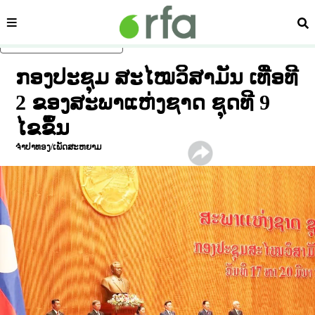
ໝວດ
ຄົ້
ຂ້າມໄປຍັງເນື້ອຫາຫຼັກ
ກອງປະຊຸມ ສະໄໝວິສາມັນ ເທື່ອທີ
2 ຂອງສະພາແຫ່ງຊາດ ຊຸດທີ 9
ໄຂຂຶ້ນ
ຈຳປາທອງ/ເພັດສະຫຍາມ