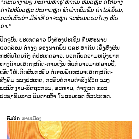
“ກະເວົ້າງ່າຍໆ ກະການຫາຢູ່ ຫາກິນ ຫັ້ນແຫຼະ ຄືໂຕຢ່າງ
ຄ່າໄຟຫັ້ນແຫຼະ ປະກາດຫຼຸດ ພັດວ່າເພີ່ມຂຶ້ນ ຄ່າໄຟເຮືອນ,
ກະບໍ່ເຫັນວ່າ ມີທ່າທີ ວ່າຈະຫຼຸດ ຈະຜ່ອນແນວໃດໆ ຫັ້ນ
ນ່າ.”
ປັດຈຸບັນ ປະເທດລາວ ຍັງຕ້ອງປະເຊີນ ກັບສະພາບ
ແວດລ້ອມ ຕ່າງໆ ຂອງພາກພື້ນ ແລະ ສາກົນ ເຊິ່ງສົ່ງຜົນ
ກະທົບໂດຍກົງ ຕໍ່ປະເທດລາວ, ບວກກັບຄວາມຫຍຸ້ງຍາກ
ທາງດ້ານເສດຖະກິດ-ການເງິນ ທີ່ແກ່ຍາວມາຫລາຍປີ,
ເຮັດໃຫ້ເກິດຜົນກະທົບ ຕໍ່ການພັດທະນາເສດຖະກິດ-
ສັງຄົມ ຂອງປະເທດ, ກະທົບຕໍ່ການດຳລົງຊີວິດ ຂອງ
ພະນັກງານ-ລັດຖະກອນ, ທະຫານ, ຕຳຫຼວດ ແລະ
ປະຊາຊົນລາວ ບັນດາເຜົ່າ ໃນຂອບເຂດ ທົ່ວປະເທດ.
ຕື່ມອີກ
ການເມືອງ