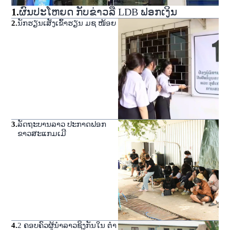
1
.
ຜົນປະໂຫຍດ ກັບຂ່າວລື LDB ຟອກເງິນ
2
.
ນັກຮຽນເສັງເຂົ້າຮຽນ ມຊ ໜ້ອຍ
3
.
ລັດຖະບານລາວ ປະກາດຟອກ
ຂາວສະແກມເມີ
4
.
2 ຄອບຄົວຜູ້ນໍາລາວຊິງກັນໃນ ຕໍາ