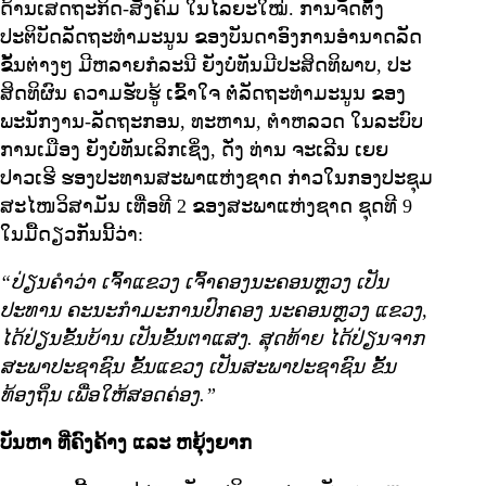
ດ້ານເສດຖະກິດ-ສັງຄົມ ໃນໄລຍະໃໝ່. ການຈັດຕັ້ງ
ປະຕິບັດລັດຖະທຳມະນູນ ຂອງບັນດາອົງການອຳນາດລັດ
ຂັ້ນຕ່າງໆ ມີຫລາຍກໍລະນີ ຍັງບໍ່ທັນມີປະສິດທິພາບ, ປະ
ສິດທິຜົນ ຄວາມຮັບຮູ້ ເຂົ້າໃຈ ຕໍ່ລັດຖະທຳມະນູນ ຂອງ
ພະນັກງານ-ລັດຖະກອນ, ທະຫານ, ຕຳຫລວດ ໃນລະບົບ
ການເມືອງ ຍັງບໍ່ທັນເລິກເຊິ່ງ, ດັ່ງ ທ່ານ ຈະເລີນ ເຍຍ
ປາວເຮີ ຮອງປະທານສະພາແຫ່ງຊາດ ກ່າວໃນກອງປະຊຸມ
ສະໄໜວິສາມັນ ເທື່ອທີ 2 ຂອງສະພາແຫ່ງຊາດ ຊຸດທີ 9
ໃນມື້ດຽວກັນນີ້ວ່າ:
“ປ່ຽນຄຳວ່າ ເຈົ້າແຂວງ ເຈົ້າຄອງນະຄອນຫຼວງ ເປັນ
ປະທານ ຄະນະກຳມະການປົກຄອງ ນະຄອນຫຼວງ ແຂວງ,
ໄດ້ປ່ຽນຂັ້ນບ້ານ ເປັນຂັ້ນຕາແສງ. ສຸດທ້າຍ ໄດ້ປ່ຽນຈາກ
ສະພາປະຊາຊົນ ຂັ້ນແຂວງ ເປັນສະພາປະຊາຊົນ ຂັ້ນ
ທ້ອງຖິ່ນ ເພື່ອໃຫ້ສອດຄ່ອງ.”
ບັນຫາ ທີ່ຄົງຄ້າງ ແລະ ຫຍຸ້ງຍາກ