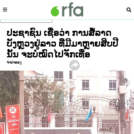
ໝວດ
ຄົ້
ຂ້າມໄປຍັງເນື້ອຫາຫຼັກ
ປະຊາຊົນ ເຊື່ອວ່າ ການສໍ້ລາດ
ບັງຫຼວງຢູ່ລາວ ທີ່ມີມາຫຼາຍສິບປີ
ນັ້ນ ຈະບໍ່ໝົດໄປຈັກເທື່ອ
ຈໍາປາທອງ