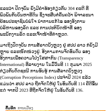
ແລະວ່າ ປັດຈຸບັນ ຍັງມີຄໍາຮ້ອງກ່ຽວກັບ 304 ຄະດີ ທີ່
ພົວພັນກັບບັນຫາທີ່ດິນ ຊຶ່ງຈະສືບຕໍ່ຄົ້ນຄວ້າ ພິຈາລະນາ
ຍ້ອນປະຊາຊົນບໍ່ພໍໃຈ ນໍາການແກ້ໄຂ ຂອງອົງການ
ບໍລິຫານຂອງລັດ ແລະ ການປະຕິບັດໜ້າທີ່ ຂອງ
ພະນັກງານລັດ ແລະເຈົ້າໜ້າທີ່ຕໍາຫຼວດ.
ມາເຖິງປັດຈຸບັນ ການສໍ້ລາດບັງຫຼວງ ຢູ່ ສປປ ລາວ ກໍຍັງມີ
ຫຼາຍ ແລະໜັກໜ່ວງຢູ່. ອີງຕາມການຈັດອັນດັບ ຂອງ
ອົງການເພື່ອຄວາມໂປ່ງໃສສາກົນ (Transparency
International) ທີ່ລາຍງານ ໃນມື້ວັນທີ 11 ກຸມພາ 2025
ກ່ຽວກັບດັດຊະນີ ການຮັບຮູ້ ການສໍ້ລາດບັງຫຼວງ
(Corruption Perceptions Index) ປະຈໍາປີ 2024 ແລ້ວ
ແມ່ນວ່າ ສປປ ລາວ ຖືກຈັດໃຫ້ຢູ່ ໃນອັນດັບທີ 114 ຄືດີຂຶ້ນ
ແດ່ ຈາກປີ 2023 ທີ່ຖືກຈັດໃຫ້ຢູ່ ໃນອັນດັບທີ 136.
ຕື່ມອີກ
ການເມືອງ