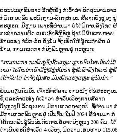
ແລະປະຊາຊົນລາວ ອີກຜູ້ໜຶ່ງ ກໍເວົ້າວ່າ ລັດຖະບານລາວ
ກໍມັກກວດພົບ ພະນັກງານ-ລັດຖະກອນ ສໍ້ລາດບັງຫຼວງ ຢູ່
ຕະຫຼອດ. ມີຫຼາຍ ເພາະທີ່ຜ່ານມາ ບໍ່ໄດ້ມີການລົງໂທດ ຜູ້
ກະທໍາຄວາມຜິດ ແບບເອົາອີ່ຫຼີອີ່ຫຼໍ ຖ້າບໍ່ມີຜົນເສຍຫາຍ
ຮ້າຍແຮງ ຕໍ່ພັກ-ລັດ ດັ່ງນັ້ນ ຈຶ່ງເຮັດໃຫ້ຜູ້ກະທໍາຜິດ ບໍ່
ຢ້ານ, ການກວດກາ ກໍຍັງພົບຫຼາຍຢູ່ ຕະຫຼອດ:
”ກະກວດກາ ກະພົບຢູ່ຈັ່ງຊັ້ນແຫຼະ ຫຼາຍຈົນໂອຍນັບບໍ່ໄດ້
ດອກ ໄປຄັນວ່າເອົາອີ່ຫຼີອີ່ຫຼໍຫັ້ນນ່າ ຜູ້ທີ່ເຂົາລົງໂທດນໍ ຜູ້ທີ່
ເຂົາຈັບໄດ້ ວ່າຈັ່ງຊັ້ນສະ ມັນໜັກແຮງແຫຼະ ຜູ້ນັ້ນນ່າ.”
ພ້ອມດຽວກັນນັ້ນ ເຈົ້າໜ້າທີ່ລາວ ທ່ານໜຶ່ງ ທີ່ຂໍສະຫງວນ
ຊື່ ແລະຕໍາແໜ່ງ ກໍເວົ້າວ່າ ສໍາລັບເລື່ອງການສໍ້ລາດ
ບັງຫຼວງນີ້ ລັດຖະບານ ມີການກວດກາທຸກປີ. ທີ່ຜ່ານມາ ກໍ
ມີການກວດພົບຫຼາຍຢູ່ ເປັນຕົ້ນ ໃນປີ 2024 ທີ່ຜ່ານມາ ກໍ
ໄດ້ກວດພົບຜູ້ພົວພັນກັບການສໍ້ລາດບັງຫຼວງ 208 ຄົນ, ໄດ້
ດໍາເນີນຄະດີສໍາເລັດ 4 ເລື່ອງ, ມີຄວາມເສຍຫາຍ 115.08