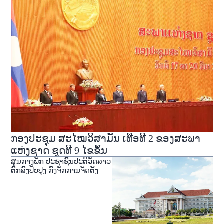
ກອງປະຊຸມ ສະໄໝວິສາມັນ ເທື່ອທີ 2 ຂອງສະພາ
ແຫ່ງຊາດ ຊຸດທີ 9 ໄຂຂຶ້ນ
ສູນກາງພັກ ປະຊາຊົນປະຕິວັດລາວ
ຕົກລົງປັບປຸງ ກົງຈັກການຈັດຕັ້ງ