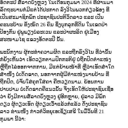
ອັດຕະປື ສໍ້ລາດບັງຫຼວງ ໃນເດືອນກຸມພາ 2024 ທີ່ຜ່ານມາ
ລັດຖະບານກໍມີແຕ່ໄດ້ປະກາດ ລົງວິໄນພວກກ່ຽວຂ້ອງ ທີ່
ເປັນສະມາຊິກພັກ ປະຊາຊົນປະຕິວັດລາວ ແລະ ເປັນ
ຄະນະບ້ານ ທັງໝົດ 26 ຄົນ ຊຶ່ງບຸກລຸກທີ່ດິນ ໃນເຂດປ່າ
ປ້ອງກັນ ຢູ່ພູພຽງບໍລະເວນ ແລະປ່າຜະລິດ ຢູ່ເມືອງ
ສະໜາມໄຊ ແຂວງອັດຕະປື ນັ້ນ.
ພະນັກງານ ຜູ້ກະທໍາຄວາມຜິດ ແລະຖືກລົງວິໄນ ທີ່ວ່ານັ້ນ
ກໍຍັງເຫັນວ່າ ເຮັດວຽກຕາມປົກກະຕິຢູ່ ບໍ່ຖືກປົດຕໍາແໜ່ງ
ຫຼືຖືກໄລ່ອອກຈາກການ, ມີແຕ່ຍ້າຍໜ້າທີ່ ຫຼືວ່າເຮັດສໍ່າໃດ
ສໍ່າໜຶ່ງ ບໍ່ເດັດຂາດ, ນອກຈາກຜູ້ມີຕໍາແໜ່ງນາຍບ້ານ ທີ່
ຖືກປົດ, ບໍ່ຈັບໃສ່ຄຸກໃສ່ຄາ ຄືຫວຽດນາມ. ຍ້ອນການ
ປາບປາມ ບໍ່ເດັດຂາດຄືແນວນັ້ນ ຈຶ່ງເຮັດໃຫ້ປະຊາຊົນເຊື່ອ
ວ່າ ຍັງມີການສໍ້ລາດບັງຫຼວງ ຢູ່ອີກຫຼາຍ, ຢູ່ລາວ ມີພັກ
ດຽວ ຜູ້ດຽວເຮັດ ຜູ້ດຽວເວົ້າແລ້ວກໍແລ້ວ ດັ່ງປະຊາຊົນ
ລາວ ທ່ານໜຶ່ງ ກ່າວຕໍ່ວິທຍຸເອເຊັຽເສຣີ ໃນມື້ວັນທີ 21
ກຸມພາ ນີ້ວ່າ: