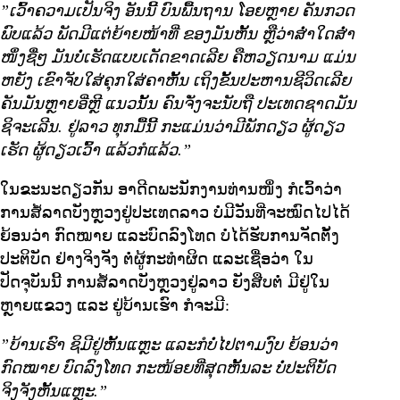
”ເວົ້າຄວາມເປັນຈິງ ອັນນີ້ ບົນພື້ນຖານ ໂອຍຫຼາຍ ຄັນກວດ
ພົບແລ້ວ ພັດມີແຕ່ຍ້າຍໜ້າທີ່ ຂອງມັນຫັ້ນ ຫຼືວ່າສໍ່າໃດສໍ່າ
ໜຶ່ງຊື່ໆ ມັນບໍ່ເຮັດແບບເດັດຂາດເລີຍ ຄືຫວຽດນາມ ແມ່ນ
ຫຍັງ ເຂົາຈັບໃສ່ຄຸກໃສ່ຄາຫັ້ນ ເຖິງຂັ້ນປະຫານຊີວິດເລີຍ
ຄັນມັນຫຼາຍອີ່ຫຼີ ແນວນັ້ນ ຄົນຈັ່ງຈະນັບຖື ປະເທດຊາດມັນ
ຊິຈະເລີນ. ຢູ່ລາວ ທຸກມື້ນີ້ ກະແມ່ນວ່າມີພັກດຽວ ຜູ້ດຽວ
ເຮັດ ຜູ້ດຽວເວົ້າ ແລ້ວກໍແລ້ວ.”
ໃນຂະນະດຽວກັນ ອາດີດພະນັກງານທ່ານໜຶ່ງ ກໍເວົ້າວ່າ
ການສໍ້ລາດບັງຫຼວງຢູ່ປະເທດລາວ ບໍ່ມີວັນທີ່ຈະໝົດໄປໄດ້
ຍ້ອນວ່າ ກົດໝາຍ ແລະບົດລົງໂທດ ບໍ່ໄດ້ຮັບການຈັດຕັ້ງ
ປະຕິບັດ ຢ່າງຈິງຈັງ ຕໍ່ຜູ້ກະທໍາຜິດ ແລະເຊື່ອວ່າ ໃນ
ປັດຈຸບັນນີ້ ການສໍ້ລາດບັງຫຼວງຢູ່ລາວ ຍັງສືບຕໍ່ ມີຢູ່ໃນ
ຫຼາຍແຂວງ ແລະ ຢູ່ບ້ານເຮົາ ກໍຈະມີ:
”ບ້ານເຮົາ ຊິມີຢູ່ຫັ້ນແຫຼະ ແລະກໍບໍ່ໄປຕາມງົບ ຍ້ອນວ່າ
ກົດໝາຍ ບົດລົງໂທດ ກະໜ້ອຍທີ່ສຸດຫັ້ນລະ ບໍ່ປະຕິບັດ
ຈິງຈັງຫັ້ນແຫຼະ.”