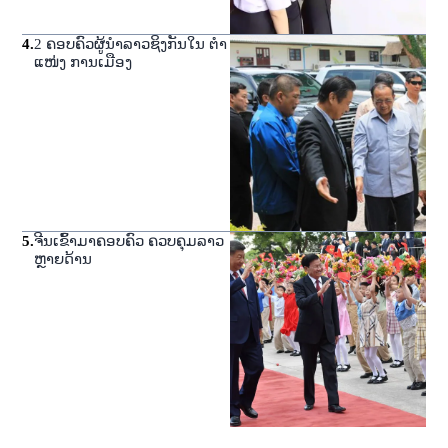
4
.
2 ຄອບຄົວຜູ້ນໍາລາວຊິງກັນໃນ ຕໍາ
ແໜ່ງ ການເມືອງ
5
.
ຈີນເຂົ້າມາຄອບຄົວ ຄວບຄຸມລາວ
ຫຼາຍດ້ານ