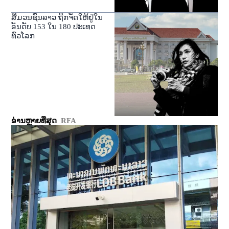
ສື່ມວນຊົນລາວ ຖືກຈັດໃຫ້ຢູ່ໃນ
ອັນດັບ 153 ໃນ 180 ປະເທດ
ທົ່ວໂລກ
ອ່ານຫຼາຍທີ່ສຸດ
RFA