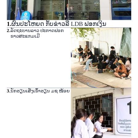
1
.
ຜົນປະໂຫຍດ ກັບຂ່າວລື LDB ຟອກເງິນ
2
.
ລັດຖະບານລາວ ປະກາດຟອກ
ຂາວສະແກມເມີ
3
.
ນັກຮຽນເສັງເຂົ້າຮຽນ ມຊ ໜ້ອຍ