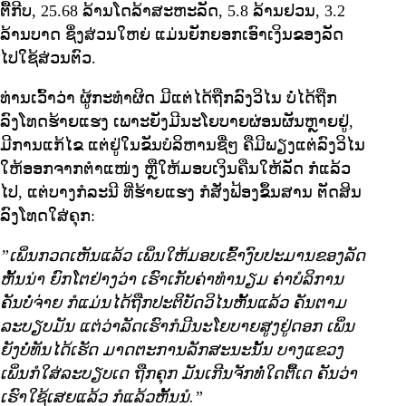
ຕື້ກີບ, 25.68 ລ້ານໂດລ້າສະຫະລັດ, 5.8 ລ້ານຢວນ, 3.2
ລ້ານບາດ ຊຶ່ງສ່ວນໃຫຍ່ ແມ່ນຍັກຍອກເອົາເງິນຂອງລັດ
ໄປໃຊ້ສ່ວນຕົວ.
ທ່ານເວົ້າວ່າ ຜູ້ກະທໍາຜິດ ມີແຕ່ໄດ້ຖືກລົງວິໄນ ບໍ່ໄດ້ຖືກ
ລົງໂທດຮ້າຍແຮງ ເພາະຍັງມີນະໂຍບາຍຜ່ອນຜັນຫຼາຍຢູ່,
ມີການແກ້ໄຂ ແຕ່ຢູ່ໃນຂັນບໍລິຫານຊື່ໆ ຄືມີພຽງແຕ່ລົງວິໄນ
ໃຫ້ອອກຈາກຕໍາແໜ່ງ ຫຼືໃຫ້ມອບເງິນຄືນໃຫ້ລັດ ກໍແລ້ວ
ໄປ, ແຕ່ບາງກໍລະນີ ທີ່ຮ້າຍແຮງ ກໍສັ່ງຟ້ອງຂຶ້ນສານ ຕັດສິນ
ລົງໂທດໃສ່ຄຸກ:
”ເພິ່ນກວດເຫັນແລ້ວ ເພິ່ນໃຫ້ມອບເຂົ້າງົບປະມານຂອງລັດ
ຫັ້ນນ່າ ຍົກໂຕຢ່າງວ່າ ເຮົາເກັບຄ່າທໍານຽມ ຄ່າບໍລິການ
ຄັນບໍ່ຈ່າຍ ກໍແມ່ນໄດ້ຖືກປະຕິບັດວິໄນຫັ້ນແລ້ວ ຄັນຕາມ
ລະບຽບມັນ ແຕ່ວ່າລັດເຮົາກໍມີນະໂຍບາຍສູງຢູ່ດອກ ເພິ່ນ
ຍັງບໍ່ທັນໄດ້ເຮັດ ມາດຕະການລັກສະນະນັ້ນ ບາງແຂວງ
ເພິ່ນກໍໃສ່ລະບຽບເດ ຖືກຄຸກ ມັນເກີນຈັກທໍ່ໃດຕື້ເດ ຄັນວ່າ
ເຮົາໃຊ້ເສຍແລ້ວ ກໍແລ້ວຫັ້ນນໍ.”