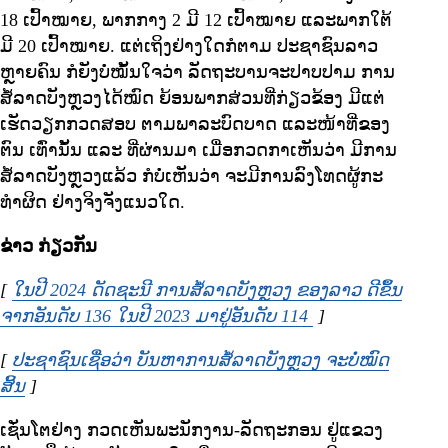
18 ເປົ້າໝາຍ, ພາກກາງ 2 ມີ 12 ເປົ້າໝາຍ ແລະພາກໃຕ້
ມີ 20 ເປົ້າໝາຍ. ແຕ່ເຖິງຢ່າງໃດກໍຕາມ ປະຊາຊົນລາວ
ຫຼາຍຄົນ ກໍຍັງບໍ່ໝັ້ນໃຈວ່າ ລັດຖະບານຈະປາບປາມ ການ
ສໍ້ລາດບັງຫຼວງໄດ້ໝົດ ຍ້ອນພາກສ່ວນທີ່ກ່ຽວຂ້ອງ ມີແຕ່
ເຮັດວຽກກວດສອບ ຕາມພາລະບົດບາດ ແລະໜ້າທີ່ຂອງ
ຕົນ ເທົ່ານັ້ນ ແລະ ທີ່ຜ່ານມາ ເມື່ອກວດກາເຫັນວ່າ ມີການ
ສໍ້ລາດບັງຫຼວງແລ້ວ ກໍບໍ່ເຫັນວ່າ ຈະມີການລົງໂທດຜູ້ກະ
ທໍາຜິດ ຢ່າງຈິງຈັງແນວໃດ.
ຂ່າວ ກ່ຽວກັນ
[
ໃນປີ 2024 ດັດຊະນີ ການສໍ້ລາດບັງຫຼວງ ຂອງລາວ ດີຂຶ້ນ
ຈາກອັນດັບ 136 ໃນປີ 2023 ມາຢູ່ອັນດັບ 114
Opens in new win
]
[
ປະຊາຊົນເຊື່ອວ່າ ບັນຫາການສໍ້ລາດບັງຫຼວງ ຈະບໍ່ໝົດ
ສິ້ນ
Opens in new window
]
ເຊັ່ນໂຕຢ່າງ ກວດເຫັນພະນັກງານ-ລັດຖະກອນ ຢູ່ແຂວງ