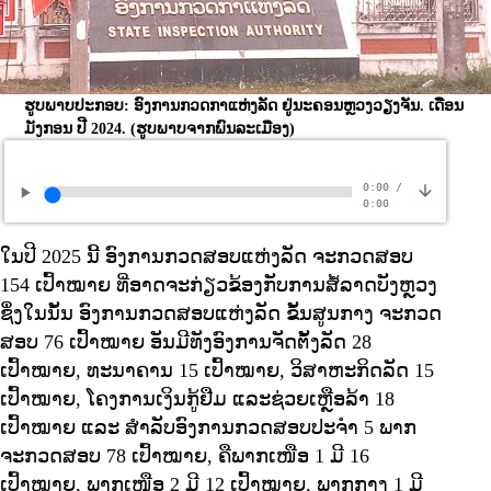
ຮູບພາບປະກອບ: ອົງການກວດກາແຫ່ງລັດ ຢູ່ນະຄອນຫຼວງວຽງຈັນ. ເດືອນ
ມັງກອນ ປີ 2024.
(ຮູບພາບຈາກພົນລະເມືອງ)
0:00
/
0:00
ໃນປີ 2025 ນີ້ ອົງການກວດສອບແຫ່ງລັດ ຈະກວດສອບ
154 ເປົ້າໝາຍ ທີ່ອາດຈະກ່ຽວຂ້ອງກັບການສໍ້ລາດບັງຫຼວງ
ຊຶ່ງໃນນັ້ນ ອົງການກວດສອບແຫ່ງລັດ ຂັ້ນສູນກາງ ຈະກວດ
ສອບ 76 ເປົ້າໝາຍ ອັນມີທັງອົງການຈັດຕັ້ງລັດ 28
ເປົ້າໝາຍ, ທະນາຄານ 15 ເປົ້າໝາຍ, ວິສາຫະກິດລັດ 15
ເປົ້າໝາຍ, ໂຄງການເງິນກູ້ຢືມ ແລະຊ່ວຍເຫຼືອລ້າ 18
ເປົ້າໝາຍ ແລະ ສໍາລັບອົງການກວດສອບປະຈໍາ 5 ພາກ
ຈະກວດສອບ 78 ເປົ້າໝາຍ, ຄືພາກເໜືອ 1 ມີ 16
ເປົ້າໝາຍ, ພາກເໜືອ 2 ມີ 12 ເປົ້າໝາຍ, ພາກກາງ 1 ມີ