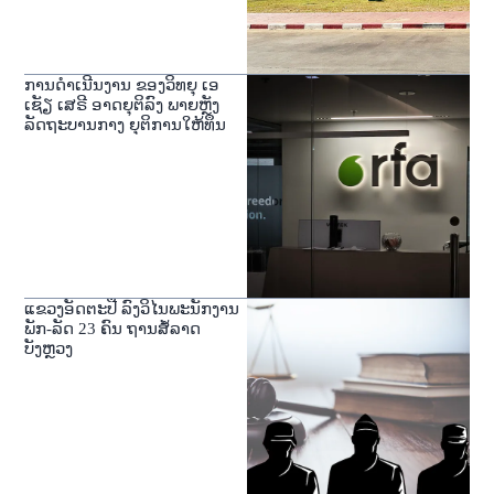
ການດໍາເນີນງານ ຂອງວິທຍຸ ເອ
ເຊັຽ ເສຣີ ອາດຍຸຕິລົງ ພາຍຫຼັງ
ລັດຖະບານກາງ ຍຸຕິການໃຫ້ທຶນ
ແຂວງອັດຕະປື ລົງວິໄນພະນັກງານ
ພັກ-ລັດ 23 ຄົນ ຖານສໍ້ລາດ
ບັງຫຼວງ