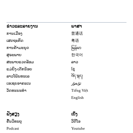
ຂ່າວແລະລາຍງານ
ພາສາ
ການເມືອງ
普通话
ເສດຖະກິດ
粤语
ການຄ້າມະນຸດ
မြန်မာ
ສຸຂະພາບ
한국어
ສະພາບແວດລ້ອມ
ລາວ
ແມ່ຍິງ-ເດັກນ້ອຍ
ខ្មែ
ລາວໂພ້ນທະເລ
བོད་སྐད།
ເອເຊຍອາຄະເນ
ئۇيغۇر
ວັດທະນະທຳ
Tiếng Việt
English
ຟັງສຽງ
ເບິ່ງ
ຄື້ນວິທະຍຸ
ວີດີໂອ
Opens in new window
Podcast
Youtube