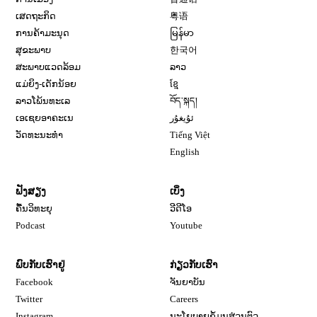
ເສດຖະກິດ
粤语
ການຄ້າມະນຸດ
မြန်မာ
ສຸຂະພາບ
한국어
ສະພາບແວດລ້ອມ
ລາວ
ແມ່ຍິງ-ເດັກນ້ອຍ
ខ្មែ
ລາວໂພ້ນທະເລ
བོད་སྐད།
ເອເຊຍອາຄະເນ
ئۇيغۇر
ວັດທະນະທຳ
Tiếng Việt
English
ຟັງສຽງ
ເບິ່ງ
ຄື້ນວິທະຍຸ
ວີດີໂອ
Opens in new window
Podcast
Youtube
ພົບກັບເຮົາຢູ່
ກ່ຽວກັບເຮົາ
Opens in new window
Facebook
ຈັນຍາບັນ
Opens in new window
Opens in new window
Twitter
Careers
Opens in new window
Instagram
ນະໂຍບາຍຂໍ້ມູນສ່ວນຕົວ