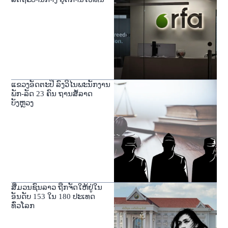
ແຂວງອັດຕະປື ລົງວິໄນພະນັກງານ
ພັກ-ລັດ 23 ຄົນ ຖານສໍ້ລາດ
ບັງຫຼວງ
ສື່ມວນຊົນລາວ ຖືກຈັດໃຫ້ຢູ່ໃນ
ອັນດັບ 153 ໃນ 180 ປະເທດ
ທົ່ວໂລກ