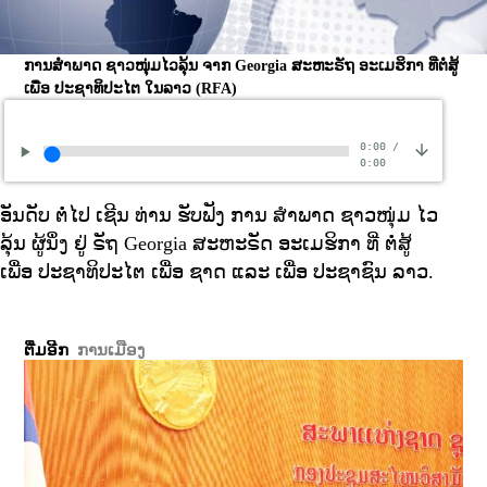
ການສຳພາດ ຊາວໜຸ່ມໄວລຸ້ນ ຈາກ Georgia ສະຫະຣັຖ ອະເມຮິກາ ທີ່ຕໍ່ສູ້
ເພື່ອ ປະຊາທິປະໄຕ ໃນລາວ
(RFA)
0:00
/
0:00
ອັນດັບ ຕໍ່ໄປ ເຊີນ ທ່ານ ຮັບຟັງ ການ ສຳພາດ ຊາວໜຸ່ມ ໄວ
ລຸ້ນ ຜູ້ນຶ່ງ ຢູ່ ຣັຖ Georgia ສະຫະຣັດ ອະເມຮິກາ ທີ່ ຕໍ່ສູ້
ເພື່ອ ປະຊາທິປະໄຕ ເພື່ອ ຊາດ ແລະ ເພື່ອ ປະຊາຊົນ ລາວ.
ຕື່ມອີກ
ການເມືອງ