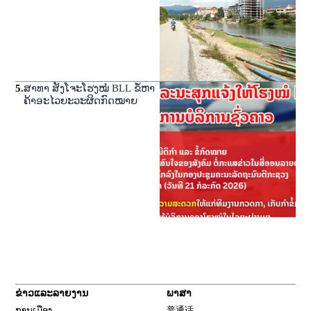
5
.
ສາທາ ສັງໂຈະໂຮງໝໍ BLL ຂໍ້ຫາ
ຄ້າອະໄວຍະວະຜິດກົດໝາຍ
ຂ່າວແລະລາຍງານ
ພາສາ
ການເມືອງ
普通话