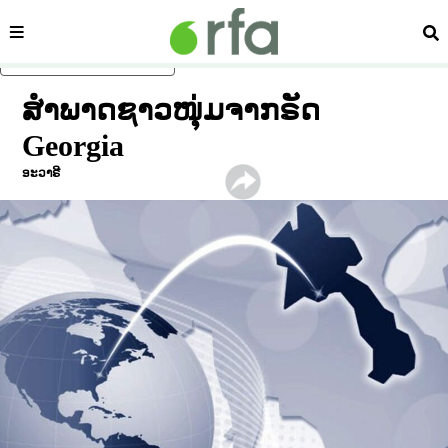
ໝວດ
ຄົ້
ຂ້າມໄປຍັງເນື້ອຫາຫຼັກ
ສຳພາດຊາວໜຸ່ມຈາກຣັດ
Georgia
ອະວາຣີ