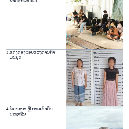
ຂາວສະແກມເມີ
3
.
ແຕ່ງດອງແອບແຜງການຄ້າ
ມະນຸດ
4
.
ພັດທະນາ ຫຼື ຍາດເອົາດິນ
ປະຊາຊົນ