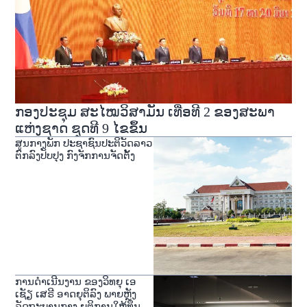
ກອງປະຊຸມ ສະໄໝວິສາມັນ ເທື່ອທີ 2 ຂອງສະພາ
ແຫ່ງຊາດ ຊຸດທີ 9 ໄຂຂຶ້ນ
ສູນກາງພັກ ປະຊາຊົນປະຕິວັດລາວ
ຕົກລົງປັບປຸງ ກົງຈັກການຈັດຕັ້ງ
ການດໍາເນີນງານ ຂອງວິທຍຸ ເອ
ເຊັຽ ເສຣີ ອາດຍຸຕິລົງ ພາຍຫຼັງ
ລັດຖະບານກາງ ຍຸຕິການໃຫ້ທຶນ