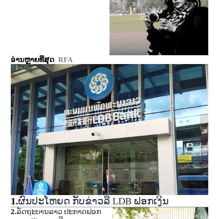
ອ່ານຫຼາຍທີ່ສຸດ
RFA
1
.
ຜົນປະໂຫຍດ ກັບຂ່າວລື LDB ຟອກເງິນ
2
.
ລັດຖະບານລາວ ປະກາດຟອກ