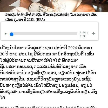
ນັກຮຽນກຳລັງເຂົ້າໂຮງຮຽນ ທີ່ໂຮງຮຽນແຫ່ງໜຶ່ງ ໃນແຂວງພາກເໜືອ.
ເດືອນ ກຸມພາ ປີ 2023.
(RFA)
0:00
/
0:00
ເນື່ອງໃນໂອກາດວັນຄູແຫ່ງຊາດ ປະຈໍາປີ 2024 ຄົບຮອບ
30 ປີ ທ່ານ ສອນໄຊ ສີພັນດອນ ນາຍົກລັດຖະມົນຕີ ເໜັ້ນ
ໃຫ້ຜູ້ບໍລິຫານການສຶກສາເອົາໃຈໃສ່ ພັດທະນາ
ຊັບພະຍາກອນມະນຸດແລະແມ່ພີມທີ່ດີຂອງຊາດເພື່ອ
ຮັບປະກັນວ່ານັກຮຽນທີ່ຮຽນອ່ອນ, ຮຽນບໍ່ທັນໝູ່ຈະໄດ້ຮັບ
ການບໍາລຸງຄືນ. ຂະນະທີ່ປັດຈຸບັນຫຼາຍແຂວງຍັງປະເຊີນ
ບັນຫາຄູເຫຼືອບໍ່ພໍຈົນເຮັດໃຫ້ນັກຮຽນຮຽນອ່ອນ, ຮຽນບໍ່
ທັນໝູ່ບໍ່ສາມາດສົ່ງນັກຮຽນສອບເສັງແຂ່ງຂັນນັກຮຽນເກັ່ງ
ໄດ້.