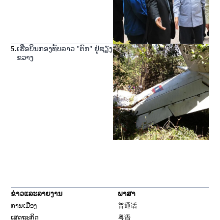
5
.
ເຮືອບິນກອງທັບລາວ "ຕົກ" ຢູ່ຊຽງ
ຂວາງ
ຂ່າວແລະລາຍງານ
ພາສາ
ການເມືອງ
普通话
ເສດຖະກິດ
粤语