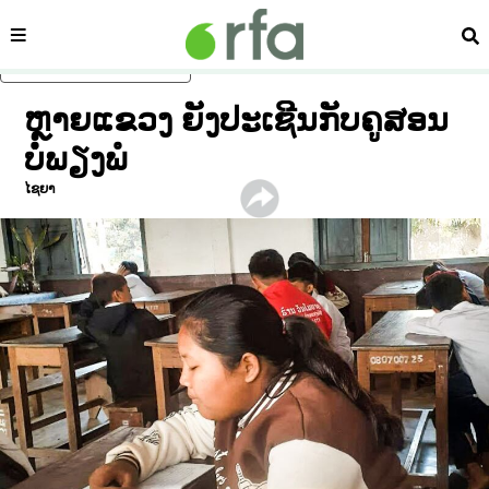
ໝວດ
ຄົ້
ຂ້າມໄປຍັງເນື້ອຫາຫຼັກ
ຫຼາຍແຂວງ ຍັງປະເຊີນກັບຄູສອນ
ບໍ່ພຽງພໍ
ໄຊຍາ