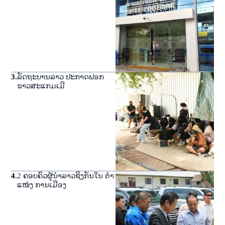
3
.
ລັດຖະບານລາວ ປະກາດຟອກ
ຂາວສະແກມເມີ
4
.
2 ຄອບຄົວຜູ້ນໍາລາວຊິງກັນໃນ ຕໍາ
ແໜ່ງ ການເມືອງ