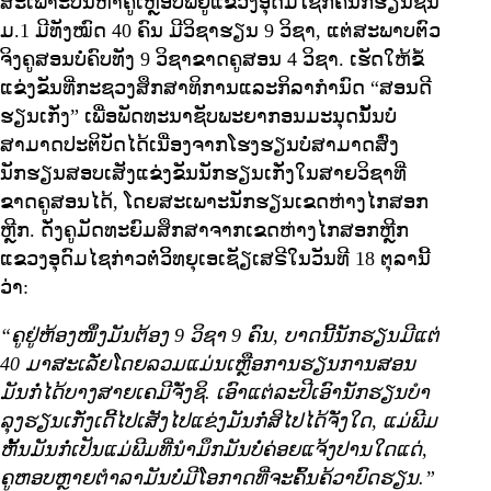
ສະເພາະບັນຫາຄູເຫຼືອບໍ່ພໍຢູແຂວງອຸດົມໄຊກໍ່ຄືນັກຮຽນຊັ້ນ
ມ.1 ມີທັງໝົດ 40 ຄົນ ມີວິຊາຮຽນ 9 ວິຊາ, ແຕ່ສະພາບຕົວ
ຈິງຄູສອນບໍ່ຄົບທັງ 9 ວິຊາຂາດຄູສອນ 4 ວິຊາ. ເຮັດໃຫ້ຂໍ້
ແຂ່ງຂັນທີ່ກະຊວງສຶກສາທິການແລະກິລາກຳນົດ “ສອນດີ
ຮຽນເກັ່ງ” ເພື່ອພັດທະນາຊັບພະຍາກອນມະນຸດນັ້ນບໍ່
ສາມາດປະຕິບັດໄດ້ເນື່ອງຈາກໂຮງຮຽນບໍ່ສາມາດສົ່ງ
ນັກຮຽນສອບເສັງແຂ່ງຂັນນັກຮຽນເກັ່ງໃນສາຍວິຊາທີ່
ຂາດຄູສອນໄດ້, ໂດຍສະເພາະນັກຮຽນເຂດຫ່າງໄກສອກ
ຫຼີກ. ດັ່ງຄູມັດທະຍົມສຶກສາຈາກເຂດຫ່າງໄກສອກຫຼີກ
ແຂວງອຸດົມໄຊກ່າວຕໍ່ວິິທຍຸເອເຊັຽເສຣີໃນວັນທີ 18 ຕຸລານີ້
ວ່າ:
“ຄູຢູ່ຫ້ອງໜຶ່ງມັນຕ້ອງ 9 ວິຊາ 9 ຄົນ, ບາດນີ້ນັກຮຽນມີແຕ່
40 ມາສະເລັ່ຍໂດຍລວມແມ່ນເຫຼືອການຮຽນການສອນ
ມັນກໍ່ໄດ້ບາງສາຍເຄມີຈັ່ງຊິ. ເອົາແຕ່ລະປີເອົານັກຮຽນບໍາ
ລຸງຮຽນເກັ່ງເດີ້ໄປເສັງໄປແຂ່ງມັນກໍ່ສິໄປໄດ້ຈັ່ງໃດ, ແມ່ພີມ
ຫັ້ນມັນກໍ່ເປັນແມ່ພີມທີ່ນໍາມຶກມັນບໍ່ຄ່ອຍແຈ້ງປານໃດແດ່,
ຄູຫອບຫຼາຍຕໍາລາມັນບໍ່ມີໂອກາດທີ່ຈະຄົ້ນຄ້ວາບົດຮຽນ.”