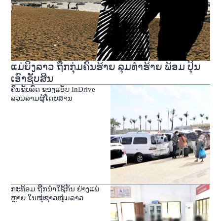
ແມ່ຍິງລາວ ຖືກກຸ່ມຄົນຮ້າຍ ລຸມທໍາຮ້າຍ ພ້ອມ ປຸ້ນ
ເອົາຊັບສິນ
ຄົນຂັບລົດ ຂອງແອັບ InDrive
ລວນລາມຜູ້ໂດຍສານ
ກະທ້ອມ ຖືກນໍາໃຊ້ກັນ ຢ່າງແພ່
ຫຼາຍ ໃນໝູ່ຊາວໜຸ່ມລາວ