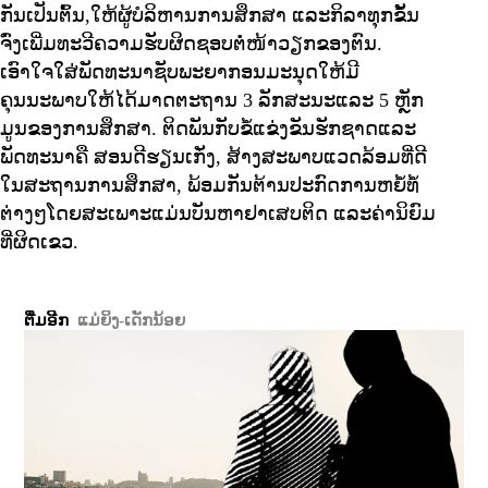
ກັນເປັນຕົ້ນ,ໃຫ້ຜູ້ບໍລິຫານການສຶກສາ ແລະກິລາທຸກຂັ້ນ
ຈົ່ງເພີ່ມທະວີຄວາມຮັບຜິດຊອບຕໍ່ໜ້າວຽກຂອງຕົນ.
ເອົາໃຈໃສ່ພັດທະນາຊັບພະຍາກອນມະນຸດໃຫ້ມີ
ຄຸນນະພາບໃຫ້ໄດ້ມາດຕະຖານ 3 ລັກສະນະແລະ 5 ຫຼັກ
ມູນຂອງການສຶກສາ. ຕິດພັນກັບຂໍ້ແຂ່ງຂັນຮັກຊາດແລະ
ພັດທະນາຄື ສອນດີຮຽນເກັ່ງ, ສ້າງສະພາບແວດລ້ອມທີ່ດີ
ໃນສະຖານການສຶກສາ, ພ້ອມກັນຕ້ານປະກົດການຫຍໍ້ທໍ້
ຕ່າງໆໂດຍສະເພາະແມ່ນບັນຫາຢາເສບຕິດ ແລະຄ່ານິຍົມ
ທີ່ຜິດເຂວ.
ຕື່ມອີກ
ແມ່ຍິງ-ເດັກນ້ອຍ