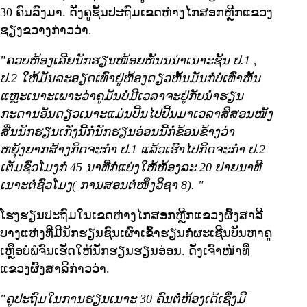
30 ຄົນລົງມາ. ດັ່ງຄູຊັ້ນປະຖົມເຂດຫ່າງໄກສອກຫຼີກແຂວງ
ຊຽງຂວາງກ່າວວ່າ.
"ຄວບຫ້ອງເລີຍນັກຮຽນໜ້ອຍຫັ້ນນນ່າເນາະຊັ້ນ ປ.1
,
ປ.2 ໃຫ້ມັນລະອຽດເທົ່າຢູ່ຫ້ອງດຽວຫັ້ນມັນກໍ່ບໍ່ເທົ່າຫັ້ນ
ແຫຼະເນາະເພາະວ່າຄູມັນບໍ່ມີເວລາຈະຢູ່ກັບນໍາຮຽນ
ກະດານອັນດຽວເນາະແມ່ນປີ້ນໄປປີ້ນມາເວລາສິສອນໜັງ
ສືນນັກຮຽນເກັ່ງນີ້ກໍ່ນັກຮຽນອ່ອນນີ້ກໍ່ຂ້ອນຂ້າງວ່າ
ຫຍຸ້ງຍາກສ້າງກິດຈະກຳ ປ.1 ແລ້ວເຮົາໄປກິດຈະກຳ ປ.2
ເຕັມຊົ່ວໂມງກໍ່ 45 ນາທີ່ກໍ່ແບ່ງໃຫ້ຫ້ອງລະ 20 ປາຍນາທີ
ເນາະຕໍ່ຊົ່ວໂມງ( ການສອນຕໍ່ໜຶ່ງວິຊາ 8).
"
ໂຮງຮຽນປະຖົມໃນເຂດຫ່າງໄກສອກຫຼີກແຂວງຜົ້ງສາລີ
ບາງແຫ່ງທີ່ມີນັກຮຽນຊົນເຜົ່າເຂົ້າຮຽນກໍ່ຜະເຊີນບັນຫາຄູ
ເຫຼືອບໍ່ພໍຈົນເຮັດໃຫ້ນັກຮຽນຮຽນອ່ອນ. ດັ່ງເຈົ້າໜ້າທີ່
ແຂວງຜົ້ງສາລີກ່າວວ່າ.
"ຄູປະຖົມໃນການຮຽນເນາະ 30 ຄົນຕໍ່ຫ້ອງເດ້ເຊີ່ງມີ