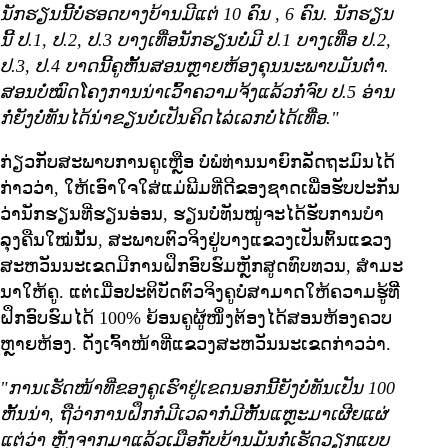
ນັກຮຽນນີ້ບໍ່ຮອດບາງບ້ານມີແຕ່ 10 ຄົນ
, 6 ຄົນ. ນັກຮຽນ
ນີ້ ປ.1, ປ.2, ປ.3 ບາງເທື່ອນັກຮຽນບໍ່ມີ ປ.1 ບາງເທື່ອ ປ.2,
ປ.3, ປ.4 ບາດນີ້ຄູຫັ້ນສອນຫຼາຍຫ້ອງຄຸນນະພາບມັນຕໍ່າ.
ສອນບໍ່ໝົດໂຄງການນ່າເວົ້າຄວາມຈ້ງແລ້ວກໍ່ຈົບ ປ.5 ອ່ານ
ກໍ່ຍັງບໍ່ທັນໄດ້ນ່່າຂຽນບໍ່ເປັນຄິດໄລ່ເລກບໍ່ໄດ້ເທື່ອ."
ກ່ຽວກັບສະພາບການຄູເຫຼືອ ບໍ່ພໍທ່ານນາຍົກລັດຖະມົນໄດ້
ກ່າວວ່າ, ໃຫ້ເອົາໃຈໃສ່ແມ່ພີມທີ່ດີຂອງຊາດເພື່ອຮັບປະກັນ
ວ່ານັກຮຽນທີ່ຮຽນອ່ອນ, ຮຽນບໍ່ທັນໝູ່ຈະໄດ້ຮັບການບໍາ
ລຸງຄືນໃໝ່ນັ້ນ, ສະພາບຕົວຈິງຢູ່ບາງແຂວງເປັນຕົ້ນແຂວງ
ສະຫວັນນະເຂດມີການຝຶກອົບຮົມຫຼັກສູດທົບທວນ, ສຳມະ
ນາໃຫ້ຄູ. ແຕ່ເມື່ອປະຕິບັດຕົວຈິງຄູບໍ່ສາມາດໃຫ້ຄວາມຮູ້ທີີ່
ຝຶກອົບຮົມໄດ້ 100% ຍ້ອນຄູຜູ້ໜຶ່ງຕ້ອງໄດ້ສອນຫ້ອງຄວບ
ຫຼາຍຫ້ອງ. ດັ່ງເຈົ້າໜ້າທີ່ແຂວງສະຫວັນນະເຂດກ່າວວ່າ.
"ການເຮັດໜ້າທີ່ຂອງຄູເຮົາຢູ່ເຂດນອກນີ້ຍັງບໍ່ທັນເປັນ 100
ຫັ້ນນ່າ, ຖືວ່າການຝຶກກໍ່ມີເວລາກໍ່ມີຫັ້ນແຫຼະມາເຜີຍແຜ່
ແຕ່ວ່າ ຫຼັງຈາກມາແລ້ວເມືອກັບບ້ານມັນກໍ່ເຮັດວຽກແບບ