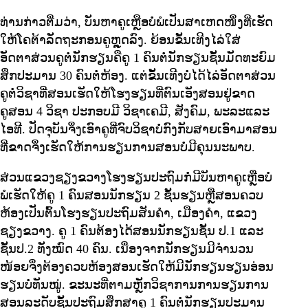
ທ່ານກ່າວຕື່ມວ່າ, ບັນຫາຄູເຫຼືອບໍ່ພໍເປັນສາເຫດໜຶ່ງທີ່ເຮັດ
ໃຫ້ໂຄຕ້າລັດຖະກອນຄູຫຼຸດລົງ. ຍ້ອນຂັ້ນເທີງໄລ່ໃສ່
ອັດຕາສ່ວນຄູຕໍ່ນັກຮຽນຄືຄູ 1 ຄົນຕໍ່ນັກຮຽນຊັ້ນມັດທະຍົມ
ສຶກປະມານ 30 ຄົນຕໍ່ຫ້ອງ. ແຕ່ຂັ້ນເທີງບໍ່ໄດ້ໄລ່ອັດຕາສ່ວນ
ຄູຕໍ່ວິຊາທີ່ສອນເຮັດໃຫ້ໂຮງຮຽນທີ່ຕົນເອັງສອນຢູ່ຂາດ
ຄູສອນ 4 ວິຊາ ປະກອບມີ ວິຊາເຄມີ, ສັງຄົມ, ພະລະແລະ
ໄອທີ. ປັດຈຸບັນຈຶ່ງເອົາຄູທີ່ຈົບວິຊາບໍ່ກົງກັບສາຍເອົາມາສອນ
ທີ່ຂາດຈຶ່ງເຮັດໃຫ້ການຮຽນການສອນບໍ່ມີຄຸນນະພາບ.
ສ່ວນແຂວງຊຽງຂວາງໂຮງຮຽນປະຖົມກໍ່ມີບັນຫາຄູເຫຼືອບໍ່
ພໍເຮັດໃຫ້ຄູ 1 ຄົນສອນນັກຮຽນ 2 ຊັ້ນຮຽນຫຼືສອນຄວບ
ຫ້ອງເປັນຕົ້ນໂຮງຮຽນປະຖົມສັນຄໍາ, ເມືອງຄໍາ, ແຂວງ
ຊຽງຂວາງ. ຄູ 1 ຄົນຕ້ອງໄດ້ສອນນັກຮຽນຊັ້ນ ປ.1 ແລະ
ຊັ້ນປ.2 ທັງໝົດ 40 ຄົນ. ເນື່ອງຈາກນັກຮຽນມີຈຳນວນ
ໜ້ອຍຈຶ່ງຕ້ອງຄວບຫ້ອງສອນເຮັດໃຫ້ມີນັກຮຽນຮຽນອ່ອນ
ຮຽນບໍ່ທັນໝູ່. ຂະນະທີ່ຕາມຫຼັກວິຊາການການຮຽນການ
ສອນລະດັບຊັ້ນປະຖົມສຶກສາຄູ 1 ຄົນຕໍ່ນັກຮຽນປະມານ