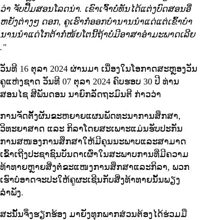
ວ່າ ຈັບປື້ມສອນໂລດນ່າ. ເຂົາເຈົ້າບໍ່ທັນໄດ້ແຕ່ງບົດສອນອີ່
ຫຍັງຕ່າງໆ ດອກ, ຄູເຮົາກໍ່ອອກບຳນານນໍາແດ່ແຕ່ເຂົ້າບໍາ
ນານນໍາແດ່ໂກຕ້າກໍ່ໜ້ຍໂຕນີ້ຖ້າບໍ່ມີອາສາອຳມະພາດເລີຍ
."
ວັນທີ 16 ຕຸລາ 2024 ຜ່ານມາ ເນື່ອງໃນໂອກາດສະຫຼອງວັນ
ຄູແຫ່ງຊາດ ວັນທີ 07 ຕຸລາ 2024 ຄົບຮອບ 30 ປີ ທ່ານ
ສອນໄຊ ສີພັນດອນ ນາຍົກລັດຖະມົນຕີ ກ່າວວ່າ
ການຈັດຕັ້ງຜັນຂະຫຍາຍແຜນພັດທະນາການສຶກສາ,
ວິທະຍາສາດ ແລະ ກິລາໂດຍສະເພາະແມ່ນຮັບປະກັນ
ການສໜອງການສຶກສາໃຫ້ມີຄຸນນະພາບແລະສາມາດ
ເຂົ້າເຖີງປະຊາຊົນບັນດາເຜົ່າໃນສະພາບການທີ່ມີຄວາມ
ທ້າທາຍຫຼາຍສີ່ງຕໍ່ຂະແໜງການສຶກສາແລະກິລາ, ພວກ
ເຮົາບໍ່ອາດຈະປະໃຫ້ຄູຜະເຊີນກັບສີ່ງທ້າທາຍນັ້ນພຽງ
ລຳພັງ.
ສະນັ້ນຈຶ່ງຮຽກຮ້ອງ ມາຍັງທຸກພາກສ່ວນຕ້ອງໄດ້ຮ່ວມມື