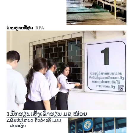
ອ່ານຫຼາຍທີ່ສຸດ
RFA
1
.
ນັກຮຽນເສັງເຂົ້າຮຽນ ມຊ ໜ້ອຍ
2
.
ຜົນປະໂຫຍດ ກັບຂ່າວລື LDB
ຟອກເງິນ