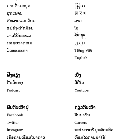
ການຄ້າມະນຸດ
မြန်မာ
ສຸຂະພາບ
한국어
ສະພາບແວດລ້ອມ
ລາວ
ແມ່ຍິງ-ເດັກນ້ອຍ
ខ្មែ
ລາວໂພ້ນທະເລ
བོད་སྐད།
ເອເຊຍອາຄະເນ
ئۇيغۇر
ວັດທະນະທຳ
Tiếng Việt
English
ຟັງສຽງ
ເບິ່ງ
ຄື້ນວິທະຍຸ
ວີດີໂອ
Opens in new window
Podcast
Youtube
ພົບກັບເຮົາຢູ່
ກ່ຽວກັບເຮົາ
Opens in new window
Facebook
ຈັນຍາບັນ
Opens in new window
Opens in new window
Twitter
Careers
Opens in new window
Instagram
ນະໂຍບາຍຂໍ້ມູນສ່ວນຕົວ
ເຄືອຂ່າຍເຊື່ອມໂຍງຂ່າວ
ເງື່ອນໄຂການນໍາໃຊ້