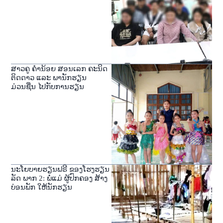
ສາວຄູ ຄຳນ້ອຍ ສອນເລກ ຄະນິດ
ຕິດດາວ ແລະ ພານັກຮຽນ
ມ່ວນຊື່ນ ໄປກັບການຮຽນ
ນະໂຍບາຍຮຽນຟຣີ ຂອງໂຮງຮຽນ
ລັດ ພາກ 2: ພໍ່ແມ່ ຜູ້ປົກຄອງ ສ້າງ
ບ່ອນພັກ ໃຫ້ນັກຮຽນ