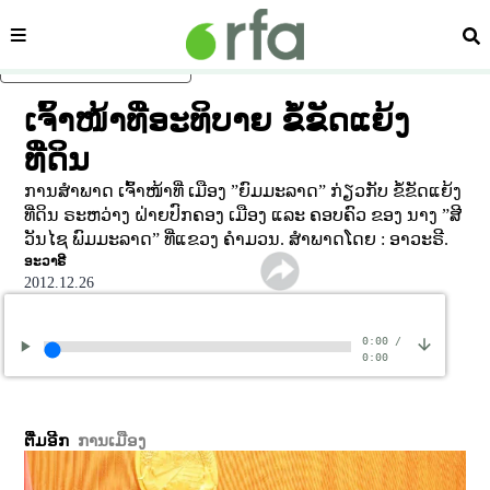
ໝວດ
ຄົ້
ຂ້າມໄປຍັງເນື້ອຫາຫຼັກ
ເຈົ້າໜ້າທີ່ອະທິບາຍ ຂໍ້ຂັດແຍ້ງ
ທີ່ດິນ
ການສຳພາດ ເຈົ້າໜ້າທີ່ ເມືອງ ”ຍົມມະລາດ” ກ່ຽວກັບ ຂໍ້ຂັດແຍ້ງ
ທີ່ດິນ ຣະຫວ່າງ ຝ່າຍປົກຄອງ ເມືອງ ແລະ ຄອບຄົວ ຂອງ ນາງ ”ສີ
ວັນໄຊ ພົມມະລາດ” ທີ່ແຂວງ ຄຳມວນ. ສຳພາດໂດຍ : ອາວະຣີ.
ອະວາຣີ
2012.12.26
0:00
/
0:00
ຕື່ມອີກ
ການເມືອງ