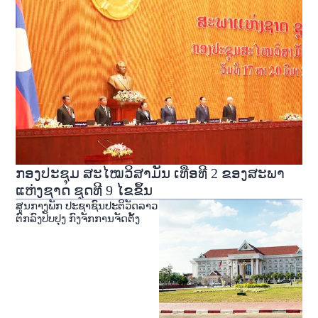
ກອງປະຊຸມ ສະໄໝວິສາມັນ ເທື່ອທີ 2 ຂອງສະພາ
ແຫ່ງຊາດ ຊຸດທີ 9 ໄຂຂຶ້ນ
ສູນກາງພັກ ປະຊາຊົນປະຕິວັດລາວ
ຕົກລົງປັບປຸງ ກົງຈັກການຈັດຕັ້ງ