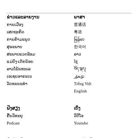
ຂ່າວແລະລາຍງານ
ພາສາ
ການເມືອງ
普通话
ເສດຖະກິດ
粤语
ການຄ້າມະນຸດ
မြန်မာ
ສຸຂະພາບ
한국어
ສະພາບແວດລ້ອມ
ລາວ
ແມ່ຍິງ-ເດັກນ້ອຍ
ខ្មែ
ລາວໂພ້ນທະເລ
བོད་སྐད།
ເອເຊຍອາຄະເນ
ئۇيغۇر
ວັດທະນະທຳ
Tiếng Việt
English
ຟັງສຽງ
ເບິ່ງ
ຄື້ນວິທະຍຸ
ວີດີໂອ
Opens in new window
Podcast
Youtube