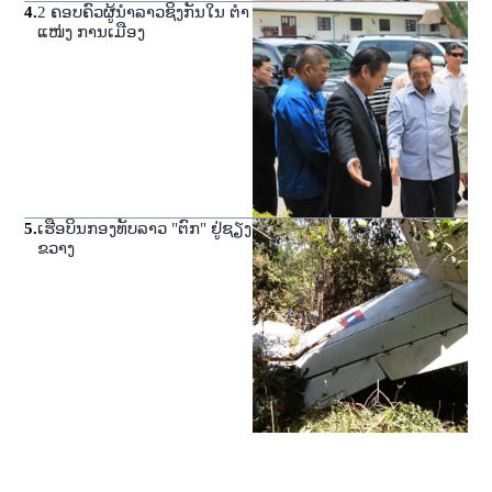
4
.
2 ຄອບຄົວຜູ້ນໍາລາວຊິງກັນໃນ ຕໍາ
ແໜ່ງ ການເມືອງ
5
.
ເຮືອບິນກອງທັບລາວ "ຕົກ" ຢູ່ຊຽງ
ຂວາງ