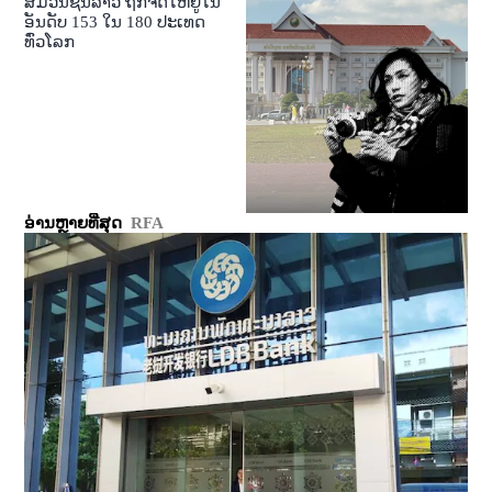
ສື່ມວນຊົນລາວ ຖືກຈັດໃຫ້ຢູ່ໃນ
ອັນດັບ 153 ໃນ 180 ປະເທດ
ທົ່ວໂລກ
ອ່ານຫຼາຍທີ່ສຸດ
RFA