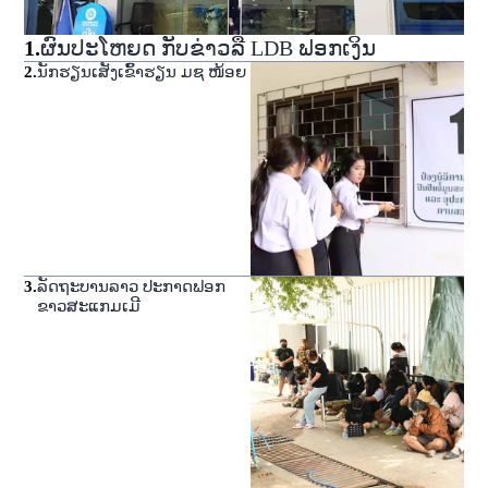
1
.
ຜົນປະໂຫຍດ ກັບຂ່າວລື LDB ຟອກເງິນ
2
.
ນັກຮຽນເສັງເຂົ້າຮຽນ ມຊ ໜ້ອຍ
3
.
ລັດຖະບານລາວ ປະກາດຟອກ
ຂາວສະແກມເມີ