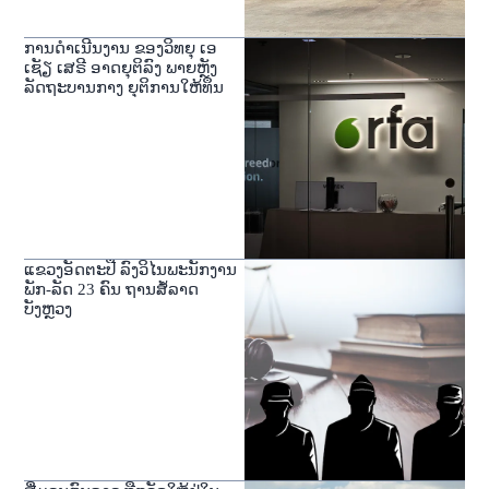
ການດໍາເນີນງານ ຂອງວິທຍຸ ເອ
ເຊັຽ ເສຣີ ອາດຍຸຕິລົງ ພາຍຫຼັງ
ລັດຖະບານກາງ ຍຸຕິການໃຫ້ທຶນ
ແຂວງອັດຕະປື ລົງວິໄນພະນັກງານ
ພັກ-ລັດ 23 ຄົນ ຖານສໍ້ລາດ
ບັງຫຼວງ