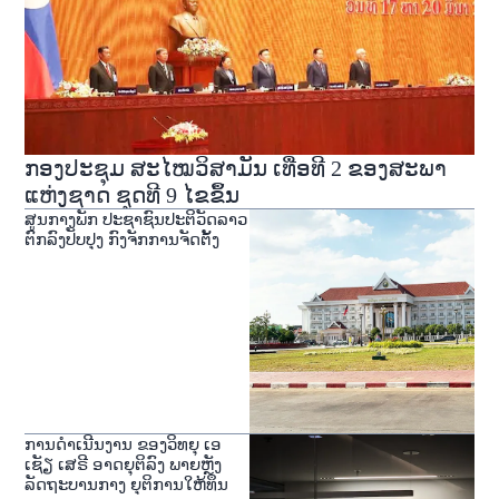
ກອງປະຊຸມ ສະໄໝວິສາມັນ ເທື່ອທີ 2 ຂອງສະພາ
ແຫ່ງຊາດ ຊຸດທີ 9 ໄຂຂຶ້ນ
ສູນກາງພັກ ປະຊາຊົນປະຕິວັດລາວ
ຕົກລົງປັບປຸງ ກົງຈັກການຈັດຕັ້ງ
ການດໍາເນີນງານ ຂອງວິທຍຸ ເອ
ເຊັຽ ເສຣີ ອາດຍຸຕິລົງ ພາຍຫຼັງ
ລັດຖະບານກາງ ຍຸຕິການໃຫ້ທຶນ