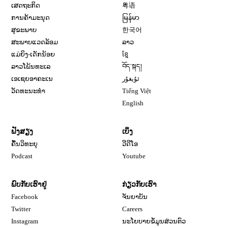
ເສດຖະກິດ
粤语
ການຄ້າມະນຸດ
မြန်မာ
ສຸຂະພາບ
한국어
ສະພາບແວດລ້ອມ
ລາວ
ແມ່ຍິງ-ເດັກນ້ອຍ
ខ្មែ
ລາວໂພ້ນທະເລ
བོད་སྐད།
ເອເຊຍອາຄະເນ
ئۇيغۇر
ວັດທະນະທຳ
Tiếng Việt
English
ຟັງສຽງ
ເບິ່ງ
ຄື້ນວິທະຍຸ
ວີດີໂອ
Opens in new window
Podcast
Youtube
ພົບກັບເຮົາຢູ່
ກ່ຽວກັບເຮົາ
Opens in new window
Facebook
ຈັນຍາບັນ
Opens in new window
Opens in new window
Twitter
Careers
Opens in new window
Instagram
ນະໂຍບາຍຂໍ້ມູນສ່ວນຕົວ