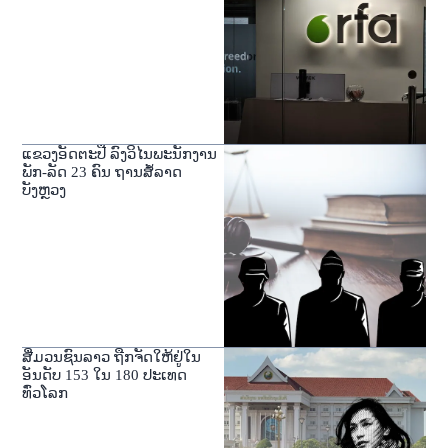
ແຂວງອັດຕະປື ລົງວິໄນພະນັກງານ
ພັກ-ລັດ 23 ຄົນ ຖານສໍ້ລາດ
ບັງຫຼວງ
ສື່ມວນຊົນລາວ ຖືກຈັດໃຫ້ຢູ່ໃນ
ອັນດັບ 153 ໃນ 180 ປະເທດ
ທົ່ວໂລກ