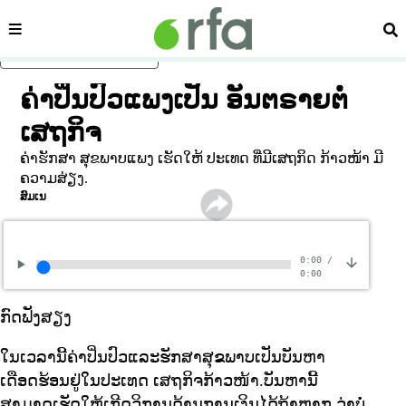
ໝວດ
ຄົ້
ຂ້າມໄປຍັງເນື້ອຫາຫຼັກ
ຄ່າປິ່ນປົວແພງເປັນ ອັນຕຣາຍຕໍ່
ເສຖກິຈ
ຄ່າຮັກສາ ສຸຂພາບແພງ ເຮັດໃຫ້ ປະເທດ ທີ່ມີເສຖກິດ ກ້າວໜ້າ ມີ
ຄວາມສ່ຽງ.
ສົມເນ
0:00
/
0:00
ກົດຟັງສຽງ
ໃນເວລານີ້ຄ່າປິ່ນປົວແລະຮັກສາສຸຂພາບເປັນບັນຫາ
ເດືອດຮ້ອນຢູ່ໃນປະເທດ ເສຖກິຈກ້າວໜ້າ.ບັນຫານີ້
ສາມາດເຮັດໃຫ້ເກີດວິການດ້ານການເງິນໄດ້ຖ້າຫາກ ວ່າບໍ່