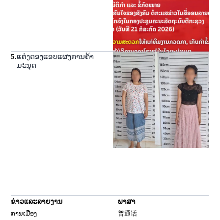
5
.
ແຕ່ງດອງແອບແຜງການຄ້າ
ມະນຸດ
ຂ່າວແລະລາຍງານ
ພາສາ
ການເມືອງ
普通话