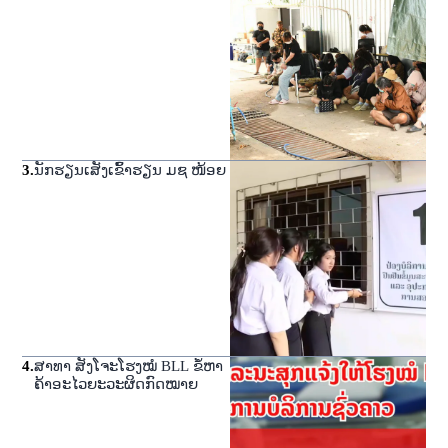
3
.
ນັກຮຽນເສັງເຂົ້າຮຽນ ມຊ ໜ້ອຍ
4
.
ສາທາ ສັງໂຈະໂຮງໝໍ BLL ຂໍ້ຫາ
ຄ້າອະໄວຍະວະຜິດກົດໝາຍ