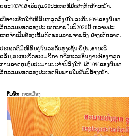
ແລະ103%ສໍາລັບກຸ່ມ20ປະເທດທີ່ມີເສຖກິດກ້າວໜ້າ.
ເພື່ອຈະເຮັດໃຫ້ໜີ້ສີນຫລຸດລົງຢູ່ໃນລະດັບ60%ຂອງຜົນຜ
ລິດລວມຍອດຂອງປະ ເທດພາຍໃນປີ2020ນີ້-ຫລາຍປະ
ເທດຈໍາເປັນຕ້ອງເລີ້ມຕັດຮອນລາຍຈ່າຍລົງ ຢ່າງເດັດຂາດ.
ປະເທດທີ່ມີໜີ້ສີນຢູ່ໃນລະດັບສູງເຊັ່ນ:ຍີ່ປຸ່ນ,ອາຍເຣີ
ແລັນ,ສະຫະຣັດອະເມຣິກາ ກຣີສແລະອື່ນໆຈະຕ້ອງຫລຸດ
ການຂາດດຸນງົບປະມານປະຈໍາປີລົງໃຫ້ ໄດ້10%ຂອງຜົນຜ
ລິດລວມຍອດຂອງປະເທດຕົນພາຍໃນສິບປີຂ້າງໜ້າ.
ຕື່ມອີກ
ການເມືອງ