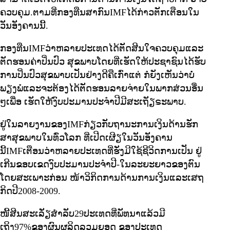
ຄວບຄຸມ.ຕາມທີ່ກອງທືນສາກົນIMFໄດ້ກ່າວຕັກເຕືອນໃນ
ວັນອັງຄານນີ້.
ກອງທືນIMFວ່າຫລາຍປະເທດໄດ້ຕັດສີນໃຈຄວບຄຸມແລະ
ຕັດຮອນຄ່າປິ່ນປົວ ສຸຂພາບໂດຍທີ່ເຮັດໃຫ້ປະຊາຊົນໄດ້ຮັບ
ການປິ່ນປົວສຸຂພາບເປັນຢ່າງດີຄືເກົ່າແຕ່ ກໍຍັງເຫັນວ່າບໍ່
ພຽງພໍແລະຈະຕ້ອງໄດ້ຕັດຮອນລາຍຈ່າຍໃນພາກສ່ວນອື່ນ
ໆເພື່ອ ເຮັດໃຫ້ງົບປະມານປະຈໍາປີມີສະເຖັຽຣະພາບ.
ຢູ່ໃນລາຍງານຂອງIMFກ່ຽວກັບຖານະການເງິນດ້ານຮັກ
ສາສຸຂພາບໃນທົ່ວໂລກ ທີ່ເປີດເຜີຽໃນວັນອັງຄານ
ນີ້IMFເຕືອນວ່າຫລາຍປະເທດທີ່ຮັ່ງມີໃຊ້ຊີວິດການເປັນ ຢູ່
ເກີນຂອບເຂດງົບປະມານປະຈໍາປີ-ໃນລະຍະຍາວຂອງຕົນ
ໂດຍສະເພາະກ່ອນ ໜ້າວິກິດການດ້ານການເງິນແລະເສຖ
ກິດປີ2008-2009.
ໜີ້ສີນສະເລັ່ຽສໍາລັບ29ປະເທດທີ່ພັທນາແລ້ວມີ
ເຖິງ97%ຂອງຜົນຜລິດລວມຍອດ ຂອງປະເທດ