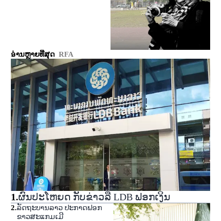
ອ່ານຫຼາຍທີ່ສຸດ
RFA
1
.
ຜົນປະໂຫຍດ ກັບຂ່າວລື LDB ຟອກເງິນ
2
.
ລັດຖະບານລາວ ປະກາດຟອກ
ຂາວສະແກມເມີ