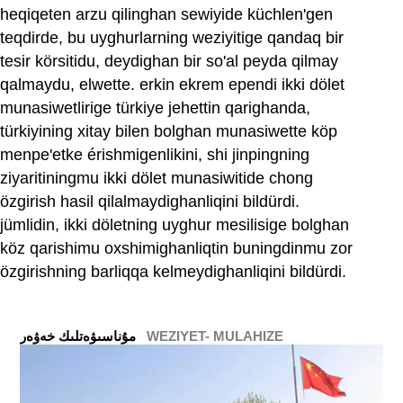
heqiqeten arzu qilinghan sewiyide küchlen'gen
teqdirde, bu uyghurlarning weziyitige qandaq bir
tesir körsitidu, deydighan bir so'al peyda qilmay
qalmaydu, elwette. erkin ekrem ependi ikki dölet
munasiwetlirige türkiye jehettin qarighanda,
türkiyining xitay bilen bolghan munasiwette köp
menpe'etke érishmigenlikini, shi jinpingning
ziyaritiningmu ikki dölet munasiwitide chong
özgirish hasil qilalmaydighanliqini bildürdi.
jümlidin, ikki döletning uyghur mesilisige bolghan
köz qarishimu oxshimighanliqtin buningdinmu zor
özgirishning barliqqa kelmeydighanliqini bildürdi.
WEZIYET- MULAHIZE
ﻣﯘﻧﺎﺳﯩﯟﻩﺗﻠﯩﻚ ﺧﻪﯞﻩﺭ