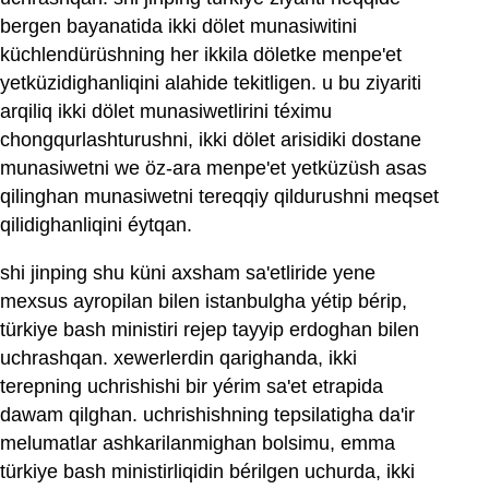
bergen bayanatida ikki dölet munasiwitini
küchlendürüshning her ikkila döletke menpe'et
yetküzidighanliqini alahide tekitligen. u bu ziyariti
arqiliq ikki dölet munasiwetlirini téximu
chongqurlashturushni, ikki dölet arisidiki dostane
munasiwetni we öz-ara menpe'et yetküzüsh asas
qilinghan munasiwetni tereqqiy qildurushni meqset
qilidighanliqini éytqan.
shi jinping shu küni axsham sa'etliride yene
mexsus ayropilan bilen istanbulgha yétip bérip,
türkiye bash ministiri rejep tayyip erdoghan bilen
uchrashqan. xewerlerdin qarighanda, ikki
terepning uchrishishi bir yérim sa'et etrapida
dawam qilghan. uchrishishning tepsilatigha da'ir
melumatlar ashkarilanmighan bolsimu, emma
türkiye bash ministirliqidin bérilgen uchurda, ikki