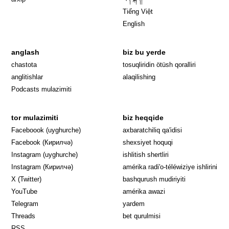
Tiếng Việt
English
anglash
biz bu yerde
Opens in 
chastota
tosuqliridin ötüsh qoralliri
anglitishlar
alaqilishing
Podcasts mulazimiti
tor mulazimiti
biz heqqide
Opens in new window
Faceboook (uyghurche)
axbaratchiliq qa'idisi
Opens in new window
Facebook (Кирилчә)
shexsiyet hoquqi
Opens in new window
Instagram (uyghurche)
ishlitish shertliri
Opens in new window
Instagram (Кирилчә)
amérika radi'o-téléwiziye ishlirini
Opens in new window
Opens in new
X (Twitter)
bashqurush mudiriyiti
Opens in new window
Opens in new window
YouTube
amérika awazi
Opens in new window
Telegram
yardem
Opens in new window
Threads
bet qurulmisi
RSS