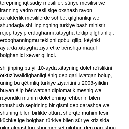
terepning iqtisadiy mesililer, süriye mesilisi we
iranning yadro mesilisige oxshash rayon
xaraktérlik mesililerde söhbet qilghanliqi we
shundaqla shi jinpingning türkiye bash ministiri
rejep tayyip erdoghanni xitaygha teklip qilghanliqi,
erdoghanningmu teklipni qobul qilip, kéyinki
aylarda xitaygha ziyaretke bérishqa maqul
bolghanliqi xewer qilindi.
shi jinping bu yil 10-ayda xitayning dölet re'islikini
ötküzüwalidighanliqi éniq dep qariliwatqan bolup,
uning bu qétimliq türkiye ziyaritini u 2008-yilidin
buyan élip bériwatqan diplomatik meshiq we
rayondiki muhim döletlerning rehberliri bilen
tonushush sepirining bir qismi dep qarashqa we
shuning bilen birlikte ottura sherqte muhim tesir
küchke ige bolghan türkiye bilen süriye krizisida
pikir almashturushni meqset qilghan dep qarashqa