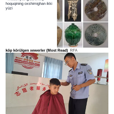
hoquqining oxshimighan ikki
yüzi
köp körülgen xewerler (Most Read)
RFA