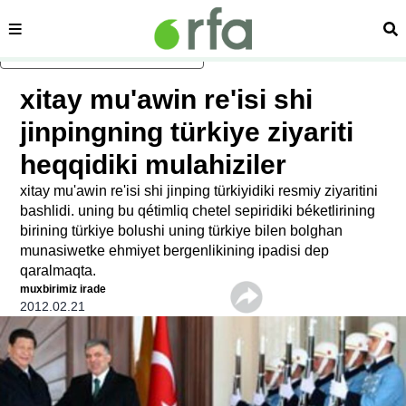
sehipe
izd
asasliq mezmungha atlang
xitay mu'awin re'isi shi
jinpingning türkiye ziyariti
heqqidiki mulahiziler
xitay mu'awin re'isi shi jinping türkiyidiki resmiy ziyaritini
bashlidi. uning bu qétimliq chetel sepiridiki béketlirining
birining türkiye bolushi uning türkiye bilen bolghan
munasiwetke ehmiyet bergenlikining ipadisi dep
qaralmaqta.
muxbirimiz irade
2012.02.21