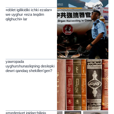
«dölet igilikidiki ichki ezalar»
we uyghur «eza teqdim
qilghuchi» lar
yawropada
uyghurshunasliqning deslepki
dewri qandaq shekillen'gen?
«medeniyet igidarchiliqi»