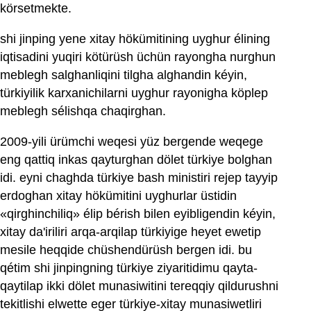
körsetmekte.
shi jinping yene xitay hökümitining uyghur élining
iqtisadini yuqiri kötürüsh üchün rayongha nurghun
meblegh salghanliqini tilgha alghandin kéyin,
türkiyilik karxanichilarni uyghur rayonigha köplep
meblegh sélishqa chaqirghan.
2009-yili ürümchi weqesi yüz bergende weqege
eng qattiq inkas qayturghan dölet türkiye bolghan
idi. eyni chaghda türkiye bash ministiri rejep tayyip
erdoghan xitay hökümitini uyghurlar üstidin
«qirghinchiliq» élip bérish bilen eyibligendin kéyin,
xitay da'iriliri arqa-arqilap türkiyige heyet ewetip
mesile heqqide chüshendürüsh bergen idi. bu
qétim shi jinpingning türkiye ziyaritidimu qayta-
qaytilap ikki dölet munasiwitini tereqqiy qildurushni
tekitlishi elwette eger türkiye-xitay munasiwetliri