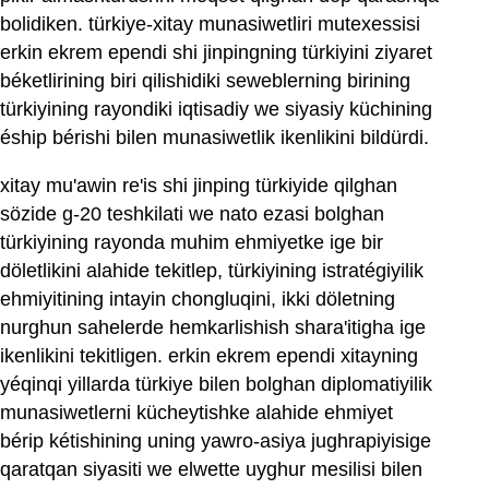
bolidiken. türkiye-xitay munasiwetliri mutexessisi
erkin ekrem ependi shi jinpingning türkiyini ziyaret
béketlirining biri qilishidiki seweblerning birining
türkiyining rayondiki iqtisadiy we siyasiy küchining
éship bérishi bilen munasiwetlik ikenlikini bildürdi.
xitay mu'awin re'is shi jinping türkiyide qilghan
sözide g-20 teshkilati we nato ezasi bolghan
türkiyining rayonda muhim ehmiyetke ige bir
döletlikini alahide tekitlep, türkiyining istratégiyilik
ehmiyitining intayin chongluqini, ikki döletning
nurghun sahelerde hemkarlishish shara'itigha ige
ikenlikini tekitligen. erkin ekrem ependi xitayning
yéqinqi yillarda türkiye bilen bolghan diplomatiyilik
munasiwetlerni kücheytishke alahide ehmiyet
bérip kétishining uning yawro-asiya jughrapiyisige
qaratqan siyasiti we elwette uyghur mesilisi bilen