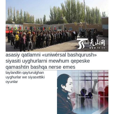
asasiy qatlamni «uniwérsal bashqurush»
siyasiti uyghurlarni mewhum qepeske
qamashtin bashqa nerse emes
taylandtin qayturulghan
uyghurlar we siyasettiki
oyunlar