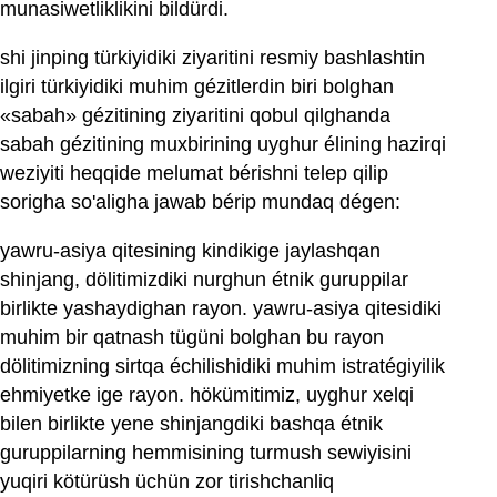
munasiwetliklikini bildürdi.
shi jinping türkiyidiki ziyaritini resmiy bashlashtin
ilgiri türkiyidiki muhim gézitlerdin biri bolghan
«sabah» gézitining ziyaritini qobul qilghanda
sabah gézitining muxbirining uyghur élining hazirqi
weziyiti heqqide melumat bérishni telep qilip
sorigha so'aligha jawab bérip mundaq dégen:
yawru‏-asiya qitesining kindikige jaylashqan
shinjang, dölitimizdiki nurghun étnik guruppilar
birlikte yashaydighan rayon. yawru‏-asiya qitesidiki
muhim bir qatnash tügüni bolghan bu rayon
dölitimizning sirtqa échilishidiki muhim istratégiyilik
ehmiyetke ige rayon. hökümitimiz, uyghur xelqi
bilen birlikte yene shinjangdiki bashqa étnik
guruppilarning hemmisining turmush sewiyisini
yuqiri kötürüsh üchün zor tirishchanliq