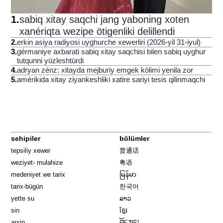
1
.
sabiq xitay saqchi jang yaboning xoten
xanériqta wezipe ötigenliki delillendi
2
.
erkin asiya radiyosi uyghurche xewerliri (2026-yil 31-iyul)
3
.
gérmaniye axbarati sabiq xitay saqchisi bilen sabiq uyghur
tutqunni yüzleshtürdi
4
.
adryan zénz: xitayda mejburiy emgek kölimi yenila zor
5
.
amérikida xitay ziyankeshliki xatire sariyi tesis qilinmaqchi
sehipiler
bölümler
tepsiliy xewer
普通话
weziyet- mulahize
粤语
medeniyet we tarix
မြန်မာ
tarix-bügün
한국어
yette su
ລາວ
sin
ខ្មែរ
arxip
བོད་སྐད།