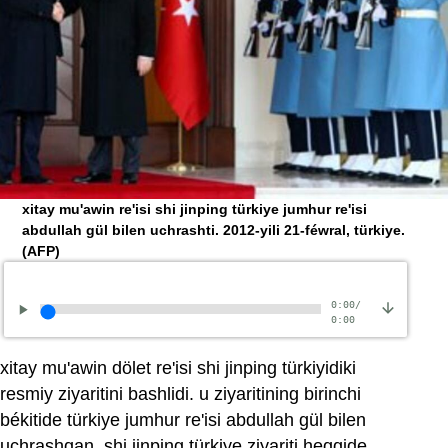
xitay mu'awin re'isi shi jinping türkiye jumhur re'isi
abdullah gül bilen uchrashti. 2012-yili 21-féwral, türkiye.
(AFP)
0:00
/
0:00
xitay mu'awin dölet re'isi shi jinping türkiyidiki
resmiy ziyaritini bashlidi. u ziyaritining birinchi
békitide türkiye jumhur re'isi abdullah gül bilen
uchrashqan. shi jinping türkiye ziyariti heqqide