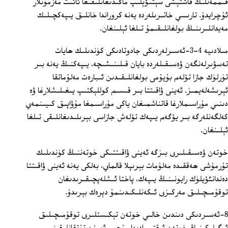
قىممەتلىك قاشتېشى سېتىۋېلىپ ماڭىدىغانلىقىغا ئائىت مەزمۇنلار
ئۇچرايدۇ. تارىىىي خاتىرىلەردە يەنە كروراندا خانلىق يىپەكچىلىك
مەيدانلىرىنىڭ بولغانلىقىمۇ تىلغا ئېلىنغان.
مىلادىيە 4-3-ئەسىرلەردىكى جادوتادىكى كۈندىلىك ھايات
تەسۋىرلەنگەن ۋەسىقىلەردە بايان قىلىنىشىچە، يىپەكنىڭ يەنە بىر
تۈرلۈك جازا تۆلەم بۇيۇمى بولغانلىقىدىن ئىبارەت مەلۇماتقا
ئېرىشەلەيمىز. ئەينى ۋاقىتتا بىر قىسىم كوللېكتىپ يىغىلىشلارغا ۋە
دىنىي مۇراسىملارغا قاتناشمىغان ياكى مۇراسىمغا مۇۋاپىق كىيىنمەي
كەلگەنلەرگە بىر يۆگەم يىپەك تۆلەش جازاسى بېرىلىدىغانلىقى تىلغا
ئېلىنغان.
خوتەن ۋەسىقىلىرى بىزگە ئەينى ۋاقىتتىكى خوتەننىڭ كۈندىلىك
تۇرمۇشى ھەققىدە مەلۇمات بېرىپلا قالماي، بەلكى يەنە ئەينى ۋاقىتتا
دەندانئۆيلۈك رايونىنىڭ يىپەك، پاختا ئىشلەپچىقىرىدىغان
توقۇمىچىلىق مەركىزى ئىكەنلىكىدىنمۇ دېرەك بېرىدۇ.
8-ئەسىردىكى دىندىن خالىي خوتەن تېكىستلىرى توقۇمىچىلىق