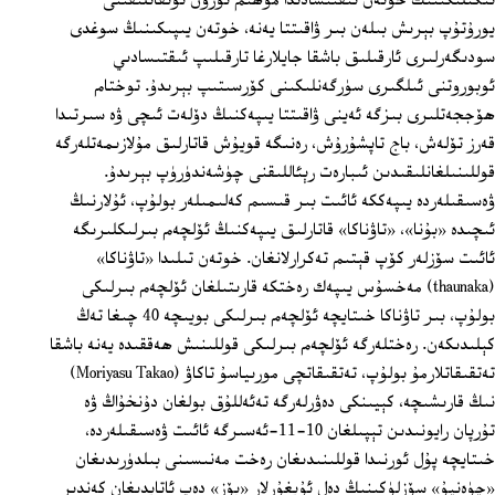
ئىگىلىكىنىڭ خوتەن ئىقتىسادىدا مۇھىم ئورۇن تۇتقانلىقىنى
يورۇتۇپ بېرىش بىلەن بىر ۋاقىتتا يەنە، خوتەن يىپىكىنىڭ سوغدى
سودىگەرلىرى ئارقىلىق باشقا جايلارغا تارقىلىپ ئىقتىسادىي
ئوبوروتنى ئىلگىرى سۈرگەنلىكىنى كۆرسىتىپ بېرىدۇ. توختام
ھۆججەتلىرى بىزگە ئەينى ۋاقىتتا يىپەكنىڭ دۆلەت ئىچى ۋە سىرتىدا
قەرز تۆلەش، باج تاپشۇرۇش، رەنىگە قويۇش قاتارلىق مۇلازىمەتلەرگە
قوللىنىلغانلىقىدىن ئىبارەت رېئاللىقنى چۈشەندۈرۈپ بېرىدۇ.
ۋەسىقىلەردە يىپەككە ئائىت بىر قىسىم كەلىمىلەر بولۇپ، ئۇلارنىڭ
ئىچىدە «بۇنا»، «تاۋناكا» قاتارلىق يىپەكنىڭ ئۆلچەم بىرلىكلىرىگە
ئائىت سۆزلەر كۆپ قېتىم تەكرارلانغان. خوتەن تىلىدا «تاۋناكا»
(thaunaka) مەخسۇس يىپەك رەختكە قارىتىلغان ئۆلچەم بىرلىكى
بولۇپ، بىر تاۋناكا خىتايچە ئۆلچەم بىرلىكى بويىچە 40 چىغا تەڭ
كېلىدىكەن. رەختلەرگە ئۆلچەم بىرلىكى قوللىنىش ھەققىدە يەنە باشقا
تەتقىقاتلارمۇ بولۇپ، تەتقىقاتچى مورىياسۇ تاكاۋ (Moriyasu Takao)
نىڭ قارىشىچە، كېيىنكى دەۋرلەرگە تەئەللۇق بولغان دۇنخۇاڭ ۋە
تۇرپان رايونىدىن تېپىلغان 10-11-ئەسىرگە ئائىت ۋەسىقىلەردە،
خىتايچە پۇل ئورنىدا قوللىنىدىغان رەخت مەنىسىنى بىلدۈرىدىغان
«چۈەنپۇ» سۆزلۈكىنىڭ دەل ئۇيغۇرلار «بۆز» دەپ ئاتايدىغان كەندىر