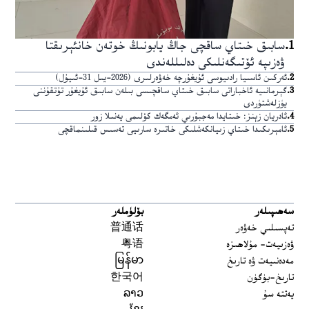
1
.
سابىق خىتاي ساقچى جاڭ يابونىڭ خوتەن خانئېرىقتا
ۋەزىپە ئۆتىگەنلىكى دەلىللەندى
2
.
ئەركىن ئاسىيا رادىيوسى ئۇيغۇرچە خەۋەرلىرى (2026-يىل 31-ئىيۇل)
3
.
گېرمانىيە ئاخباراتى سابىق خىتاي ساقچىسى بىلەن سابىق ئۇيغۇر تۇتقۇننى
يۈزلەشتۈردى
4
.
ئادريان زېنز: خىتايدا مەجبۇرىي ئەمگەك كۆلىمى يەنىلا زور
5
.
ئامېرىكىدا خىتاي زىيانكەشلىكى خاتىرە سارىيى تەسىس قىلىنماقچى
سەھىپىلەر
بۆلۈملەر
تەپسىلىي خەۋەر
普通话
ۋەزىيەت- مۇلاھىزە
粤语
مەدەنىيەت ۋە تارىخ
မြန်မာ
تارىخ-بۈگۈن
한국어
يەتتە سۇ
ລາວ