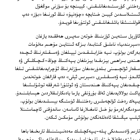
رەختنى كۆرسىتىدىغانلىقىنى، كېيىنچە بۇ سۆزنى موڭغۇل
ئىستىلاسىدىن كېيىن خىتايچە «چۈەنپۇ» نىڭ ئورنىغا «بۆز» دەپ
قوللىنىشقا باشلىغانلىقىنى ئوتتۇرىغا قويىدۇ.
ئاۋرېل سىتەيىن ئۆزىنىڭ خوتەن سەپىرى ھەققىدە يازغان
«سېرىندىيا» ناملىق كىتابىدا، بىزگە ئىنتايىن مۇھىم مەلۇمات
بەرگەن بولۇپ، نىيە خارابىلىقىدىن تېپىلغان ۋەسىقىلەرنىڭ ئىچىدە
ھىندى بىراھمى يېزىقىدا يېزىلغان يىپەكنىڭ چوڭ-كىچىكلىكى ۋە
مىقدار ئۆلچىمىنى بىلدۈرىدىغان سۆزلەرنىڭ ئۇچرايدىغانلىقىنى تىلغا
ئالىدۇ. نىيە ۋەسىقىلىرى «سېرىس ئېلى» دەپ قارالغان خوتەندىن
چىقىدىغان يىپەكنىڭ ھىندىستان ۋە ئوتتۇرا شەرققە توشۇلىشىغا
پاكىت بولالايدىغان ئەڭ بۇرۇنقى يازما يادىكارلىقلاردىن ھېسابلىنىدۇ.
يىپەك رەخت ئۆلچەملىرى رەختنىڭ ئۈستىگە بېسىلىدىغان بولۇپ،
سودىگەرلەرمۇ بۇ خىل تامغىلارغا ئاساسەن، ساندۇقنى ئاچماستىنلا
ئېلىپ مېڭىشقا ئادەتلەنگەن بولۇشى مۇمكىن ئىكەن.
تارىم ۋادىسىدىكى پىلە-يىپەكچىلىك مەدەنىيىتىنىڭ تارىخىغا باھا
بېرىشتە پەقەتلا خىتاي تارىخنامىلىرىدىكى رىۋايەتلەر ياكى مۇجىمەل