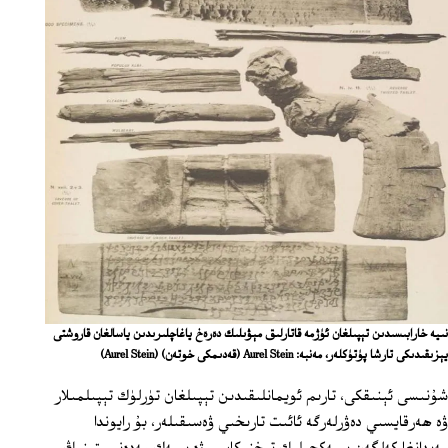
نىيە خارابىسىدىن تېپىلغان ئۈژمە قاتارلىق مېۋىلىك دەرەخ ياغاچلىرىدىن ياسالغان قاروشتى
يېزىقىدىكى تارشا پۈتۈكلەر، مەنبە: Aurel Stein (قەدىمكى خوتەن)
(Aurel Stein)
شۇنىسى ئېنىقكى، تارىم ئويمانلىقىدىن تېپىلغان تۈرلۈك تېپىلمىلار
ۋە ھەرقايسىي دەۋرلەرگە ئائىت تارىخىي ۋەسىقىلەر، بۇ رايوندا