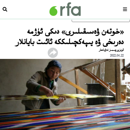
سەھىپە
ئىزد
ئاساسلىق مەزمۇنغا ئاتلاڭ
«خوتەن ۋەسىقىلىرى» دىكى ئۈژمە
دەرىخى ۋە يىپەكچىلىككە ئائىت بايانلار
ئوبزورچىمىز نەۋباھار
2022.04.22