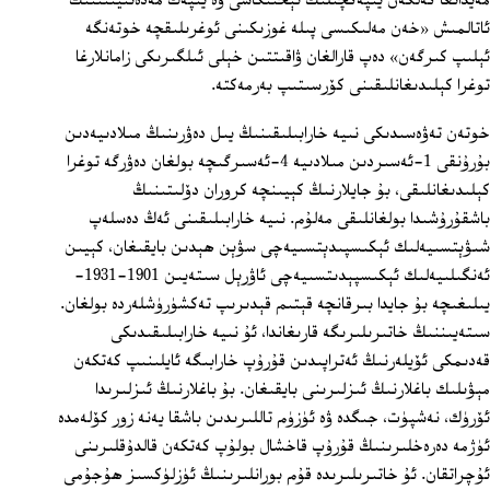
مەيدانغا كەلگەن يىپەكچىلىك تېخنىكاسى ۋە يىپەك مەدەنىيىتىنىڭ
ئاتالمىش «خەن مەلىكىسى پىلە غوزىكىنى ئوغرىلىقچە خوتەنگە
ئېلىپ كىرگەن» دەپ قارالغان ۋاقىتتىن خېلى ئىلگىرىكى زامانلارغا
توغرا كېلىدىغانلىقىنى كۆرسىتىپ بەرمەكتە.
خوتەن تەۋەسىدىكى نىيە خارابىلىقىنىڭ يىل دەۋرىنىڭ مىلادىيەدىن
بۇرۇنقى 1-ئەسىردىن مىلادىيە 4-ئەسىرگىچە بولغان دەۋرگە توغرا
كېلىدىغانلىقى، بۇ جايلارنىڭ كېيىنچە كروران دۆلىتىنىڭ
باشقۇرۇشىدا بولغانلىقى مەلۇم. نىيە خارابىلىقىنى ئەڭ دەسلەپ
شىۋېتسىيەلىك ئېكىسپىدېتسىيەچى سۋېن ھېدىن بايقىغان، كېيىن
ئەنگىلىيەلىك ئېكىسپېدىتسىيەچى ئاۋرېل سىتەيىن 1901-1931-
يىلىغىچە بۇ جايدا بىرقانچە قېتىم قېدىرىپ تەكشۈرۈشلەردە بولغان.
سىتەيىننىڭ خاتىرىلىرىگە قارىغاندا، ئۇ نىيە خارابىلىقىدىكى
قەدىمكى ئۆيلەرنىڭ ئەتراپىدىن قۇرۇپ خارابىگە ئايلىنىپ كەتكەن
مېۋىلىك باغلارنىڭ ئىزلىرىنى بايقىغان. بۇ باغلارنىڭ ئىزلىرىدا
ئۆرۈك، نەشپۈت، جىگدە ۋە ئۈزۈم تاللىرىدىن باشقا يەنە زور كۆلەمدە
ئۈژمە دەرەخلىرىنىڭ قۇرۇپ قاخشال بولۇپ كەتكەن قالدۇقلىرىنى
ئۇچراتقان. ئۇ خاتىرىلىرىدە قۇم بورانلىرىنىڭ ئۈزلۈكسىز ھۇجۇمى