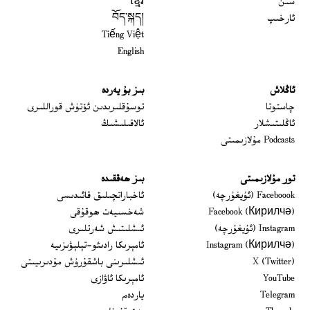
سىن
ខ្មែរ
ئارخىپ
བོད་སྐད།
Tiếng Việt
English
ئاڭلاش
بىز بۇ يەردە
 window
چاستوتا
توسۇقلىرىدىن ئۆتۈش قوراللىرى
ئاڭلىتىشلار
ئالاقىلىشىڭ
Podcasts مۇلازىمىتى
تور مۇلازىمىتى
بىز ھەققىدە
Opens in new window
Faceboook (ئۇيغۇرچە)
ئاخباراتچىلىق قائىدىسى
Opens in new window
Facebook (Кирилчә)
شەخسىيەت ھوقۇقى
Opens in new window
Instagram (ئۇيغۇرچە)
ئىشلىتىش شەرتلىرى
Opens in new window
Instagram (Кирилчә)
ئامېرىكا رادىئو-تېلېۋىزىيە
window
Opens in new window
X (Twitter)
ئىشلىرىنى باشقۇرۇش مۇدىرىيىتى
Opens in new window
Opens in new window
YouTube
ئامېرىكا ئاۋازى
Opens in new window
Telegram
ياردەم