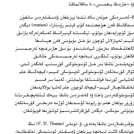
ۋە «خاردىڭ يىغمىسى» دا ساقلانماقتا.
8-ئەسىردىكى خوتەن ساك تىلىدا يېزىلغان ۋەسىقىلەردىن سانغۇن
سىداقانىڭ قەرز ھۆججىتىدە كۆپ قېتىم رۇستارا» (rrustara) دېگەن
سۆز ئۇچرايدىغان بولۇپ، تېكىستتە گېنېرالنىڭ ئەسكەرلەرگە يازلىق
كىيىم تەييارلاش ئۈچۈن بۇ خىل بۇيۇمنى قەرز ھېسابىغا
ئالغانلىقىدەك مەزمۇن ئىپادىلىنىدۇ. بۇ سۆز ھازىرغىچە تەرجىمىسىز
قالغان بولۇپ، ئىلگىرى تىبەتچە تەرجىمىسىدىكى خاتالىق
تۈپەيلىدىن باشقا بىر خىل ئۆسۈملۈكنى كۆرسىتىپ كەلگەن ئىدى.
ئۇلار كۆرسەتكەن ئۆسۈملۈكنى ئەپسۇسكى كىيىم-كېچەكنىڭ خام
ئەشياسى ئورنىدا قوللىنىشقا بولمايتتى، ئەمما بىر قىسىم
تەتقىقاتچىلار كىيىم-كېچەك ئۈچۈن خام ئەشيا بولالايدىغان
ئۆسۈملۈكلەردىن پاختا ۋە كەندىردىن باشقا، يىپەك ئىشلەپچىقىرىشتا
زۆرۈر بولغان ھەم بۇ رايوندا ئۆسىدىغان ئۈژمە دەرىخىنى كۆرسەتكەن
بولۇشى مۇمكىن، دېگەن كۆزقاراشلىرىنىمۇ ئوتتۇرىغا قويۇشقان.
يۇقىرىقىلاردىن باشقا يەنە ف. ۋ. توماس (F. W. Thomas) نىڭ
خوتەنگە ئائىت تىبەتچە يېزىلغان ۋەسىقىلەر ئۈستىدىكى تەتقىقاتىدا،