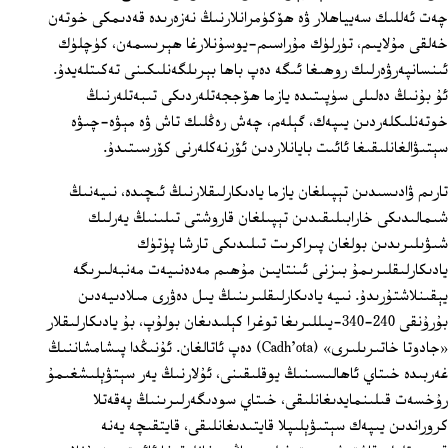
چەت ئەللىك سەيياھلار ۋە ھۆكۈمرانلارنىڭ نەزەرىدە قەدىمكى خوتەن
خەلقى مۇلايىم، تۈرلۈك مۇراسىم-يوسۇنلارغا ھېرىسمەن، كۈچلۈك
ئىنسانپەرۋەرلىك روھىغا ئىگە دەپ باھا بېرىلگەنلىكىنى تەكىتلەيدۇ.
ئۇ بۇنىڭ دەلىلى سۈپىتىدە يازما ھۆججەتلەردىكى تىبەتلەرنىڭ
خوتەنلىكلەردىن يىپەك، گېلەم، چەش رەڭلىك تاش ۋە مېۋە-چىۋە
سېتىۋالغانلىقىغا ئائىت بايانلاردىن ئۆرنەكلەرنى كۆرسىتىدۇ.
تارىم ۋادىسىدىن تېپىلغان يازما يادىكارلىقلارنىڭ ئىچىدە، نىيەنىڭ
شىمالىدىكى خارابىلىقىدىن تېپىلغان قاروشتى تىلىنىڭ يەرلىك
شىۋىلىرىدىن بولغان پىراكرىت تىلىدىكى تارشا پۈتۈك
يادىكارلىقلىرىمۇ بىزنى ئىنتايىن مۇھىم مەدەنىيەت مەنبەلىرىگە
يېقىنلاشتۇرىدۇ. نىيە يادىكارلىقلىرىنىڭ يىل دەۋرى مىلادىيەدىن
بۇرۇنقى 240-340-يىللىرىغا توغرا كېلىدىغان بولۇپ، بۇ يادىكارلىقلار
«جادوتا خاتىرىلىرى» (Cadh'ota) دەپ ئاتالغان. ئۇنىڭدا پىشامشاننىڭ
غەربىدە خىتاي ئاھالىسىنىڭ يوقلىقىنى، ئۇلارنىڭ يەر سېتۋېلىشغىمۇ
رۇخسەت قىلىنمايدىغانلىقى، خىتاي سودىگەرلىرىنىڭ پەقەتلا
كروراندىن يىپەك سېتىۋېلىپلا قايتىدىغانلىقى، قايتقىچە يەنە