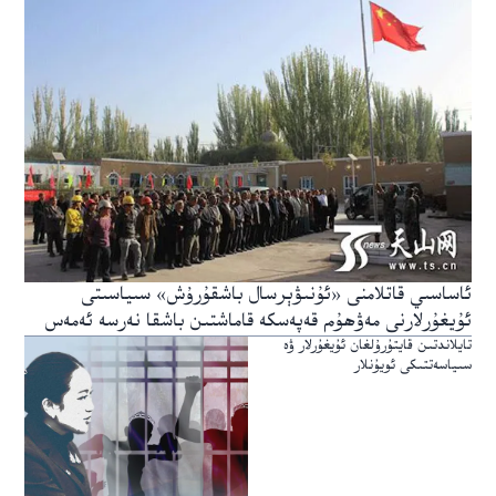
ئاساسىي قاتلامنى «ئۇنىۋېرسال باشقۇرۇش» سىياسىتى
ئۇيغۇرلارنى مەۋھۇم قەپەسكە قاماشتىن باشقا نەرسە ئەمەس
تايلاندتىن قايتۇرۇلغان ئۇيغۇرلار ۋە
سىياسەتتىكى ئويۇنلار