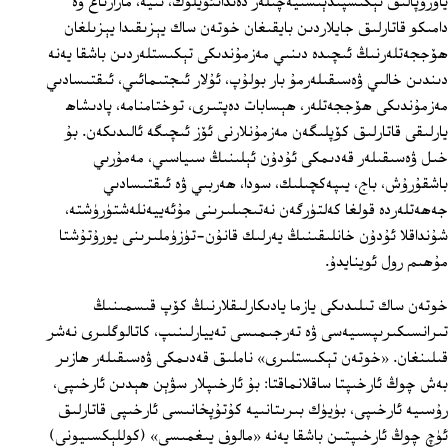
ياۋروپالىق ئېكىسپىدېتسىيەچىلەر دەندانئۆيلۈك، نىيە، مازارتاغ ۋە
دامىكو قاتارلىق جايلاردىن بايقىغان خوتەن ساك يېزىقىدا يېزىلغان
ھۆججەتلەرنىڭ ئىچىدە دىنىي مەزمۇندىكى تېكىستلەردىن باشقا يەنە
دىندىن خالىي ۋەسىقىلەرمۇ بار بولۇپ، ئۇلار ئىجتىمائىي، ئىقتىسادىي
مەزمۇندىكى ھۆججەتلەر، ھېسابات دەپتىرى، توختامنامە، پادىشاھ
يارلىقى قاتارلىق كۆپلىگەن مەزمۇنلارنى ئۆز ئىچىگە ئالىدىكەن. بۇ
خىل ۋەسىقىلەر قەدىمكى ئۇدۇن ئېلىنىڭ سىياسىي، مەمۇرىي
باشقۇرۇش، باج، يىپەكچىلىك، سودا، ھەربىي ۋە ئىقتىسادىي
جەھەتلەردە قولغا كەلتۈرگەن نەتىجىلىرىنى مۇئەييەنلەشتۈرۈشتە،
شۇنداقلا ئۇدۇن خانلىقىنىڭ يەرلىك قانۇن-تۈزۈملىرىنى يورۇتۇشتا
مۇھىم رول ئوينايدۇ.
خوتەن ساك تىلىدىكى يازما يادىكارلىقلارنىڭ كۆپ قىسمىنىڭ
تىرانسىكىرىپسىيەسى ۋە تەرجىمىسى تەييارلىنىپ، كاتالوگلىرى نەشر
قىلىنغان. «خوتەن تېكىستلىرى» ناملىق قەدىمكى ۋەسىقىلەر ھازىر
بەش چوڭ ئارخىپتا ساقلانماقتا: بۇ ئارخىپلار سۋېن ھېدىن ئارخىپى،
رۇسىيە ئارخىپى، بۈيۈك بىرىتانىيە كۇتۇپخانىسى ئارخىپى قاتارلىق
ئۈچ چوڭ ئارخىپتىن باشقا يەنە «مالوف يىغمىسى» (كوللېكسىيونى)