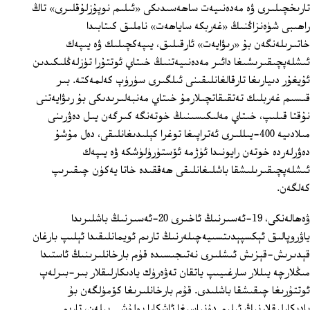
تارىخچىلىرى ۋە مەدەنىيەت ساھەسىدىكى «ئىلىم نوپۇزلۇقلىرى» تاڭ
راھىبى شۈەنزاڭنىڭ «غەربكە ساياھەت» ناملىق كىتابىدا
خاتىرىلەنگەن بۇ «رىۋايەت» ئارقىلىق، يىپەكچىلىك ۋە يىپەك
ئىشلەپچىقىرىشىغا دائىر مەدەنىيەتنىڭ خىتاي ئوتتۇرا تۈزلەڭلىكىدىن
ئۇيغۇر دىيارىغا تارقالغانلىقىنى ئىلگىرى سۈرۈپ كەلمەكتە. بىر
قىسىم غەربلىك تەتقىقاتچىلارمۇ خىتاي مەنبەلىرىدىكى بۇ رىۋايەتنى
نۇقتا قىلىپ، خىتاي مەلىكىسىنىڭ خوتەنگە كىرگەن يىل دەۋرىنى
مىلادىيە 400-يىللىرى ئەتراپىغا توغرا كېلىدىغانلىقى، دەل مۇشۇ
دەۋرلەردە خوتەن رايونىدا ئۈژمە ئۆستۈرۈلۈشكە ۋە يىپەك
ئىشلەپچىقىرىلىشقا باشلىغانلىقى ھەققىدە خاتا يەكۈن چىقىرىپ
كەلگەن.
ۋەھالەنكى، 19-ئەسىرنىڭ ئاخىرى 20-ئەسىرنىڭ باشلىرىدا
ياۋروپالىق ئېكسپېدىتسىيەچىلەرنىڭ تارىم ئويمانلىقىدا ئېلىپ بارغان
قېدىرىش-قېزىش ئىشلىرى نەتىجىسىدە قۇم بارخانلىرىنىڭ ئاستىدا
مىڭلارچە يىللار سارغىيىپ ياتقان تەۋەرۈك يادىكارلىقلار بىر-بىرلەپ
ئوتتۇرىغا چىقىشقا باشلىدى. قۇم بارخانلىرىغا كۆمۈلگەن بۇ
يادىكارلىقلارنىڭ ئىلىم دۇنياسىغا ئاشكارا بولۇشى بىلەن، تارىم