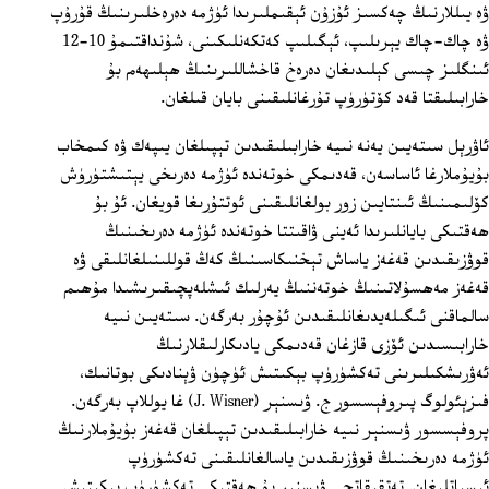
ۋە يىللارنىڭ چەكسىز ئۇزۇن ئېقىملىرىدا ئۈژمە دەرەخلىرىنىڭ قۇرۇپ
ۋە چاك-چاك يېرىلىپ، ئېگىلىپ كەتكەنلىكىنى، شۇنداقتىمۇ 10-12
ئىنگلىز چىسى كېلىدىغان دەرەخ قاخشاللىرىنىڭ ھېلىھەم بۇ
خارابىلىقتا قەد كۆتۈرۈپ تۇرغانلىقىنى بايان قىلغان.
ئاۋرېل سىتەيىن يەنە نىيە خارابىلىقىدىن تېپىلغان يىپەك ۋە كىمخاب
بۇيۇملارغا ئاساسەن، قەدىمكى خوتەندە ئۈژمە دەرىخى يېتىشتۈرۈش
كۆلىمىنىڭ ئىنتايىن زور بولغانلىقىنى ئوتتۇرىغا قويغان. ئۇ بۇ
ھەقتىكى بايانلىرىدا ئەينى ۋاقىتتا خوتەندە ئۈژمە دەرىخىنىڭ
قوۋزىقىدىن قەغەز ياساش تېخنىكاسىنىڭ كەڭ قوللىنىلغانلىقى ۋە
قەغەز مەھسۇلاتىنىڭ خوتەننىڭ يەرلىك ئىشلەپچىقىرىشىدا مۇھىم
سالماقنى ئىگىلەيدىغانلىقىدىن ئۇچۇر بەرگەن. سىتەيىن نىيە
خارابىسىدىن ئۆزى قازغان قەدىمكى يادىكارلىقلارنىڭ
ئەۋرىشكىلىرىنى تەكشۈرۈپ بېكىتىش ئۈچۈن ۋېنادىكى بوتانىك،
فىزېئولوگ پىروفېسسور ج. ۋىسنېر (J. Wisner) غا يوللاپ بەرگەن.
پروفېسسور ۋىسنېر نىيە خارابىلىقىدىن تېپىلغان قەغەز بۇيۇملارنىڭ
ئۈژمە دەرىخىنىڭ قوۋزىقىدىن ياسالغانلىقىنى تەكشۈرۈپ
ئىسپاتلىغان. تەتقىقاتچى ۋىسنېر بۇ ھەقتىكى تەكشۈرۈپ بېكىتىش