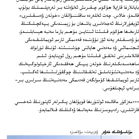
بايانلارغا قاراپلا ھۆكۈم چىقىرىش ئەلۋەتتە بىر تەرەپلىمىلىك بولۇپ
قالىدۇ، خالاس. چەت ئەللەردە ساقلىنىۋاتقان «خوتەن ۋەسىقىلىرى»
ئۇيغۇرلارنىڭ ئەجدادلىرى ياشىغان بۇ زېمىندىكى يىپەكچىلىكنىڭ
تارىخىغا ھۆكۈم قىلىشتا ئىنتايىن مۇھىم يازما مەنبە ھېسابلىنىدۇ.
بۇ ۋەسىقىلەر يەنە ئۆز نۆۋىتىدە قەدىمكى تارىم ئويمانلىقىدىكى
ئىجتىمائىي ۋە مەدەنىي ھاياتنى چۈشىنىشتە، ئۇنىڭ تۈرلۈك
قاتلاملىرىنى تەتقىق قىلىشتا مۇھىم رول ئوينايدۇ. ئىلىم
ساھەسىدىكىلەرنىڭ خوتەن يىپىكى ھەققىدىكى ئارخېئولوگىيەلىك
ۋە مەدەنىيەتشۇناسلىق تەتقىقاتىنىڭ چوڭقۇرلىشىشىغا ئەگىشىپ،
تارىم ئويمانلىقىغا كۆمۈلگەن قەدىمكى مەدەنىيەتنىڭ سىرلىرى بىر-
بىرلەپ ئېچىلغۇسى.
***مەزكۇر ماقالىدە ئوتتۇرىغا قويۇلغان پىكىرلەر ئاپتورنىڭ شەخسىي
قاراشلىرى. رادىيومىزنىڭ مەيدانىغا ۋەكىللىك قىلالمايدۇ.
ﻣﯘﻧﺎﺳﯩﯟﻩﺗﻠﯩﻚ ﺧﻪﯞﻩﺭ
ۋەزىيەت- مۇلاھىزە