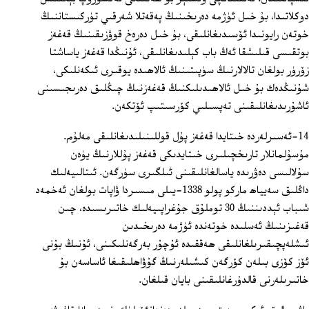
دوكلاتىدا، بۇ خىل ئۈژمە دەرىخىنىڭ پەقەتلا شەرقىي تۈركىستاننىڭ
خوتەن رايونىدا ئۆسىدىغانلىقى، بۇ خىل دەرەخ قوۋزىقىنىڭ قەغەز
بوتقىسى قىلىشقا ئەڭ باب كېلىدىغانلىقى، ئۇنىڭدا قەغەز ياساشتا
زۆرۈر بولغان تالالارنىڭ سۈپىتىنىڭ ئالاھىدە يوقىرى ئىكەنلىكى،
شۇنىڭدەك بۇ خىل ئالاھىدىلىكنىڭ قەغەزنىڭ چىڭلىق دەرىجىسىنى
ئاشۇرىدىغانلىقىنى تەپسىلىي كۆرسىتىپ ئۆتكەن.
14-ئەسىرلەردە خىتايدا قەغەز پۇل قوللىنىلىدىغانلىقى مەلۇم.
مۇسۇلمانلار تارىخچىلىرى خىتايدىكى قەغەز پۇللارنىڭ يۈەن
سۇلالىسى دەۋرىدە ياسالغانلىقىنى ئىلگىرى سۈرگەن. ئىتالىيەلىك
داڭلىق سەيياھ ماركو پولو 1338-يىلى مىسىردا ۋاپات بولغان ئەخمەد
شىباب ئېددىننىڭ 30 توملۇق جۇغراپىيەلىك خاتىرىسىدە، چىن
قەغىزىنىڭ ئەسلىدە خوتەندە ئۈژمە دەرىخىدىن
ئىشلەپچىقىرىلغانلىقى ھەققىدە ئۇچۇر بەرگەنلىكىنى، ئۇنىڭ بۇنى
ئۆز كۆزى بىلەن كۆرگەن كىشىلەرنىڭ گۇۋاھلىقىغا ئاساسەن بۇ
خاتىرىلەرنى قالدۇرغانلىقىنى بايان قىلغان.