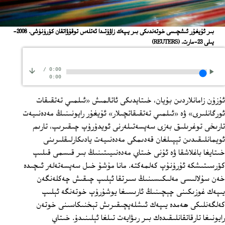
بىر ئۇيغۇر ئىشچىسى خوتەندىكى بىر يىپەك زاۋۇتىدا ئەتلەس توقۇۋاتقان كۆرۈنۈشى. 2008-
يىلى 23-مارت.
(REUTERS)
/
0:00
0:00
ئۇزۇن زامانلاردىن بۇيان، خىتايدىكى ئاتالمىش «ئىلمىي تەتقىقات
ئورگانلىرى» ۋە «ئىلمىي تەتقىقاتچىلار» ئۇيغۇر رايونىنىڭ مەدەنىيەت
تارىخى توغرىلىق بەزى سەپسەتىلەرنى ئويدۇرۇپ چىقىرىپ، تارىم
ئويمانلىقىدىن تېپىلغان قەدىمكى مەدەنىيەت يادىكارلىقلىرىنى
خىتايغا باغلاشقا ۋە ئۇنى خىتاي مەدەنىيىتىنىڭ بىر قىسمى قىلىپ
كۆرسىتىشكە ئۇرۇنۇپ كەلمەكتە. مانا مۇشۇ خىل سەپسەتەلەر ئىچىدە
خەن سۇلالىسى مەلىكىسىنىڭ سىرتقا ئېلىپ چىقىش چەكلەنگەن
يىپەك غوزىكىنى چېچىنىڭ ئارىسىغا يوشۇرۇپ خوتەنگە ئېلىپ
كەلگەنلىكى ھەمدە يىپەك ئىشلەپچىقىرىش تېخنىكاسىنى خوتەن
رايونىغا تارقاتقانلىقىدەك بىر رىۋايەت تىلغا ئېلىنىدۇ. خىتاي