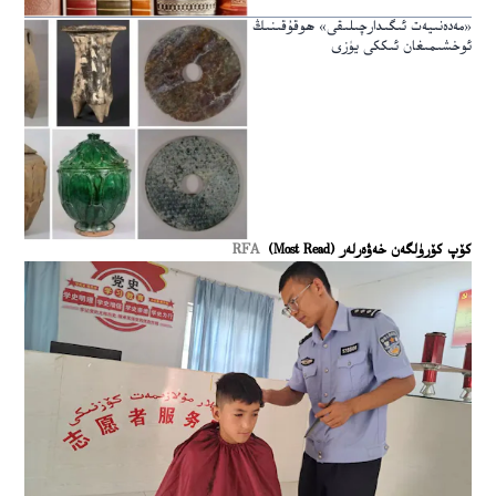
«مەدەنىيەت ئىگىدارچىلىقى» ھوقۇقىنىڭ
ئوخشىمىغان ئىككى يۈزى
كۆپ كۆرۈلگەن خەۋەرلەر (Most Read)
RFA