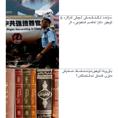
«دۆلەت ئىگىلىكىدىكى ئىچكى ئەزالار» ۋە
ئۇيغۇر «ئەزا تەقدىم قىلغۇچى» لار
ياۋروپادا ئۇيغۇرشۇناسلىقنىڭ دەسلەپكى
دەۋرى قانداق شەكىللەنگەن؟