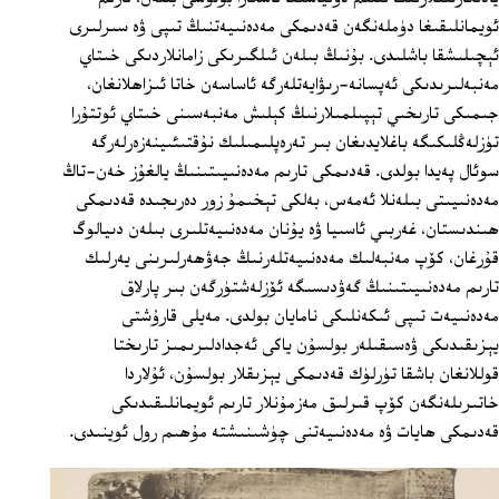
ئويمانلىقىغا دۈملەنگەن قەدىمكى مەدەنىيەتنىڭ تىپى ۋە سىرلىرى
ئېچىلىشقا باشلىدى. بۇنىڭ بىلەن ئىلگىرىكى زامانلاردىكى خىتاي
مەنبەلىرىدىكى ئەپسانە-رىۋايەتلەرگە ئاساسەن خاتا ئىزاھلانغان،
جىمىكى تارىخىي تېپىلمىلارنىڭ كېلىش مەنبەسىنى خىتاي ئوتتۇرا
تۈزلەڭلىكىگە باغلايدىغان بىر تەرەپلىمىلىك نۇقتىئىينەزەرلەرگە
سوئال پەيدا بولدى. قەدىمكى تارىم مەدەنىيىتىنىڭ يالغۇز خەن-تاڭ
مەدەنىيىتى بىلەنلا ئەمەس، بەلكى تېخىمۇ زور دەرىجىدە قەدىمكى
ھىندىستان، غەربىي ئاسىيا ۋە يۇنان مەدەنىيەتلىرى بىلەن دىيالوگ
قۇرغان، كۆپ مەنبەلىك مەدەنىيەتلەرنىڭ جەۋھەرلىرىنى يەرلىك
تارىم مەدەنىيىتىنىڭ گەۋدىسىگە ئۆزلەشتۈرگەن بىر پارلاق
مەدەنىيەت تىپى ئىكەنلىكى نامايان بولدى. مەيلى قارۇشتى
يېزىقىدىكى ۋەسىقىلەر بولسۇن ياكى ئەجدادلىرىمىز تارىختا
قوللانغان باشقا تۈرلۈك قەدىمكى يېزىقلار بولسۇن، ئۇلاردا
خاتىرىلەنگەن كۆپ قىرلىق مەزمۇنلار تارىم ئويمانلىقىدىكى
قەدىمكى ھايات ۋە مەدەنىيەتنى چۈشىنىشتە مۇھىم رول ئوينىدى.