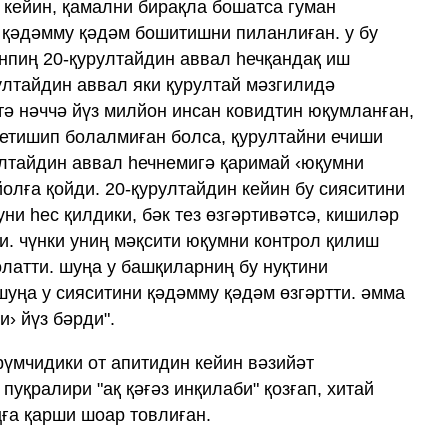
 кейин, қамални бирақла бошатса гуман
 қәдәмму қәдәм бошитишни пиланлиған. у бу
инпиң 20-қурултайдин аввал һечқандақ иш
ултайдин аввал яки қурултай мәзгилидә
тә нәччә йүз милйон инсан ковидтин юқумланған,
етишип болалмиған болса, қурултайни ечиши
рултайдин аввал һечнемигә қаримай ‹юқумни
олға қойди. 20-қурултайдин кейин бу сияситини
ни һес қилдики, бәк тез өзгәртивәтсә, кишиләр
и. чүнки униң мәқсити юқумни контрол қилиш
олатти. шуңа у башқиларниң бу нуқтини
уңа у сияситини қәдәмму қәдәм өзгәртти. әмма
и› йүз бәрди".
рүмчидики от апитидин кейин вәзийәт
пуқралири "ақ қәғәз инқилаби" қозғап, хитай
ға қарши шоар товлиған.