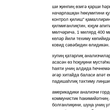
ши җинпиң өзигә қарши һәр
начарлашқан һөкүмитини қу
контрол қилиш" қамаллирин
қилмиғанлиқтин, юқум апит
мөлчәричә, 1 милярд 400 м
келәр йили техиму көпийид
ковид сәвәбидин өлидикән.
хупиң қатарлиқ анализчила
асасән өз һоқуқини мустәһ
һаяти униң алдида һечнемә 
әгәр хитайда баласи апәт е
падишаһлиқ тәхтиму лиңши
америкадики анализчи горд
коммунистик һакимийәтниң
болғанлиқини, шуңа униң у