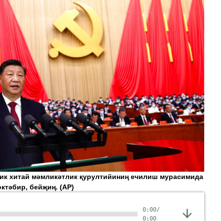
лик хитай мәмликәтлик қурултийиниң ечилиш мурасимида
өктәбир, бейҗиң.
(AP)
0:00
/
0:00