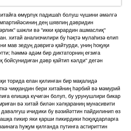
хитайға өмүрлүк падишаһ болуш чүшини әмәлгә
омпартийәсиниң дең шявпиң дәвридин
әрлик" шәкли вә "икки қарардин ашмаслиқ"
ан. хитай анализчилири бу һәқтә мулаһизә елип
ни мав зедуң дәвригә қайтурди, униң һоқуқи
тти; һәммә адәм бир диктаторниң еғзиға
қ бойсунидиған дәвр қайтип кәлди" дегән
иқи торида елан қилинған бир мақалидә
ткә чиққандин бери хитайниң һәрбий вә мәмурий
лиға елишқа күчигән болуп, бу урунушлири бикар
ямриған вә хитай билән хәлқараниң мунасивити
давалғуш ичидики бу вәзийәттин пайдилинип өз
башқа пикир яки қарши пикирдики һоқуқдарларға
раинаға һуҗум қилғанда путинға астириттин