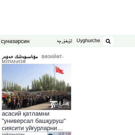
Uyghurche
ئۇيغۇرچە
син
нәзәр
 су
издәш
ВӘЗИЙӘТ-
ﻣﯘﻧﺎﺳﯩﯟﻩﺗﻠﯩﻚ ﺧﻪﯞﻩﺭ
МУЛАҺИЗӘ
асасий қатламни
"универсал башқуруш"
сиясити уйғурларни
тайландтин