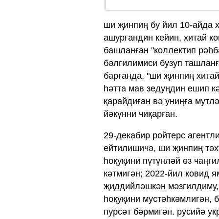
ши җинпиң бу йил 10-айда 
ашурғандин кейин, хитай к
башланған "коллектип рәһб
бәлгилимиси бузуп ташланғ
барғанда, "ши җинпиң хитай
һәтта мав зедуңдин ешип кә
қарайдиған вә униңға мутлә
йәкүнни чиқарған.
29-декабир ройтерс агентл
ейтилишичә, ши җинпиң тәх
һоқуқини пүтүнләй өз чаңги
кәтмигән; 2022-йил ковид 
җиддийләшкән мәзгилдиму, 
һоқуқини мустәһкәмлигән, 
пурсәт бәрмигән. русийә ук