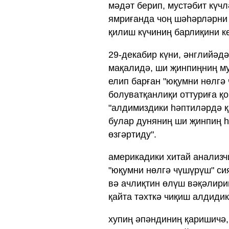
мәдәт берип, мустәбит күч
ямриғанда чоң шәһәрләрни 
қилиш күчиниң барлиқини к
29-декабир күни, әнглийәдә
мақалидә, ши җинпиңниң му
елип барған "юқумни нөлгә
болуватқанлиқи оттуриға қ
"алдимиздики һәптиләрдә 
булар дуняниң ши җинпиң һ
өзгәртиду".
америкадики хитай анализч
"юқумни нөлгә чүшүрүш" си
вә ачлиқтин өлүш вәқәлири
қайта тәхткә чиқиш алдиди
хупиң әпәндиниң қаришичә,