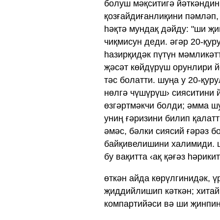
болуш мәқситигә йәткәндин
қозғайдиғанлиқини пәмләп,
һәқтә мундақ дәйду: "ши җ
чиқмисун деди. әгәр 20-қур
һазирқидәк пүтүн мәмликәт
җәсәт көйдүрүш орунлири й
тәс болатти. шуңа у 20-қу
нөлгә чүшүрүш› сияситини й
өзгәртмәкчи болди; әмма шу
униң ғәризини билип қалатт
әмәс, бәлки сиясий ғәрәз б
байқивелишини халимиди. ш
бу вақитта ‹ақ қәғәз һәрикит
өткән айда көрүлгинидәк, ү
җиддийлишип кәткән; хитай 
компартийәси вә ши җинпиң