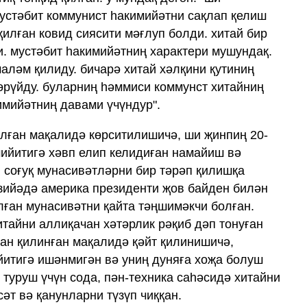
устәбит коммунист һакимийәтни сақлап қелиш
илған ковид сиясити мәғлуп болди. хитай бир
и. мустәбит һакимийәтниң характери мушундақ.
аләм қилиду. бичарә хитай хәлқини қутиниң
өрүйду. буларниң һәммиси коммунст хитайниң
имийәтниң давами үчүндур".
қилған мақалидә көрситилишичә, ши җинпиң 20-
мийитигә хәвп елип келидиған намайиш вә
 соғуқ мунасивәтләрни бир тәрәп қилишқа
зийәдә америка президенти җов байден билән
лған мунасивәтни қайта тәңшимәкчи болған.
итайни аллиқачан хәтәрлик рәқиб дәп тонуған
лан қилинған мақалидә қәйт қилинишичә,
итигә ишәнмигән вә униң дуняға хоҗа болуш
 туруш үчүн сода, пән-техника саһәсидә хитайни
әт вә қанунларни түзүп чиққан.