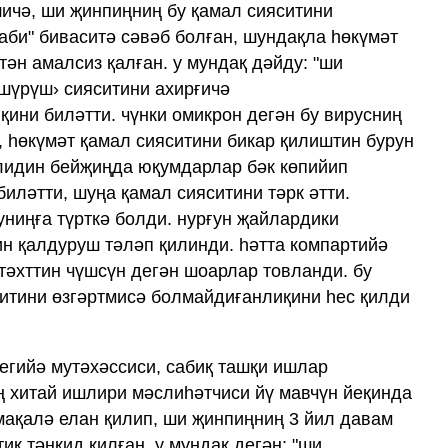
ичә, ши җинпиңниң бу қамал сияситини
аби" биваситә сәвәб болған, шундақла һөкүмәт
ән амалсиз қалған. у мундақ дәйду: "ши
шүрүш› сияситини ахирғичә
ни биләтти. чүнки омикрон дегән бу вирусниң
, һөкүмәт қамал сияситини бикар қилиштин бурун
лидин бейҗиңда юқумдарлар бәк көпийип
биләтти, шуңа қамал сияситини тәрк әтти.
 униңға түрткә болди. нурғун җайлардики
н қалдуруш тәләп қилинди. һәтта компартийә
тәхттин чүшсүн дегән шоарлар товланди. бу
итини өзгәртмисә болмайдиғанлиқини һес қилди
тегийә мутәхәссиси, сабиқ ташқи ишлар
 хитай ишлири мәслиһәтчиси йү мавчүн йеқинда
 мақалә елан қилип, ши җинпиңниң 3 йил давам
иқ тәнқид қилған. у мундақ дегән: "ши