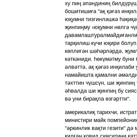
ху пиң әпәндиниң билдүрүш
бошитишиға "ақ қәғәз инқил
юқумни тизгинләшкә һәқиқәт
җинпиңму ‹юқумни нөлгә чү
давамлаштуралмайдиғанлиқи
тарқилиш күчи юқири болуп
көплигән шәһәрләрдә, җүм
кәткәниди. һөкүмәтму буни 
әлвәттә, ақ қәғәз инқилаби
намайишта қамални әмәлди
тәхттин чүшсүн, ши җинпиң 
әһвалда ши җинпиң бу сияс
вә уни бирақла өзгәртти".
америкалиқ тарихчи, истра
министири майк помпейониң
"әркинлик вақти гезити" дә
қилған ковид сияситини қатт