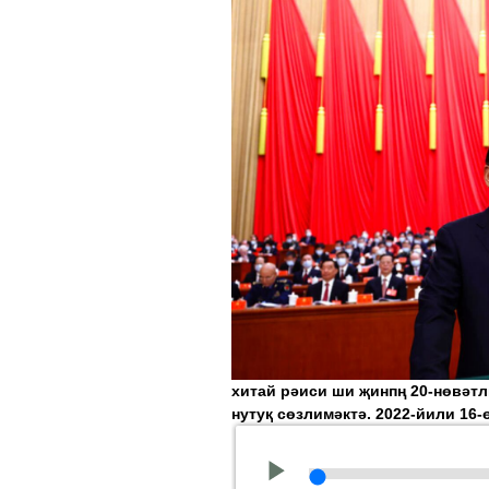
хитай рәиси ши җинпң 20-нөвәт
нутуқ сөзлимәктә. 2022-йили 16-