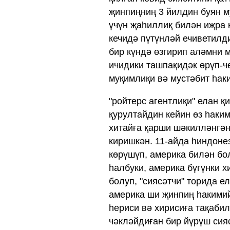
җинпиңниң 3 йилдин буян м
үчүн җаһиллиқ билән иҗра қ
кечидә пүтүнләй ечиветилд
бир күндә өзгирип аләмни м
ичидики ташпақидәк өрүп-ч
муқимлиқи вә мустәбит һак
"ройтерс агентлиқи" елан 
қурултайдин кейин өз һаки
хитайға қарши шәкилләнгән
киришкән. 11-айда һиндоне
көрүшүп, америка билән бо
һалбуки, америка бүгүнки х
болуп, "сиясәтчи" торида е
америка ши җинпиң һакимий
һериси вә хирисиға тақабил
чәкләйдиған бир йүрүш сияс