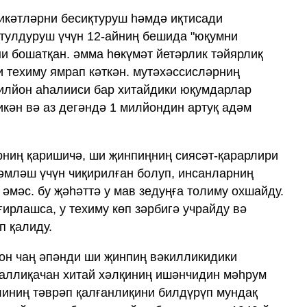
икәтләрни бесиқтуруш һәмдә иқтисади
тулдуруш үчүн 12-айниң бешида "юқумни
и бошатқан. әмма һөкүмәт йетәрлик тәйярлиқ
и техиму ямрап кәткән. мутәхәссисләрниң
илйон аһалииси бар хитайдики юқумдарлар
икән вә аз дегәндә 1 милйондин артуқ адәм
рниң қаришичә, ши җинпиңниң сиясәт-қарарлири
кәмләш үчүн чиқирилған болуп, инсанларниң
әмәс. бу җәһәттә у мав зедуңға толиму охшайду.
ғирлашса, у техиму көп зәрбигә учрайду вә
п қалиду.
он чаң әпәнди ши җинпиң вәкилликидики
 аллиқачан хитай хәлқиниң ишәнчидин мәһрум
линиң тәврәп қалғанлиқини билдүрүп мундақ