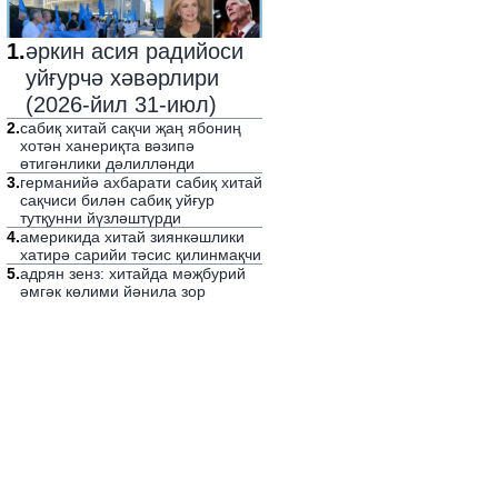
1
.
әркин асия радийоси
уйғурчә хәвәрлири
(2026-йил 31-июл)
2
.
сабиқ хитай сақчи җаң ябониң
хотән ханериқта вәзипә
өтигәнлики дәлилләнди
3
.
германийә ахбарати сабиқ хитай
сақчиси билән сабиқ уйғур
тутқунни йүзләштүрди
4
.
америкида хитай зиянкәшлики
хатирә сарийи тәсис қилинмақчи
5
.
адрян зенз: хитайда мәҗбурий
әмгәк көлими йәнила зор