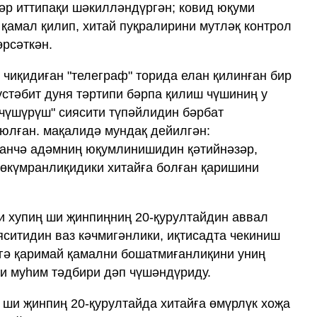
ләр иттипақи шәкилләндүргән; ковид юқуми
қамал қилип, хитай пуқралирини мутләқ контрол
өрсәткән.
 чиқидиған "телеграф" торида елан қилинған бир
стәбит дуня тәртипи бәрпа қилиш чүшиниң у
 чүшүрүш" сиясити түпәйлидин бәрбат
оюлған. мақалидә мундақ дейилгән:
қанчә адәмниң юқумлинишидин қәтийнәзәр,
өкүмранлиқидики хитайға болған қаришини
и хупиң ши җинпиңниң 20-қурултайдин аввал
яситидин ваз кәчмигәнлики, иқтисадта чекиниш
гә қаримай қамални бошатмиғанлиқини униң
ки муһим тәдбири дәп чүшәндүриду.
 ши җинпиң 20-қурултайда хитайға өмүрлүк хоҗа