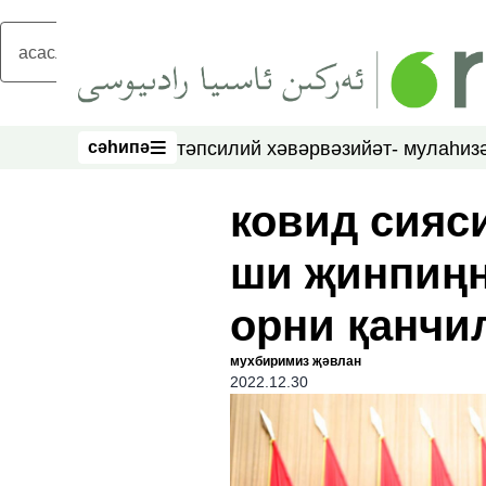
асаслиқ мәзмунға атлаң
сәһипә
тәпсилий хәвәр
вәзийәт- мулаһиз
сәһипә
ковид сияс
ши җинпиңн
орни қанчи
мухбиримиз җәвлан
2022.12.30