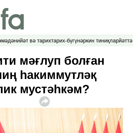
ә
мәдәнийәт вә тарих
тарих-бүгүн
әркин тиниқлар
йәттә
ити мәғлуп болған
иң һакиммутләқ
лик мустәһкәм?