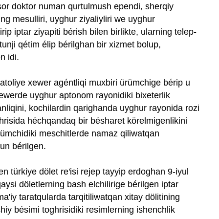
ssor doktor numan qurtulmush ependi, sherqiy
ing mesulliri, uyghur ziyaliyliri we uyghur
ip iptar ziyapiti bérish bilen birlikte, ularning telep-
e tunji qétim élip bérilghan bir xizmet bolup,
 idi.
atoliye xewer agéntliqi muxbiri ürümchige bérip u
i. xewerde uyghur aptonom rayonidiki bixeterlik
nliqini, kochilardin qarighanda uyghur rayonida rozi
ghrisida héchqandaq bir bésharet körelmigenlikini
ümchidiki meschitlerde namaz qiliwatqan
un bérilgen.
en türkiye dölet re'isi rejep tayyip erdoghan 9-iyul
aysi döletlerning bash elchilirige bérilgen iptar
ma'iy taratqularda tarqitiliwatqan xitay dölitining
iy bésimi toghrisidiki resimlerning ishenchlik