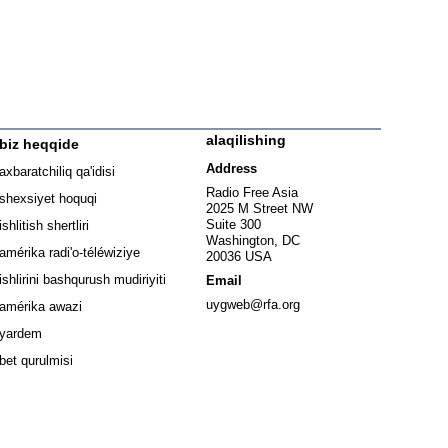
alaqilishing
biz heqqide
ew window
Address
axbaratchiliq qa'idisi
window
Radio Free Asia
shexsiyet hoquqi
2025 M Street NW
w window
Suite 300
ishlitish shertliri
Washington, DC
window
amérika radi'o-téléwiziye
20036 USA
Opens in new window
ishlirini bashqurush mudiriyiti
Email
Opens in new window
uygweb@rfa.org
amérika awazi
yardem
bet qurulmisi