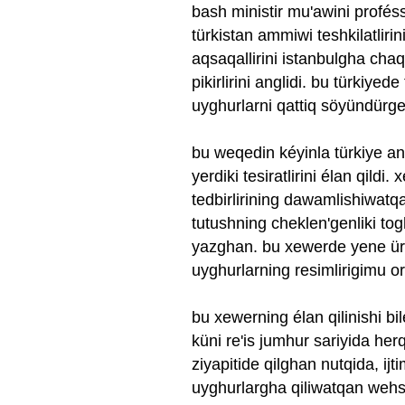
bash ministir mu'awini profé
türkistan ammiwi teshkilatlirin
aqsaqallirini istanbulgha chaqir
pikirlirini anglidi. bu türkiyed
uyghurlarni qattiq söyündürgen
bu weqedin kéyinla türkiye an
yerdiki tesiratlirini élan qild
tedbirlirining dawamlishiwatqa
tutushning cheklen'genliki to
yazghan. bu xewerde yene ür
uyghurlarning resimlirigimu or
bu xewerning élan qilinishi bil
küni re'is jumhur sariyida herq
ziyapitide qilghan nutqida, ijti
uyghurlargha qiliwatqan wehsh