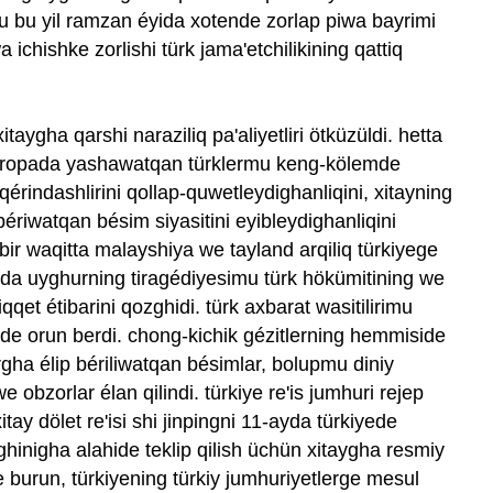
u bu yil ramzan éyida xotende zorlap piwa bayrimi
 ichishke zorlishi türk jama'etchilikining qattiq
itaygha qarshi naraziliq pa'aliyetliri ötküzüldi. hetta
yawropada yashawatqan türklermu keng-kölemde
érindashlirini qollap-quwetleydighanliqini, xitayning
riwatqan bésim siyasitini eyibleydighanliqini
 bir waqitta malayshiya we tayland arqiliq türkiyege
ida uyghurning tiragédiyesimu türk hökümitining we
iqqet étibarini qozghidi. türk axbarat wasitilirimu
de orun berdi. chong-kichik gézitlerning hemmiside
a élip bériliwatqan bésimlar, bolupmu diniy
 obzorlar élan qilindi. türkiye re'is jumhuri rejep
tay dölet re'isi shi jinpingni 11-ayda türkiyede
ighinigha alahide teklip qilish üchün xitaygha resmiy
pte burun, türkiyening türkiy jumhuriyetlerge mesul