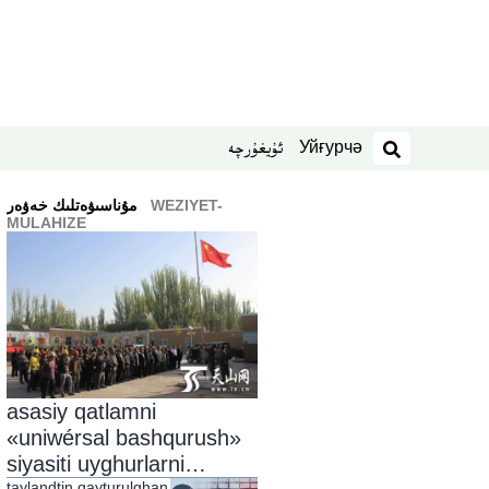
Уйғурчә
ئۇيغۇرچە
izdesh
WEZIYET-
ﻣﯘﻧﺎﺳﯩﯟﻩﺗﻠﯩﻚ ﺧﻪﯞﻩﺭ
MULAHIZE
asasiy qatlamni
«uniwérsal bashqurush»
siyasiti uyghurlarni
taylandtin qayturulghan