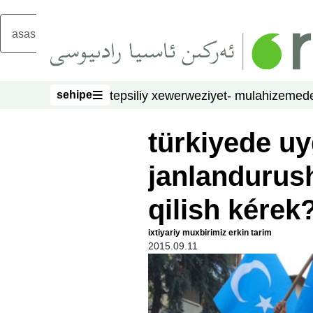
asasliq mezmungha atlang
sehipe
tepsiliy xewer
weziyet- mulahize
mede
sehipe
türkiyede uy
janlandurus
qilish kérek
ixtiyariy muxbirimiz erkin tarim
2015.09.11