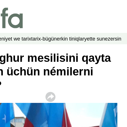
niyet we tarix
tarix-bügün
erkin tiniqlar
yette su
nezer
sin
ghur mesilisini qayta
h üchün némilerni
?