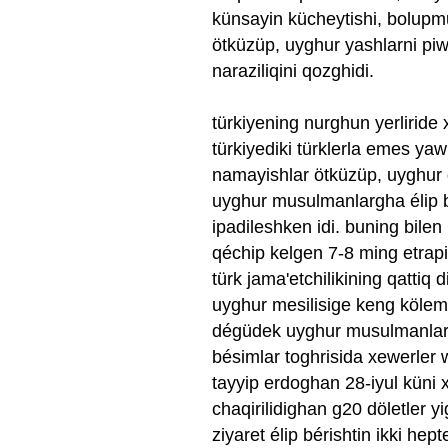
künsayin kücheytishi, bolupm
ötküzüp, uyghur yashlarni piwa
naraziliqini qozghidi.
türkiyening nurghun yerliride x
türkiyediki türklerla emes 
namayishlar ötküzüp, uyghur q
uyghur musulmanlargha élip bé
ipadileshken idi. buning bilen
qéchip kelgen 7-8 ming etrap
türk jama'etchilikining qattiq d
uyghur mesilisige keng kölem
dégüdek uyghur musulmanlargh
bésimlar toghrisida xewerler we
tayyip erdoghan 28-iyul küni xi
chaqirilidighan g20 döletler y
ziyaret élip bérishtin ikki he