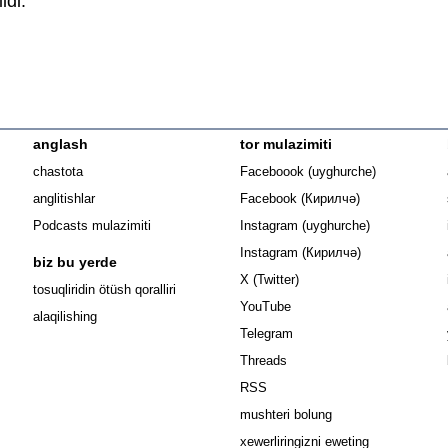
ldi.
anglash
tor mulazimiti
Opens in n
chastota
Faceboook (uyghurche)
Opens in new 
anglitishlar
Facebook (Кирилчә)
Opens in ne
Podcasts mulazimiti
Instagram (uyghurche)
Opens in new 
Instagram (Кирилчә)
biz bu yerde
Opens in new window
X (Twitter)
Opens in new window
tosuqliridin ötüsh qoralliri
Opens in new window
YouTube
alaqilishing
Opens in new window
Telegram
Opens in new window
Threads
RSS
mushteri bolung
xewerliringizni eweting