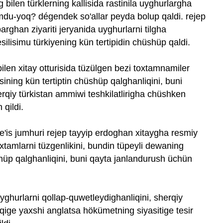
 bilen türklerning kallisida rastinila uyghurlargha
mdu-yoq? dégendek so'allar peyda bolup qaldi. rejep
arghan ziyariti jeryanida uyghurlarni tilgha
ilisimu türkiyening kün tertipidin chüshüp qaldi.
ilen xitay otturisida tüzülgen bezi toxtamnamiler
isining kün tertiptin chüshüp qalghanliqini, buni
qiy türkistan ammiwi teshkilatlirigha chüshken
 qildi.
re'is jumhuri rejep tayyip erdoghan xitaygha resmiy
xtamlarni tüzgenlikini, bundin tüpeyli dewaning
shüp qalghanliqini, buni qayta janlandurush üchün
yghurlarni qollap-quwetleydighanliqini, sherqiy
lqige yaxshi anglatsa hökümetning siyasitige tesir