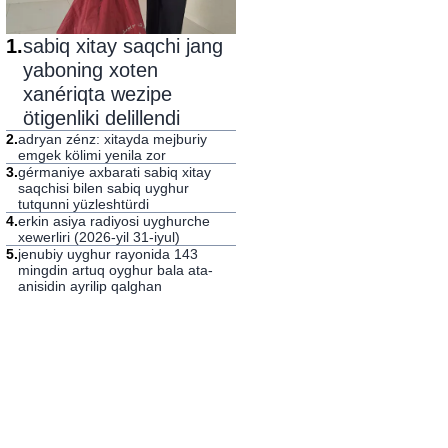
1
.
sabiq xitay saqchi jang
yaboning xoten
xanériqta wezipe
ötigenliki delillendi
2
.
adryan zénz: xitayda mejburiy
emgek kölimi yenila zor
3
.
gérmaniye axbarati sabiq xitay
saqchisi bilen sabiq uyghur
tutqunni yüzleshtürdi
4
.
erkin asiya radiyosi uyghurche
xewerliri (2026-yil 31-iyul)
5
.
jenubiy uyghur rayonida 143
mingdin artuq oyghur bala ata-
anisidin ayrilip qalghan