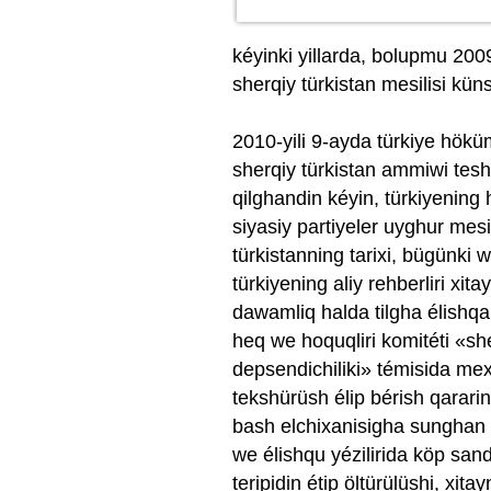
kéyinki yillarda, bolupmu 2009
sherqiy türkistan mesilisi kün
2010-yili 9-ayda türkiye höküm
sherqiy türkistan ammiwi teshkil
qilghandin kéyin, türkiyening h
siyasiy partiyeler uyghur mesi
türkistanning tarixi, bügünki we
türkiyening aliy rehberliri xit
dawamliq halda tilgha élishqa 
heq we hoquqliri komitéti «sh
depsendichiliki» témisida mex
tekshürüsh élip bérish qararin
bash elchixanisigha sunghan i
we élishqu yézilirida köp sand
teripidin étip öltürülüshi, xit