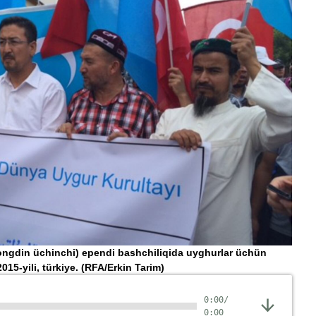
k(ongdin üchinchi) ependi bashchiliqida uyghurlar üchün
15-yili, türkiye.
(RFA/Erkin Tarim)
0:00
/
0:00