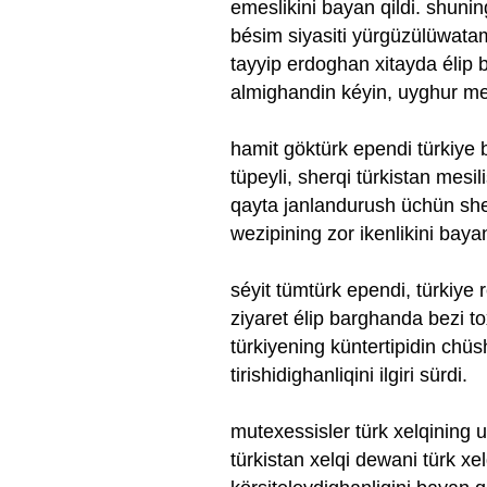
emeslikini bayan qildi. shuning
bésim siyasiti yürgüzülüwata
tayyip erdoghan xitayda élip b
almighandin kéyin, uyghur mes
hamit göktürk ependi türkiye b
tüpeyli, sherqi türkistan mesil
qayta janlandurush üchün sher
wezipining zor ikenlikini bayan
séyit tümtürk ependi, türkiye 
ziyaret élip barghanda bezi to
türkiyening küntertipidin chü
tirishidighanliqini ilgiri sürdi.
mutexessisler türk xelqining u
türkistan xelqi dewani türk xe