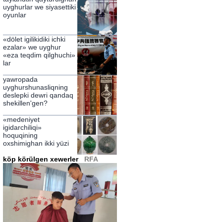
mewhum qepeske
uyghurlar we siyasettiki
qamashtin bashqa nerse
oyunlar
emes
«dölet igilikidiki ichki
ezalar» we uyghur
«eza teqdim qilghuchi»
lar
yawropada
uyghurshunasliqning
deslepki dewri qandaq
shekillen'gen?
«medeniyet
igidarchiliqi»
hoquqining
oxshimighan ikki yüzi
köp körülgen xewerler
RFA