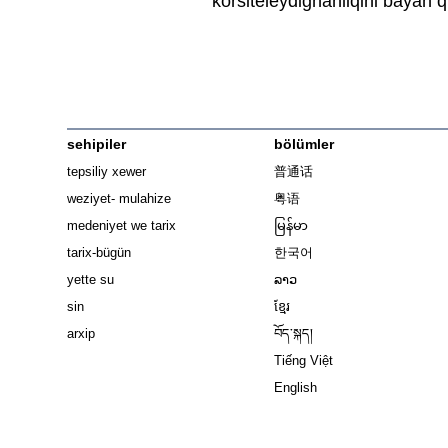
körsiteleydighanliqini bayan qi
sehipiler
bölümler
tepsiliy xewer
普通话
weziyet- mulahize
粤语
medeniyet we tarix
မြန်မာ
tarix-bügün
한국어
yette su
ລາວ
sin
ខ្មែរ
arxip
བོད་སྐད།
Tiếng Việt
English