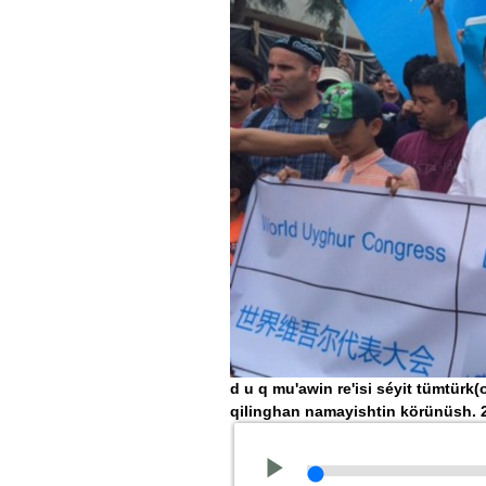
d u q mu'awin re'isi séyit tümtür
qilinghan namayishtin körünüsh. 20