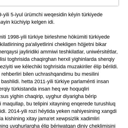
-yili 5-iyul ürümchi weqesidin kéyin türkiyede
sayin küchiyip kelgen idi.
iti 1998-yili türkiye birleshme hökümiti türkiyede
atlirining pa'aliyetlirini chekligen höjjetni bikar
erqaysi jayliridiki ammiwi teshkilatlar, uniwérsitétlar,
lisi toghrisida chaqirghan herxil yighinlarda sherqiy
ziyiti we kélechiki toghrisida muzakiriler élip bérildi.
ay rehberliri bilen uchrashqandimu bu mesilini
bashlidi. hetta 2011-yili türkiye parlaménti insan
erqiy türkistanda insan heq we hoquqliri
sus yighin chaqirip, uyghur diyarigha bérip
i maqullap, bu telipini xitayning enqerede turushluq
di. 2014-yili rozi héytida yeken nahiyesining xangdi
a kishining xitay jama'et xewpsizlik xadimliri
ayning uyghurlargha élip bériwatqan diniy cheklimisini