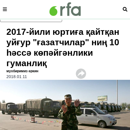
сәһипә
из
асаслиқ мәзмунға атлаң
2017‏-йили юртиға қайтқан
уйғур "ғазатчилар" ниң 10
һәссә көпәйгәнлики
гуманлиқ
мухбиримиз әркин
2018.01.11