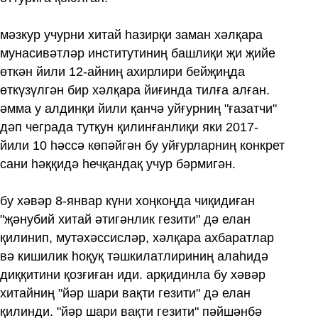
мәзкур учурни хитай һазирқи заман хәлқара
мунасивәтләр институтиниң башлиқи җи җийе
өткән йили 12‏-айниң ахирлири бейҗиңда
өткүзүлгән бир хәлқара йиғинда тилға алған.
әмма у алдинқи йили қанчә уйғурниң "ғазатчи"
дәп чеграда тутқун қилинғанлиқи яки 2017‏-
йили 10 һәссә көпәйгән бу уйғурларниң конкрет
сани һәққидә һечқандақ учур бәрмигән.
бу хәвәр 8‏-январ күни хоңкоңда чиқидиған
"җәнубий хитай әтигәнлик гезити" дә елан
қилинип, мутәхәссисләр, хәлқара ахбаратлар
вә кишилик һоқуқ тәшкилатлириниң алаһидә
диққитини қозғиған иди. арқидинла бу хәвәр
хитайниң "йәр шари вақти гезити" дә елан
қилинди. "йәр шари вақти гезити" пәйшәнбә