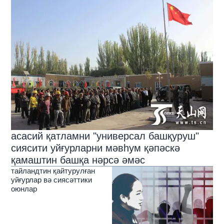
асасий қатламни "универсал башқуруш"
сиясити уйғурларни мәвһум қәпәскә
қамаштин башқа нәрсә әмәс
тайландтин қайтурулған
уйғурлар вә сиясәттики
оюнлар