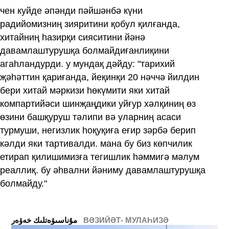
чен куйде әпәнди пәйшәнбә күни
радийомизниң зияритини қобул қилғанда,
хитайниң һазирқи сияситини йәнә
давамлаштурушқа болмайдиғанлиқини
агаһландурди. у мундақ дәйду: "тарихий
җәһәттин қариғанда, йеқинқи 20 нәччә йилдин
бери хитай мәркизи һөкүмити яки хитай
компартийәси шинҗаңдики уйғур хәлқиниң өз
өзини башқуруш тәлипи вә уларниң асаси
турмуши, негизлик һоқуқиға еғир зәрбә берип
кәлди яки тартивалди. мана бу биз көпчилик
етирап қилишимизға тегишлик һәммигә мәлум
реаллиқ. бу әһвални йәниму давамлаштурушқа
болмайду."
ВӘЗИЙӘТ- МУЛАҺИЗӘ
ﻣﯘﻧﺎﺳﯩﯟﻩﺗﻠﯩﻚ ﺧﻪﯞﻩﺭ