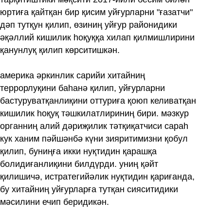
юртиға қайтқан бир қисим уйғурларни "ғазатчи"
дәп тутқун қилип, өзиниң уйғур районидики
әқәллий кишилик һоқуққа хилап қилмишлирини
қанунлуқ қилип көрситишкән.
америка әркинлик сарийи хитайниң
террорлуқини баһанә қилип, уйғурларни
бастуруватқанлиқини оттуриға қоюп келиватқан
кишилик һоқуқ тәшкилатлириниң бири. мәзкур
органниң алий дәриҗилик тәтқиқатчиси сараһ
кук ханим пәйшәнбә күни зияритимизни қобул
қилип, буниңға икки нуқтидин қарашқа
болидиғанлиқини билдүрди. униң қәйт
қилишичә, истратегийәлик нуқтидин қариғанда,
бу хитайниң уйғурларға тутқан сияситидики
мәсилини ечип беридикән.