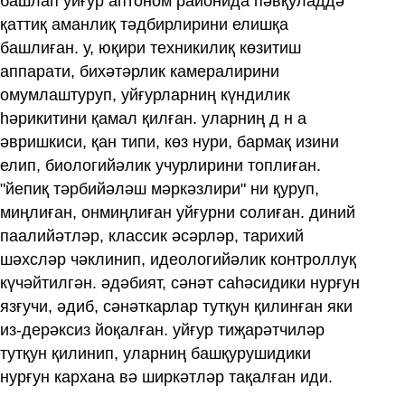
башлап уйғур аптоном районида пәвқуладдә
қаттиқ аманлиқ тәдбирлирини елишқа
башлиған. у, юқири техникилиқ көзитиш
аппарати, бихәтәрлик камералирини
омумлаштуруп, уйғурларниң күндилик
һәрикитини қамал қилған. уларниң д н а
әвришкиси, қан типи, көз нури, бармақ изини
елип, биологийәлик учурлирини топлиған.
"йепиқ тәрбийәләш мәркәзлири" ни қуруп,
миңлиған, онмиңлиған уйғурни солиған. диний
паалийәтләр, классик әсәрләр, тарихий
шәхсләр чәклинип, идеологийәлик контроллуқ
күчәйтилгән. әдәбият, сәнәт саһәсидики нурғун
язғучи, әдиб, сәнәткарлар тутқун қилинған яки
из-дерәксиз йоқалған. уйғур тиҗарәтчиләр
тутқун қилинип, уларниң башқурушидики
нурғун кархана вә ширкәтләр тақалған иди.