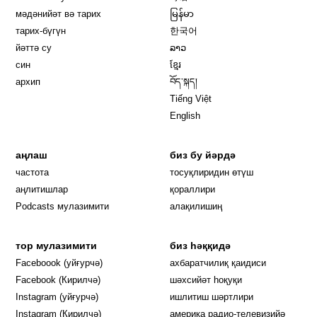
мәдәнийәт вә тарих
မြန်မာ
тарих-бүгүн
한국어
йәттә су
ລາວ
син
ខ្មែរ
архип
བོད་སྐད།
Tiếng Việt
English
аңлаш
биз бу йәрдә
частота
тосуқлиридин өтүш
Opens in new window
аңлитишлар
қораллири
Podcasts мулазимити
алақилишиң
тор мулазимити
биз һәққидә
Opens in new window
Faceboook (уйғурчә)
ахбаратчилиқ қаидиси
Opens in new window
Facebook (Кирилчә)
шәхсийәт һоқуқи
Opens in new window
Instagram (уйғурчә)
ишлитиш шәртлири
Opens in new window
Instagram (Кирилчә)
америка радио-телевизийә