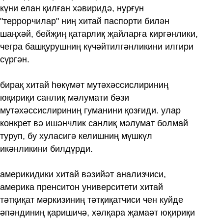
күни елан қилған хәвиридә, нурғун
"террорчилар" ниң хитай паспорти билән
шаңхәй, бейҗиң қатарлиқ җайларға киргәнлики,
чегра башқурушниң күчәйтилгәнликини илгири
сүргән.
бирақ хитай һөкүмәт мутәхәссислириниң
юқириқи санлиқ мәлумати бәзи
мутәхәссислириниң гуманини қозғиди. улар
конкрет вә ишәнчлик санлиқ мәлумат болмай
туруп, бу хуласигә келишниң мүшкүл
икәнликини билдүрди.
америкидики хитай вәзийәт анализчиси,
америка пренситон университети хитай
тәтқиқат мәркизиниң тәтқиқатчиси чен куйде
әпәндиниң қаришичә, хәлқара җамаәт юқириқи