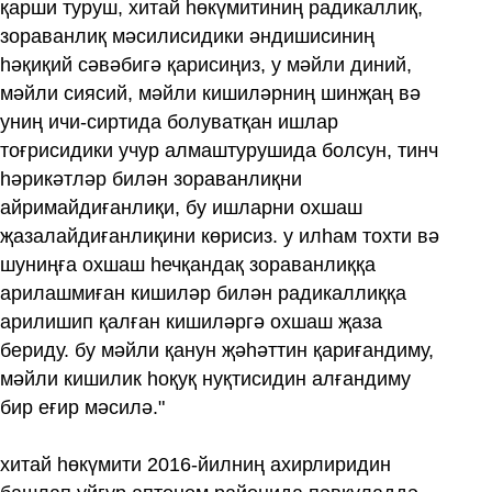
қарши туруш, хитай һөкүмитиниң радикаллиқ,
зораванлиқ мәсилисидики әндишисиниң
һәқиқий сәвәбигә қарисиңиз, у мәйли диний,
мәйли сиясий, мәйли кишиләрниң шинҗаң вә
униң ичи-сиртида болуватқан ишлар
тоғрисидики учур алмаштурушида болсун, тинч
һәрикәтләр билән зораванлиқни
айримайдиғанлиқи, бу ишларни охшаш
җазалайдиғанлиқини көрисиз. у илһам тохти вә
шуниңға охшаш һечқандақ зораванлиққа
арилашмиған кишиләр билән радикаллиққа
арилишип қалған кишиләргә охшаш җаза
бериду. бу мәйли қанун җәһәттин қариғандиму,
мәйли кишилик һоқуқ нуқтисидин алғандиму
бир еғир мәсилә."
хитай һөкүмити 2016‏-йилниң ахирлиридин