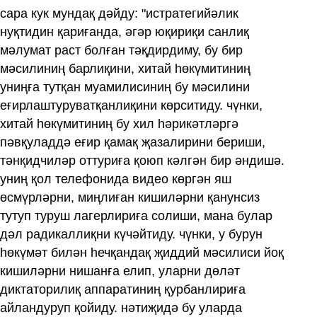
сара кук мундақ дәйду: "истратегийәлик
нуқтидин қариғанда, әгәр юқириқи санлиқ
мәлумат раст болған тәқдирдиму, бу бир
мәсилиниң барлиқини, хитай һөкүмитиниң
униңға тутқан муамилисиниң бу мәсилини
еғирлаштуруватқанлиқини көрситиду. чүнки,
хитай һөкүмитиниң бу хил һәрикәтләргә
пәвқуладдә еғир қамақ җазалирини бериши,
тәнқидчиләр оттуриға қоюп кәлгән бир әндишә.
униң қол телефонида видео көргән яш
өсмүрләрни, миңлиған кишиләрни қанунсиз
тутуп туруш лагерлириға солиши, мана булар
дәл радикаллиқни күчәйтиду. чүнки, у бурун
һөкүмәт билән һечқандақ җиддий мәсилиси йоқ
кишиләрни нишанға елип, уларни дөләт
диктаторилиқ аппаратиниң қурбанлириға
айландуруп қойиду. нәтиҗидә бу уларда