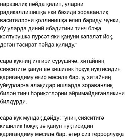
наразилиқ пәйда қилип, уларни
радикаллишишқа яки бәзидә зораванлиқ
васитиләрни қоллинишқа елип бариду. чүнки,
бу уларда диний ибадитини тинч бәҗа
кәлтүрүшкә пурсәт яки қануни капаләт йоқ,
дегән тәсират пәйда қилиду."
сара кукниң илгири сүрүшичә, хитайниң
сияситигә қанун вә кишилик һоқуқ нуқтисидин
қариғандиму еғир мәсилә бар. у, хитайниң
уйғурларға алақидар ишларда зораванлиқ
билән тинч һәрикәтләрни айримайдиғанлиқини
билдүрди.
сара кук мундақ дәйду: "униң сияситигә
кишилик һоқуқ вә қанун нуқтисидин
қариғандиму мәсилә бар. әгәр сиз террорлуққа