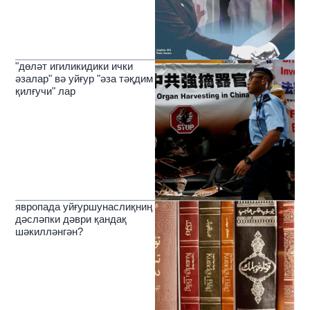
"дөләт игиликидики ички
әзалар" вә уйғур "әза тәқдим
қилғучи" лар
явропада уйғуршунаслиқниң
дәсләпки дәври қандақ
шәкилләнгән?