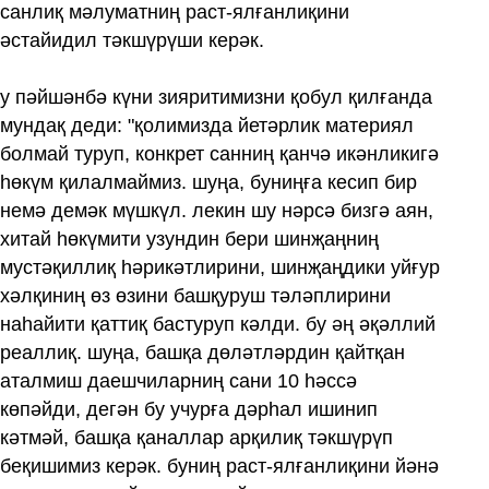
санлиқ мәлуматниң раст-ялғанлиқини
әстайидил тәкшүрүши керәк.
у пәйшәнбә күни зияритимизни қобул қилғанда
мундақ деди: "қолимизда йетәрлик материял
болмай туруп, конкрет санниң қанчә икәнликигә
һөкүм қилалмаймиз. шуңа, буниңға кесип бир
немә демәк мүшкүл. лекин шу нәрсә бизгә аян,
хитай һөкүмити узундин бери шинҗаңниң
мустәқиллиқ һәрикәтлирини, шинҗаңдики уйғур
хәлқиниң өз өзини башқуруш тәләплирини
наһайити қаттиқ бастуруп кәлди. бу әң әқәллий
реаллиқ. шуңа, башқа дөләтләрдин қайтқан
аталмиш даешчиларниң сани 10 һәссә
көпәйди, дегән бу учурға дәрһал ишинип
кәтмәй, башқа қаналлар арқилиқ тәкшүрүп
беқишимиз керәк. буниң раст-ялғанлиқини йәнә