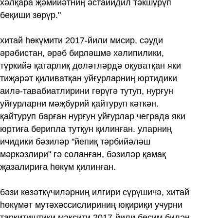
хәлқара җәмийәтниң әстайидил тәкшүрүп
беқиши зөрүр."
хитай һөкүмити 2017‏-йили мисир, сәуди
әрәбистан, әрәб бирләшмә хәлипилики,
түркийә қатарлиқ дөләтләрдә оқуватқан яки
тиҗарәт қиливатқан уйғурларниң юртидики
аилә-тавабиатлирини гөрүгә тутуп, нурғун
уйғурларни мәҗбурий қайтуруп кәткән.
қайтуруп барған нурғун уйғурлар чеграда яки
юртиға берипла тутқун қилинған. уларниң
ичидики бәзиләр "йепиқ тәрбийәләш
мәркәзлири" гә соланған, бәзиләр қамақ
җазалириға һөкүм қилинған.
бәзи көзәткүчиләрниң илгири сүрүшичә, хитай
һөкүмәт мутәхәссислириниң юқириқи учурни
тарқитиштики мәқсити 2017‏-йили бесим билән