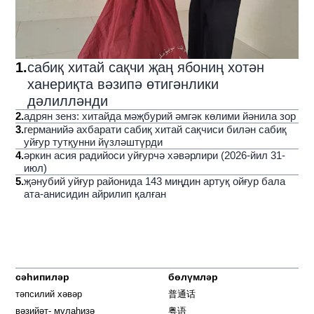
1
.
сабиқ хитай сақчи җаң ябониң хотән
ханериқта вәзипә өтигәнлики
дәлилләнди
2
.
адрян зенз: хитайда мәҗбурий әмгәк көлими йәнила зор
3
.
германийә ахбарати сабиқ хитай сақчиси билән сабиқ
уйғур тутқунни йүзләштүрди
4
.
әркин асия радийоси уйғурчә хәвәрлири (2026-йил 31-
июл)
5
.
җәнубий уйғур районида 143 миңдин артуқ ойғур бала
ата-анисидин айрилип қалған
сәһипиләр
бөлүмләр
тәпсилий хәвәр
普通话
вәзийәт- мулаһизә
粤语