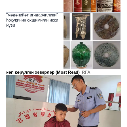
"мәдәнийәт игидарчилиқи"
һоқуқиниң охшимиған икки
йүзи
көп көрүлгән хәвәрләр (Most Read)
RFA