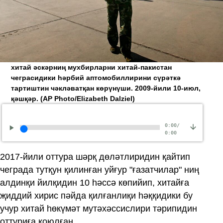
хитай әскәрниң мухбирларни хитай-пакистан
чеграсидики һәрбий аптомобиллирини сүрәткә
тартиштин чәкләватқан көрүнүши. 2009-йили 10-июл,
қәшқәр.
(AP Photo/Elizabeth Dalziel)
0:00
/
0:00
2017‏-йили оттура шәрқ дөләтлиридин қайтип
чеграда тутқун қилинған уйғур "ғазатчилар" ниң
алдинқи йилқидин 10 һәссә көпийип, хитайға
җиддий хирис пәйда қилғанлиқи һәққидики бу
учур хитай һөкүмәт мутәхәссислири тәрипидин
оттуриға қоюлған.