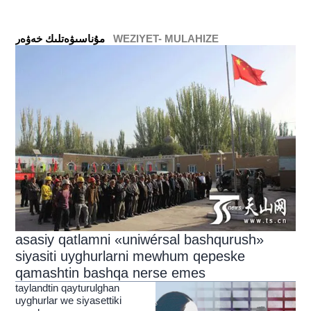
WEZIYET- MULAHIZE
ﻣﯘﻧﺎﺳﯩﯟﻩﺗﻠﯩﻚ ﺧﻪﯞﻩﺭ
asasiy qatlamni «uniwérsal bashqurush»
siyasiti uyghurlarni mewhum qepeske
qamashtin bashqa nerse emes
taylandtin qayturulghan
uyghurlar we siyasettiki