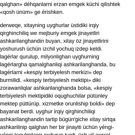
qalghan» déhqanlarni erzan emgek küchi qilishtek
«qosh ünüm» ge érishken.
derweqe, xitayning uyghurlar üstidiki irqiy
qirghinchiliq we mejburiy emgek jinayetliri
ashkarilanghandin buyan, xitay öz jinayetlirini
yoshurush üchün izchil yochuq izdep keldi.
lagérlar qurulup, milyonlighan uyghurning
lagérlargha qamalghanliqi ashkarilanghanda, bu
lagérlarni «kespiy terbiyelesh merkizi» dep
burmilidi. «kespiy terbiyelesh mektipi» diki
zorawanliqlar ashkarilanghanda bolsa, «kespiy
terbiyelesh mektipidiki oqughuchilar pütünley
mektep püttürüp, xizmetke orunliship boldi» dep
bayanat berdi. uyghur irqiy qirghinchiliqi
ashkarilanghandin tartip bügün'giche xitay sirtqa
ashkarilinip qalghan her bir jinayiti üchün yéngi-