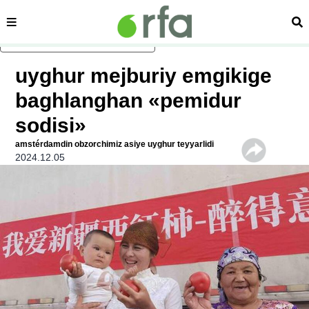
sehipe
izd
asasliq mezmungha atlang
uyghur mejburiy emgikige
baghlanghan «pemidur
sodisi»
amstérdamdin obzorchimiz asiye uyghur teyyarlidi
2024.12.05