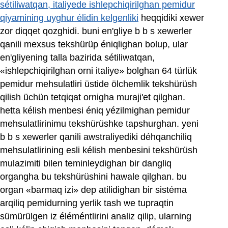
sétiliwatqan, italiyede ishlepchiqirilghan pemidur
qiyamining uyghur élidin kelgenliki
heqqidiki xewer
zor diqqet qozghidi. buni en'gliye b b s xewerler
qanili mexsus tekshürüp éniqlighan bolup, ular
en'gliyening talla bazirida sétiliwatqan,
«ishlepchiqirilghan orni italiye» bolghan 64 türlük
pemidur mehsulatliri üstide ölchemlik tekshürüsh
qilish üchün tetqiqat ornigha muraji'et qilghan.
hetta kélish menbesi éniq yézilmighan pemidur
mehsulatlirinimu tekshürüshke tapshurghan. yeni
b b s xewerler qanili awstraliyediki déhqanchiliq
mehsulatlirining esli kélish menbesini tekshürüsh
mulazimiti bilen teminleydighan bir dangliq
organgha bu tekshürüshini hawale qilghan. bu
organ «barmaq izi» dep atilidighan bir sistéma
arqiliq pemidurning yerlik tash we tupraqtin
sümürülgen iz éléméntlirini analiz qilip, ularning