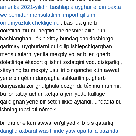
amérika 2021-yilidin bashlapla uyghur élidin paxta
we pemidur mehsulatlirini import qilishni
omumyüzlük chekligenidi
. bashqa gherb
döletliridimu bu heqtiki chekleshler alliburun
bashlanghan. lékin xitay bundaq chekleshlerge
qarimay, uyghurlarni qul qilip ishlepchiqarghan
mehsulatlarni yenila mexpiy yollar bilen gherb
döletlirige éksport qilishni toxtatqini yoq. qiziqarliqi,
xitayning bu mexpiy usulliri bir qanche kün awwal
yene bir qétim dunyagha ashkarilinip, gherb
dunyasida zor ghulghula qozghidi. téximu muhimi,
bu ish xitay üchün xelqara jemiyette külkige
qalidighan yene bir setchilikke aylandi. undaqta bu
ishning tepsilati néme?
bir qanche kün awwal en'gliyediki b b s qatarliq
dangliq axbarat wasitiliride yawropa talla bazirida