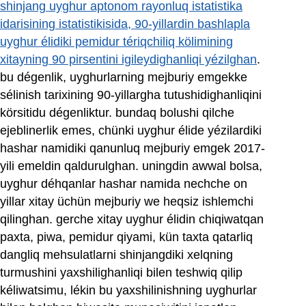
shinjang uyghur aptonom rayonluq istatistika
idarisining istatistikisida, 90-yillardin bashlapla
uyghur élidiki pemidur tériqchiliq kölimining
xitayning 90 pirsentini igileydighanliqi yézilghan
.
bu dégenlik, uyghurlarning mejburiy emgekke
sélinish tarixining 90-yillargha tutushidighanliqini
körsitidu dégenliktur. bundaq bolushi qilche
ejeblinerlik emes, chünki uyghur élide yézilardiki
hashar namidiki qanunluq mejburiy emgek 2017-
yili emeldin qaldurulghan. uningdin awwal bolsa,
uyghur déhqanlar hashar namida nechche on
yillar xitay üchün mejburiy we heqsiz ishlemchi
qilinghan. gerche xitay uyghur élidin chiqiwatqan
paxta, piwa, pemidur qiyami, kün taxta qatarliq
dangliq mehsulatlarni shinjangdiki xelqning
turmushini yaxshilighanliqi bilen teshwiq qilip
kéliwatsimu, lékin bu yaxshilinishning uyghurlar