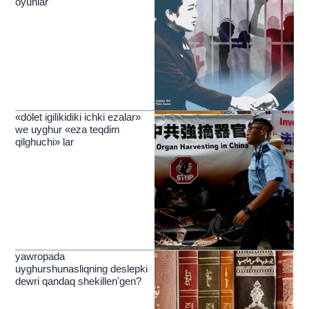
oyunlar
«dölet igilikidiki ichki ezalar»
we uyghur «eza teqdim
qilghuchi» lar
yawropada
uyghurshunasliqning deslepki
dewri qandaq shekillen'gen?