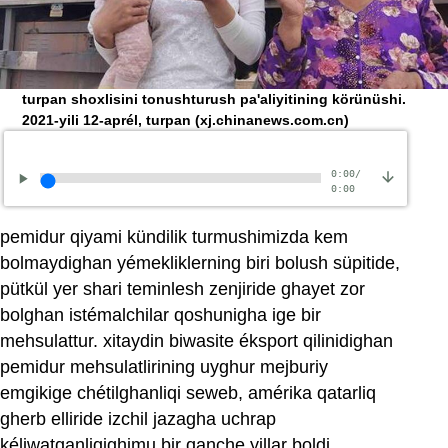
turpan shoxlisini tonushturush pa'aliyitining körünüshi.
2021-yili 12-aprél, turpan
(xj.chinanews.com.cn)
0:00
/
0:00
pemidur qiyami kündilik turmushimizda kem
bolmaydighan yémekliklerning biri bolush süpitide,
pütkül yer shari teminlesh zenjiride ghayet zor
bolghan istémalchilar qoshunigha ige bir
mehsulattur. xitaydin biwasite éksport qilinidighan
pemidur mehsulatlirining uyghur mejburiy
emgikige chétilghanliqi seweb, amérika qatarliq
gherb elliride izchil jazagha uchrap
kéliwatqanliqighimu bir qanche yillar boldi.