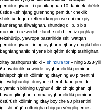
pemidur qiyamliri qachilanghan 10 danidek chélek
üstide «shinjang gü'ennong pemidur cheklik
shirkiti» dégen xetlerni körgen we uni mexpiy
kaméragha éliwalghan. shundaq qilip, b b s
muxbirliri razwédchiklarche roh bilen iz qoghlap
tekshürüp, yawropa bazarlirida sétiliwatqan
pemidur qiyamlirining uyghur mejburiy emgiki bilen
baghlanghanliqini yene bir qétim échip tashlighan.
xitay bashqurushidiki «
shinxu'a tori
» ning 2023-yili
6-noyabirdiki xewiride, uyghur élidiki pemidur
ishlepchiqirish kölimining xitayning 90 pirsentini
igileydighanliqi, dunyadiki her 4 dane pemidur
qiyamidin birining uyghur élidin chiqidighanliqi
bayan qilinghan. emma uyghur élidiki pemidur
östürüsh kölimining xitay boyiche 90 pirsentini
igilishi bügün otturigha chiqqan yéngiliq emes.