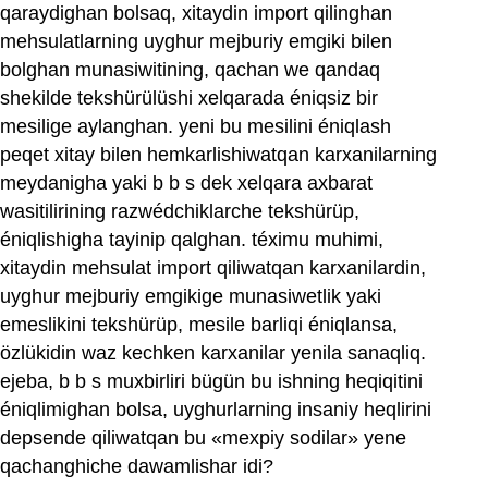
qaraydighan bolsaq, xitaydin import qilinghan
mehsulatlarning uyghur mejburiy emgiki bilen
bolghan munasiwitining, qachan we qandaq
shekilde tekshürülüshi xelqarada éniqsiz bir
mesilige aylanghan. yeni bu mesilini éniqlash
peqet xitay bilen hemkarlishiwatqan karxanilarning
meydanigha yaki b b s dek xelqara axbarat
wasitilirining razwédchiklarche tekshürüp,
éniqlishigha tayinip qalghan. téximu muhimi,
xitaydin mehsulat import qiliwatqan karxanilardin,
uyghur mejburiy emgikige munasiwetlik yaki
emeslikini tekshürüp, mesile barliqi éniqlansa,
özlükidin waz kechken karxanilar yenila sanaqliq.
ejeba, b b s muxbirliri bügün bu ishning heqiqitini
éniqlimighan bolsa, uyghurlarning insaniy heqlirini
depsende qiliwatqan bu «mexpiy sodilar» yene
qachanghiche dawamlishar idi?