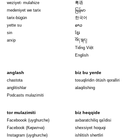
weziyet- mulahize
粤语
medeniyet we tarix
မြန်မာ
tarix-bügün
한국어
yette su
ລາວ
sin
ខ្មែរ
arxip
བོད་སྐད།
Tiếng Việt
English
anglash
biz bu yerde
Opens in 
chastota
tosuqliridin ötüsh qoralliri
anglitishlar
alaqilishing
Podcasts mulazimiti
tor mulazimiti
biz heqqide
Opens in new window
Faceboook (uyghurche)
axbaratchiliq qa'idisi
Opens in new window
Facebook (Кирилчә)
shexsiyet hoquqi
Opens in new window
Instagram (uyghurche)
ishlitish shertliri