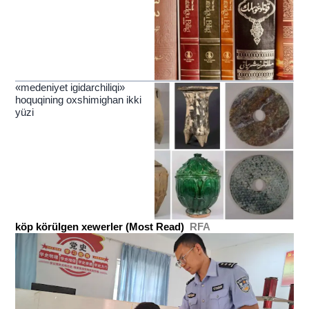
«medeniyet igidarchiliqi»
hoquqining oxshimighan ikki
yüzi
köp körülgen xewerler (Most Read)
RFA