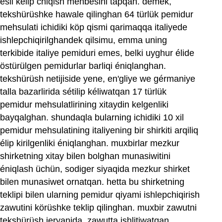
esli kélip chiqish menbesini tapqan. démek,
tekshürüshke hawale qilinghan 64 türlük pemidur
mehsulati ichidiki köp qismi qarimaqqa italiyede
ishlepchiqirilghandek qilsimu, emma uning
terkibide italiye pemiduri emes, belki uyghur élide
östürülgen pemidurlar barliqi éniqlanghan.
tekshürüsh netijiside yene, en'gliye we gérmaniye
talla bazarlirida sétilip kéliwatqan 17 türlük
pemidur mehsulatlirining xitaydin kelgenliki
bayqalghan. shundaqla bularning ichidiki 10 xil
pemidur mehsulatining italiyening bir shirkiti arqiliq
élip kirilgenliki éniqlanghan. muxbirlar mezkur
shirketning xitay bilen bolghan munasiwitini
éniqlash üchün, sodiger siyaqida mezkur shirket
bilen munasiwet ornatqan. hetta bu shirketning
teklipi bilen ularning pemidur qiyami ishlepchiqirish
zawutini körüshke teklip qilinghan. muxbir zawutni
tekshürüsh jeryanida, zawutta ishlitiwatqan