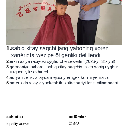
1
.
sabiq xitay saqchi jang yaboning xoten
xanériqta wezipe ötigenliki delillendi
2
.
erkin asiya radiyosi uyghurche xewerliri (2026-yil 31-iyul)
3
.
gérmaniye axbarati sabiq xitay saqchisi bilen sabiq uyghur
tutqunni yüzleshtürdi
4
.
adryan zénz: xitayda mejburiy emgek kölimi yenila zor
5
.
amérikida xitay ziyankeshliki xatire sariyi tesis qilinmaqchi
sehipiler
bölümler
tepsiliy xewer
普通话