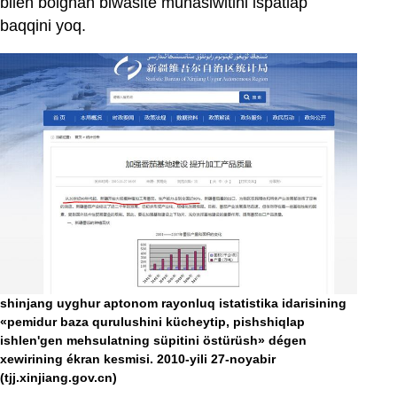
bilen bolghan biwasite munasiwitini ispatlap
baqqini yoq.
shinjang uyghur aptonom rayonluq istatistika idarisining
«pemidur baza qurulushini kücheytip, pishshiqlap
ishlen'gen mehsulatning süpitini östürüsh» dégen
xewirining ékran kesmisi. 2010-yili 27-noyabir
(tjj.xinjiang.gov.cn)