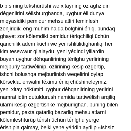
b b s ning tekshürüshi we xitayning öz aghzidin
dégenlirini sélishturghanda, uyghur éli dunya
miqyasidiki pemidur mehsulatliri teminlesh
zenjiridiki eng muhim halqa bolghini éniq. bundaq
ghayet zor kölemdiki pemidur tériqchiliqi üchün
qanchilik adem küchi we yer ishlitilidighanliqi her
kim tesewwur qilalaydu. yeni yéqinqi yillardin
buyan uyghur déhqanlirining térilghu yerlirining
mejburiy tartiwélinip, özlirining kesip özgertip,
ishchi bolushqa mejburlinish weqelirini oylap
körsekla, ehwalni téximu éniq chüshineleymiz.
yeni xitay hökümiti uyghur déhqanlirining yerlirini
namratliqtin qutuldurush namida tartiwélish arqiliq
ularni kesip özgertishke mejburlighan. buning bilen
pemidur, paxta qatarliq bazarliq mehsulatlarni
kölemleshtürüp térish üchün térilghu yerge
érishipla qalmay, belki yene yéridin ayrilip «ishsiz