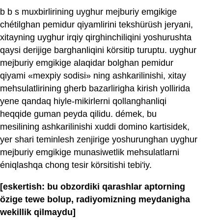
b b s muxbirlirining uyghur mejburiy emgikige
chétilghan pemidur qiyamlirini tekshürüsh jeryani,
xitayning uyghur irqiy qirghinchiliqini yoshurushta
qaysi derijige barghanliqini körsitip turuptu. uyghur
mejburiy emgikige alaqidar bolghan pemidur
qiyami «mexpiy sodisi» ning ashkarilinishi, xitay
mehsulatlirining gherb bazarlirigha kirish yollirida
yene qandaq hiyle-mikirlerni qollanghanliqi
heqqide guman peyda qilidu. démek, bu
mesilining ashkarilinishi xuddi domino kartisidek,
yer shari teminlesh zenjirige yoshurunghan uyghur
mejburiy emgikige munasiwetlik mehsulatlarni
éniqlashqa chong tesir körsitishi tebi'iy.
[eskertish: bu obzordiki qarashlar aptorning
özige tewe bolup, radiyomizning meydanigha
wekillik qilmaydu]