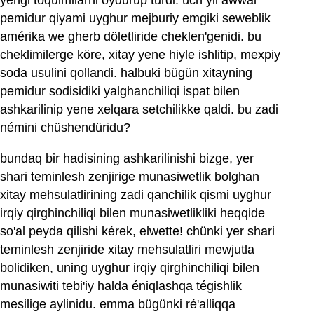
yéngi toqulmilarni oydurup turdi. üch yil awwal
pemidur qiyami uyghur mejburiy emgiki seweblik
amérika we gherb döletliride cheklen'genidi. bu
cheklimilerge köre, xitay yene hiyle ishlitip, mexpiy
soda usulini qollandi. halbuki bügün xitayning
pemidur sodisidiki yalghanchiliqi ispat bilen
ashkarilinip yene xelqara setchilikke qaldi. bu zadi
némini chüshendüridu?
bundaq bir hadisining ashkarilinishi bizge, yer
shari teminlesh zenjirige munasiwetlik bolghan
xitay mehsulatlirining zadi qanchilik qismi uyghur
irqiy qirghinchiliqi bilen munasiwetlikliki heqqide
so'al peyda qilishi kérek, elwette! chünki yer shari
teminlesh zenjiride xitay mehsulatliri mewjutla
bolidiken, uning uyghur irqiy qirghinchiliqi bilen
munasiwiti tebi'iy halda éniqlashqa tégishlik
mesilige aylinidu. emma bügünki ré'alliqqa