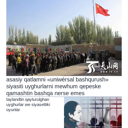
asasiy qatlamni «uniwérsal bashqurush»
siyasiti uyghurlarni mewhum qepeske
qamashtin bashqa nerse emes
taylandtin qayturulghan
uyghurlar we siyasettiki
oyunlar