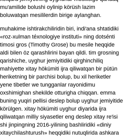
mu'amilide bolushi oylinip körüsh lazim
boluwatqan mesililerdin birige aylanghan.
muhakime ishtirakchiliridin biri, indi'ana shtatidiki
«roz-xulman téxnologiye instituti» ning dotsénti
timosi gros (Timothy Grose) bu mesile heqqide
aldi bilen öz qarashlirini bayan qildi. tim grosning
qarishiche, uyghur jemiyitidiki qirghinchiliq
mahiyette xitay hökümiti ijra qiliwatqan bir pütün
heriketning bir parchisi bolup, bu xil heriketler
yene tibetler we tungganlar rayonidimu
oxshimighan shekilde otturigha chiqqan. emma
buning yuqiri pellisi deslep bolup uyghur jemiyitide
körülgen. xitay hökümiti uyghur diyarida ijra
qiliwatqan milliy siyasetler eng deslep xitay re'isi
shi jinpingning 2016-yilining bashliridiki «diniy
xitaychilashturush» heqqidiki nutuqlirida ashkara