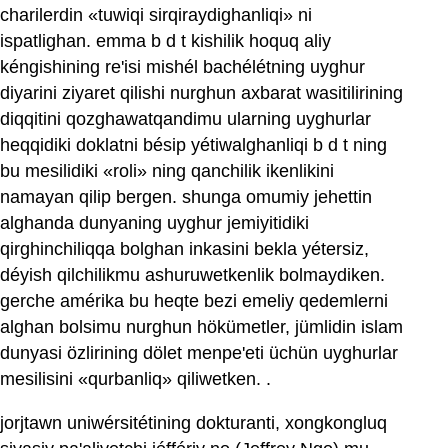
charilerdin «tuwiqi sirqiraydighanliqi» ni
ispatlighan. emma b d t kishilik hoquq aliy
kéngishining re'isi mishél bachélétning uyghur
diyarini ziyaret qilishi nurghun axbarat wasitilirining
diqqitini qozghawatqandimu ularning uyghurlar
heqqidiki doklatni bésip yétiwalghanliqi b d t ning
bu mesilidiki «roli» ning qanchilik ikenlikini
namayan qilip bergen. shunga omumiy jehettin
alghanda dunyaning uyghur jemiyitidiki
qirghinchiliqqa bolghan inkasini bekla yétersiz,
déyish qilchilikmu ashuruwetkenlik bolmaydiken.
gerche amérika bu heqte bezi emeliy qedemlerni
alghan bolsimu nurghun hökümetler, jümlidin islam
dunyasi özlirining dölet menpe'eti üchün uyghurlar
mesilisini «qurbanliq» qiliwetken. .
jorjtawn uniwérsitétining dokturanti, xongkongluq