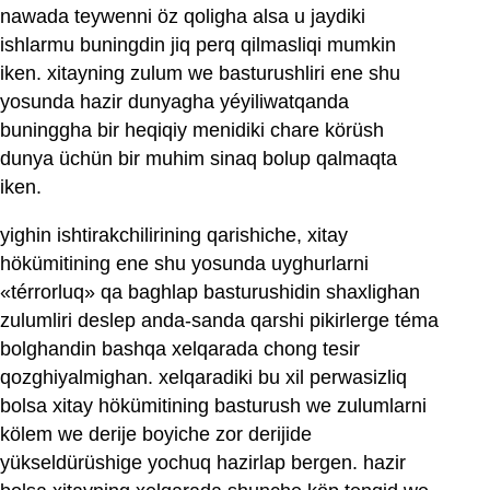
nawada teywenni öz qoligha alsa u jaydiki
ishlarmu buningdin jiq perq qilmasliqi mumkin
iken. xitayning zulum we basturushliri ene shu
yosunda hazir dunyagha yéyiliwatqanda
buninggha bir heqiqiy menidiki chare körüsh
dunya üchün bir muhim sinaq bolup qalmaqta
iken.
yighin ishtirakchilirining qarishiche, xitay
hökümitining ‍ene shu yosunda uyghurlarni
«térrorluq» qa baghlap basturushidin shaxlighan
zulumliri deslep anda-sanda qarshi pikirlerge téma
bolghandin bashqa xelqarada chong tesir
qozghiyalmighan. xelqaradiki bu xil perwasizliq
bolsa xitay hökümitining basturush we zulumlarni
kölem we derije boyiche zor derijide
yükseldürüshige yochuq hazirlap bergen. hazir