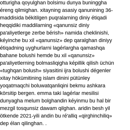
otturigha qoyulghan bolsimu dunya buninggha
éreng qilmighan. xitayning asasiy qanunining 36-
maddisida békitilgen puqralarning diniy étiqadi
heqqidiki maddilarning «qanunsiz diniy
pa'aliyetlerge zerbe bérish» namida cheklinishi,
kéyinche bu xil «qanunsiz» dep qaralghan diniyy
étiqadning uyghurlarni lagérlargha qamashqa
bahane bolushi hemde bu xil «qanunsiz»
pa'aliyetlerning bolmasliqigha képillik qilish üchün
«tughqan bolush» siyasitini ijra bolushi dégenler
xitay hökümitining islam dinini pütünley
yoqatmaqchi boluwatqanliqini bekmu ashkara
körsitip bergen. emma taki lagérlar mesilisi
dunyagha melum bolghandin kéyinmu bu hal bir
mezgil tosqunsiz dawam qilghan. aridin besh yil
ötkende 2021-yili andin bu ré'alliq «qirghinchiliq»
dep élan qilinghan. .