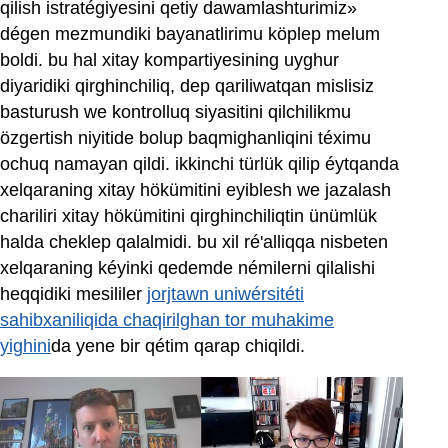
qilish istratégiyesini qetiy dawamlashturimiz»
dégen mezmundiki bayanatlirimu köplep melum
boldi. bu hal xitay kompartiyesining uyghur
diyaridiki qirghinchiliq, dep qariliwatqan mislisiz
basturush we kontrolluq siyasitini qilchilikmu
özgertish niyitide bolup baqmighanliqini téximu
ochuq namayan qildi. ikkinchi türlük qilip éytqanda
xelqaraning xitay hökümitini eyiblesh we jazalash
chariliri xitay hökümitini qirghinchiliqtin ünümlük
halda cheklep qalalmidi. bu xil ré'alliqqa nisbeten
xelqaraning kéyinki qedemde némilerni qilalishi
heqqidiki mesililer
jorjtawn uniwérsitéti
sahibxaniliqida chaqirilghan tor muhakime
yighini
da yene bir qétim qarap chiqildi.