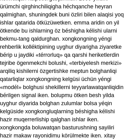
ürümchi qirghinchiliqigha héchqanche heyran
qalmighan, shuningdek buni özliri bilen alaqisi yoq
ishlar qatarida ötküzüwetken. emma aridin on yil
ötkende bu ishlarning öz béshigha kélishi ularni
bekmu-tang qaldurghan. xongkongning yéngi
rehberlik kolléktipining uyghur diyarigha ziyaretke
bérip u jaydiki «térrorluq» qa qarshi heriketlerdin
tejribe ögenmekchi bolushi, «terbiyelesh merkizi»
arqiliq kishilerni özgertishke meptun bolghanliqi
qatarliqlar xongkongning kelgüsi üchün yéngi
«modél» bolghusi shekillerni teyyarlawatqanliqidin
bérilgen signal iken. bolupmu ötken besh yilda
uyghur diyarida bolghan zulumlar bolsa yéqin
kelgüside xongkongluqlarning béshigha kélishi
hazir muqerrerliship qalghan ishlar iken.
xongkongda boluwatqan basturushning sayiliri
hazir makaw rayonidimu körülmekte iken. xitay