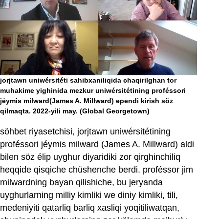
jorjtawn uniwérsitéti sahibxaniliqida chaqirilghan tor
muhakime yighinida mezkur uniwérsitétining proféssori
jéymis milward(James A. Millward) ependi kirish söz
qilmaqta. 2022-yili may.
(Global Georgetown)
söhbet riyasetchisi, jorjtawn uniwérsitétining
proféssori jéymis milward (James A. Millward) aldi
bilen söz élip uyghur diyaridiki zor qirghinchiliq
heqqide qisqiche chüshenche berdi. proféssor jim
milwardning bayan qilishiche, bu jeryanda
uyghurlarning milliy kimliki we diniy kimliki, tili,
medeniyiti qatarliq barliq xasliqi yoqitiliwatqan,