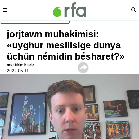
sehipe
izd
asasliq mezmungha atlang
jorjtawn muhakimisi:
«uyghur mesilisige dunya
üchün némidin bésharet?»
muxbirimiz eziz
2022.05.11