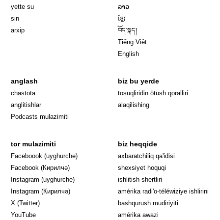
yette su
ລາວ
sin
ខ្មែរ
arxip
བོད་སྐད།
Tiếng Việt
English
anglash
biz bu yerde
Opens in 
chastota
tosuqliridin ötüsh qoralliri
anglitishlar
alaqilishing
Podcasts mulazimiti
tor mulazimiti
biz heqqide
Opens in new window
Faceboook (uyghurche)
axbaratchiliq qa'idisi
Opens in new window
Facebook (Кирилчә)
shexsiyet hoquqi
Opens in new window
Instagram (uyghurche)
ishlitish shertliri
Opens in new window
Instagram (Кирилчә)
amérika radi'o-téléwiziye ishlirini
Opens in new window
Opens in new
X (Twitter)
bashqurush mudiriyiti
Opens in new window
Opens in new window
YouTube
amérika awazi