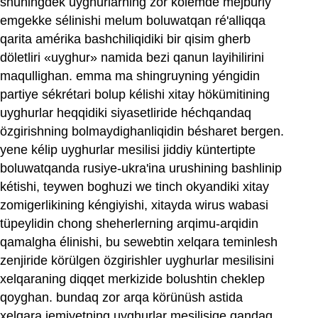
shuningdek uyghurlarning zor kölemde mejburiy
emgekke sélinishi melum boluwatqan ré'alliqqa
qarita amérika bashchiliqidiki bir qisim gherb
döletliri «uyghur» namida bezi qanun layihilirini
maqullighan. emma ma shingruyning yéngidin
partiye sékrétari bolup kélishi xitay hökümitining
uyghurlar heqqidiki siyasetliride héchqandaq
özgirishning bolmaydighanliqidin bésharet bergen.
yene kélip uyghurlar mesilisi jiddiy küntertipte
boluwatqanda rusiye-ukra'ina urushining bashlinip
kétishi, teywen boghuzi we tinch okyandiki xitay
zomigerlikining kéngiyishi, xitayda wirus wabasi
tüpeylidin chong sheherlerning arqimu-arqidin
qamalgha élinishi, bu sewebtin xelqara teminlesh
zenjiride körülgen özgirishler uyghurlar mesilisini
xelqaraning diqqet merkizide bolushtin cheklep
qoyghan. bundaq zor arqa körünüsh astida
xelqara jemiyetning uyghurlar mesilisige qandaq