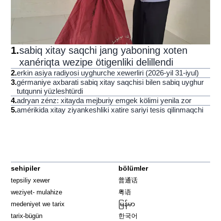
1
.
sabiq xitay saqchi jang yaboning xoten
xanériqta wezipe ötigenliki delillendi
2
.
erkin asiya radiyosi uyghurche xewerliri (2026-yil 31-iyul)
3
.
gérmaniye axbarati sabiq xitay saqchisi bilen sabiq uyghur
tutqunni yüzleshtürdi
4
.
adryan zénz: xitayda mejburiy emgek kölimi yenila zor
5
.
amérikida xitay ziyankeshliki xatire sariyi tesis qilinmaqchi
sehipiler
bölümler
tepsiliy xewer
普通话
weziyet- mulahize
粤语
medeniyet we tarix
မြန်မာ
tarix-bügün
한국어