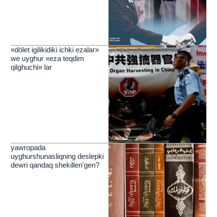
«dölet igilikidiki ichki ezalar»
we uyghur «eza teqdim
qilghuchi» lar
yawropada
uyghurshunasliqning deslepki
dewri qandaq shekillen'gen?