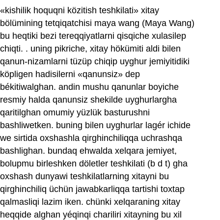
«kishilik hoquqni közitish teshkilati» xitay
bölümining tetqiqatchisi maya wang (Maya Wang)
bu heqtiki bezi tereqqiyatlarni qisqiche xulasilep
chiqti. . uning pikriche, xitay hökümiti aldi bilen
qanun-nizamlarni tüzüp chiqip uyghur jemiyitidiki
köpligen hadisilerni «qanunsiz» dep
békitiwalghan. andin mushu qanunlar boyiche
resmiy halda qanunsiz shekilde uyghurlargha
qaritilghan omumiy yüzlük basturushni
bashliwetken. buning bilen uyghurlar lagér ichide
we sirtida oxshashla qirghinchiliqqa uchrashqa
bashlighan. bundaq ehwalda xelqara jemiyet,
bolupmu birleshken döletler teshkilati (b d t) gha
‍oxshash dunyawi teshkilatlarning xitayni bu
qirghinchiliq üchün jawabkarliqqa tartishi toxtap
qalmasliqi lazim iken. chünki xelqaraning xitay
heqqide alghan yéqinqi chariliri xitayning bu xil