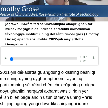
jorjtawn uniwérsitéti sahibxaniliqida chaqirilghan tor
muhakime yighinida indi'ana shtatidiki «roz-xulman
téxnologiye instituti» ning dotsénti timosi gros (Timothy
Grose) ependi sözlimekte. 2022-yili may.
(Global
Georgetown)
0:00
/
0:00
2021-yili dékabirda gu'angdung ölkisining bashliqi
ma shingruyning uyghur aptonom rayonluq
partkomning sékrétari chén chu'en'goning ornigha
qoyulghanliqi herqaysi axbarat wasitiliridin yer
élish bilen birge aridin uzun ötmeyla uning «re'is
shi jinpingning yéngi dewrdiki shinjangni idare