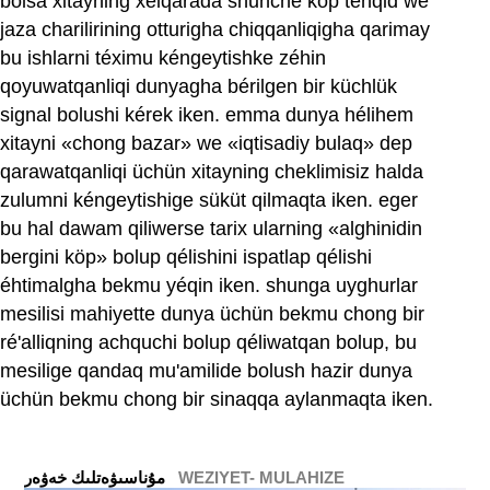
bolsa xitayning xelqarada shunche köp tenqid we
jaza charilirining otturigha chiqqanliqigha qarimay
bu ishlarni téximu kéngeytishke zéhin
qoyuwatqanliqi dunyagha bérilgen bir küchlük
signal bolushi kérek iken. emma dunya hélihem
xitayni «chong bazar» we «iqtisadiy bulaq» dep
qarawatqanliqi üchün xitayning cheklimisiz halda
zulumni kéngeytishige süküt qilmaqta iken. eger
bu hal dawam qiliwerse tarix ularning «alghinidin
bergini köp» bolup qélishini ispatlap qélishi
éhtimalgha bekmu yéqin iken. shunga uyghurlar
mesilisi mahiyette dunya üchün bekmu chong bir
ré'alliqning achquchi bolup qéliwatqan bolup, bu
mesilige qandaq mu'amilide bolush hazir dunya
üchün bekmu chong bir sinaqqa aylanmaqta iken.
WEZIYET- MULAHIZE
ﻣﯘﻧﺎﺳﯩﯟﻩﺗﻠﯩﻚ ﺧﻪﯞﻩﺭ