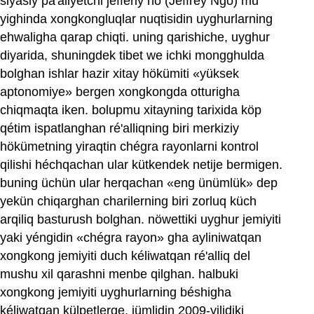
siyasiy pa'aliyetchi jéffériy no (Jeffrey Ngo) mu
yighinda xongkongluqlar nuqtisidin uyghurlarning
ehwaligha qarap chiqti. uning qarishiche, uyghur
diyarida, shuningdek tibet we ichki mongghulda
bolghan ishlar hazir xitay hökümiti «yüksek
aptonomiye» bergen xongkongda otturigha
chiqmaqta iken. bolupmu xitayning tarixida köp
qétim ispatlanghan ré'alliqning biri merkiziy
hökümetning yiraqtin chégra rayonlarni kontrol
qilishi héchqachan ular kütkendek netije bermigen.
buning üchün ular herqachan «eng ünümlük» dep
yekün chiqarghan charilerning biri zorluq küch
arqiliq basturush bolghan. nöwettiki uyghur jemiyiti
yaki yéngidin «chégra rayon» gha ayliniwatqan
xongkong jemiyiti duch kéliwatqan ré'alliq del
mushu xil qarashni menbe qilghan. halbuki
xongkong jemiyiti uyghurlarning béshigha
kéliwatqan külpetlerge, jümlidin 2009-yilidiki