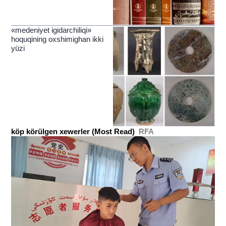
«medeniyet igidarchiliqi»
hoquqining oxshimighan ikki
yüzi
köp körülgen xewerler (Most Read)
RFA