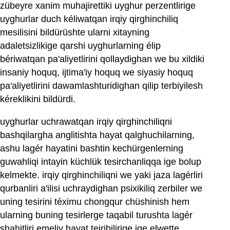
zübeyre xanim muhajirettiki uyghur perzentlirige
uyghurlar duch kéliwatqan irqiy qirghinchiliq
mesilisini bildürüshte ularni xitayning
adaletsizlikige qarshi uyghurlarning élip
bériwatqan pa'aliyetlirini qollaydighan we bu xildiki
insaniy hoquq, ijtima'iy hoquq we siyasiy hoquq
pa'aliyetlirini dawamlashturidighan qilip terbiyilesh
kéreklikini bildürdi.
uyghurlar uchrawatqan irqiy qirghinchiliqni
bashqilargha anglitishta hayat qalghuchilarning,
ashu lagér hayatini bashtin kechürgenlerning
guwahliqi intayin küchlük tesirchanliqqa ige bolup
kelmekte. irqiy qirghinchiliqni we yaki jaza lagérliri
qurbanliri a'ilisi uchraydighan psixikiliq zerbiler we
uning tesirini téximu chongqur chüshinish hem
ularning buning tesirlerge taqabil turushta lagér
shahitliri emeliy hayat tejribilirige ige elwette.