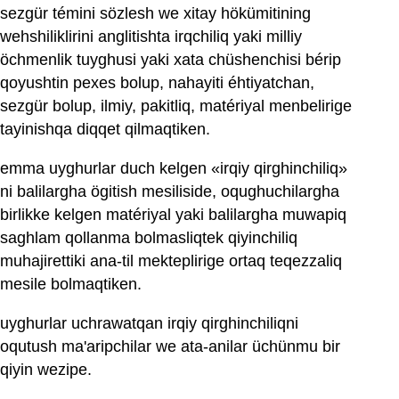
sezgür témini sözlesh we xitay hökümitining
wehshiliklirini anglitishta irqchiliq yaki milliy
öchmenlik tuyghusi yaki xata chüshenchisi bérip
qoyushtin pexes bolup, nahayiti éhtiyatchan,
sezgür bolup, ilmiy, pakitliq, matériyal menbelirige
tayinishqa diqqet qilmaqtiken.
emma uyghurlar duch kelgen «irqiy qirghinchiliq»
ni balilargha ögitish mesiliside, oqughuchilargha
birlikke kelgen matériyal yaki balilargha muwapiq
saghlam qollanma bolmasliqtek qiyinchiliq
muhajirettiki ana-til mekteplirige ortaq teqezzaliq
mesile bolmaqtiken.
uyghurlar uchrawatqan irqiy qirghinchiliqni
oqutush ma'aripchilar we ata-anilar üchünmu bir
qiyin wezipe.