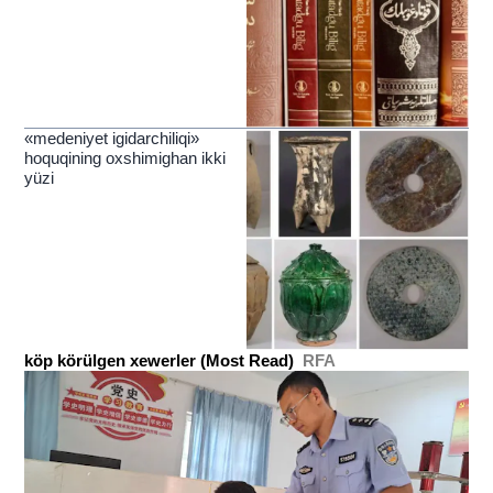
«medeniyet igidarchiliqi»
hoquqining oxshimighan ikki
yüzi
köp körülgen xewerler (Most Read)
RFA