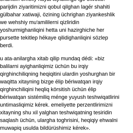
parijdin ziyaritimizni qobul qilghan lagér shahiti
gülbahar xatiwaji, özining üchrighan ziyankeshlik
we wehshiy mu'amililerni qizliridin
yoshurmighanliqini hetta uni hazirghiche her
pursette tekitlep hékaye qilidighanliqini sözlep
berdi.
u ata-anilargha xitab qilip mundaq dédi: «biz
balilarni ayighanliqimiz üchün bu irqiy
qirghinchiliqning heqiqitini ulardin yoshurghan bir
waqitta xitayning bizge élip bériwatqan irqiy
qirghinchiliqini heqliq körsitish üchün élip
bériwatqan sistémiliq ménge yuyush teshwiqatlirini
untimasliqimiz kérek. emeliyette perzentlirimizni
xitayning shu xil yalghan teshwiqatning tesiridin
saqlash üchün, ulargha toghrisini, heqiqiy ehwalni
muwapiq usulda bildürüshimiz kérek».