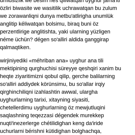
ümidsizlik we bésim hés qiliwatqan uyghur jama'iti
özliri biwasite we wasitilik uchrawatqan bu zulum
we zorawanliqni dunya metbu'atlirigha unumlük
anglitip kéliwatqan bolsimu, biraq buni öz
perzentlirige anglitishta, yaki ularning yüzligen
néme üchün? dégen so'alliri aldida ganggirap
qalmaqtiken.
wirjiniyediki «méhriban ana» uyghur ana tili
mektipining qurghuchisi süreyye qeshqiri xanim bu
heqte ziyaritimizni qobul qilip, gerche balilarning
so'alliri addiydek körünsimu, bu so'allar irqiy
qirghinchiliqni izahlashtin awwal, ulargha
uyghurlarning tarixi, xitayning siyasiti,
chetellerdimu uyghurlarning öz mewjutluqini
saqlashning teqezzasi dégendek murekkep
nuqti'inezerlerge chétilidighan keng da'iride
uchurlarni bérishni kütidighan bolghachqa,