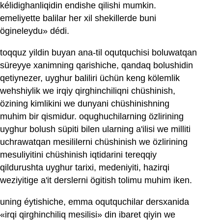
kélidighanliqidin endishe qilishi mumkin.
emeliyette balilar her xil shekillerde buni
ögineleydu» dédi.
toqquz yildin buyan ana-til oqutquchisi boluwatqan
süreyye xanimning qarishiche, qandaq bolushidin
qetiynezer, uyghur baliliri üchün keng kölemlik
wehshiylik we irqiy qirghinchiliqni chüshinish,
özining kimlikini we dunyani chüshinishning
muhim bir qismidur. oqughuchilarning özlirining
uyghur bolush süpiti bilen ularning a'ilisi we milliti
uchrawatqan mesililerni chüshinish we özlirining
mesuliyitini chüshinish iqtidarini tereqqiy
qildurushta uyghur tarixi, medeniyiti, hazirqi
weziyitige a'it derslerni ögitish tolimu muhim iken.
uning éytishiche, emma oqutquchilar dersxanida
«irqi qirghinchiliq mesilisi» din ibaret qiyin we