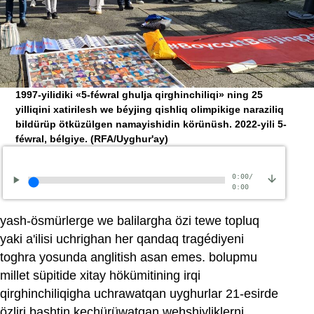
1997-yilidiki «5-féwral ghulja qirghinchiliqi» ning 25
yilliqini xatirilesh we béyjing qishliq olimpikige naraziliq
bildürüp ötküzülgen namayishidin körünüsh. 2022-yili 5-
féwral, bélgiye.
(RFA/Uyghur'ay)
0:00
/
0:00
yash-ösmürlerge we balilargha özi tewe topluq
yaki a'ilisi uchrighan her qandaq tragédiyeni
toghra yosunda anglitish asan emes. bolupmu
millet süpitide xitay hökümitining irqi
qirghinchiliqigha uchrawatqan uyghurlar 21-esirde
özliri bashtin kechürüwatqan wehshiyliklerni