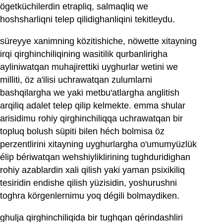
ögetküchilerdin etrapliq, salmaqliq we
hoshsharliqni telep qilidighanliqini tekitleydu.
süreyye xanimning közitishiche, nöwette xitayning
irqi qirghinchiliqining wasitilik qurbanlirigha
ayliniwatqan muhajirettiki uyghurlar wetini we
milliti, öz a'ilisi uchrawatqan zulumlarni
bashqilargha we yaki metbu'atlargha anglitish
arqiliq adalet telep qilip kelmekte. emma shular
arisidimu rohiy qirghinchiliqqa uchrawatqan bir
topluq bolush süpiti bilen héch bolmisa öz
perzentlirini xitayning uyghurlargha o'umumyüzlük
élip bériwatqan wehshiyliklirining tughduridighan
rohiy azablardin xali qilish yaki yaman psixikiliq
tesiridin endishe qilish yüzisidin, yoshurushni
toghra körgenlernimu yoq dégili bolmaydiken.
ghulja qirghinchiliqida bir tughqan qérindashliri