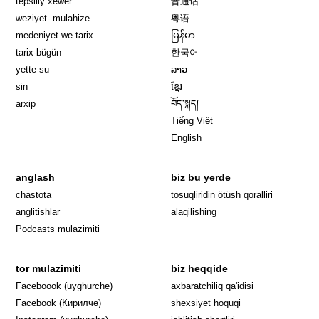
tepsiliy xewer
普通话
weziyet- mulahize
粤语
medeniyet we tarix
မြန်မာ
tarix-bügün
한국어
yette su
ລາວ
sin
ខ្មែរ
arxip
བོད་སྐད།
Tiếng Việt
English
anglash
biz bu yerde
Opens in 
chastota
tosuqliridin ötüsh qoralliri
anglitishlar
alaqilishing
Podcasts mulazimiti
tor mulazimiti
biz heqqide
Opens in new window
Faceboook (uyghurche)
axbaratchiliq qa'idisi
Opens in new window
Facebook (Кирилчә)
shexsiyet hoquqi
Opens in new window