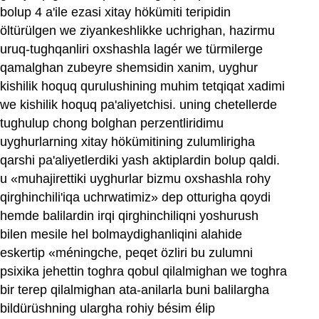
bolup 4 a'ile ezasi xitay hökümiti teripidin
öltürülgen we ziyankeshlikke uchrighan, hazirmu
uruq-tughqanliri oxshashla lagér we türmilerge
qamalghan zubeyre shemsidin xanim, uyghur
kishilik hoquq qurulushining muhim tetqiqat xadimi
we kishilik hoquq pa'aliyetchisi. uning chetellerde
tughulup chong bolghan perzentliridimu
uyghurlarning xitay hökümitining zulumlirigha
qarshi pa'aliyetlerdiki yash aktiplardin bolup qaldi.
u «muhajirettiki uyghurlar bizmu oxshashla rohy
qirghinchili'iqa uchrwatimiz» dep otturigha qoydi
hemde balilardin irqi qirghinchiliqni yoshurush
bilen mesile hel bolmaydighanliqini alahide
eskertip «méningche, peqet özliri bu zulumni
psixika jehettin toghra qobul qilalmighan we toghra
bir terep qilalmighan ata-anilarla buni balilargha
bildürüshning ulargha rohiy bésim élip