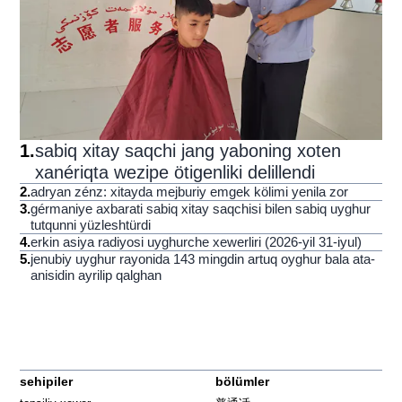
1
.
sabiq xitay saqchi jang yaboning xoten
xanériqta wezipe ötigenliki delillendi
2
.
adryan zénz: xitayda mejburiy emgek kölimi yenila zor
3
.
gérmaniye axbarati sabiq xitay saqchisi bilen sabiq uyghur
tutqunni yüzleshtürdi
4
.
erkin asiya radiyosi uyghurche xewerliri (2026-yil 31-iyul)
5
.
jenubiy uyghur rayonida 143 mingdin artuq oyghur bala ata-
anisidin ayrilip qalghan
sehipiler
bölümler