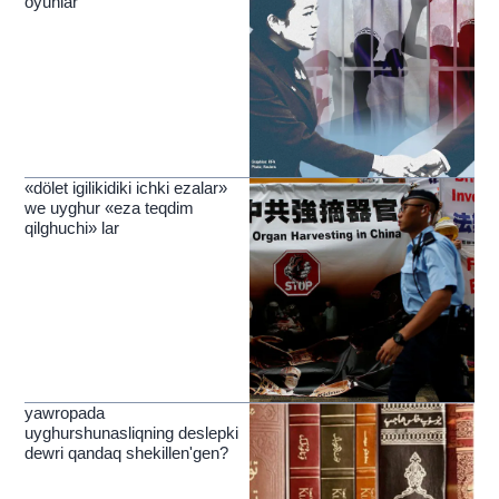
oyunlar
«dölet igilikidiki ichki ezalar»
we uyghur «eza teqdim
qilghuchi» lar
yawropada
uyghurshunasliqning deslepki
dewri qandaq shekillen'gen?