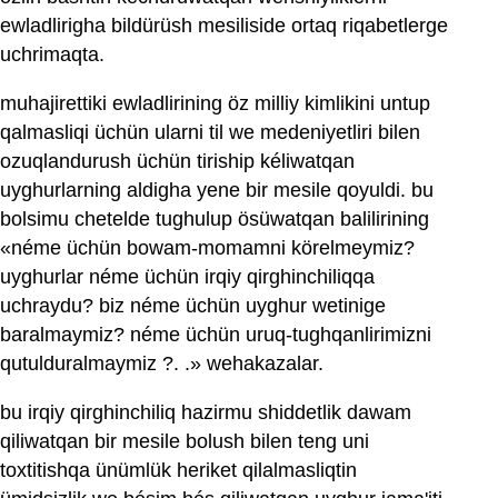
ewladlirigha bildürüsh mesiliside ortaq riqabetlerge
uchrimaqta.
muhajirettiki ewladlirining öz milliy kimlikini untup
qalmasliqi üchün ularni til we medeniyetliri bilen
ozuqlandurush üchün tiriship kéliwatqan
uyghurlarning aldigha yene bir mesile qoyuldi. bu
bolsimu chetelde tughulup ösüwatqan balilirining
«néme üchün bowam-momamni körelmeymiz?
uyghurlar néme üchün irqiy qirghinchiliqqa
uchraydu? biz néme üchün uyghur wetinige
baralmaymiz? néme üchün uruq-tughqanlirimizni
qutulduralmaymiz ?. .» wehakazalar.
bu irqiy qirghinchiliq hazirmu shiddetlik dawam
qiliwatqan bir mesile bolush bilen teng uni
toxtitishqa ünümlük heriket qilalmasliqtin