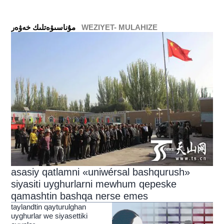
WEZIYET- MULAHIZE
ﻣﯘﻧﺎﺳﯩﯟﻩﺗﻠﯩﻚ ﺧﻪﯞﻩﺭ
asasiy qatlamni «uniwérsal bashqurush»
siyasiti uyghurlarni mewhum qepeske
qamashtin bashqa nerse emes
taylandtin qayturulghan
uyghurlar we siyasettiki