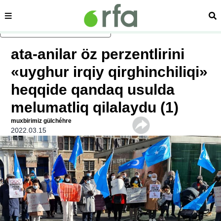
sehipe
izd
asasliq mezmungha atlang
ata-anilar öz perzentlirini
«uyghur irqiy qirghinchiliqi»
heqqide qandaq usulda
melumatliq qilalaydu (1)
muxbirimiz gülchéhre
2022.03.15