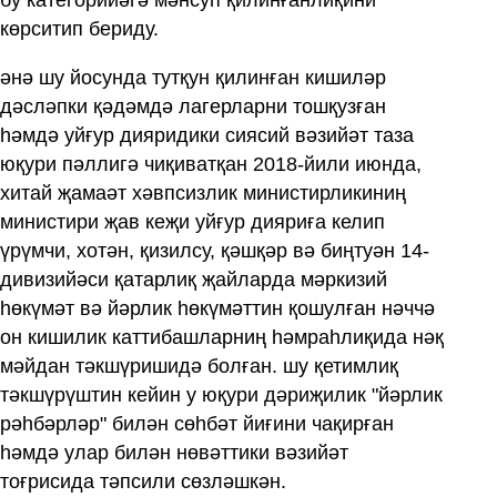
көрситип бериду.
әнә шу йосунда тутқун қилинған кишиләр
дәсләпки қәдәмдә лагерларни тошқузған
һәмдә уйғур дияридики сиясий вәзийәт таза
юқури пәллигә чиқиватқан 2018-йили июнда,
хитай җамаәт хәвпсизлик министирликиниң
министири җав кеҗи уйғур дияриға келип
үрүмчи, хотән, қизилсу, қәшқәр вә биңтуән 14-
дивизийәси қатарлиқ җайларда мәркизий
һөкүмәт вә йәрлик һөкүмәттин қошулған нәччә
он кишилик каттибашларниң һәмраһлиқида нәқ
мәйдан тәкшүришидә болған. шу қетимлиқ
тәкшүрүштин кейин у юқури дәриҗилик "йәрлик
рәһбәрләр" билән сөһбәт йиғини чақирған
һәмдә улар билән нөвәттики вәзийәт
тоғрисида тәпсили сөзләшкән.