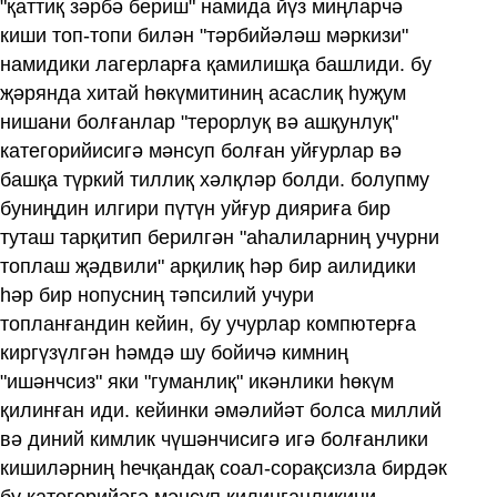
"қаттиқ зәрбә бериш" намида йүз миңларчә
киши топ-топи билән "тәрбийәләш мәркизи"
намидики лагерларға қамилишқа башлиди. бу
җәрянда хитай һөкүмитиниң асаслиқ һуҗум
нишани болғанлар "терорлуқ вә ашқунлуқ"
категорийисигә мәнсуп болған уйғурлар вә
башқа түркий тиллиқ хәлқләр болди. болупму
буниңдин илгири пүтүн уйғур дияриға бир
туташ тарқитип берилгән "аһалиларниң учурни
топлаш җәдвили" арқилиқ һәр бир аилидики
һәр бир нопусниң тәпсилий учури
топланғандин кейин, бу учурлар компютерға
киргүзүлгән һәмдә шу бойичә кимниң
"ишәнчсиз" яки "гуманлиқ" икәнлики һөкүм
қилинған иди. кейинки әмәлийәт болса миллий
вә диний кимлик чүшәнчисигә игә болғанлики
кишиләрниң һечқандақ соал-сорақсизла бирдәк
бу категорийәгә мәнсуп қилинғанлиқини