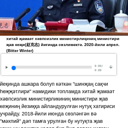
хитай җамаәт хәвпсизлик министирлиқиниң министири
җав кеҗи(赵克志) йиғинда сөзлимәктә. 2020-йили апрел.
(Bitter Winter)
0:00
/
0:00
йеқинда ашкара болуп кәткән "шинҗаң сақчи
һөҗҗәтлири" намидики топламда хитай җамаәт
хәвпсизлик министирликиниң министири җав
кеҗиниң йезиққа айландурулған нутуқ хатириси
учрайду. 2018-йили июнда сөзләнгән вә
"мәхпий" дәп тамға урулған бу нутуқта җав