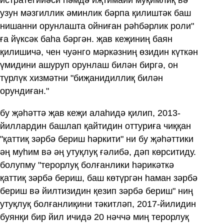
узун мәзгиллик әминлик бәрпа қилиштәк баш
нишанни орунлашта ойниған рәһбәрлик роли"
ға йүксәк баһа бәргән. җав кеҗиниң баян
қилишичә, чен чуәнго мәркәзниң өзидин күткән
үмидини ашуруп орунлаш билән биргә, он
түрлүк хизмәтни "биҗанидиллиқ билән
орундиған."
бу җәһәттә җав кеҗи алаһидә қилип, 2013-
йиллардин башлап қайтидин оттуриға чиққан
"қаттиқ зәрбә бериш һәркити" ни бу җәһәттики
әң муһим вә әң утуқлуқ ғәлибә, дәп көрситиду.
болупму "терорлуқ болғанлики һәрикәткә
қаттиқ зәрбә бериш, баш көтүргән һаман зәрбә
бериш вә йилтизидин қезип зәрбә бериш" ниң
утуқлуқ болғанлиқини тәкитләп, 2017-йилидин
буянқи бир йил ичидә 20 нәччә миң терорлуқ