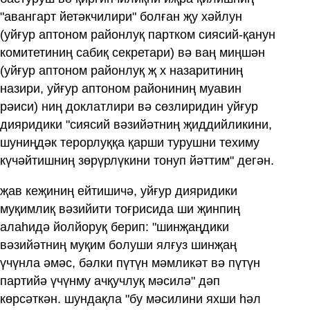
"авангарт йетәкчилири" болған җу хәйлун
(уйғур аптоном районлуқ партком сиясий-қанун
комитетиниң сабиқ секретари) вә ваң миңшән
(уйғур аптоном районлуқ җ х назаритиниң
назири, уйғур аптоном райониниң муавин
рәиси) ниң доклатлири вә сөзлиридин уйғур
дияридики "сиясий вәзийәтниң җиддийликини,
шуниңдәк терорлуққа қарши турушни техиму
күчәйтишниң зөрүрлүкини тонуп йәттим" дегән.
җав кеҗиниң ейтишичә, уйғур дияридики
муқимлиқ вәзийити тоғрисида ши җинпиң
алаһидә йолйоруқ берип: "шинҗаңдики
вәзийәтниң муқим болуши ялғуз шинҗаң
үчүнла әмәс, бәлки пүтүн мәмликәт вә пүтүн
партийә үчүнму ачқучлуқ мәсилә" дәп
көрсәткән. шундақла "бу мәсилини яхши һәл