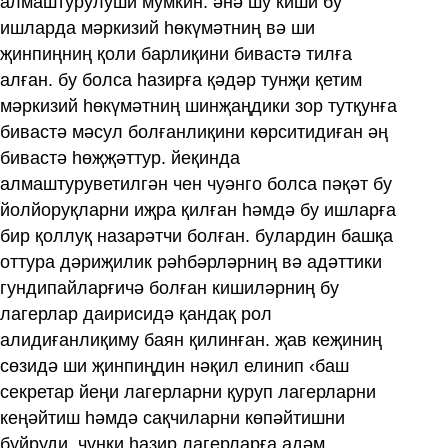
алмаштурулуши мумкин. әнә шу киши бу
ишларда мәркизий һөкүмәтниң вә ши
җинпиңниң қоли барлиқини бивастә тилға
алған. бу болса һазирға қәдәр тунҗи қетим
мәркизий һөкүмәтниң шинҗаңдики зор тутқунға
бивастә мәсул болғанлиқини көрситидиған әң
бивастә һөҗҗәттур. йеқинда
алмаштуруветилгән чен чуәнго болса пәқәт бу
йолйоруқларни иҗра қилған һәмдә бу ишларға
бир қоллуқ назарәтчи болған. булардин башқа
оттура дәриҗилик рәһбәрләрниң вә адәттики
гундипайларғичә болған кишиләрниң бу
лагерлар даирисидә қандақ рол
алидиғанлиқиму баян қилинған. җав кеҗиниң
сөзидә ши җинпиңдин нәқил елинип ‹баш
секретар йеңи лагерларни қуруп лагерларни
кеңәйтиш һәмдә сақчиларни көпәйтишни
буйруди. чүнки һазир лагерларға адәм