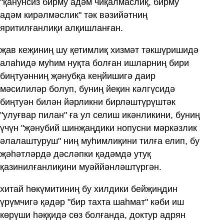
"қанунсиз бирму адәм чиқалмаслиқ, бирму
адәм кирәлмәслик" тәк вәзийәтниң
яритилғанлиқи алқишланған.
җав кеҗиниң шу қетимлиқ хизмәт тәкшүришидә
алаһидә муһим нуқта болған ишларниң бири
биңтуәнниң җәнубқа кеңйишигә даир
мәсилиләр болуп, буниң йеқин кәлгүсидә
биңтуән билән йәрликни бирләштүрүштәк
"улуғвар пилан" ға ул селиш икәнликини, буниң
үчүн "җәнубий шинҗаңдики нопусни мәркәзлик
әлалаштуруш" ниң муһимлиқини тилға елип, бу
җәһәтләрдә дәсләпки қәдәмдә утуқ
қазинилғанлиқини муәййәнләштүргән.
хитай һөкүмитиниң бу хилдики бейҗиңдин
үрүмчигә қәдәр "бир тахта шаһмат" кәби иш
көрүши һәққидә сөз болғанда, доктур адрян