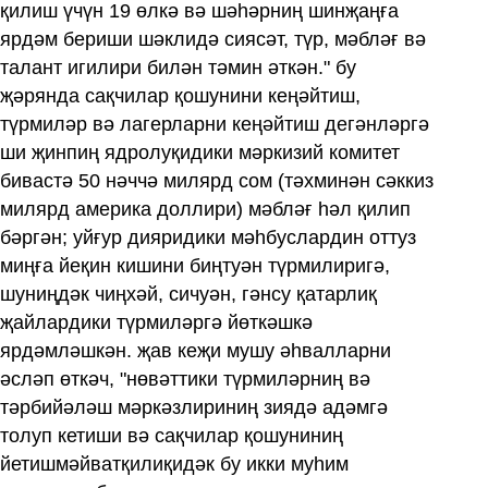
қилиш үчүн 19 өлкә вә шәһәрниң шинҗаңға
ярдәм бериши шәклидә сиясәт, түр, мәбләғ вә
талант игилири билән тәмин әткән." бу
җәрянда сақчилар қошунини кеңәйтиш,
түрмиләр вә лагерларни кеңәйтиш дегәнләргә
ши җинпиң ядролуқидики мәркизий комитет
бивастә 50 нәччә милярд сом (тәхминән сәккиз
милярд америка доллири) мәбләғ һәл қилип
бәргән; уйғур дияридики мәһбуслардин оттуз
миңға йеқин кишини биңтуән түрмилиригә,
шуниңдәк чиңхәй, сичуән, гәнсу қатарлиқ
җайлардики түрмиләргә йөткәшкә
ярдәмләшкән. җав кеҗи мушу әһвалларни
әсләп өткәч, "нөвәттики түрмиләрниң вә
тәрбийәләш мәркәзлириниң зиядә адәмгә
толуп кетиши вә сақчилар қошуниниң
йетишмәйватқилиқидәк бу икки муһим