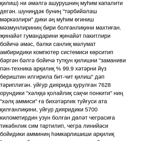
қилиш) ни әмәлгә ашурушниң муһим капалити
дегән. шуниңдәк буниң "тәрбийәләш
мәркәзлири" дики әң муһим өгиниш
мәзмунлириниң бири болғанлиқини махтиған.
җинайәт гумандарини җинайәт пакитлири
бойичә әмәс, бәлки санлиқ мәлумат
амбиридики компютер системиси көрситип
бәргән бәлгә бойичә тутқун қилишни "заманиви
пән-техника арқилиқ % 99.9 хәтәрни йүз
бериштин илгирила бит-чит қилиш" дәп
тәриплигән. уйғур диярида қурулған 7628
орундики "хәлққә қолайлиқ сақчи понкити" ниң
"хәлқ аммиси" ға бихәтәрлик туйғуси ата
қилғанлиқини, уйғур дияридики 5700
километирдин узун болған дөләт чеграсиға
тикәбнлик сим тартилип, чегра линийәси
бойидики амминиң һәмкарлишиши арқилиқ