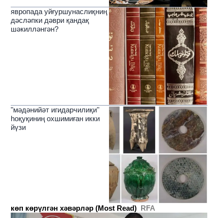
явропада уйғуршунаслиқниң
дәсләпки дәври қандақ
шәкилләнгән?
"мәдәнийәт игидарчилиқи"
һоқуқиниң охшимиған икки
йүзи
көп көрүлгән хәвәрләр (Most Read)
RFA