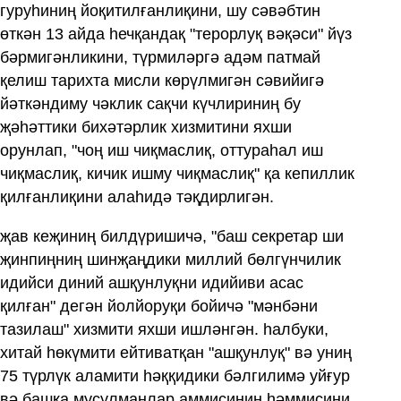
гуруһиниң йоқитилғанлиқини, шу сәвәбтин
өткән 13 айда һечқандақ "терорлуқ вәқәси" йүз
бәрмигәнликини, түрмиләргә адәм патмай
қелиш тарихта мисли көрүлмигән сәвийигә
йәткәндиму чәклик сақчи күчлириниң бу
җәһәттики бихәтәрлик хизмитини яхши
орунлап, "чоң иш чиқмаслиқ, оттураһал иш
чиқмаслиқ, кичик ишму чиқмаслиқ" қа кепиллик
қилғанлиқини алаһидә тәқдирлигән.
җав кеҗиниң билдүришичә, "баш секретар ши
җинпиңниң шинҗаңдики миллий бөлгүнчилик
идийси диний ашқунлуқни идийиви асас
қилған" дегән йолйоруқи бойичә "мәнбәни
тазилаш" хизмити яхши ишләнгән. һалбуки,
хитай һөкүмити ейтиватқан "ашқунлуқ" вә униң
75 түрлүк аламити һәққидики бәлгилимә уйғур
вә башқа мусулманлар аммисиниң һәммисини