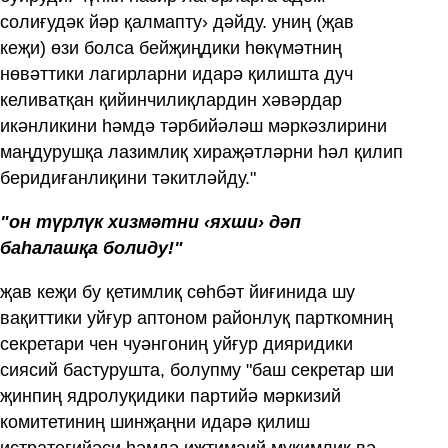
солиғудәк йәр қалмапту› дәйду. униң (җав
кеҗи) өзи болса бейҗиңдики һөкүмәтниң
нөвәттики лагирларни идарә қилишта дуч
келиватқан қийинчилиқлардин хәвәрдар
икәнликини һәмдә тәрбийәләш мәркәзлирини
маңдурушқа лазимлиқ хираҗәтләрни һәл қилип
беридиғанлиқини тәкитләйду."
"он түрлүк хизмәтни ‹яхши› дәп
баһалашқа болиду!"
җав кеҗи бу қетимлиқ сөһбәт йиғинида шу
вақиттики уйғур аптоном районлуқ парткомниң
секретари чен чуәнгониң уйғур дияридики
сиясий бастурушта, болупму "баш секретар ши
җинпиң ядролуқидики партийә мәркизий
комитетиниң шинҗаңни идарә қилиш
истратегийәси һәмдә иҗтимаий муқимлиқ вә