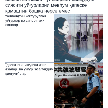
сиясити уйғурларни мәвһум қәпәскә
қамаштин башқа нәрсә әмәс
тайландтин қайтурулған
уйғурлар вә сиясәттики
оюнлар
"дөләт игиликидики ички
әзалар" вә уйғур "әза тәқдим
қилғучи" лар