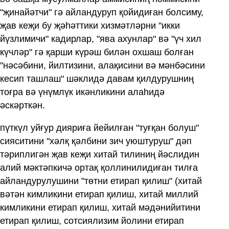
"җинайәтчи" гә айландуруп қойидиған болсиму,
җав кеҗи бу җәһәттики хизмәтләрни "икки
йүзлимичи" кадирлар, "ява ахунлар" вә "үч хил
күчләр" гә қарши күрәш билән охшаш болған
"нәсәбини, йилтизини, алақисини вә мәнбәсини
кесип ташлаш" шәклидә давам қилдурушниң
тоғра вә үнүмлүк икәнликини алаһидә
әскәрткән.
пүткүл уйғур дияриға йейилған "туғқан болуш"
сияситини "хәлқ қәлбини зич уюштуруш" дәп
тәриплигән җав кеҗи хитай тилиниң йәслидин
алий мәктәпкичә ортақ қоллинилидиған тилға
айландурулушини "төтни етирап қилиш" (хитай
вәтән кимликини етирап қилиш, хитай миллий
кимликини етирап қилиш, хитай мәдәнийитини
етирап қилиш, сотсиялизим йолини етирап