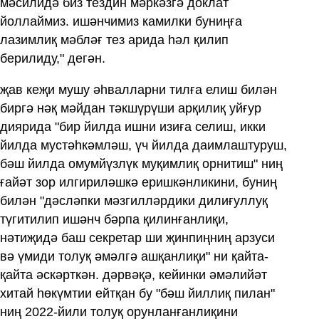
мәсилидә биз тездин мәркәзгә доклат
йоллаймиз. ишәнчимиз камилки буниңға
лазимлиқ мәбләғ тез арида һәл қилип
берилиду," дегән.
җав кеҗи мушу әһвалларни тилға елиш билән
биргә нәқ мәйдан тәкшүрүши арқилиқ уйғур
диярида "бир йилда ишни изиға селиш, икки
йилда мустәһкәмләш, үч йилда даимлаштуруш,
бәш йилда омумйүзлүк муқимлиқ орнитиш" ниң
ғайәт зор илгириләшкә еришкәнликини, буниң
билән "дәсләпки мәзгилләрдики дилиғуллуқ
түгитилип ишәнч бәрпа қилинғанлиқи,
нәтиҗидә баш секретар ши җинпиңниң арзуси
вә үмиди толуқ әмәлгә ашқанлиқи" ни қайта-
қайта әскәрткән. дәрвәқә, кейинки әмәлийәт
хитай һөкүмтии ейтқан бу "бәш йиллиқ пилан"
ниң 2022-йили толуқ орунланғанлиқини