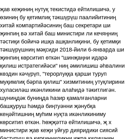
җав кеҗиниң нутуқ текистидә ейтилишичә, у
өзиниң бу қетимлиқ тәкшүрүш паалийитиниң
хитай компартийәсиниң баш секретари ши
җинпиң вә хитай баш министири ли кечяңниң
тәстиқи бойичә ишқа ашқанлиқини, бу қетимқи
тәкшүрүшниң мәқсиди 2018-йили 6-январда ши
җинпиң көрситип өткән "шинҗаңни идарә
қилиш истратегийәси" ниң әмилишиш әһвалини
көздин кәчүрүп, "терорлуққа қарши туруп
муқимлиқ бәрпа қилиш" хизмитиниң утуқлирини
хуласиләш икәнликини алаһидә тәкитлигән.
шуниңдәк буниңда һазир қамалғанларни
башқуруш һәмдә биңтуәнни җәнубқа
кеңәйтишниң муһим нуқта икәнликиниму
көрситип өткән. һөҗҗәттә ейтилишичә, җ х
министири җав кеҗи уйғур дияридики сиясий
бастуруш вә қирғинчилиқни иҗра қилишниң