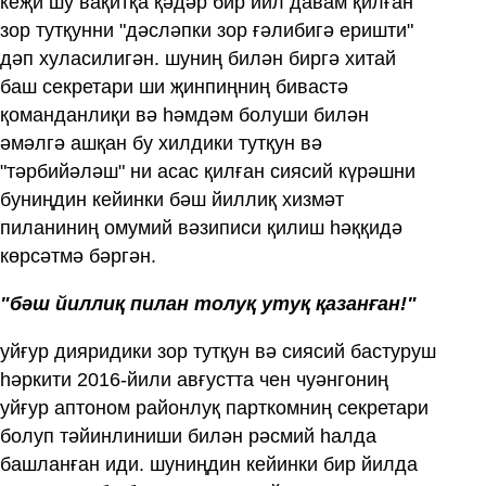
кеҗи шу вақитқа қәдәр бир йил давам қилған
зор тутқунни "дәсләпки зор ғәлибигә еришти"
дәп хуласилигән. шуниң билән биргә хитай
баш секретари ши җинпиңниң бивастә
қоманданлиқи вә һәмдәм болуши билән
әмәлгә ашқан бу хилдики тутқун вә
"тәрбийәләш" ни асас қилған сиясий күрәшни
буниңдин кейинки бәш йиллиқ хизмәт
пиланиниң омумий вәзиписи қилиш һәққидә
көрсәтмә бәргән.
"бәш йиллиқ пилан толуқ утуқ қазанған!"
уйғур дияридики зор тутқун вә сиясий бастуруш
һәркити 2016-йили авғустта чен чуәнгониң
уйғур аптоном районлуқ парткомниң секретари
болуп тәйинлиниши билән рәсмий һалда
башланған иди. шуниңдин кейинки бир йилда