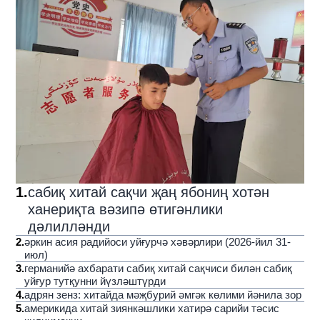
1
.
сабиқ хитай сақчи җаң ябониң хотән
ханериқта вәзипә өтигәнлики
дәлилләнди
2
.
әркин асия радийоси уйғурчә хәвәрлири (2026-йил 31-
июл)
3
.
германийә ахбарати сабиқ хитай сақчиси билән сабиқ
уйғур тутқунни йүзләштүрди
4
.
адрян зенз: хитайда мәҗбурий әмгәк көлими йәнила зор
5
.
америкида хитай зиянкәшлики хатирә сарийи тәсис