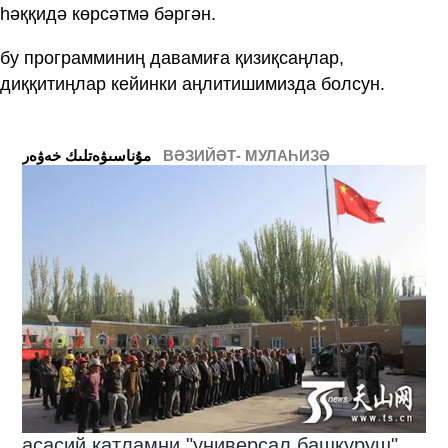
һәққидә көрсәтмә бәргән.
бу программиниң давамиға қизиқсаңлар,
диққитиңлар кейинки аңлитишимизда болсун.
ВӘЗИЙӘТ- МУЛАҺИЗӘ
ﻣﯘﻧﺎﺳﯩﯟﻩﺗﻠﯩﻚ ﺧﻪﯞﻩﺭ
асасий қатламни "универсал башқуруш"