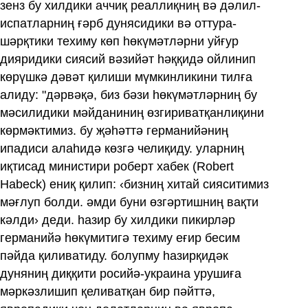
зенз бу хилдики аччиқ реаллиқниң вә дәлил-
испатларниң ғәрб дунясидики вә оттура-
шәрқтики техиму көп һөкүмәтләрни уйғур
дияридики сиясий вәзийәт һәққидә ойлинип
көрүшкә дәвәт қилиши мүмкинликини тилға
алиду: "дәрвәқә, биз бәзи һөкүмәтләрниң бу
мәсилидики мәйданиниң өзгириватқанлиқини
көрмәктимиз. бу җәһәттә германийәниң
ипадиси алаһидә көзгә челиқиду. уларниң
иқтисад министири роберт хабек (Robert
Habeck) ениқ қилип: ‹бизниң хитай сияситимиз
мәғлуп болди. әмди буни өзгәртишниң вақти
кәлди› деди. һазир бу хилдики пикирләр
германийә һөкүмитигә техиму еғир бесим
пәйда қиливатиду. болупму һазирқидәк
дуняниң диққити росийә-украина урушиға
мәркәзлишип қеливатқан бир пәйттә,