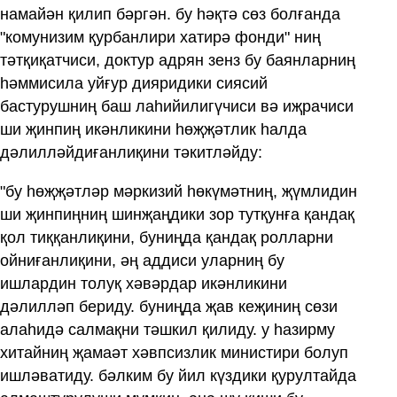
намайән қилип бәргән. бу һәқтә сөз болғанда
"комунизим қурбанлири хатирә фонди" ниң
тәтқиқатчиси, доктур адрян зенз бу баянларниң
һәммисила уйғур дияридики сиясий
бастурушниң баш лаһийилигүчиси вә иҗрачиси
ши җинпиң икәнликини һөҗҗәтлик һалда
дәлилләйдиғанлиқини тәкитләйду:
"бу һөҗҗәтләр мәркизий һөкүмәтниң, җүмлидин
ши җинпиңниң шинҗаңдики зор тутқунға қандақ
қол тиққанлиқини, буниңда қандақ ролларни
ойниғанлиқини, әң аддиси уларниң бу
ишлардин толуқ хәвәрдар икәнликини
дәлилләп бериду. буниңда җав кеҗиниң сөзи
алаһидә салмақни тәшкил қилиду. у һазирму
хитайниң җамаәт хәвпсизлик министири болуп
ишләватиду. бәлким бу йил күздики қурултайда