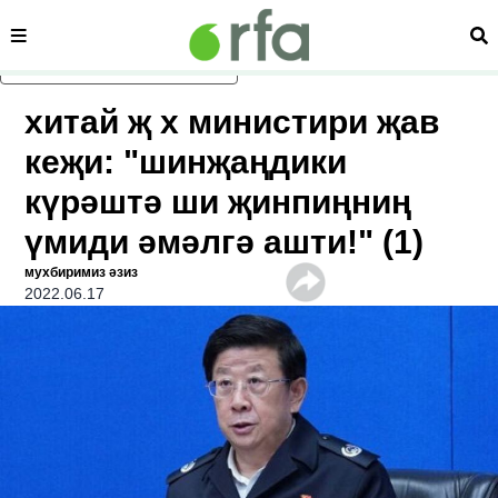
сәһипә
из
асаслиқ мәзмунға атлаң
хитай җ х министири җав
кеҗи: "шинҗаңдики
күрәштә ши җинпиңниң
үмиди әмәлгә ашти!" (1)
мухбиримиз әзиз
2022.06.17