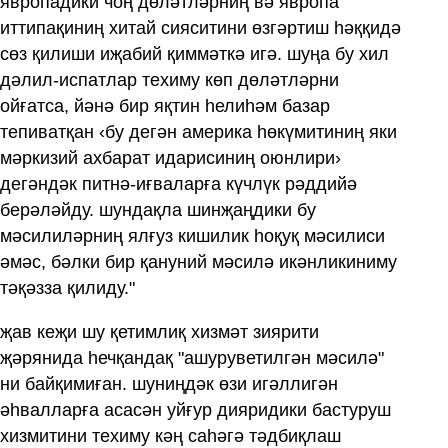
явропадики чоң дөләтләрниң вә явропа
иттипақиниң хитай сияситини өзгәртиш һәққидә
сөз қилиши иҗабий қиммәткә игә. шуңа бу хил
дәлил-испатлар техиму көп дөләтләрни
ойғатса, йәнә бир яқтин һелиһәм базар
тепиватқан ‹бу дегән америка һөкүмитиниң яки
мәркизий ахбарат идарисиниң оюнлири›
дегәндәк питнә-иғваларға күчлүк рәддийә
берәләйду. шундақла шинҗаңдики бу
мәсилиләрниң ялғуз кишилик һоқуқ мәсилиси
әмәс, бәлки бир қануний мәсилә икәнликиниму
тәқәзза қилиду."
җав кеҗи шу қетимлиқ хизмәт зиярити
җәрянида һечқандақ "ашуруветилгән мәсилә"
ни байқимиған. шуниңдәк өзи игәллигән
әһвалларға асасән уйғур дияридики бастуруш
хизмитини техиму кәң саһәгә тәдбиқлаш