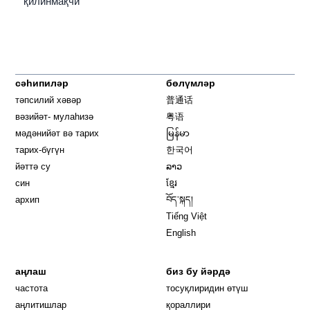
қилинмақчи
сәһипиләр
бөлүмләр
тәпсилий хәвәр
普通话
вәзийәт- мулаһизә
粤语
мәдәнийәт вә тарих
မြန်မာ
тарих-бүгүн
한국어
йәттә су
ລາວ
син
ខ្មែរ
архип
བོད་སྐད།
Tiếng Việt
English
аңлаш
биз бу йәрдә
частота
тосуқлиридин өтүш
Opens in new window
аңлитишлар
қораллири