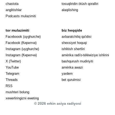
Opens in 
chastota
tosuqliridin ötüsh qoralliri
anglitishlar
alaqilishing
Podcasts mulazimiti
tor mulazimiti
biz heqqide
Opens in new window
Faceboook (uyghurche)
axbaratchiliq qa'idisi
Opens in new window
Facebook (Кирилчә)
shexsiyet hoquqi
Opens in new window
Instagram (uyghurche)
ishlitish shertliri
Opens in new window
Instagram (Кирилчә)
amérika radi'o-téléwiziye ishlirini
Opens in new window
Opens in new
X (Twitter)
bashqurush mudiriyiti
Opens in new window
Opens in new window
YouTube
amérika awazi
Opens in new window
Telegram
yardem
Opens in new window
Threads
bet qurulmisi
RSS
mushteri bolung
xewerliringizni eweting
© 2026 erkin asiya radiyosi