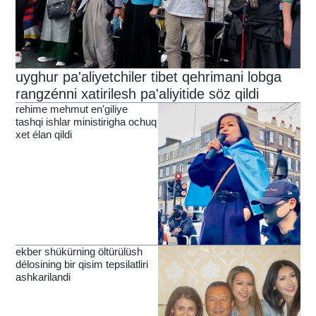
uyghur pa'aliyetchiler tibet qehrimani lobga
rangzénni xatirilesh pa'aliyitide söz qildi
rehime mehmut en'giliye
tashqi ishlar ministirigha ochuq
xet élan qildi
ekber shükürning öltürülüsh
délosining bir qisim tepsilatliri
ashkarilandi