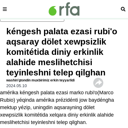
sehipe
izd
asasliq mezmungha atlang
kéngesh palata ezasi rubi'o
aqsaray dölet xewpsizlik
komitétida diniy erkinlik
alahide meslihetchisi
teyinleshni telep qilghan
washin'gtondin muxbirimiz erkin teyyarlidi
2024.05.10
amérika kéngesh palata ezasi marko rubi'o(Marco
Rubio) yéqinda amérika prézidénti jow baydéngha
mektup yézip, uningdin aqsarayning dölet
xewpsizlik komitétida xelqara diniy erkinlik alahide
meslihetchisi teyinleshni telep qilghan.