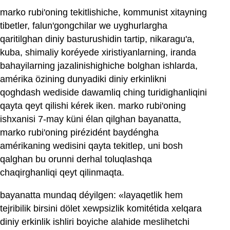
marko rubi'oning tekitlishiche, kommunist xitayning
tibetler, falun'gongchilar we uyghurlargha
qaritilghan diniy basturushidin tartip, nikaragu'a,
kuba, shimaliy koréyede xiristiyanlarning, iranda
bahayilarning jazalinishighiche bolghan ishlarda,
amérika ‍özining dunyadiki diniy erkinlikni
qoghdash wediside dawamliq ching turidighanliqini
qayta qeyt qilishi kérek iken. marko rubi'oning
ishxanisi 7-may küni élan qilghan bayanatta,
marko rubi'oning pirézidént baydéngha
amérikaning wedisini qayta tekitlep, uni bosh
qalghan bu orunni derhal toluqlashqa
chaqirghanliqi qeyt qilinmaqta.
bayanatta mundaq déyilgen: «layaqetlik hem
tejribilik birsini dölet xewpsizlik komitétida xelqara
diniy erkinlik ishliri boyiche alahide meslihetchi