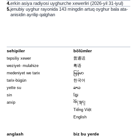
4
.
erkin asiya radiyosi uyghurche xewerliri (2026-yil 31-iyul)
5
.
jenubiy uyghur rayonida 143 mingdin artuq oyghur bala ata-
anisidin ayrilip qalghan
sehipiler
bölümler
tepsiliy xewer
普通话
weziyet- mulahize
粤语
medeniyet we tarix
မြန်မာ
tarix-bügün
한국어
yette su
ລາວ
sin
ខ្មែរ
arxip
བོད་སྐད།
Tiếng Việt
English
anglash
biz bu yerde