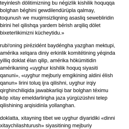
teyinlesh dölitimizning bu négizlik kishilik hoquqqa
bolghan béghini gewdilendürüpla qalmay,
toqunush we muqimsizliqning asasliq sewebliridin
birini hel qilishqa yardem bérish arqiliq dölet
bixeterlikimizni kücheytidu.»
rubi'oning pirézidént baydéngha yazghan mektupi,
amérika xelqara diniy erkinlik komitétining yéqinda
yilliq doklat élan qilip, amérika hökümitidin
amérikaning «uyghur kishilik hoquq siyasiti
qanuni», «uyghur mejburiy emgikining aldini élish
qanun» lirini toluq ijra qilishni, uyghur irqiy
qirghinchiliqida jawabkarliqi bar bolghan téximu
köp xitay emeldarlirigha jaza yürgüzüshni telep
qilishining arqisidinla yollanghan.
doklatta, xitayning tibet we uyghur diyaridiki «dinni
xitaychilashturush» siyasitining mejburiy