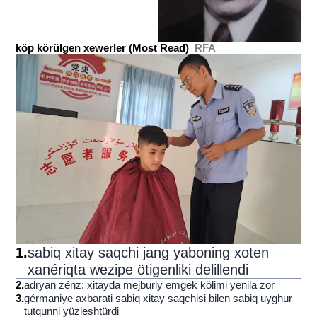
köp körülgen xewerler (Most Read)
RFA
1
.
sabiq xitay saqchi jang yaboning xoten
xanériqta wezipe ötigenliki delillendi
2
.
adryan zénz: xitayda mejburiy emgek kölimi yenila zor
3
.
gérmaniye axbarati sabiq xitay saqchisi bilen sabiq uyghur
tutqunni yüzleshtürdi