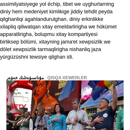
assimilyatsiyege yol échip, tibet we uyghurlarning
diniy hem medeniyet kimlikige jiddiy tehdit peyda
qilghanliqi agahlandurulghan. diniy erkinlikke
xilapliq qiliwatqan xitay emeldarlirigha we hökümet
apparatlirigha, bolupmu xitay kompartiyesi
birliksep bölümi, xitayning jama'et xewpsizlik we
dölet xewpsizlik tarmaqlirigha nishanliq jaza
yürgüzüshni tewsiye qilghan idi.
QISQA XEWERLER
ﻣﯘﻧﺎﺳﯩﯟﻩﺗﻠﯩﻚ ﺧﻪﯞﻩﺭ