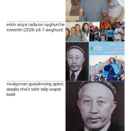
erkin asiya radiyosi uyghurche
xewerliri (2026-yili 7-awghust)
«sulayman guwah»ning aptori,
ataqliq sha'ir tahir talip wapat
boldi