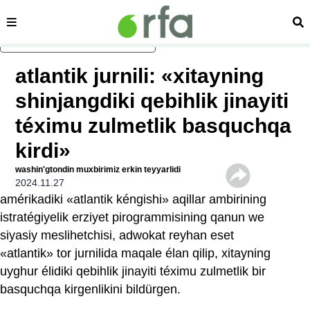
sehipe
izd
asasliq mezmungha atlang
atlantik jurnili: «xitayning
shinjangdiki qebihlik jinayiti
téximu zulmetlik basquchqa
kirdi»
washin'gtondin muxbirimiz erkin teyyarlidi
2024.11.27
amérikadiki «atlantik kéngishi» aqillar ambirining
istratégiyelik erziyet pirogrammisining qanun we
siyasiy meslihetchisi, adwokat reyhan eset
«atlantik» tor jurnilida maqale élan qilip, xitayning
uyghur élidiki qebihlik jinayiti téximu zulmetlik bir
basquchqa kirgenlikini bildürgen.