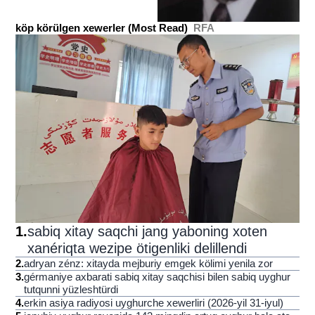
köp körülgen xewerler (Most Read)
RFA
1
.
sabiq xitay saqchi jang yaboning xoten
xanériqta wezipe ötigenliki delillendi
2
.
adryan zénz: xitayda mejburiy emgek kölimi yenila zor
3
.
gérmaniye axbarati sabiq xitay saqchisi bilen sabiq uyghur
tutqunni yüzleshtürdi
4
.
erkin asiya radiyosi uyghurche xewerliri (2026-yil 31-iyul)