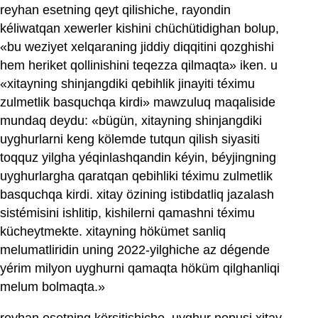
reyhan esetning qeyt qilishiche, rayondin
kéliwatqan xewerler kishini chüchütidighan bolup,
«bu weziyet xelqaraning jiddiy diqqitini qozghishi
hem heriket qollinishini teqezza qilmaqta» iken. u
«xitayning shinjangdiki qebihlik jinayiti téximu
zulmetlik basquchqa kirdi» mawzuluq maqaliside
mundaq deydu: «bügün, xitayning shinjangdiki
uyghurlarni keng kölemde tutqun qilish siyasiti
toqquz yilgha yéqinlashqandin kéyin, béyjingning
uyghurlargha qaratqan qebihliki téximu zulmetlik
basquchqa kirdi. xitay özining istibdatliq jazalash
sistémisini ishlitip, kishilerni qamashni téximu
kücheytmekte. xitayning hökümet sanliq
melumatliridin uning 2022-yilghiche az dégende
yérim milyon uyghurni qamaqta höküm qilghanliqi
melum bolmaqta.»