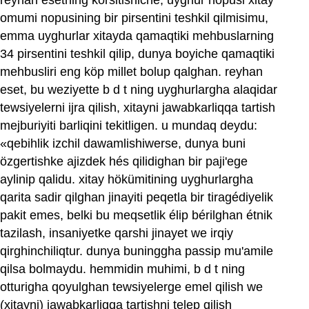
reyhan esetning körsitishiche, uyghur nopusi xitay
omumi nopusining bir pirsentini teshkil qilmisimu,
emma uyghurlar xitayda qamaqtiki mehbuslarning
34 pirsentini teshkil qilip, dunya boyiche qamaqtiki
mehbusliri eng köp millet bolup qalghan. reyhan
eset, bu weziyette b d t ning uyghurlargha alaqidar
tewsiyelerni ijra qilish, xitayni jawabkarliqqa tartish
mejburiyiti barliqini tekitligen. u mundaq deydu:
«qebihlik izchil dawamlishiwerse, dunya buni
özgertishke ajizdek hés qilidighan bir paji'ege
aylinip qalidu. xitay hökümitining uyghurlargha
qarita sadir qilghan jinayiti peqetla bir tiragédiyelik
pakit emes, belki bu meqsetlik élip bérilghan étnik
tazilash, insaniyetke qarshi jinayet we irqiy
qirghinchiliqtur. dunya buninggha passip mu'amile
qilsa bolmaydu. hemmidin muhimi, b d t ning
otturigha qoyulghan tewsiyelerge emel qilish we
(xitayni) jawabkarliqqa tartishni telep qilish