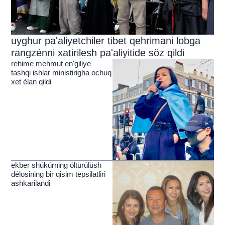
uyghur pa'aliyetchiler tibet qehrimani lobga
rangzénni xatirilesh pa'aliyitide söz qildi
rehime mehmut en'giliye
tashqi ishlar ministirigha ochuq
xet élan qildi
ekber shükürning öltürülüsh
délosining bir qisim tepsilatliri
ashkarilandi