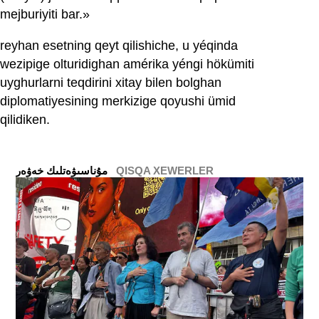
mejburiyiti bar.»
reyhan esetning qeyt qilishiche, u yéqinda
wezipige olturidighan amérika yéngi hökümiti
uyghurlarni teqdirini xitay bilen bolghan
diplomatiyesining merkizige qoyushi ümid
qilidiken.
QISQA XEWERLER
ﻣﯘﻧﺎﺳﯩﯟﻩﺗﻠﯩﻚ ﺧﻪﯞﻩﺭ