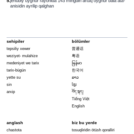
5
.
jenubiy uyghur rayonida 143 mingdin artuq oyghur bala ata-
anisidin ayrilip qalghan
sehipiler
bölümler
tepsiliy xewer
普通话
weziyet- mulahize
粤语
medeniyet we tarix
မြန်မာ
tarix-bügün
한국어
yette su
ລາວ
sin
ខ្មែរ
arxip
བོད་སྐད།
Tiếng Việt
English
anglash
biz bu yerde
Opens in 
chastota
tosuqliridin ötüsh qoralliri