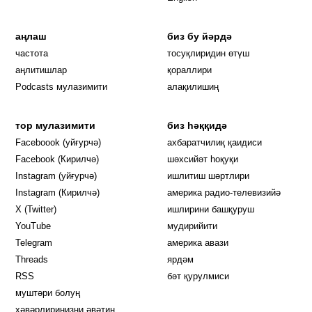
аңлаш
биз бу йәрдә
частота
тосуқлиридин өтүш
Opens in new window
аңлитишлар
қораллири
Podcasts мулазимити
алақилишиң
тор мулазимити
биз һәққидә
Opens in new window
Faceboook (уйғурчә)
ахбаратчилиқ қаидиси
Opens in new window
Facebook (Кирилчә)
шәхсийәт һоқуқи
Opens in new window
Instagram (уйғурчә)
ишлитиш шәртлири
Opens in new window
Instagram (Кирилчә)
америка радио-телевизийә
Opens in new window
X (Twitter)
ишлирини башқуруш
Opens in new window
Opens in new window
YouTube
мудирийити
Opens in new window
Opens in new windo
Telegram
америка авази
Opens in new window
Threads
ярдәм
RSS
бәт қурулмиси
муштәри болуң
хәвәрлириңизни әвәтиң