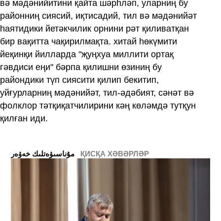
вә мәдәнийитини қайта шәрһләп, уларниң бу
районниң сиясий, иқтисадий, тил вә мәдәнийәт
һаятидики йетәкчилик орнини рәт қиливатқан
бир вақитта чақирилмақта. хитай һөкүмити
йеқинқи йилларда "җуңхуа миллити ортақ
гәвдиси еңи" бәрпа қилишни өзиниң бу
райондики түп сиясити қилип бекитип,
уйғурларниң мәдәнийәт, тил-әдәбият, сәнәт вә
фолклор тәтқиқатчилирини кәң көләмдә тутқун
қилған иди.
ﻣﯘﻧﺎﺳﯩﯟﻩﺗﻠﯩﻚ ﺧﻪﯞﻩﺭ
ҚИСҚА ХӘВӘРЛӘР