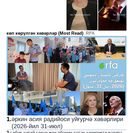
көп көрүлгән хәвәрләр (Most Read)
RFA
1
.
әркин асия радийоси уйғурчә хәвәрлири
(2026-йил 31-июл)
2
.
сабиқ хитай сақчи җаң ябониң хотән ханериқта вәзипә