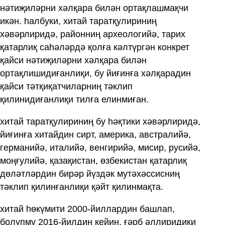
нәтиҗиләрни хәлқара билән ортақлашмақчи
икән. һалбуки, хитай таратқулириниң
хәвәрлиридә, районниң археологийә, тарих
қатарлиқ саһәләрдә қолға кәлтүргән конкрет
қайси нәтиҗиләрни хәлқара билән
ортақлишидиғанлиқи, бу йиғинға хәлқарадин
қайси тәтқиқатчиларниң тәклип
қилинидиғанлиқи тилға елинмиған.
хитай таратқулириниң бу һәқтики хәвәрлиридә,
йиғинға хитайдин сирт, америка, австралийә,
германийә, италийә, венгирийә, мисир, русийә,
моңғулийә, қазақистан, өзбекистан қатарлиқ
дөләтләрдин бирәр йүздәк мутәхәссисниң
тәклип қилинғанлиқи қәйт қилинмақта.
хитай һөкүмити 2000-йиллардин башлап,
болупму 2016-йилдин кейин, ғәрб әллиридики