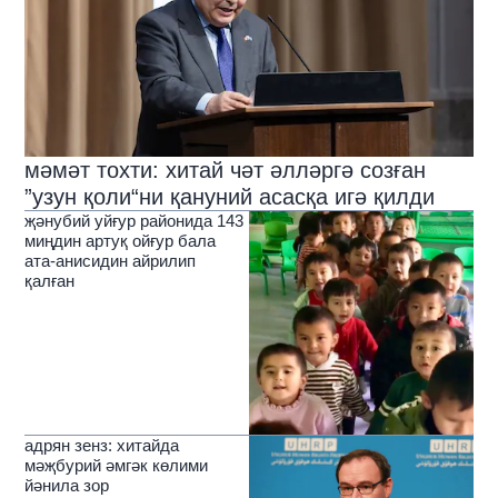
мәмәт тохти: хитай чәт әлләргә созған
”узун қоли“ни қануний асасқа игә қилди
җәнубий уйғур районида 143
миңдин артуқ ойғур бала
ата-анисидин айрилип
қалған
адрян зенз: хитайда
мәҗбурий әмгәк көлими
йәнила зор