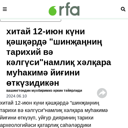
сәһипә
из
асаслиқ мәзмунға атлаң
хитай 12-июн күни
қәшқәрдә "шинҗаңниң
тарихий вә
кәлгүси"намлиқ хәлқара
муһакимә йиғини
өткүзидикән
вашингтондин мухбиримиз әркин тәйярлиди
2024.06.10
хитай 12-июн күни қәшқәрдә "шинҗаңниң
тарихи вә кәлгүси"намлиқ хәлқара муһакимә
йиғини өткүзүп, уйғур дияриниң тарихи
археологийәси қатарлиқ саһәләрдики