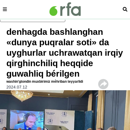
sehipe
izd
asasliq mezmungha atlang
denhagda bashlanghan
«dunya puqralar soti» da
uyghurlar uchrawatqan irqiy
qirghinchiliq heqqide
guwahliq bérilgen
washin'gtondin muxbirimiz méhriban teyyarlidi
2024.07.12