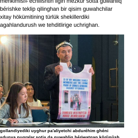
mehkimisi» échilishtin ilgiri mezkur sotta guwahliq
bérishke teklip qilinghan bir qisim guwahchilar
xitay hökümitining türlük shekillerdiki
agahlandurush we tehditlirige uchrighan.
gollandiyediki uyghur pa'aliyetchi abduréhim ghéni
«dunya puqralar soti» da guwahliq bériwatqan körünüsh.