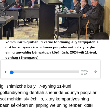
kommunizm qurbanliri xatire fondining aliy tetqiqatchisi,
doktor adriyan zénz «dunya puqralar soti» da yiraqtin
sinliq guwahliq bériwatqan körünüsh. 2024-yili 11-iyul,
denhag
(Shengxue)
0:00
/
0:00
igilishimizche bu yil 7-ayning 11-küni
gollandiyening denhah shehiride «dunya puqralar
sot mehkimisi» échilip, xitay kompartiyesining
bash sékrétari shi jinping we uning rehberlikidiki