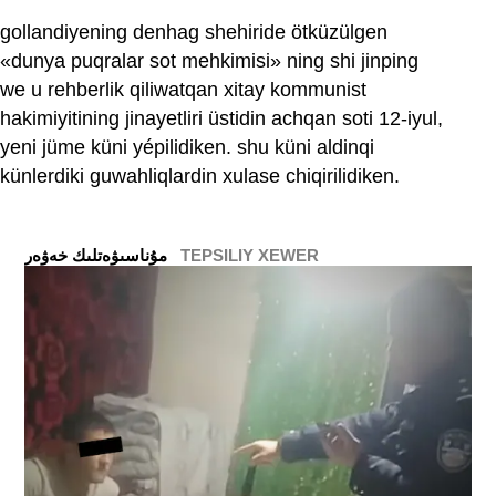
gollandiyening denhag shehiride ötküzülgen
«dunya puqralar sot mehkimisi» ning shi jinping
we u rehberlik qiliwatqan xitay kommunist
hakimiyitining jinayetliri üstidin achqan soti 12-iyul,
yeni jüme küni yépilidiken. shu küni aldinqi
künlerdiki guwahliqlardin xulase chiqirilidiken.
TEPSILIY XEWER
ﻣﯘﻧﺎﺳﯩﯟﻩﺗﻠﯩﻚ ﺧﻪﯞﻩﺭ