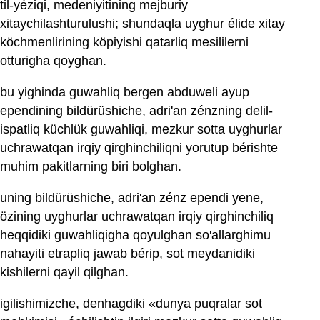
til-yéziqi, medeniyitining mejburiy
xitaychilashturulushi; shundaqla uyghur élide xitay
köchmenlirining köpiyishi qatarliq mesililerni
otturigha qoyghan.
bu yighinda guwahliq bergen abduweli ayup
ependining bildürüshiche, adri'an zénzning delil-
ispatliq küchlük guwahliqi, mezkur sotta uyghurlar
uchrawatqan irqiy qirghinchiliqni yorutup bérishte
muhim pakitlarning biri bolghan.
uning bildürüshiche, adri'an zénz ependi yene,
özining uyghurlar uchrawatqan irqiy qirghinchiliq
heqqidiki guwahliqigha qoyulghan so'allarghimu
nahayiti etrapliq jawab bérip, sot meydanidiki
kishilerni qayil qilghan.
igilishimizche, denhagdiki «dunya puqralar sot