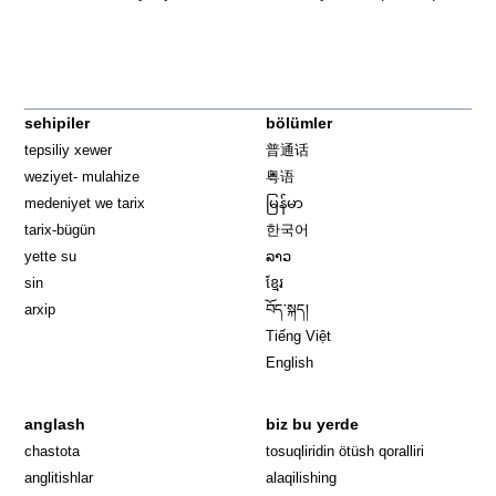
sehipiler
bölümler
tepsiliy xewer
普通话
weziyet- mulahize
粤语
medeniyet we tarix
မြန်မာ
tarix-bügün
한국어
yette su
ລາວ
sin
ខ្មែរ
arxip
བོད་སྐད།
Tiếng Việt
English
anglash
biz bu yerde
Opens in 
chastota
tosuqliridin ötüsh qoralliri
anglitishlar
alaqilishing