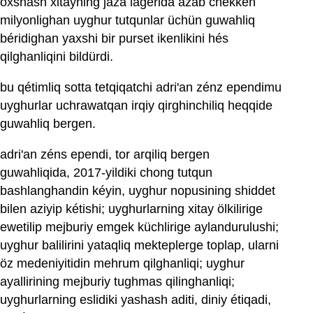
oxshash xitayning jaza lagérida azab chekken
milyonlighan uyghur tutqunlar üchün guwahliq
béridighan yaxshi bir purset ikenlikini hés
qilghanliqini bildürdi.
bu qétimliq sotta tetqiqatchi adri'an zénz ependimu
uyghurlar uchrawatqan irqiy qirghinchiliq heqqide
guwahliq bergen.
adri'an zéns ependi, tor arqiliq bergen
guwahliqida, 2017-yildiki chong tutqun
bashlanghandin kéyin, uyghur nopusining shiddet
bilen aziyip kétishi; uyghurlarning xitay ölkilirige
ewetilip mejburiy emgek küchlirige aylandurulushi;
uyghur balilirini yataqliq mekteplerge toplap, ularni
öz medeniyitidin mehrum qilghanliqi; uyghur
ayallirining mejburiy tughmas qilinghanliqi;
uyghurlarning eslidiki yashash aditi, diniy étiqadi,