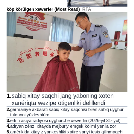
köp körülgen xewerler (Most Read)
RFA
1
.
sabiq xitay saqchi jang yaboning xoten
xanériqta wezipe ötigenliki delillendi
2
.
gérmaniye axbarati sabiq xitay saqchisi bilen sabiq uyghur
tutqunni yüzleshtürdi
3
.
erkin asiya radiyosi uyghurche xewerliri (2026-yil 31-iyul)
4
.
adryan zénz: xitayda mejburiy emgek kölimi yenila zor
5
.
amérikida xitay ziyankeshliki xatire sariyi tesis qilinmaqchi