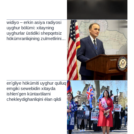
widiyo – erkin asiya radiyosi
uyghur bölümi: xitayning
uyghurlar üstidiki shepqetsiz
hökümranliqining zulmetlirini
yérip ötküchi nur
en'gliye hökümiti uyghur qulluq
emgiki sewebidin xitayda
ishlen'gen küntaxtilarni
chekleydighanliqini élan qildi