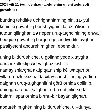
2024-yili 11-iyul, denhag
(abdurehim-gheni-xelq-soti-
guwahliq)
bundaq tehditke uchrighanlarning biri, 11-iyul
künidiki guwahliq bérish yighinida öz a'ilisidin
tutqun qilinghan 19 neper uruq-tughqinining ehwali
heqqide guwahliq bergen gollandiyediki uyghur
pa'aliyetchi abduréhim ghéni ependidur.
uning bildürüshiche, u gollandiyede xitaygha
qarshi kolléktip we yalghuz kishilik
namayishlargha aktip qatniship kéliwatqan bu
yillarda üzlüksiz halda xitay saqchilirining yurtida
qalghan uruq-tughqanlirini görü ornida qollinip,
uninggha tehdit salghan. u bu qétimliq sotta
bularni ispat ornida birmu-bir bayan qilghan.
abduréhim ghénining bildürüshiche, u «dunya