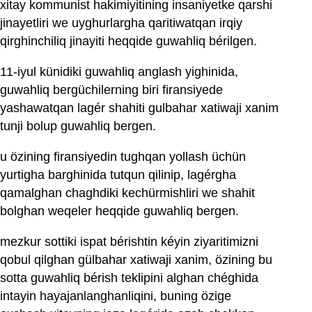
xitay kommunist hakimiyitining insaniyetke qarshi
jinayetliri we uyghurlargha qaritiwatqan irqiy
qirghinchiliq jinayiti heqqide guwahliq bérilgen.
11-iyul künidiki guwahliq anglash yighinida,
guwahliq bergüchilerning biri firansiyede
yashawatqan lagér shahiti gulbahar xatiwaji xanim
tunji bolup guwahliq bergen.
u özining firansiyedin tughqan yollash üchün
yurtigha barghinida tutqun qilinip, lagérgha
qamalghan chaghdiki kechürmishliri we shahit
bolghan weqeler heqqide guwahliq bergen.
mezkur sottiki ispat bérishtin kéyin ziyaritimizni
qobul qilghan gülbahar xatiwaji xanim, özining bu
sotta guwahliq bérish teklipini alghan chéghida
intayin hayajanlanghanliqini, buning özige