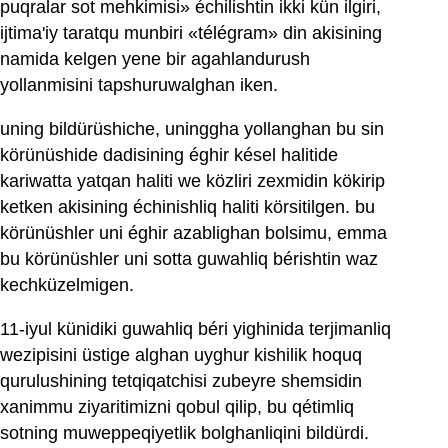
puqralar sot mehkimisi» échilishtin ikki kün ilgiri,
ijtima'iy taratqu munbiri «télégram» din akisining
namida kelgen yene bir agahlandurush
yollanmisini tapshuruwalghan iken.
uning bildürüshiche, uninggha yollanghan bu sin
körünüshide dadisining éghir késel halitide
kariwatta yatqan haliti we közliri zexmidin kökirip
ketken akisining échinishliq haliti körsitilgen. bu
körünüshler uni éghir azablighan bolsimu, emma
bu körünüshler uni sotta guwahliq bérishtin waz
kechküzelmigen.
11-iyul künidiki guwahliq béri yighinida terjimanliq
wezipisini üstige alghan uyghur kishilik hoquq
qurulushining tetqiqatchisi zubeyre shemsidin
xanimmu ziyaritimizni qobul qilip, bu qétimliq
sotning muweppeqiyetlik bolghanliqini bildürdi.