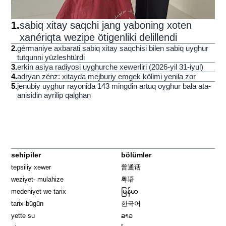
1
.
sabiq xitay saqchi jang yaboning xoten
xanériqta wezipe ötigenliki delillendi
2
.
gérmaniye axbarati sabiq xitay saqchisi bilen sabiq uyghur
tutqunni yüzleshtürdi
3
.
erkin asiya radiyosi uyghurche xewerliri (2026-yil 31-iyul)
4
.
adryan zénz: xitayda mejburiy emgek kölimi yenila zor
5
.
jenubiy uyghur rayonida 143 mingdin artuq oyghur bala ata-
anisidin ayrilip qalghan
sehipiler
bölümler
tepsiliy xewer
普通话
weziyet- mulahize
粤语
medeniyet we tarix
မြန်မာ
tarix-bügün
한국어
yette su
ລາວ