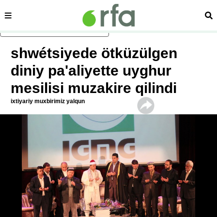
sehipe
izd
asasliq mezmungha atlang
shwétsiyede ötküzülgen
diniy pa'aliyette uyghur
mesilisi muzakire qilindi
ixtiyariy muxbirimiz yalqun