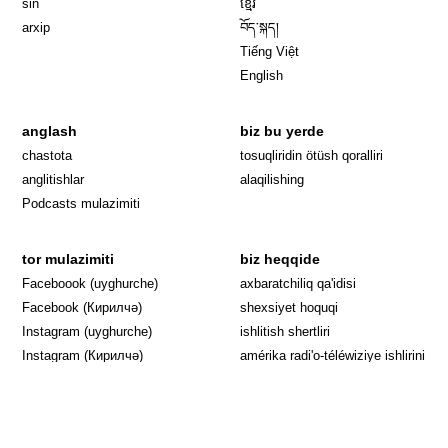
sin
ខ្មែរ
arxip
བོད་སྐད།
Tiếng Việt
English
anglash
biz bu yerde
Opens in 
chastota
tosuqliridin ötüsh qoralliri
anglitishlar
alaqilishing
Podcasts mulazimiti
tor mulazimiti
biz heqqide
Opens in new window
Faceboook (uyghurche)
axbaratchiliq qa'idisi
Opens in new window
Facebook (Кирилчә)
shexsiyet hoquqi
Opens in new window
Instagram (uyghurche)
ishlitish shertliri
Opens in new window
Instagram (Кирилчә)
amérika radi'o-téléwiziye ishlirini
Opens in new window
Opens in new
X (Twitter)
bashqurush mudiriyiti
Opens in new window
Opens in new window
YouTube
amérika awazi
Opens in new window
Telegram
yardem
Opens in new window