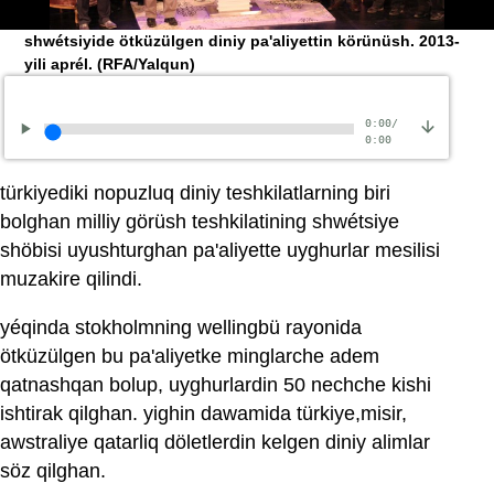
shwétsiyide ötküzülgen diniy pa'aliyettin körünüsh. 2013-
yili aprél.
(RFA/Yalqun)
0:00
/
0:00
türkiyediki nopuzluq diniy teshkilatlarning biri
bolghan milliy görüsh teshkilatining shwétsiye
shöbisi uyushturghan pa'aliyette uyghurlar mesilisi
muzakire qilindi.
yéqinda stokholmning wellingbü rayonida
ötküzülgen bu pa'aliyetke minglarche adem
qatnashqan bolup, uyghurlardin 50 nechche kishi
ishtirak qilghan. yighin dawamida türkiye,misir,
awstraliye qatarliq döletlerdin kelgen diniy alimlar
söz qilghan.