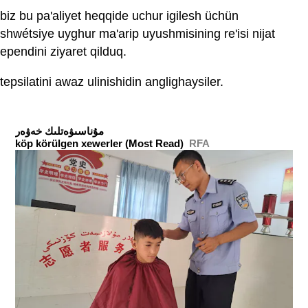
biz bu pa'aliyet heqqide uchur igilesh üchün
shwétsiye uyghur ma'arip uyushmisining re'isi nijat
ependini ziyaret qilduq.
tepsilatini awaz ulinishidin anglighaysiler.
ﻣﯘﻧﺎﺳﯩﯟﻩﺗﻠﯩﻚ ﺧﻪﯞﻩﺭ
köp körülgen xewerler (Most Read)
RFA