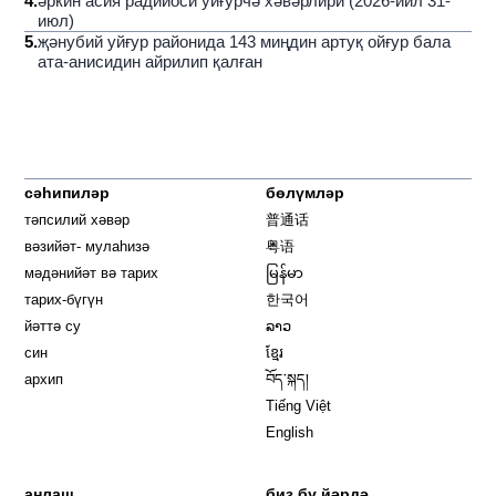
4
.
әркин асия радийоси уйғурчә хәвәрлири (2026-йил 31-
июл)
5
.
җәнубий уйғур районида 143 миңдин артуқ ойғур бала
ата-анисидин айрилип қалған
сәһипиләр
бөлүмләр
тәпсилий хәвәр
普通话
вәзийәт- мулаһизә
粤语
мәдәнийәт вә тарих
မြန်မာ
тарих-бүгүн
한국어
йәттә су
ລາວ
син
ខ្មែរ
архип
བོད་སྐད།
Tiếng Việt
English
аңлаш
биз бу йәрдә