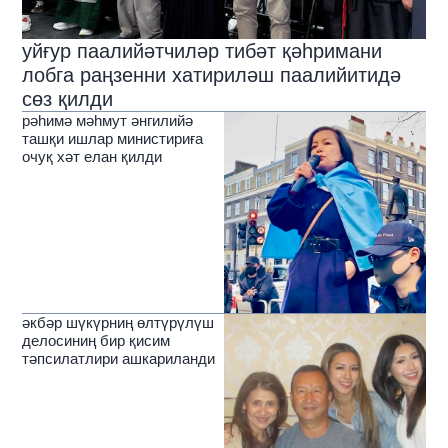
уйғур паалийәтчиләр тибәт қәһримани
лобга раңзенни хатириләш паалийитидә
сөз қилди
рәһимә мәһмут әнгилийә
ташқи ишлар министириға
очуқ хәт елан қилди
әкбәр шүкүрниң өлтүрүлүш
делосиниң бир қисим
тәпсилатлири ашкариланди