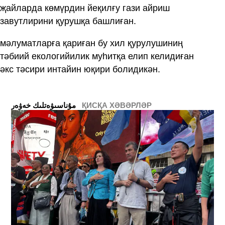
җайларда көмүрдин йеқилғу гази айриш
завутлирини қурушқа башлиған.
мәлуматларға қариған бу хил қурулушиниң
тәбиий екологийилик муһитқа елип келидиған
әкс тәсири интайин юқири болидикән.
ҚИСҚА ХӘВӘРЛӘР
ﻣﯘﻧﺎﺳﯩﯟﻩﺗﻠﯩﻚ ﺧﻪﯞﻩﺭ