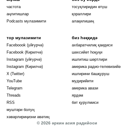
частота
тосуқлиридин өтүш
Opens in new window
аңлитишлар
қораллири
Podcasts мулазимити
алақилишиң
тор мулазимити
биз һәққидә
Opens in new window
Faceboook (уйғурчә)
ахбаратчилиқ қаидиси
Opens in new window
Facebook (Кирилчә)
шәхсийәт һоқуқи
Opens in new window
Instagram (уйғурчә)
ишлитиш шәртлири
Opens in new window
Instagram (Кирилчә)
америка радио-телевизийә
Opens in new window
X (Twitter)
ишлирини башқуруш
Opens in new window
Opens in new window
YouTube
мудирийити
Opens in new window
Opens in new windo
Telegram
америка авази
Opens in new window
Threads
ярдәм
RSS
бәт қурулмиси
муштәри болуң
хәвәрлириңизни әвәтиң
© 2026 әркин асия радийоси