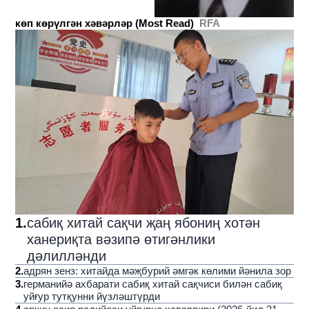
көп көрүлгән хәвәрләр (Most Read)
RFA
1
.
сабиқ хитай сақчи җаң ябониң хотән
ханериқта вәзипә өтигәнлики
дәлилләнди
2
.
адрян зенз: хитайда мәҗбурий әмгәк көлими йәнила зор
3
.
германийә ахбарати сабиқ хитай сақчиси билән сабиқ
уйғур тутқунни йүзләштүрди