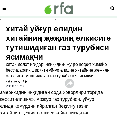
сәһипә
из
асаслиқ мәзмунға атлаң
хитай уйғур елидин
хитайниң җеҗияң өлкисигә
тутишидиған газ турубиси
ясимақчи
хитай дөләт игидарчилиқидики җуңго нефит-химийә
һәссидарлиқ ширкити уйғур елидин хитайниң җеҗияң
өлкисигә тутишидиған газ турубиси ясимақчи.
ﻣﯘﺧﺒﯩﺮﯨﻤﯩﺰ ﺟﯜﻣﻪ
2010.11.27
америкидин чиқидиған сода хәвәрлири торида
көрситилишичә, мәзкур газ турубиси, уйғур
елидә көмүрдин айрилған йеқилғу газни
хитайниң җеҗияң өлкисигә йәткүзидикән.