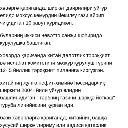
хәвәргә қариғанда, ширкәт даирилири уйғур
елидә мәхсус көмүрдин йеқилғу гази айрип
чиқидиған 10 завут қуридикән.
буларниң иккиси нөвәттә санҗи шәһиридә
қурулушқа башлиған.
хәвәрдә қариғанда хитай дөләтлик тәрәққият
вә ислаһат комитетини мәзкур қурулуш түрини
12- 5 йиллиқ тәрәққият пиланиға киргүзгән.
хитайниң җуңго нефит-химийә һәссидарлиқ
ширкити 2004- йили уйғур елидин
башлинидиған " ғәрбниң газини шәрққә йөткәш"
туруба линийисини қурған иди.
бәзи хәвәрләргә қариғанда, хитайниң башқа
хусусий ширкәтлириму или вадиси қатарлиқ