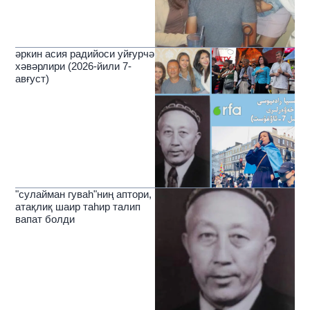
әркин асия радийоси уйғурчә
хәвәрлири (2026-йили 7-
авғуст)
"сулайман гуваһ"ниң аптори,
атақлиқ шаир таһир талип
вапат болди