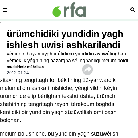
sehipe
izd
asasliq mezmungha atlang
ürümchidiki yundidin yagh
ishlesh uwisi ashkarilandi
yéqindin buyan uyghur élidimu yundidin ayriwélinghan
yémeklik yéghining bazargha sélinghanliqi melum boldi.
muxbirimiz méhriban
2012.01.24
xitayning tengritagh tor békitining 12-yanwardiki
melumatidin ashkarilinishiche, yéngi yildin kéyin
ürümchide élip bérilghan tekshürüshte, ürümchi
shehirining tengritagh rayoni térekqum boghda
kentidiki bir yundidin yagh süzüwélish orni pash
bolghan.
melum bolushiche, bu yundidin yagh süzüwélish