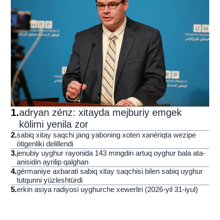
1
.
adryan zénz: xitayda mejburiy emgek
kölimi yenila zor
2
.
sabiq xitay saqchi jang yaboning xoten xanériqta wezipe
ötigenliki delillendi
3
.
jenubiy uyghur rayonida 143 mingdin artuq oyghur bala ata-
anisidin ayrilip qalghan
4
.
gérmaniye axbarati sabiq xitay saqchisi bilen sabiq uyghur
tutqunni yüzleshtürdi
5
.
erkin asiya radiyosi uyghurche xewerliri (2026-yil 31-iyul)