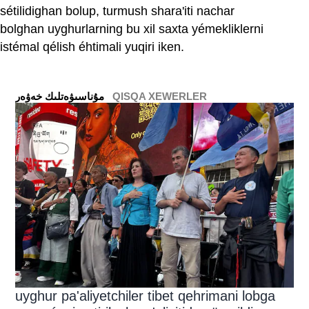
sétilidighan bolup, turmush shara'iti nachar
bolghan uyghurlarning bu xil saxta yémekliklerni
istémal qélish éhtimali yuqiri iken.
QISQA XEWERLER
ﻣﯘﻧﺎﺳﯩﯟﻩﺗﻠﯩﻚ ﺧﻪﯞﻩﺭ
uyghur pa'aliyetchiler tibet qehrimani lobga