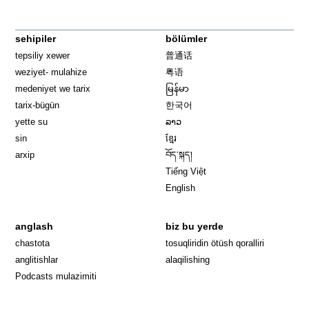
sehipiler
bölümler
tepsiliy xewer
普通话
weziyet- mulahize
粤语
medeniyet we tarix
မြန်မာ
tarix-bügün
한국어
yette su
ລາວ
sin
ខ្មែរ
arxip
བོད་སྐད།
Tiếng Việt
English
anglash
biz bu yerde
Opens in 
chastota
tosuqliridin ötüsh qoralliri
anglitishlar
alaqilishing
Podcasts mulazimiti