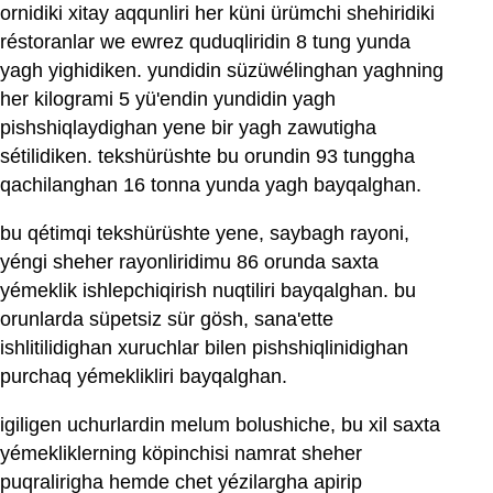
ornidiki xitay aqqunliri her küni ürümchi shehiridiki
réstoranlar we ewrez quduqliridin 8 tung yunda
yagh yighidiken. yundidin süzüwélinghan yaghning
her kilogrami 5 yü'endin yundidin yagh
pishshiqlaydighan yene bir yagh zawutigha
sétilidiken. tekshürüshte bu orundin 93 tunggha
qachilanghan 16 tonna yunda yagh bayqalghan.
bu qétimqi tekshürüshte yene, saybagh rayoni,
yéngi sheher rayonliridimu 86 orunda saxta
yémeklik ishlepchiqirish nuqtiliri bayqalghan. bu
orunlarda süpetsiz sür gösh, sana'ette
ishlitilidighan xuruchlar bilen pishshiqlinidighan
purchaq yémeklikliri bayqalghan.
igiligen uchurlardin melum bolushiche, bu xil saxta
yémekliklerning köpinchisi namrat sheher
puqralirigha hemde chet yézilargha apirip