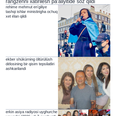
rangzénni xatirilesh pa'aliyitide söz qildi
rehime mehmut en'giliye
tashqi ishlar ministirigha ochuq
xet élan qildi
ekber shükürning öltürülüsh
délosining bir qisim tepsilatliri
ashkarilandi
erkin asiya radiyosi uyghurche