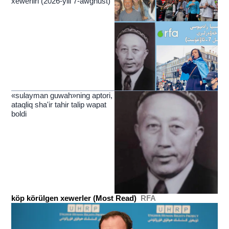
xewerliri (2026-yili 7-awghust)
«sulayman guwah»ning aptori,
ataqliq sha'ir tahir talip wapat
boldi
köp körülgen xewerler (Most Read)
RFA