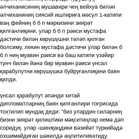
әлчиханисиниң мушавири чең вейхуа билән
әлчиханиниң сиясий ишлириға мәсул 1‏-катипи
ваң фейниң б б п мәркизини зиярәт
қилғанлиқини, улар б б п рәиси мустафа
дәстичи билән көрүшүшни тәләп қилған
болсиму, лекин мустафа дәстичи улар билән б
б п ниң муавин рәиси вә баш катипи үзәйир
тунч билән йәнә бир муавин рәиси үнсал
қарабулутни көрүшүшкә буйруғанлиқини баян
қилди.
үнсал қарабулут әпәнди хитай
дипломатларниң баян қилғанлири тоғрисида
тохтилип мундақ деди: "биз улардин силәрниң
бизни зиярәт қилиштики мәқситиңлар немә дәп
соридуқ. улар ‹шинҗаңдики вәзийәт түркийәдә
охшимайдиған шәкилдә аңлитиливатиду.