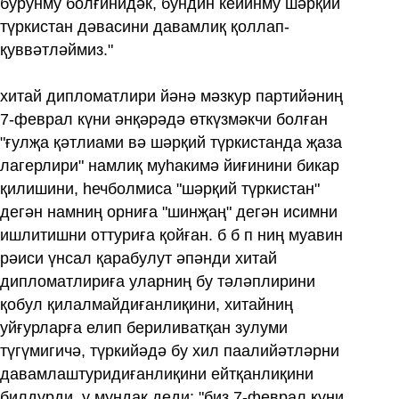
бурунму болғинидәк, бундин кейинму шәрқий
түркистан дәвасини давамлиқ қоллап-
қуввәтләймиз."
хитай дипломатлири йәнә мәзкур партийәниң
7‏-феврал күни әнқәрәдә өткүзмәкчи болған
"ғулҗа қәтлиами вә шәрқий түркистанда җаза
лагерлири" намлиқ муһакимә йиғинини бикар
қилишини, һечболмиса "шәрқий түркистан"
дегән намниң орниға "шинҗаң" дегән исимни
ишлитишни оттуриға қойған. б б п ниң муавин
рәиси үнсал қарабулут әпәнди хитай
дипломатлириға уларниң бу тәләплирини
қобул қилалмайдиғанлиқини, хитайниң
уйғурларға елип бериливатқан зулуми
түгүмигичә, түркийәдә бу хил паалийәтләрни
давамлаштуридиғанлиқини ейтқанлиқини
билдүрди. у мундақ деди: "биз 7-феврал күни