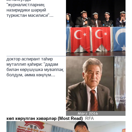
"журналистларниң
нәзиридики шәрқий
түркистан мәсилиси"
темисида муһакимә йиғини
өткүзүлди
доктор аспирант таһир
мутәллип қаһири: "дадам
билән көрүшүшкә мувәппәқ
болдум, әмма көңлүм
йәнила йерим"
көп көрүлгән хәвәрләр (Most Read)
RFA