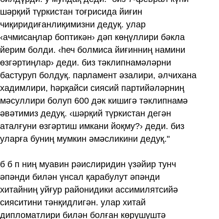
шәрқий түркистан тоғрисида йиғин
чиқиридиғанлиқимизни дедуқ. улар
‹ачмисаңлар боптикән› дәп көңүллири бәкла
йерим болди. ‹һеч болмиса йиғинниң намини
өзгәртиңлар› деди. биз тәклипнамәләрни
бастуруп болдуқ. парламент әзалири, әлчихана
хадимлири, һәрқайси сиясий партийәләрниң
мәсуллири болуп 600 дәк кишигә тәклипнамә
әвәтимиз дедуқ. ‹шәрқий түркистан дегән
аталғуни өзгәртиш имкани йоқму?› деди. биз
уларға буниң мумкин әмәсликини дедуқ."
б б п ниң муавин рәислиридин үзәйир тунч
әпәнди билән үнсал қарабулут әпәнди
хитайниң уйғур районидики ассимилятсийә
сияситини тәнқидлигән. улар хитай
дипломатлири билән болған көрүшүштә