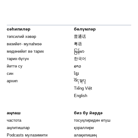
сәһипиләр
бөлүмләр
тәпсилий хәвәр
普通话
вәзийәт- мулаһизә
粤语
мәдәнийәт вә тарих
မြန်မာ
тарих-бүгүн
한국어
йәттә су
ລາວ
син
ខ្មែរ
архип
བོད་སྐད།
Tiếng Việt
English
аңлаш
биз бу йәрдә
частота
тосуқлиридин өтүш
Opens in new window
аңлитишлар
қораллири
Podcasts мулазимити
алақилишиң