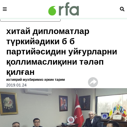
сәһипә
из
асаслиқ мәзмунға атлаң
хитай дипломатлар
түркийәдики б б
партийәсидин уйғурларни
қоллимаслиқини тәләп
қилған
ихтиярий мухбиримиз әркин тарим
2019.01.24