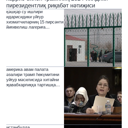
пирезидентлиқ риқабәт нәтиҗиси
қәшқәр су ишлири
идарисидики уйғур
хизмәтчиләрниң 15 пирсәнти
йиғивелиш лагериға
соливелинған
америка авам палата
әзалири трамп һөкүмитини
уйғур мәсилисидә хитайни
җавабкарлиққа тартишқа
чақирди
истанбулда