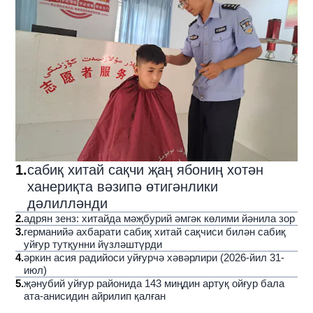
1
.
сабиқ хитай сақчи җаң ябониң хотән
ханериқта вәзипә өтигәнлики
дәлилләнди
2
.
адрян зенз: хитайда мәҗбурий әмгәк көлими йәнила зор
3
.
германийә ахбарати сабиқ хитай сақчиси билән сабиқ
уйғур тутқунни йүзләштүрди
4
.
әркин асия радийоси уйғурчә хәвәрлири (2026-йил 31-
июл)
5
.
җәнубий уйғур районида 143 миңдин артуқ ойғур бала
ата-анисидин айрилип қалған