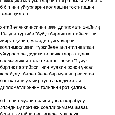
һәққидики мәлуматларниң тоғра әмәсликини вә
б б п ниң уйғурларни қоллашни тохтитишни
тәләп қилған.
хитай әлчиханисиниң икки дипломати 1-айниң
19-күни түркийә "бүйүк бирлик партийәси" ни
зиярәт қилип, улардин уйғурларни
қоллимаслиқни, түркийәдә аңлитиливатқан
уйғурлар һәққидики тәшвиқатларға қулақ
салмаслиқни тәләп қилған. лекин "бүйүк
бирлик партийәси" ниң муавин рәиси үнсал
қарабулут билән йәнә бир муавин рәиси вә
баш катипи үзәйир тунч әпәнди хитай
дипломатлириниң тәлипини рәт қилған.
б б п ниң муавин рәиси үнсал қарабулут
әпәнди бу һәқтики соаллиримизға җаваб
берип, хитайниң әнқәрәдә турушлуқ