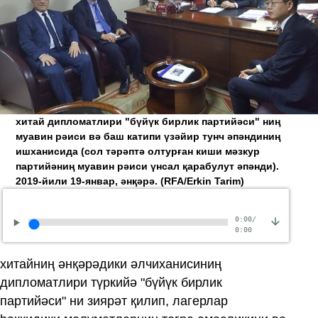
хитай дипломатлири "бүйүк бирлик партийәси" ниң
муавин рәиси вә баш катипи үзәйир тунч әпәндиниң
ишханисида (сол тәрәптә олтурған киши мәзкур
партийәниң муавин рәиси үнсал қарабулут әпәнди).
2019-йили 19-январ, әнқәрә.
(RFA/Erkin Tarim)
0:00
/
0:00
хитайниң әнқәрәдики әлчиханисиниң
дипломатлири түркийә "бүйүк бирлик
партийәси" ни зиярәт қилип, лагерлар