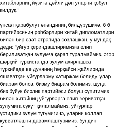
хитайларниң йүзигә дәйли дәп уларни қобул
қилдуқ."
үнсал қарабулут әпәндиниң билдүрүшичә, б б
партийәсиниң рәһбәрлири хитай дипломатлири
билән бир саәт әтрапида сөзләшкән. у мундақ
деди: "уйғур қериндашлиримизға елип
бериливатқан зулумға қарап туралмаймиз. әгәр
шәрқий түркистанда зулум ахирлашса
түркийәдә вә дуняниң һәрқайси җайлирида
яшаватқан уйғурларму хатирҗәм болиду. улар
биарам болса, бизму биарам болимиз. шуңа
биз бүйүк бирлик партийәси болуш сүпитимиз
билән хитайниң уйғурларға елип бериватқан
зулумиға сүкүт қилалмаймиз. уйғурлар
үстидики зулум түгүмигичә, уларни қоллап-
қуввәтләшни давамлаштуримиз. бундин