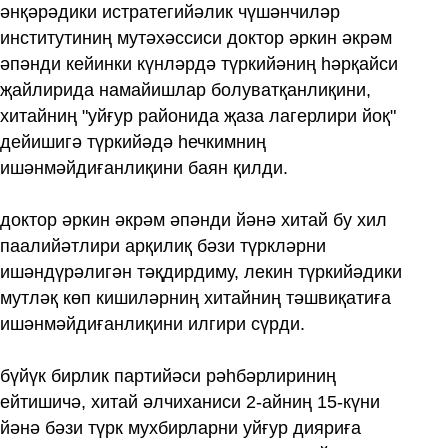
әнқәрәдики истратегийәлик чүшәнчиләр
институтиниң мутәхәссиси доктор әркин әкрәм
әпәнди кейинки күнләрдә түркийәниң һәрқайси
җайлирида намайишлар болуватқанлиқини,
хитайниң "уйғур районида җаза лагерлири йоқ"
дейишигә түркийәдә һечкимниң
ишәнмәйдиғанлиқини баян қилди.
доктор әркин әкрәм әпәнди йәнә хитай бу хил
паалийәтлири арқилиқ бәзи түркләрни
ишәндүрәлигән тәқдирдиму, лекин түркийәдики
мутләқ көп кишиләрниң хитайниң тәшвиқатиға
ишәнмәйдиғанлиқини илгири сүрди.
бүйүк бирлик партийәси рәһбәрлириниң
ейтишичә, хитай әлчиханиси 2-айниң 15-күни
йәнә бәзи түрк мухбирларни уйғур дияриға