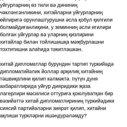
уйғурларниң өз тили вә дининиң
чәкләнгәнликини, хитайларни уйғурларниң
өйлиригә орунлаштурушни әсла қобул қилғили
болмайдиғанлиқини, у земинниң әсли игилири
болған уйғурлар вә уларниң қизлирини
хитайлар билән тойлишишқа мәҗбурлашни
тохтитишни алаһидә тәкитләшкән.
хитай дипломатлар бурундин тартип түркийәдә
дипломатийәлик йоллар арқилиқ хитайниң
тәшвиқатини қилип кәлмәктә. пүтүн дуня
ахбаратлирида уйғур дияридики җаза
лагерлири мәсилиси оттуриға қоюлуватқан бир
вәзийәттә хитай дипломатлириниң түркийәдики
сиясий партийәләрни зиярәт қилип, хитайни
ақлиши түркләрни ишәндүрәләмду?