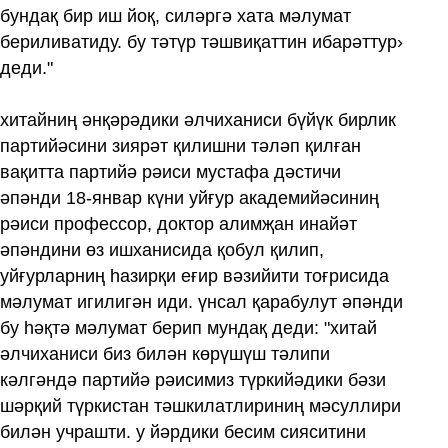
бундақ бир иш йоқ, силәргә хата мәлумат
бериливатиду. бу тәтүр тәшвиқаттин ибарәттур›
деди."
хитайниң әнқәрәдики әлчиханиси бүйүк бирлик
партийәсини зиярәт қилишни тәләп қилған
вақитта партийә рәиси мустафа дәстичи
әпәнди 18-январ күни уйғур академийәсиниң
рәиси профессор, доктор алимҗан инайәт
әпәндини өз ишханисида қобул қилип,
уйғурларниң һазирқи еғир вәзийити тоғрисида
мәлумат игилигән иди. үнсал қарабулут әпәнди
бу һәқтә мәлумат берип мундақ деди: "хитай
әлчиханиси биз билән көрүшүш тәлипи
кәлгәндә партийә рәисимиз түркийәдики бәзи
шәрқий түркистан тәшкилатлириниң мәсуллири
билән учрашти. у йәрдики бесим сияситини