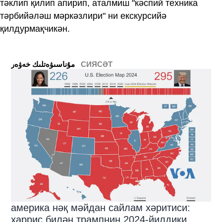
тәклип қилип апирип, аталмиш "кәспий техника
тәрбийәләш мәркәзлири" ни екскурсийә
қилдурмақчикән.
СИЯСӘТ
ﻣﯘﻧﺎﺳﯩﯟﻩﺗﻠﯩﻚ ﺧﻪﯞﻩﺭ
америка нәқ мәйдан сайлам хәритиси:
харрис билән трампниң 2024-йилдики