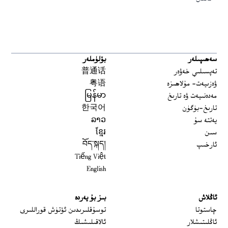
سەھىپىلەر
بۆلۈملەر
تەپسىلىي خەۋەر
普通话
ۋەزىيەت- مۇلاھىزە
粤语
مەدەنىيەت ۋە تارىخ
မြန်မာ
تارىخ-بۈگۈن
한국어
يەتتە سۇ
ລາວ
سىن
ខ្មែរ
ئارخىپ
བོད་སྐད།
Tiếng Việt
English
ئاڭلاش
بىز بۇ يەردە
 window
چاستوتا
توسۇقلىرىدىن ئۆتۈش قوراللىرى
ئاڭلىتىشلار
ئالاقىلىشىڭ