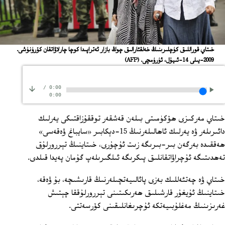
خىتاي قوراللىق كۈچلىرىنىڭ خەلقئارالىق چوڭ بازار ئەتراپىدا كوچا چارلاۋاتقان كۆرۈنۈشى.
2009-يىلى 14-ئىيۇل، ئۈرۈمچى.
(AFP)
/
0:00
0:00
خىتاي مەركىزى ھۆكۈمىتى بىلەن قەشقەر توققۇزاقتىكى يەرلىك
دائىرىلەر ۋە يەرلىك ئاھالىلەرنىڭ 15‏-دېكابىر «سايباغ ۋەقەسى»
ھەققىدە بەرگەن بىر-بىرىگە زىت ئۇچۇرى، خىتاينىڭ تېررورلۇق
تەھدىتىگە ئۇچراۋاتقانلىق پىكرىگە ئىلگىرىلەپ گۇمان پەيدا قىلدى.
خىتاي ۋە چەتئەللىك بەزى پائالىيەتچىلەرنىڭ قارىشىچە، بۇ ۋەقە،
خىتاينىڭ ئۇيغۇر قارشىلىق ھەرىكىتىنى تېررورلۇققا چېتىش
غەرىزىنىڭ مەغلۇبىيەتكە ئۇچرىغانلىقىنى كۆرسەتتى.