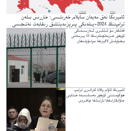
ئامېرىكا نەق مەيدان سايلام خەرىتىسى: خاررىس بىلەن
ترامپنىڭ 2024-يىلدىكى پىرېزىدېنتلىق رىقابەت نەتىجىسى
قەشقەر سۇ ئىشلىرى ئىدارىسىدىكى
ئۇيغۇر خىزمەتچىلەرنىڭ 15 پىرسەنتى
يىغىۋېلىش لاگېرىغا سولىۋېلىنغان
ئامېرىكا ئاۋام پالاتا ئەزالىرى ترامپ
ھۆكۈمىتىنى ئۇيغۇر مەسىلىسىدە خىتاينى
جاۋابكارلىققا تارتىشقا چاقىردى