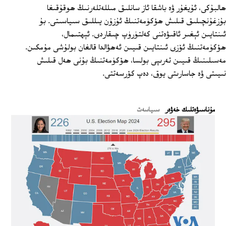
ھالبۇكى، ئۇيغۇر ۋە باشقا ئاز سانلىق مىللەتلەرنىڭ ھوقۇقىغا
بۇزغۇنچىلىق قىلىش ھۆكۈمەتنىڭ ئۇزۇن يىللىق سىياسىتى. بۇ
ئىنتايىن ئېغىر ئاقىۋەتنى كەلتۈرۈپ چىقاردى. ئېھتىمال،
ھۆكۈمەتنىڭ ئۆزى ئىنتايىن قىيىن ئەھۋالدا قالغان بولۇشى مۇمكىن.
مەسىلىنىڭ قىيىن تەرىپى بولسا، ھۆكۈمەتنىڭ بۇنى ھەل قىلىش
نىيىتى ۋە جاسارىتى يوق، دەپ كۆرسەتتى.
ﻣﯘﻧﺎﺳﯩﯟﻩﺗﻠﯩﻚ ﺧﻪﯞﻩﺭ
سىياسەت