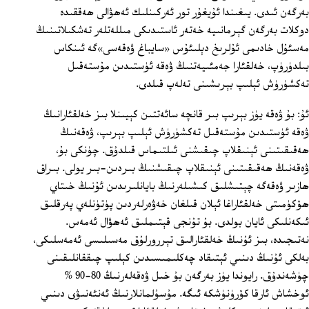
بەرگەن ئىدى. يىغىندا ئۇيغۇر تور ئەركىنلىك ئەھۋالى ھەققىدە
دوكلات بەرگەن گېرمانىيە خەتەر ئاستىدىكى مىللەتلەر تەشكىلاتىنىڭ
مەسئۇل خادىمى ئۇلرىخ دېلىئۇس «سايباغ ۋەقەسى»گە ئىنكاس
بىلدۈرۈپ، خەلقئارا جەمئىيەتنىڭ ۋەقە ئۈستىدىن مۇستەقىل
تەكشۈرۈش ئېلىپ بېرىشىنى تەلەپ قىلدى.
ئۇ: بۇ ۋەقە يۈز بېرىپ بىر قانچە سائەتتىن كېيىنلا بىز خەلقئارانىڭ
ۋەقە ئۈستىدىن مۇستەقىل تەكشۈرۈش ئېلىپ بېرىپ، ۋەقەنىڭ
ھەقىقىتىنى ئېنىقلاپ چىقىشنى ئىلتىماس قىلدۇق. چۈنكى بۇ،
ۋەقەنىڭ ھەقىقىتىنى ئېنىقلاپ چىقىشنىڭ بىردىن-بىر يولى. بىراق
ھازىر ۋەقەگە چېتىشلىق كىشىلەرنىڭ بايانلىرىدىن ئۇنىڭ خىتاي
ھۆكۈمىتى خەلقئاراغا ئېلان قىلغان خەۋەرلەردىن پۈتۈنلەي پەرقلىق
ئىكەنلىكى ئايان بولدى. بۇ تۇنجى قېتىملىق ئەھۋال ئەمەس.
نەتىجىدە، بىز ئۇنىڭ خەلقئارالىق تېررورلۇق مەسىلىسى ئەمەسلىكى،
بەلكى ئۇنىڭ دىنىي ئېتىقاد چەكلىمىسىدىن كېلىپ چىققانلىقىنى
چۈشەندۇق. رايوندا يۈز بەرگەن بۇ خىل ۋەقەلەرنىڭ 80-90 %
ئوخشاش ئارقا كۆرۈنۈشكە ئىگە. مۇسۇلمانلارنىڭ ئەنئەنىۋى دىنىي