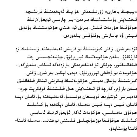
«بېيجىڭ باھارى» ژۇرنىلىدىكى خۇ پىڭ ئەپەندىنىڭ قارىشىچە،
ئىختىلاپنى يۇمشىتىشنىڭ بىردىن-بىر چارىسى ئۇيغۇرلارنىڭ
ھوقۇقىغا ھۆرمەت قىلىش. بىراق ئۇ، خىتاي ھۆكۈمىتىنىڭ بۇنداق
نىيىتى ۋە جاسارىتى يوقلۇقىنى بىلدۈردى.
ئۇ: يەر شارى ۋاقتى گېزىتىنىڭ بۇ قارىشى ئەمەلىيەتتە، ۋاسىتىلىك ۋە
نازۇكلۇق بىلەن ھۆكۈمەتنىڭ تېررورلۇق چۈشەنچىسىنى رەت
قىلغانلىقتۇر. چۈنكى ئۇ قەشقەردىكى بۇ ۋەقەگە ئىنكاس بىلدۈرگەن.
ھۆكۈمەت بۇ ۋەقەنى تېررورلۇق، دېدى. لېكىن يەر شارى ۋاقتى
گېزىتىنىڭ بۇنداق دېيىشى ھۆكۈمەتنىڭ پىكرىنى ئىنكار قىلغانلىق
بىلەن باراۋەر. گەرچە ئۇ ئىختىلاپنى ھەل قىلىشنىڭ كونكرېت چارە-
تەدبىرىنى ئوتتۇرىغا قويمىغان بولسىمۇ، ئەمەلىيەتتە بۇ، ئاسان دېسە
ئاسان، قىيىن دېسە قىيىن مەسىلە. ئاسان دېگەندە بۇ كىشىلىك
ھوقۇق مەسىلىسى. ھۆكۈمەت ئەگەر ئۇيغۇرلارنىڭ ئاساسىي
كىشىلىك ھوقۇقىغا بۇزغۇنچىلىق قىلىشنى توختاتسا، مەسىلە ئاستا-
ئاستا يۇمشايدۇ.