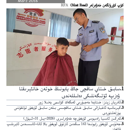
كۆپ كۆرۈلگەن خەۋەرلەر (Most Read)
RFA
1
.
سابىق خىتاي ساقچى جاڭ يابونىڭ خوتەن خانئېرىقتا
ۋەزىپە ئۆتىگەنلىكى دەلىللەندى
2
.
ئادريان زېنز: خىتايدا مەجبۇرىي ئەمگەك كۆلىمى يەنىلا زور
3
.
گېرمانىيە ئاخباراتى سابىق خىتاي ساقچىسى بىلەن سابىق ئۇيغۇر تۇتقۇننى
يۈزلەشتۈردى
4
.
ئەركىن ئاسىيا رادىيوسى ئۇيغۇرچە خەۋەرلىرى (2026-يىل 31-ئىيۇل)
5
.
جەنۇبىي ئۇيغۇر رايونىدا 143 مىڭدىن ئارتۇق ئويغۇر بالا ئاتا-ئانىسىدىن ئايرىلىپ
قالغان