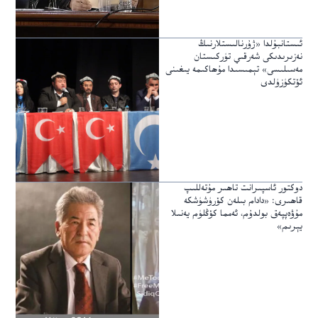
ئىستانبۇلدا «ژۇرنالىستلارنىڭ
نەزىرىدىكى شەرقىي تۈركىستان
مەسىلىسى» تېمىسىدا مۇھاكىمە يىغىنى
ئۆتكۈزۈلدى
دوكتور ئاسپىرانت تاھىر مۇتەللىپ
قاھىرى: «دادام بىلەن كۆرۈشۈشكە
مۇۋەپپەق بولدۇم، ئەمما كۆڭلۈم يەنىلا
يېرىم»