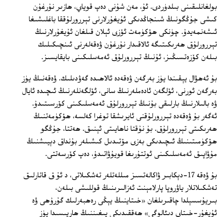
بولغانلىقىنى بىلدۈردى. ئۇ، مەن شۇنى دەپ قوياي، ھازىر نۇرغۇن
كىشى جۇڭگونىڭ شىنجاڭدىكى ئۇيغۇرلارنى تېررورلۇققا باغلىشىغا
ئىشەنمەيدۇ. چۈنكى ھۆكۈمەت ئۆزى ئېلان قىلغان ئۇيغۇرلارنىڭ
تېررورلۇق ھەرىكىتىگە ئالاقىدار نۇرغۇن ۋەقەلەرنى ئىنچىكىلىك
بىلەن كۆزەتسىڭىز، ئۇنىڭ تېررورلۇق ئەمەسلىكىنى بايقايسىز.
بۇ ئەھۋال يېقىندا يۈز بەرگەن ۋەقەدە ئالاھىدە گەۋدىلىك. ۋەقەنىڭ يۈز
بەرگەن ئورنى، ئۆلگەن ئادەملەرنىڭ سانى، ئۆلگەنلەرنىڭ ئىچىدە ئايال
ۋە بالىلارنىڭ بارلىقى بۇنىڭ تېررورلۇق ئەمەسلىكىنى كۆرسىتىدۇ.
ئەگەر بۇ ۋەقەدە تېررورلۇقنى ئايرىشقا توغرا كەلسە، ھۆكۈمەتنىڭ
ھەرىكىتى تېررورلۇق. بۇ نۇقتا ناھايىتى ئېنىق. ھەتتا، جۇڭگو
ھۆكۈمىتىنىڭ ئىچىدىكى بەزى مۆتىدىل كىشىلەر بۇنداق دېيىشنىڭ
مۇۋاپىق ئەمەسلىكىنى ئوتتۇرىغا قويۇۋاتىدۇ، دەپ كۆرسەتتى.
بۇ ۋەقە 17‏-دېكابىر ۋاكالەتسىز مىللەتلەر تەشكىلاتى، د ئۇ ق قاتارلىق
تەشكىلاتلار ياۋروپا پارلامېنت ئەزالىرىنىڭ قوللىشى بىلەن،
بىريۇسسېلدا چاقىرىلغان «خىتاينىڭ يېڭى رەھبەرلىك گۇرۇھى ۋە
ئۇيغۇر-خىتاي دىئالوگى» ھەققىدىكى يىغىننىڭ ھارپىسىدا يۈز