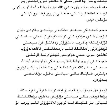
ئېتىقاد يولىنى چەكلەش خىتاي ۋە خەلقئارا تېررورلۇقتىكى بىر
مەسىلە بولسىمۇ، بىراق خىتاي داۋاملىق بۇ يولدا ماڭسا، ئۇ بىر كۈنى
ئۈمىد قىلغانغا ئېرىشىشى، ھەقىقىي تېررورلۇققا دۇچ كېلىشى
مۇمكىن، دېدى.
خەتەر ئاستىدىكى مىللەتلەر تەشكىلاتى يېقىندىن يىللاردىن بۇيان
ئىزچىل خىتاي ھۆكۈمىتىنى ئۇنىڭ ئۇيغۇر ئېلىدىكى سىياسىتىنى
ئۆزگەرتىشكە چاقىرىپ، باستۇرۇش ۋە قاتتىق قول سىياسىتى
ئۇيغۇرلارنى رادىكاللىققا ئېلىپ بارىدىغانلىقىنى ئاگاھلاندۇرۇپ
كەلگەن. بىراق، خىتاي ھۆكۈمىتى ئۇيغۇرلارنىڭ قارشىلىق
ھەرىكىتىنى تېررورلۇققا باغلاپ، رايوندىكى توقۇنۇشلار ئۇنىڭ
سىياسىتى بىلەن ئالاقىدار ئىكەنلىكىنى رەت قىلغان، لېكىن ئۇلرىخ
دېلىئۇس خىتاينىڭ مىللىي سىياسىتى مەغلۇپ بولغانلىقىنى
بىلدۈردى.
ئۇ مۇنداق دەيدۇ: بىزنىڭچە، بۇ ۋەقە ئۇنىڭ شەرقىي تۈركىستاندا
يولغا قويغان مىللىي سىياسىتى پۈتۈنلەي مەغلۇپ بولغانلىقىنىڭ
ئىسپاتى. بىز خىتاينىڭ نېمە ئۈچۈن تەكشۈرۈش ئېلىپ بېرىپ، بۇ