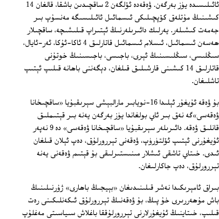
ئائىلىسىدە يۈز بەرگەن. ۋەقەدە ئۆلگەن 2 ساقچىدىن باشقا، قالغان 14
كىشىنىڭ مۇتلەق كۆپچىلىكى ئىسمائىل ئائىلىسىگە مەنسۇپ بىر
جەمەت كىشىلەر. يەرلىك دائىرىلەرنىڭ ئېتىراپ قىلىشىچە، ساقچىلار
ھەسەن ئىسمائىل، ئىسلام ئىسمائىل قاتارلىق 4 ئاكا-ئۇكا، ئەر-ئايال،
سىڭلىسى، سىڭلىسىنىڭ ئېرى، باجىسى، باجىسىنىڭ خوتۇنى
قاتارلىق 14 كىشىنى قارشىلىق قىلغان، دېگەننى باھانە قىلىپ ئېتىپ
تاشلىغان.
بۇ ۋەقە ئۇيغۇر ئېلىدا 16-نويابىر مارالبېشى سېرىقبۇيا «ساقچىخانا
ۋەقەسى»گە نەق بىر ئاي بولغاندا يۈز بەرگەن يەنە بىر قېتىملىق
قانلىق ۋەقە. دائىرىلەر سېرىقبۇيا «ساقچىخانا ۋەقەسى» دە 9 نەپەر
ئۇيغۇرنى ئېتىپ ئۆلتۈرۈپ، ۋەقەنى تېررورلۇق، دەپ ئېلان قىلغان
ئىدى. خىتاي تاشقى ئىشلار مىنىستىرلىقى بۇ قېتىم ۋەقەنى يەنە
تېررورلۇق، دەپ جاكارلىغان.
بىراق ئامېرىكىدا نەشر قىلىنىدىغان «بېيجىڭ باھارى» ژۇرنىلىنىڭ
باش مۇھەررىرى خۇ پىڭ، بۇ ۋەقەنىڭ تېررورلۇق ئىكەنلىكىنى رەت
قىلىپ، خىتاينىڭ ئۇيغۇرلارنى تېررورلۇققا باغلاش سىياسىتى مەغلۇپ