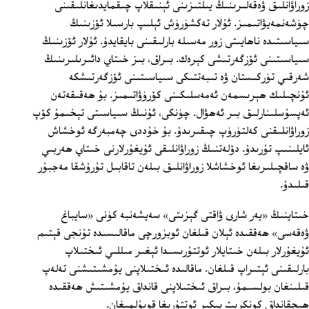
زوراۋانلىق ۋەقەلىرىنىڭ يىلتىزىنى ئېنىقلاپ چىقمايدىغانلىقىنى
چۈشەنمەيۋاتىمىز. ئۇلار تەكشۈرۈش ئېلىپ بارسىلا ئۆزىنىڭ
سىياسىتىدە ناھايىتى زور مەسىلە بارلىقىنى بايقايدۇ. ئۇلار ئۆزىنىڭ
سىياسىتىنى ئۆزگەرتىشى كېرەك. بىراق، بىز خىتاي دائىرىلىرىنىڭ
شەرقىي تۈركىستان ۋە تىبەتتىكى سىياسىتىنى ئۆزگەرتىشكە
ئۇنچىلىك ھېرىسمەن ئەمەسلىكىنى كۆرۈۋاتىمىز. بۇ ھەقىقەتەن
ئەپسۇسلىنارلىق بىر ئەھۋال. چۈنكى، ئۇنىڭ سىياسىتى تېخىمۇ كۆپ
زوراۋانلىقنى كەلتۈرۈپ چىقىرىدۇ. بۇ خۇددى چەمبەرگە ئوخشاش
ئايلىنىپ تۇرىدۇ. دۆلەتنىڭ زوراۋانلىقى ئۇيغۇرلارنى خىتاي ھەربىي
ۋە ساقچىلىرىغا ئوخشاشلا زوراۋانلىق بىلەن تاقابىل تۇرۇشقا مەجبۇر
قىلىدۇ.
خىتاينىڭ «يەر شارى ۋاقتى گېزىتى» سەيشەنبە كۈنى «سايباغ
ۋەقەسى» ھەققىدە ئېلان قىلغان ئوبزورچى ماقالىسىدە تۇنجى قېتىم
ئۇيغۇرلار بىلەن خىتايلار ئوتتۇرىسىدا ئېغىر مىللىي ئىختىلاپ
بارلىقىنى ئېتىراپ قىلغان. ماقالىدە ئىختىلاپنى يۇمشىتىشنى تەلەپ
قىلىنغان بولسىمۇ، بىراق ئىختىلاپنى قانداق يۇمشىتىش ھەققىدە
ھېچقانداق كونكرېت پىكىر ئوتتۇرىغا قويۇلمىغان.