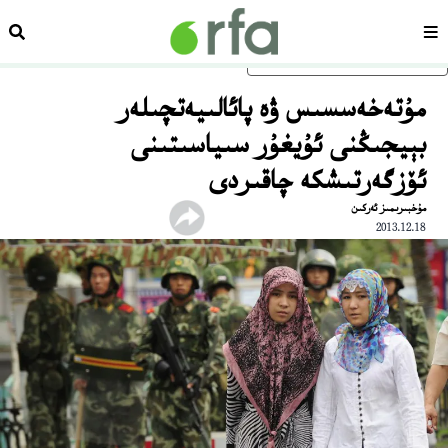
سەھىپە
ئىزد
ئاساسلىق مەزمۇنغا ئاتلاڭ
مۇتەخەسسىس ۋە پائالىيەتچىلەر
بېيجىڭنى ئۇيغۇر سىياسىتىنى
ئۆزگەرتىشكە چاقىردى
مۇخبىرىمىز ئەركىن
2013.12.18