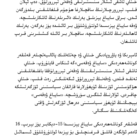
خىتاي تاشقى ئىشلار مىنىستىرلىقى ۋەقەنى تېررورلۇق، دەپ ئېلان
قىلىپ، تېررورچىلارنىڭ ساقچىلارغا ھۇجۇم قىلغانلىقىنى بىلدۈرگەن
ئىدى. بىراق سايباغ يېزىلىق يەرلىك دائىرىلەرنىڭ ئاشكارىلىشىچە،
ۋەقە سايباغ يېزىسىدا ئولتۇرۇشلۇق بىر ئائىلىدە يۈز بەرگەن. يەرلىك
ئاھالىلەرنىڭ ئاشكارىلىشىچە، ساقچىلار بىر ئائىلە كىشىلىرىنى قىرىپ
تاشلىغان.
ئامېرىكا ۋە ياۋروپادىكى خىتاي ۋە چەتئەللىك پائالىيەتچىلەر قەشقەر
كوناشەھەردىكى «سايباغ ۋەقەسى»گە ئىنكاس قايتۇرۇپ، خىتاي
تاشقى ئىشلار مىنىستىرلىقىنىڭ ۋەقەنى تېررورلۇققا باغلىغانلىقىنى
تەنقىد قىلدى، ۋەقەنىڭ تېررورلۇق ئىكەنلىكىنى رەت قىلىپ، خىتاي
ھۆكۈمىتىنى ئۆزىنىڭ ئۇيغۇرلارغا قاراتقان سىياسىتىنى ئۆزگەرتىشكە
چاقىردى. ئۇلارنىڭ ئىلگىرى سۈرۈشىچە، «سايباغ ۋەقەسى»
بېيجىڭنىڭ ئۇيغۇر سىياسىتىنى دەرھال ئۆزگەرتىش ۋاقتى
كەلگەنلىكىنىڭ سىگنالى.
قەشقەر كوناشەھەردىكى سايباغ يېزىسىدا 15‏-دېكابىر يۈز بېرىپ، 16
ئادەم ئۆلگەن قانلىق قىرغىنچىلىق بۇ يېزىدا ئولتۇرۇشلۇق ئىسمائىل