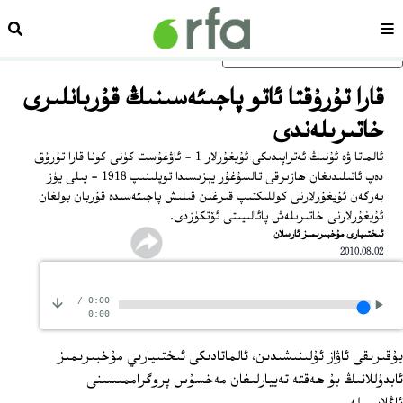
سەھىپە
ئىزد
ئاساسلىق مەزمۇنغا ئاتلاڭ
قارا تۇرۇقتا ئاتو پاجىئەسىنىڭ قۇربانلىرى
خاتىرىلەندى
ئالماتا ۋە ئۇنىڭ ئەتراپىدىكى ئۇيغۇرلار 1 - ئاۋغۇست كۈنى كونا قارا تۇرۇق
دەپ ئاتىلىدىغان ھازىرقى تالسۇغۇر يېزىسىدا توپلىنىپ 1918 - يىلى يۈز
بەرگەن ئۇيغۇرلارنى كوللىكتىپ قىرغىن قىلىش پاجىئەسىدە قۇربان بولغان
ئۇيغۇرلارنى خاتىرىلەش پائالىيىتى ئۆتكۈزدى.
ﺋﯩﺨﺘﯩﻴﺎﺭﻯ ﻣﯘﺧﺒﯩﺮﯨﻤﯩﺰ ﺋﺎﺭﺳﻠﺎﻥ
2010.08.02
/
0:00
0:00
يۇقىرىقى ئاۋاز ئۇلىنىشىدىن، ئالماتادىكى ئىختىيارىي مۇخبىرىمىز
ئابدۇللانىڭ بۇ ھەقتە تەييارلىغان مەخسۇس پروگراممىسىنى