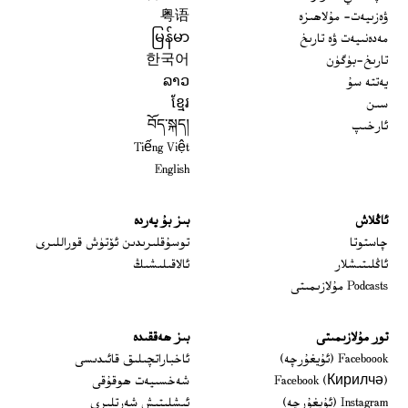
ۋەزىيەت- مۇلاھىزە
粤语
مەدەنىيەت ۋە تارىخ
မြန်မာ
تارىخ-بۈگۈن
한국어
يەتتە سۇ
ລາວ
سىن
ខ្មែរ
ئارخىپ
བོད་སྐད།
Tiếng Việt
English
ئاڭلاش
بىز بۇ يەردە
 window
چاستوتا
توسۇقلىرىدىن ئۆتۈش قوراللىرى
ئاڭلىتىشلار
ئالاقىلىشىڭ
Podcasts مۇلازىمىتى
تور مۇلازىمىتى
بىز ھەققىدە
Opens in new window
Faceboook (ئۇيغۇرچە)
ئاخباراتچىلىق قائىدىسى
Opens in new window
Facebook (Кирилчә)
شەخسىيەت ھوقۇقى
Opens in new window
Instagram (ئۇيغۇرچە)
ئىشلىتىش شەرتلىرى