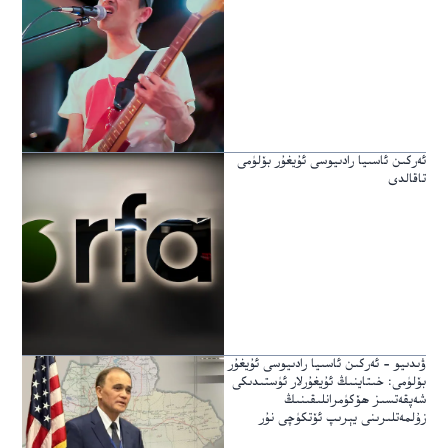
ئەركىن ئاسىيا رادىيوسى ئۇيغۇر بۆلۈمى
تاقالدى
ۋىدىيو – ئەركىن ئاسىيا رادىيوسى ئۇيغۇر
بۆلۈمى: خىتاينىڭ ئۇيغۇرلار ئۈستىدىكى
شەپقەتسىز ھۆكۈمرانلىقىنىڭ
زۇلمەتلىرىنى يېرىپ ئۆتكۈچى نۇر