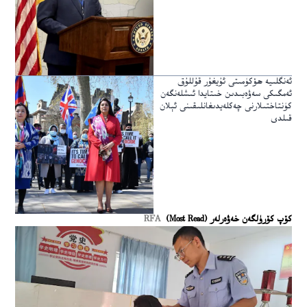
ئەنگلىيە ھۆكۈمىتى ئۇيغۇر قۇللۇق
ئەمگىكى سەۋەبىدىن خىتايدا ئىشلەنگەن
كۈنتاختىلارنى چەكلەيدىغانلىقىنى ئېلان
قىلدى
كۆپ كۆرۈلگەن خەۋەرلەر (Most Read)
RFA