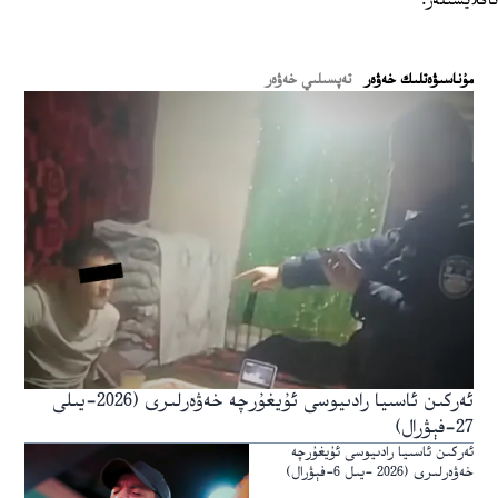
ئاڭلايسىلەر.
ﻣﯘﻧﺎﺳﯩﯟﻩﺗﻠﯩﻚ ﺧﻪﯞﻩﺭ
تەپسىلىي خەۋەر
ئەركىن ئاسىيا رادىيوسى ئۇيغۇرچە خەۋەرلىرى (2026-يىلى
27-فېۋرال)
ئەركىن ئاسىيا رادىيوسى ئۇيغۇرچە
خەۋەرلىرى (2026 -يىل 6-فېۋرال)