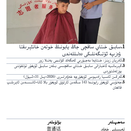
1
.
سابىق خىتاي ساقچى جاڭ يابونىڭ خوتەن خانئېرىقتا
ۋەزىپە ئۆتىگەنلىكى دەلىللەندى
2
.
ئادريان زېنز: خىتايدا مەجبۇرىي ئەمگەك كۆلىمى يەنىلا زور
3
.
گېرمانىيە ئاخباراتى سابىق خىتاي ساقچىسى بىلەن سابىق ئۇيغۇر تۇتقۇننى
يۈزلەشتۈردى
4
.
ئەركىن ئاسىيا رادىيوسى ئۇيغۇرچە خەۋەرلىرى (2026-يىل 31-ئىيۇل)
5
.
جەنۇبىي ئۇيغۇر رايونىدا 143 مىڭدىن ئارتۇق ئويغۇر بالا ئاتا-ئانىسىدىن ئايرىلىپ
قالغان
سەھىپىلەر
بۆلۈملەر
تەپسىلىي خەۋەر
普通话