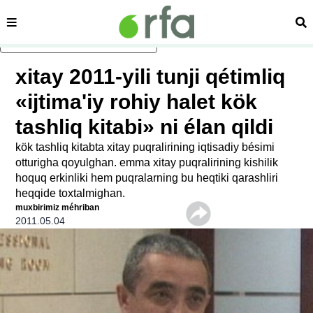
sehipe
izd
asasliq mezmungha atlang
xitay 2011-yili tunji qétimliq
«ijtima'iy rohiy halet kök
tashliq kitabi» ni élan qildi
kök tashliq kitabta xitay puqralirining iqtisadiy bésimi
otturigha qoyulghan. emma xitay puqralirining kishilik
hoquq erkinliki hem puqralarning bu heqtiki qarashliri
heqqide toxtalmighan.
muxbirimiz méhriban
2011.05.04