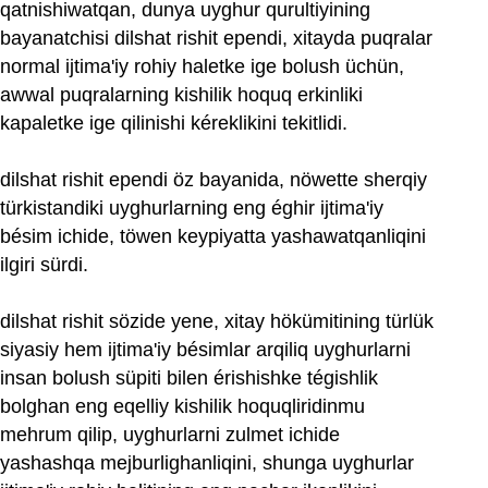
qatnishiwatqan, dunya uyghur qurultiyining
bayanatchisi dilshat rishit ependi, xitayda puqralar
normal ijtima'iy rohiy haletke ige bolush üchün,
awwal puqralarning kishilik hoquq erkinliki
kapaletke ige qilinishi kéreklikini tekitlidi.
dilshat rishit ependi öz bayanida, nöwette sherqiy
türkistandiki uyghurlarning eng éghir ijtima'iy
bésim ichide, töwen keypiyatta yashawatqanliqini
ilgiri sürdi.
dilshat rishit sözide yene, xitay hökümitining türlük
siyasiy hem ijtima'iy bésimlar arqiliq uyghurlarni
insan bolush süpiti bilen érishishke tégishlik
bolghan eng eqelliy kishilik hoquqliridinmu
mehrum qilip, uyghurlarni zulmet ichide
yashashqa mejburlighanliqini, shunga uyghurlar