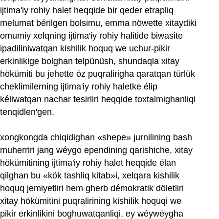
ijtima'iy rohiy halet heqqide bir qeder etrapliq
melumat bérilgen bolsimu, emma nöwette xitaydiki
omumiy xelqning ijtima'iy rohiy halitide biwasite
ipadiliniwatqan kishilik hoquq we uchur-pikir
erkinlikige bolghan telpünüsh, shundaqla xitay
hökümiti bu jehette öz puqralirigha qaratqan türlük
cheklimilerning ijtima'iy rohiy haletke élip
kéliwatqan nachar tesirliri heqqide toxtalmighanliqi
tenqidlen'gen.
xongkongda chiqidighan «shepe» jurnilining bash
muherriri jang wéygo ependining qarishiche, xitay
hökümitining ijtima'iy rohiy halet heqqide élan
qilghan bu «kök tashliq kitab»i, xelqara kishilik
hoquq jemiyetliri hem gherb démokratik döletliri
xitay hökümitini puqralirining kishilik hoquqi we
pikir erkinlikini boghuwatqanliqi, ey wéywéygha