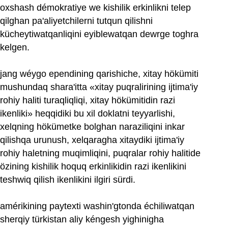
oxshash démokratiye we kishilik erkinlikni telep
qilghan pa'aliyetchilerni tutqun qilishni
kücheytiwatqanliqini eyiblewatqan dewrge toghra
kelgen.
jang wéygo ependining qarishiche, xitay hökümiti
mushundaq shara'itta «xitay puqralirining ijtima'iy
rohiy haliti turaqliqliqi, xitay hökümitidin razi
ikenliki» heqqidiki bu xil doklatni teyyarlishi,
xelqning hökümetke bolghan naraziliqini inkar
qilishqa urunush, xelqaragha xitaydiki ijtima'iy
rohiy haletning muqimliqini, puqralar rohiy halitide
özining kishilik hoquq erkinlikidin razi ikenlikini
teshwiq qilish ikenlikini ilgiri sürdi.
amérikining paytexti washin'gtonda échiliwatqan
sherqiy türkistan aliy kéngesh yighinigha