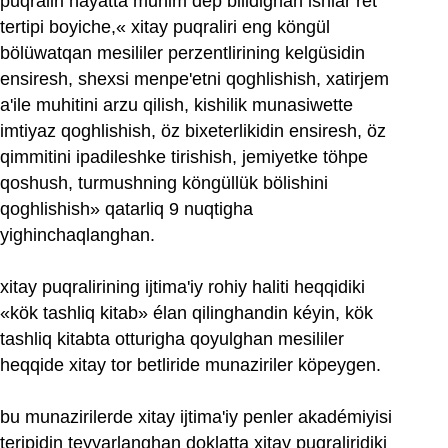
puqraliri hayatta muhim dep bilidighan ishlar ret
tertipi boyiche,« xitay puqraliri eng köngül
bölüwatqan mesililer perzentlirining kelgüsidin
ensiresh, shexsi menpe'etni qoghlishish, xatirjem
a'ile muhitini arzu qilish, kishilik munasiwette
imtiyaz qoghlishish, öz bixeterlikidin ensiresh, öz
qimmitini ipadileshke tirishish, jemiyetke töhpe
qoshush, turmushning köngüllük bölishini
qoghlishish» qatarliq 9 nuqtigha
yighinchaqlanghan.
xitay puqralirining ijtima'iy rohiy haliti heqqidiki
«kök tashliq kitab» élan qilinghandin kéyin, kök
tashliq kitabta otturigha qoyulghan mesililer
heqqide xitay tor betliride munaziriler köpeygen.
bu munazirilerde xitay ijtima'iy penler akadémiyisi
teripidin teyyarlanghan doklatta xitay puqraliridiki