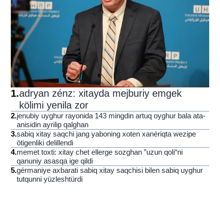
1
.
adryan zénz: xitayda mejburiy emgek
kölimi yenila zor
2
.
jenubiy uyghur rayonida 143 mingdin artuq oyghur bala ata-
anisidin ayrilip qalghan
3
.
sabiq xitay saqchi jang yaboning xoten xanériqta wezipe
ötigenliki delillendi
4
.
memet toxti: xitay chet ellerge sozghan ”uzun qoli“ni
qanuniy asasqa ige qildi
5
.
gérmaniye axbarati sabiq xitay saqchisi bilen sabiq uyghur
tutqunni yüzleshtürdi