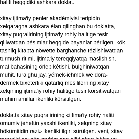
haliti heqqidiki ashkara doklat.
xitay ijtima'iy penler akadémiyisi teripidin
xelqaragha ashkara élan qilinghan bu doklatta,
xitay puqralirining ijtima'iy rohiy halitige tesir
qiliwatqan bésimlar heqqide bayanlar bérilgen. kök
tashliq kitabta nöwette barghanche tézlishiwatqan
turmush ritimi, ijtima'iy tereqqiyatqa maslishish,
mal bahasining örlep kétishi, bulghiniwatqan
muhit, turalghu jay, yémek-ichmek we dora-
dermek bixeterliki qatarliq mesililerning xitay
xelqining ijtima'iy rohiy halitige tesir körsitiwatqan
muhim amillar ikenliki körsitilgen.
doklatta xitay puqralirining «ijtima'iy rohiy haliti
omumiy jehettin yaxshi ikenliki, xelqning xitay
hökümitidin razi» ikenliki ilgiri sürülgen. yeni, xitay