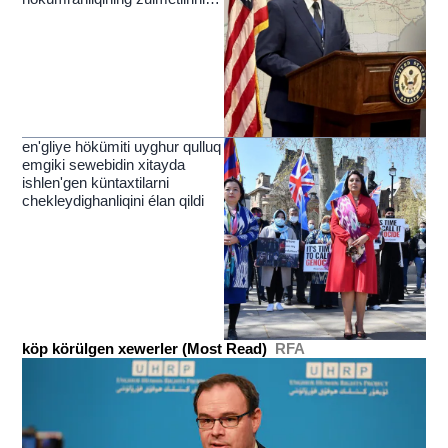
yérip ötküchi nur
en'gliye hökümiti uyghur qulluq
emgiki sewebidin xitayda
ishlen'gen küntaxtilarni
chekleydighanliqini élan qildi
köp körülgen xewerler (Most Read)
RFA