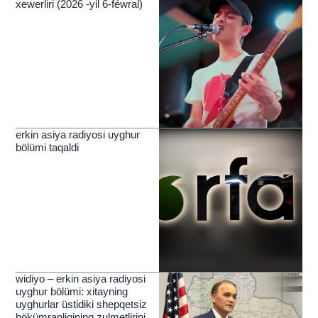
xewerliri (2026 -yil 6-féwral)
erkin asiya radiyosi uyghur
bölümi taqaldi
widiyo – erkin asiya radiyosi
uyghur bölümi: xitayning
uyghurlar üstidiki shepqetsiz
hökümranliqining zulmetlirini