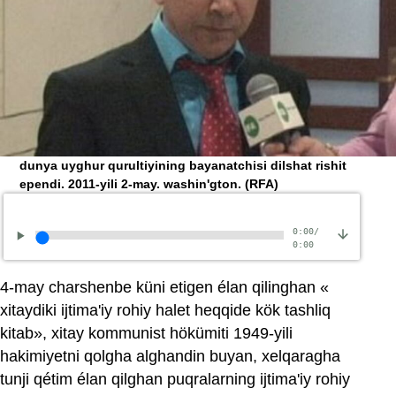
dunya uyghur qurultiyining bayanatchisi dilshat rishit
ependi. 2011-yili 2-may. washin'gton.
(RFA)
0:00
/
0:00
4-may charshenbe küni etigen élan qilinghan «
xitaydiki ijtima'iy rohiy halet heqqide kök tashliq
kitab», xitay kommunist hökümiti 1949-yili
hakimiyetni qolgha alghandin buyan, xelqaragha
tunji qétim élan qilghan puqralarning ijtima'iy rohiy