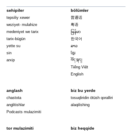
sehipiler
bölümler
tepsiliy xewer
普通话
weziyet- mulahize
粤语
medeniyet we tarix
မြန်မာ
tarix-bügün
한국어
yette su
ລາວ
sin
ខ្មែរ
arxip
བོད་སྐད།
Tiếng Việt
English
anglash
biz bu yerde
Opens in 
chastota
tosuqliridin ötüsh qoralliri
anglitishlar
alaqilishing
Podcasts mulazimiti
tor mulazimiti
biz heqqide