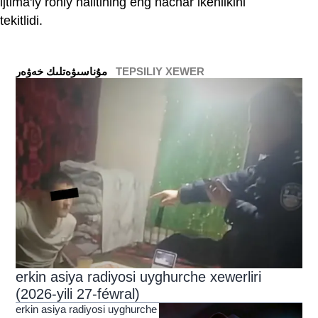
ijtima'iy rohiy halitining eng nachar ikenlikini
tekitlidi.
TEPSILIY XEWER
ﻣﯘﻧﺎﺳﯩﯟﻩﺗﻠﯩﻚ ﺧﻪﯞﻩﺭ
erkin asiya radiyosi uyghurche xewerliri
(2026-yili 27-féwral)
erkin asiya radiyosi uyghurche