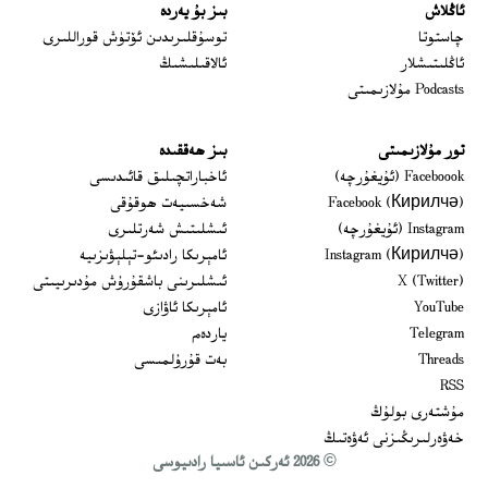
ئاڭلاش
بىز بۇ يەردە
 window
چاستوتا
توسۇقلىرىدىن ئۆتۈش قوراللىرى
ئاڭلىتىشلار
ئالاقىلىشىڭ
Podcasts مۇلازىمىتى
تور مۇلازىمىتى
بىز ھەققىدە
Opens in new window
Faceboook (ئۇيغۇرچە)
ئاخباراتچىلىق قائىدىسى
Opens in new window
Facebook (Кирилчә)
شەخسىيەت ھوقۇقى
Opens in new window
Instagram (ئۇيغۇرچە)
ئىشلىتىش شەرتلىرى
Opens in new window
Instagram (Кирилчә)
ئامېرىكا رادىئو-تېلېۋىزىيە
window
Opens in new window
X (Twitter)
ئىشلىرىنى باشقۇرۇش مۇدىرىيىتى
Opens in new window
Opens in new window
YouTube
ئامېرىكا ئاۋازى
Opens in new window
Telegram
ياردەم
Opens in new window
Threads
بەت قۇرۇلمىسى
RSS
مۇشتەرى بولۇڭ
خەۋەرلىرىڭىزنى ئەۋەتىڭ
© 2026 ئەركىن ئاسىيا رادىيوسى