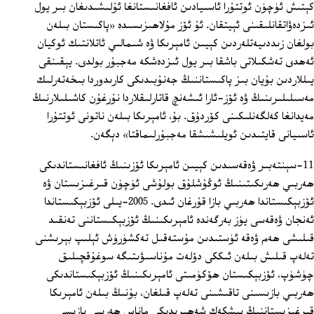
كېتىش ئۈچۈن ئوتتۇرا ئاسىيادىن ئافغانىستانغا ئۇلىشىدىغان بىر يول
ئىزدەۋاتقانلىقىنى ئېيتقان. ئۇ ئۆز مۇلاھىزىسىدە «پاكىستان بىلەن
بولغان زىددىيەتلەردىن كېيىن ئامېرىكا ۋە شىمالىي ئاتلانتىك ئوكيان
ئەھدى تەشكىلاتى باشقا بىر يول ئىزدەشكە مەجبۇر بولدى. يېقىنقى
يىللاردىن بۇيان بىز پاكىستاننىڭ جەنۇبىدىكى كارىدوردا بىخەتەرلىك
مەسىلىلىرىنىڭ ۋە ئۆز-ئارا ئىشەنچ قاتارلىقلاردا نۇرغۇن كاشىلىلارنىڭ
مەيدانغا كەلگەنلىكىنى كۆردۇق. بۇ، ئامېرىكا بىلەن ناتونى ئوتتۇرا
ئاسىيانى قايتىدىن ئويلىشىشقا مەجبۇرلىماقتا» دېگەن.
11-سېنتەبىر ۋەقەسىدىن كېيىن ئامېرىكا ئۆزىنىڭ ئافغانىستاندىكى
ھەربىي ھەرىكىتىنىڭ ئوڭۇشلۇق بولۇشى ئۈچۈن قىرغىزىستان ۋە
ئۆزبېكىستاندا ھەربىي بازا قۇرغان ئىدى. 2005-يىلى ئۆزبېكىستاندا
ئەنجان ۋەقەسى يۈز بەرگەندە ئامېرىكىنىڭ ئۆزبېكىستاننى تەنقىد
قىلىشى ھەم ۋەقە ئۈستىدىن مۇستەقىل تەكشۈرۈش ئېلىپ بېرىشنى
تەلەپ قىلىش بىلەن ئىككى دۆلەت مۇناسىۋىتىگە سوغۇقچىلىق
چۈشۈپ، ئۆزبېكىستان ھۆكۈمىتى ئامېرىكىنىڭ ئۆزبېكىستاندىكى
ھەربىي بازىسىنى تاقىشىنى تەلەپ قىلغان، بۇنىڭ بىلەن ئامېرىكا
قىرغىزىستاننىڭ بىشكەك شەھىرىدىكى ماناس ھەربىي بازىسى