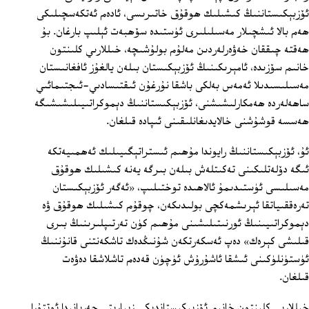
ئۆزبېكىستاننىڭ كىشىلىك ھوقۇق خاتىرىسى، ئادەم ئەتكەسچىلىكى
ھەم بالا ئىشچىلار مەسىلىلىرى ئۈستىدە سۆھبەت ئېلىپ بارغان. بۇ
ھەقتە چىققان خەۋەرلەردىن مەلۇم بولۇشىچە، خىللارىي كلىنتون
خانىم سۆزىدە، ئامېرىكىنىڭ ئۆزبېكىستان بىلەن يالغۇز ئافغانىستان
مەسىلىسىدىلا ئەمەس بەلكى باشقا نۇرغۇن ئىقتىسادىي-ئىجتىمائىي
ساھەلەردە ھەمكارلىشىشنى، ئۆزبېكىستاننىڭ دېموكراتىيىلىشىشىگە
ھەسسە قوشۇشنى خالايدىغانلىقىنى ئىپادە قىلغان.
ئۇ، ئۆزبېكىستاننىڭ رايوندا مۇھىم ئىستراتېگىيىلىك ئەھمىيەتكە
ئىگە دۆلەتلىكىنى تەكىتلەش بىلەن بىرگە يەنە كىشىلىك ھوقۇق
مەسىلىسى ئۈستىدىمۇ ئالاھىدە توختىلىپ، «ئەگەر ئۆزبېكىستان
تەرەققىياتقا ئېرىشمەكچى بولىدىكەن، چوقۇم كىشىلىك ھوقۇق ۋە
دېموكراتىيىنىڭ ئورنىتىلىشىنى مۇھىم كۈن تەرتىپلىرىنىڭ بىرى
قىلىشى كېرەك» دەپ ئەسكەرتكەن شۇنىڭدەك تاشكەنتنى قانۇننىڭ
ئۈستۈنلۈكىنى ئىشقا ئاشۇرۇش ئۈچۈن قەدەم تاشلاشقا دەۋەت
قىلغان.
خىللارىي كلىنتون خانىم ئۆزبېكىستاندىكى زىيارىتى جەريانىدا ئوتتۇرا