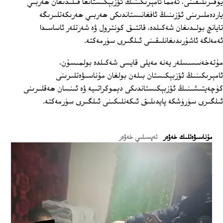
يۇقىرىلىقىنى، ئەمما ئامېرىكىنىڭ ئۆزبېكىستانغا قىلىدىغان ھەربىي
ياردەملىرىنى ئۆزىنىڭ ئافغانىستاندىكى ھەربىي ھەرىكەتلىرىگە
تايانچ بولىدىغان شەكىلدە، قاتتىق كونترول ۋە شەرتلەر ئاساسىدا
ئەمەلگە ئاشۇرىدىغانلىقىنى ئىلگىرى سۈرمەكتە.
مۇتەخەسسىسلەر يەنە مەيلى قايسى شەكىلدە بولمىسۇن،
ئامېرىكىنىڭ ئۆزبېكىستان بىلەن بولغان مۇناسىۋەتلىرىنى
كۈچەيتىشىنىڭ ئۆزبېكىستاندىكى دېموكراتىيە ۋە ئىنسان ھەقلىرىنى
ئىلگىرى سۈرۈشكە پايدىلىق ئىكەنلىكىنى ئىلگىرى سۈرمەكتە.
ﻣﯘﻧﺎﺳﯩﯟﻩﺗﻠﯩﻚ ﺧﻪﯞﻩﺭ
تەپسىلىي خەۋەر