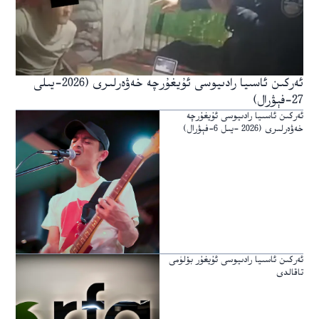
ئەركىن ئاسىيا رادىيوسى ئۇيغۇرچە خەۋەرلىرى (2026-يىلى
27-فېۋرال)
ئەركىن ئاسىيا رادىيوسى ئۇيغۇرچە
خەۋەرلىرى (2026 -يىل 6-فېۋرال)
ئەركىن ئاسىيا رادىيوسى ئۇيغۇر بۆلۈمى
تاقالدى