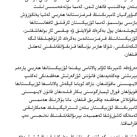
بىلەن چەكلىنىپ قالغان ئىدى. ئەمما مۇتەخەسسىس لىلىت
گىۋورگىيان ئامېرىكىنىڭ قىرغىزىستاندا ھەربىي ئەشيا يەتكۈزۈش
بازىسى بولسىمۇ، ئەمما ئۆزبېكىستان ئارقىلىق ئافغانىستانغا
ئېچىلىدىغان يول بەكرەك قۇلايلىق ۋە چىقىمى ئاز بولغانلىقتىن،
ئۆزبېكىستاننىڭ قىرغىزىستاندىن بەكرەك ئارتۇقچىلىققا ئىگە
ئىكەنلىكىنى، شۇڭا ھازىر بۇنىڭغا قىزىقىۋاتقانلىقىنى تەھلىل
قىلغان.
دەرۋەقە، ئامېرىكا ئاۋام پالاتاسى يېقىندا ئۆزبېكىستانغا ھەربىي ياردەم
بېرىشنى چەكلەيدىغان قانۇننى ئۆزگەرتىش ھەققىدىكى تەكلىپ
لايىھىسىنى ماقۇللىغان. باراك ئوباما كېڭەش پالاتاسىغا ئۆزبېكىستانغا
قويۇلغان قورال ئېمبارگوسىنى بىكار قىلىدىغان قانۇن لايىھىسىنى
ماقۇللاش ھەققىدە چاقىرىق قىلغان. مانا بۇلارنىڭ ھەممىسى
ئامېرىكىنىڭ ئۆزبېكىستان بىلەن ئىستراتېگىيىلىك ھەمكارلىقنى
ئەمەلگە ئاشۇرۇشقا ئەھمىيەت بېرىۋاتقانلىقىنىڭ نەتىجىسى دەپ
قارالماقتا.