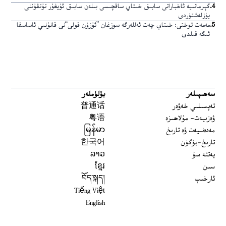
4
.
گېرمانىيە ئاخباراتى سابىق خىتاي ساقچىسى بىلەن سابىق ئۇيغۇر تۇتقۇننى
يۈزلەشتۈردى
5
.
مەمەت توختى: خىتاي چەت ئەللەرگە سوزغان ”ئۇزۇن قولى“نى قانۇنىي ئاساسقا
ئىگە قىلدى
سەھىپىلەر
بۆلۈملەر
تەپسىلىي خەۋەر
普通话
ۋەزىيەت- مۇلاھىزە
粤语
مەدەنىيەت ۋە تارىخ
မြန်မာ
تارىخ-بۈگۈن
한국어
يەتتە سۇ
ລາວ
سىن
ខ្មែរ
ئارخىپ
བོད་སྐད།
Tiếng Việt
English