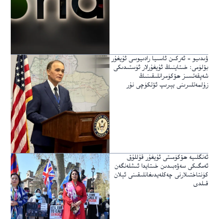
ۋىدىيو – ئەركىن ئاسىيا رادىيوسى ئۇيغۇر
بۆلۈمى: خىتاينىڭ ئۇيغۇرلار ئۈستىدىكى
شەپقەتسىز ھۆكۈمرانلىقىنىڭ
زۇلمەتلىرىنى يېرىپ ئۆتكۈچى نۇر
ئەنگلىيە ھۆكۈمىتى ئۇيغۇر قۇللۇق
ئەمگىكى سەۋەبىدىن خىتايدا ئىشلەنگەن
كۈنتاختىلارنى چەكلەيدىغانلىقىنى ئېلان
قىلدى