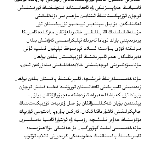
ئاسىيانىڭ خەۋپسىزلىكى ۋە ئافغانىستاندا تىنچلىقنىڭ ئورنىتىلىشى
ئۈچۈن ئۆزبېكىستاننىڭ ئىنتايىن مۇھىم بىر دۆلەتلىكىنى
تەكىتلىگەن. بۇ يىل سېنتەبىر ئېيىدىمۇ ئۆزبېكىستان ئۆز
مۇستەقىللىقىنىڭ 20 يىللىقىنى خاتىرىلەۋاتقان مەزگىلدە ئامېرىكا
پرېزىدېنتى باراك ئوباما تەبرىك تېلېگراممىسى ئەۋەتىش بىلەن
بىرلىكتە ئۆزى بىۋاسىتە ئىسلام كېرىموفقا تېلېفون قىلىپ، ئۇنى
تەبرىكلىگەن ھەم ئامېرىكىنىڭ ئۆزبېكىستان بىلەن بولغان
مۇناسىۋەتلىرىنى كۈچەيتىشنى خالايدىغانلىقىنى بىلدۈرگەن ئىدى.
مۇتەخەسسىسلەرنىڭ قارىشىچە، ئامېرىكىنىڭ پاكىستان بىلەن بولغان
زىددىيىتى ئامېرىكىنى ئافغانىستان ئۇرۇشىدا غەلىبە قىلىش ئۈچۈن
رايوندا ئۆزىگە باشقا ھەمراھ ئىزدەشكە مەجبۇرلاۋاتقان بولۇپ،
يېقىندىن بۇيان شەكىللىنىۋاتقان بۇ خىل ۋەزىيەت ئۆزبېكىستاننىڭ
جەلپكارلىقىنى ئاشۇرماقتا ئىكەن. ئەركىن ياۋروپا رادىئوسى ئۆزبېك
بۆلۈمىنىڭ خەۋەر قىلىشىچە، رۇسىيە ۋە ئوتتۇرا ئاسىيا مەسىلىلىرى
مۇتەخەسسىسى لىلىت گېۋورگىيان بۇ ھەقتىكى مۇلاھىزىسىدە
ئامېرىكىنىڭ پاكىستاننىڭ جەنۇبىدىكى كارىدورنى ئاتلاپ ئۆتۈپ