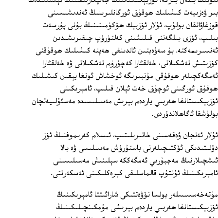
شۇنىڭ بىلەن بىرگە، ئۆزبېكىستاننىڭ جەلپكارلىقىنىڭ ئېشىشىدەك
بىر ۋەزىيەت كىشىلىك ھوقۇق ئورگانلىرىنىڭ ئەندىشىسىنى
قوزغاۋاتقان بولۇپ، ئۇلار ئۆزبېك ھۆكۈمىتىنىڭ بۇنى پۇرسەت
بىلىپ، ئۆزى بىلگەننى قىلىشىنى كەلتۈرۈپ چىقىرىشىدىن
ئەنسىرىمەكتە. بۇ سەۋەبتىن ئالدىنقى ھەپتە كىشىلىك ھوقۇقنى
كۆزىتىش تەشكىلاتى، خەلقئارا كەچۈرۈم تەشكىلاتى ۋە خەلقئارا
ئەمگەكچىلەر ھوقۇقى مۇنبىرىگە ئوخشاش ئونغا يېقىن كىشىلىك
ھوقۇق ئورگىنى ئوچۇق خەت ئېلان قىلىپ، ئامېرىكىنى
ئۆزبېكىستانغا ھەربىي ياردەم بېرىش مەسىلىسىدە مەسئۇلىيەتچان
بولۇشقا ئاگاھلاندۇردى.
ئۇلار ئەنجان ۋەقەسىنى خاتىرىلىتىپ، ئىسلام كەرىموفنىڭ ئۆز
دۆلىتىدىكى ئۆكتىچىلەرنى باستۇرۇش مەسىلىسى ۋە بالا
ئىشچىلارنىڭ مەجبۇرىي ئەمگەككە سېلىنىش مەسىلىسىنى
ئامېرىكىنىڭ ئۇنتۇپ قالماسلىقى كېرەكلىكىنى ئەسكەرتتى.
مۇتەخەسسىسلەر بولسا نۆۋەتتىكى شارائىتتا ئامېرىكىنىڭ
ئۆزبېكىستانغا ھەربىي ياردەم بېرىشى مۇمكىنچىلىكىنىڭ