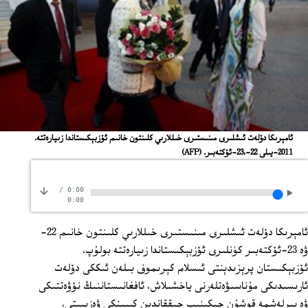
ئامېرىكا دۆلەت ئىشلىرى مىنىستىرى خىللارىي كلىنتون خانىم ئۆزبېكىستاندا زىيارەتتە.
2011-يىلى 22-،23-ئۆكتەبىر.
(AFP)
/
0:00
0:00
ئامېرىكا دۆلەت ئىشلىرى مىنىستىرى خىللارىي كلىنتون خانىم 22-
ۋە 23-ئۆكتەبىر كۈنلىرى ئۆزبېكىستاندا زىيارەتتە بولۇپ،
ئۆزبېكىستان پرېزىدېنتى ئىسلام كېرىموف بىلەن ئىككى دۆلەت
ئارىسىدىكى مۇناسىۋەتلەرنى ياخشىلاش، ئافغانىستاننىڭ نۆۋەتتىكى
ۋە بىرلەشمە قوشۇن چېكىنىپ چىققاندىن كېيىنكى ۋەزىيىتى،