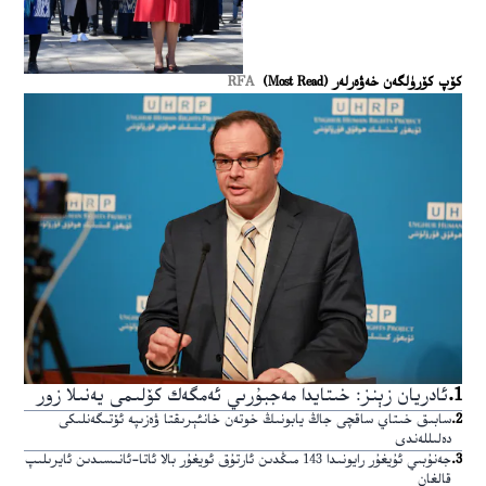
كۆپ كۆرۈلگەن خەۋەرلەر (Most Read)
RFA
1
.
ئادريان زېنز: خىتايدا مەجبۇرىي ئەمگەك كۆلىمى يەنىلا زور
2
.
سابىق خىتاي ساقچى جاڭ يابونىڭ خوتەن خانئېرىقتا ۋەزىپە ئۆتىگەنلىكى
دەلىللەندى
3
.
جەنۇبىي ئۇيغۇر رايونىدا 143 مىڭدىن ئارتۇق ئويغۇر بالا ئاتا-ئانىسىدىن ئايرىلىپ
قالغان