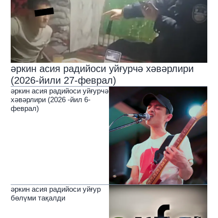
әркин асия радийоси уйғурчә хәвәрлири
(2026-йили 27-феврал)
әркин асия радийоси уйғурчә
хәвәрлири (2026 -йил 6-
феврал)
әркин асия радийоси уйғур
бөлүми тақалди