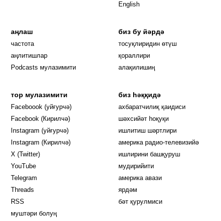
English
аңлаш
биз бу йәрдә
частота
тосуқлиридин өтүш
Opens in new window
аңлитишлар
қораллири
Podcasts мулазимити
алақилишиң
тор мулазимити
биз һәққидә
Opens in new window
Faceboook (уйғурчә)
ахбаратчилиқ қаидиси
Opens in new window
Facebook (Кирилчә)
шәхсийәт һоқуқи
Opens in new window
Instagram (уйғурчә)
ишлитиш шәртлири
Opens in new window
Instagram (Кирилчә)
америка радио-телевизийә
Opens in new window
X (Twitter)
ишлирини башқуруш
Opens in new window
Opens in new window
YouTube
мудирийити
Opens in new window
Opens in new windo
Telegram
америка авази
Opens in new window
Threads
ярдәм
RSS
бәт қурулмиси
муштәри болуң