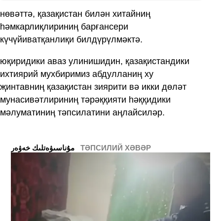
нөвәттә, қазақистан билән хитайниң
һәмкарлиқлириниң барғансери
күчүйиватқанлиқи билдүрүлмәктә.
юқиридики аваз улинишидин, қазақистандики
ихтиярий мухбиримиз абдулланиң ху
җинтавниң қазақистан зиярити вә икки дөләт
мунасивәтлириниң тәрәққияти һәққидики
мәлуматиниң тәпсилатини аңлайсиләр.
ТӘПСИЛИЙ ХӘВӘР
ﻣﯘﻧﺎﺳﯩﯟﻩﺗﻠﯩﻚ ﺧﻪﯞﻩﺭ