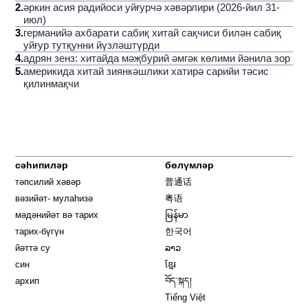
2
.
әркин асия радийоси уйғурчә хәвәрлири (2026-йил 31-
июл)
3
.
германийә ахбарати сабиқ хитай сақчиси билән сабиқ
уйғур тутқунни йүзләштүрди
4
.
адрян зенз: хитайда мәҗбурий әмгәк көлими йәнила зор
5
.
америкида хитай зиянкәшлики хатирә сарийи тәсис
қилинмақчи
сәһипиләр
бөлүмләр
тәпсилий хәвәр
普通话
вәзийәт- мулаһизә
粤语
мәдәнийәт вә тарих
မြန်မာ
тарих-бүгүн
한국어
йәттә су
ລາວ
син
ខ្មែរ
архип
བོད་སྐད།
Tiếng Việt