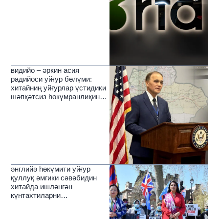
видийо – әркин асия
радийоси уйғур бөлүми:
хитайниң уйғурлар үстидики
шәпқәтсиз һөкүмранлиқиниң
зулмәтлирини йерип өткүчи
нур
әнглийә һөкүмити уйғур
қуллуқ әмгики сәвәбидин
хитайда ишләнгән
күнтахтиларни
чәкләйдиғанлиқини елан
қилди