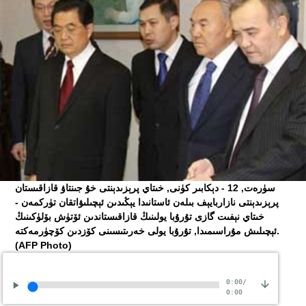
ﺳﯜﺭﻩﺕ, 12 - ﺩﯦﻜﺎﺑﯩﺮ ﻛﯜﻧﻰ, ﺧﯩﺘﺎﻱ ﭘﺮﯦﺰﯨﺪﯦﻨﺘﻰ ﺧﯘ ﺟﯩﻨﺘﺎﯞ ﻗﺎﺯﺍﻗﯩﺴﺘﺎﻥ
ﭘﺮﯦﺰﯨﺪﯦﻨﺘﻰ ﻧﺎﺯﺍﺭﺑﺎﻳﯧﻒ ﺑﯩﻠﻪﻥ ﺋﺎﺳﺘﺎﻧﯩﺪﺍ ﻳﯧﯖﯩﺪﯨﻦ ﺋﯧﭽﯩﻠﯩﯟﺍﺗﻘﺎﻥ ﺗﯜﺭﻛﻤﻪﻥ -
ﺧﯩﺘﺎﻱ ﻧﯧﻔﯩﺖ ﮔﺎﺯﻯ ﺗﯘﺭﯗﺑﺎ ﻳﻮﻟﯩﻨﯩﯔ ﻗﺎﺯﺍﻗﯩﺴﺘﺎﻧﺪﯨﻦ ﺋﯚﺗﯜﺵ ﺑﯚﻟﯜﻛﯩﻨﯩﯔ
ﺋﯧﭽﯩﻠﯩﺶ ﻣﯘﺭﺍﺳﯩﻤﯩﺪﺍ, ﺗﯘﺭﯗﺑﺎ ﻳﻮﻟﻰ ﺧﻪﺭﯨﺘﯩﺴﯩﻨﻰ ﻛﯚﺯﺩﯨﻦ ﻛﯚﭼﯜﺭﻣﻪﻛﺘﻪ.
(AFP Photo)
0:00
/
0:00