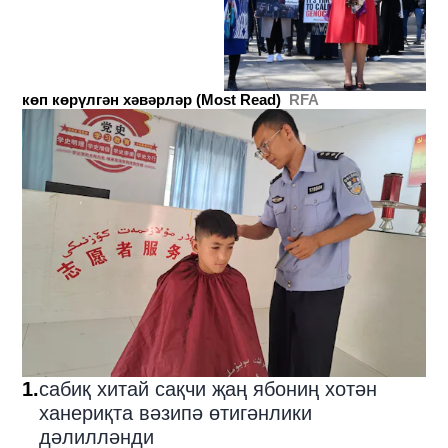
көп көрүлгән хәвәрләр (Most Read)
RFA
1
.
сабиқ хитай сақчи җаң ябониң хотән
ханериқта вәзипә өтигәнлики
дәлилләнди