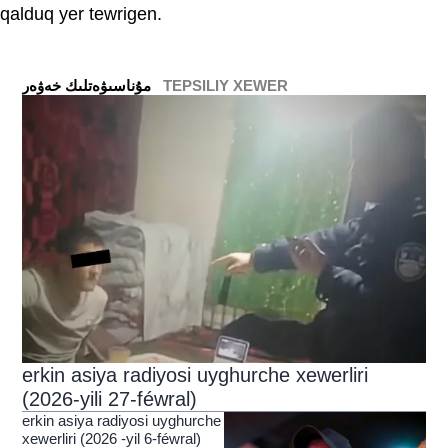
qalduq yer tewrigen.
TEPSILIY XEWER
ﻣﯘﻧﺎﺳﯩﯟﻩﺗﻠﯩﻚ ﺧﻪﯞﻩﺭ
erkin asiya radiyosi uyghurche xewerliri
(2026-yili 27-féwral)
erkin asiya radiyosi uyghurche
xewerliri (2026 -yil 6-féwral)