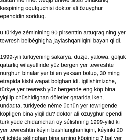
sultan mehmet weqip uniwérsitéti binakarliq
kespining oqutquchisi doktor ali özuyghur
ependidin soriduq.
u türkiye zéminining 90 pirsenttin artuqraqining yer
tewresh belbéghigha jaylashqanliqini bayan qildi.
1999-yili türkiyening sakarya, düzje, yalowa, göljük
qatarliq wilayetliride yüz bergen yer tewreshte
nurghun binalar yer bilen yeksan bolup, 30 ming
etrapida kishi wapat bolghan idi. igilishimizche,
türkye yer tewresh yüz bergende eng köp bina
yiqilip chüshidighan döletler qatarida iken.
undaqta, türkiyede néme üchün yer tewrigende
köpligen bina yiqilidu? doktor ali özuyghur ependi
türkiyede chidamchan öy sélishning 1999-yilidiki
yer tewreshtin kéyin bashlanghanliqini, kéyinki 20
yil ichide sélinghan binalarning köpining 7 bal yer