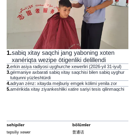
1
.
sabiq xitay saqchi jang yaboning xoten
xanériqta wezipe ötigenliki delillendi
2
.
erkin asiya radiyosi uyghurche xewerliri (2026-yil 31-iyul)
3
.
gérmaniye axbarati sabiq xitay saqchisi bilen sabiq uyghur
tutqunni yüzleshtürdi
4
.
adryan zénz: xitayda mejburiy emgek kölimi yenila zor
5
.
amérikida xitay ziyankeshliki xatire sariyi tesis qilinmaqchi
sehipiler
bölümler
tepsiliy xewer
普通话