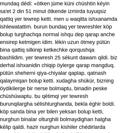
mundaq dédi: «ötken jüme küni chüshtin kéyin
sa'et 2 din 51 minut ötkende izmirda tuyuqsiz
qattiq yer tewrep ketti. men u waqitta ishxanamda
ishlewatattim. burun bundaq yer tewreshler köp
bolup turghachqa normal ishqu dep qarap anche
ensirep ketmigen idim. lékin uzun ötmey pütün
bina qattiq silkinip ketkechke qorqushqa
bashlidim. yer tewresh 25 sékunt dawam qildi. biz
derhal ishxanidin chiqip öylerge qarap mangduq.
pütün sheherni qiya-chiyalar qaplap, qatnash
qalaymiqan bolup ketti. xudagha shükür, bizning
öydikilerge bir nerse bolmaptu, binadin peske
chüshüwaptu. bu qétimqi yer tewresh
burunqilargha sélishturghanda, bekla éghir boldi.
köp sanda bina yer bilen yeksan bolup ketti,
nurghun binalar olturghili bolmaydighan halgha
kélip qaldi. hazir nurghun kishiler chédirlarda