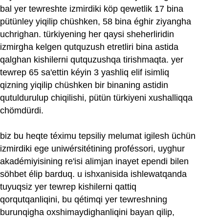
bal yer tewreshte izmirdiki köp qewetlik 17 bina
pütünley yiqilip chüshken, 58 bina éghir ziyangha
uchrighan. türkiyening her qaysi sheherliridin
izmirgha kelgen qutquzush etretliri bina astida
qalghan kishilerni qutquzushqa tirishmaqta. yer
tewrep 65 sa'ettin kéyin 3 yashliq elif isimliq
qizning yiqilip chüshken bir binaning astidin
qutuldurulup chiqilishi, pütün türkiyeni xushalliqqa
chömdürdi.
biz bu heqte téximu tepsiliy melumat igilesh üchün
izmirdiki ege uniwérsitétining proféssori, uyghur
akadémiyisining re'isi alimjan inayet ependi bilen
söhbet élip barduq. u ishxanisida ishlewatqanda
tuyuqsiz yer tewrep kishilerni qattiq
qorqutqanliqini, bu qétimqi yer tewreshning
burunqigha oxshimaydighanliqini bayan qilip,