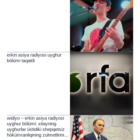
erkin asiya radiyosi uyghur
bölümi taqaldi
widiyo – erkin asiya radiyosi
uyghur bölümi: xitayning
uyghurlar üstidiki shepqetsiz
hökümranliqining zulmetlirini