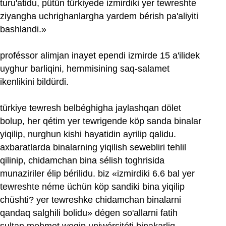
turu'atidu, pütün türkiyede izmirdiki yer tewreshte
ziyangha uchrighanlargha yardem bérish pa'aliyiti
bashlandi.»
proféssor alimjan inayet ependi izmirde 15 a'ilidek
uyghur barliqini, hemmisining saq-salamet
ikenlikini bildürdi.
türkiye tewresh belbéghigha jaylashqan dölet
bolup, her qétim yer tewrigende köp sanda binalar
yiqilip, nurghun kishi hayatidin ayrilip qalidu.
axbaratlarda binalarning yiqilish sewebliri tehlil
qilinip, chidamchan bina sélish toghrisida
munaziriler élip bérilidu. biz «izmirdiki 6.6 bal yer
tewreshte néme üchün köp sandiki bina yiqilip
chüshti? yer tewreshke chidamchan binalarni
qandaq salghili bolidu» dégen so'allarni fatih