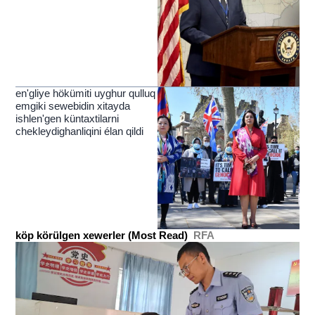
yérip ötküchi nur
en'gliye hökümiti uyghur qulluq
emgiki sewebidin xitayda
ishlen'gen küntaxtilarni
chekleydighanliqini élan qildi
köp körülgen xewerler (Most Read)
RFA