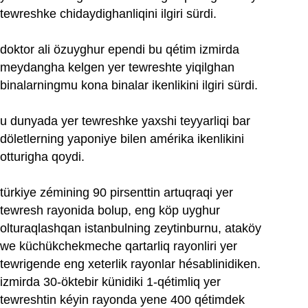
tewreshke chidaydighanliqini ilgiri sürdi.
doktor ali özuyghur ependi bu qétim izmirda
meydangha kelgen yer tewreshte yiqilghan
binalarningmu kona binalar ikenlikini ilgiri sürdi.
u dunyada yer tewreshke yaxshi teyyarliqi bar
döletlerning yaponiye bilen amérika ikenlikini
otturigha qoydi.
türkiye zémining 90 pirsenttin artuqraqi yer
tewresh rayonida bolup, eng köp uyghur
olturaqlashqan istanbulning zeytinburnu, ataköy
we küchükchekmeche qartarliq rayonliri yer
tewrigende eng xeterlik rayonlar hésablinidiken.
izmirda 30-öktebir künidiki 1-qétimliq yer
tewreshtin kéyin rayonda yene 400 qétimdek