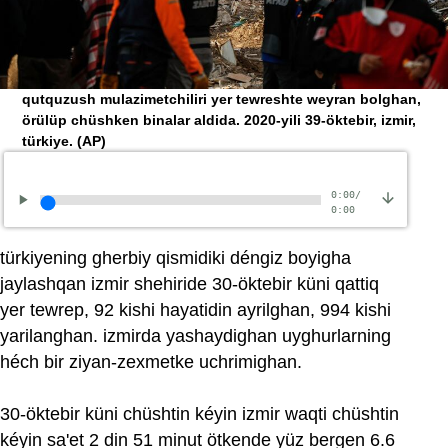
qutquzush mulazimetchiliri yer tewreshte weyran bolghan,
örülüp chüshken binalar aldida. 2020-yili 39-öktebir, izmir,
türkiye.
(AP)
0:00
/
0:00
türkiyening gherbiy qismidiki déngiz boyigha
jaylashqan izmir shehiride 30-öktebir küni qattiq
yer tewrep, 92 kishi hayatidin ayrilghan, 994 kishi
yarilanghan. izmirda yashaydighan uyghurlarning
héch bir ziyan-zexmetke uchrimighan.
30-öktebir küni chüshtin kéyin izmir waqti chüshtin
kéyin sa'et 2 din 51 minut ötkende yüz bergen 6.6