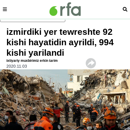
sehipe
izd
asasliq mezmungha atlang
izmirdiki yer tewreshte 92
kishi hayatidin ayrildi, 994
kishi yarilandi
ixtiyariy muxbirimiz erkin tarim
2020.11.03