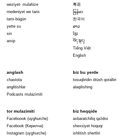
weziyet- mulahize
粤语
medeniyet we tarix
မြန်မာ
tarix-bügün
한국어
yette su
ລາວ
sin
ខ្មែរ
arxip
བོད་སྐད།
Tiếng Việt
English
anglash
biz bu yerde
Opens in 
chastota
tosuqliridin ötüsh qoralliri
anglitishlar
alaqilishing
Podcasts mulazimiti
tor mulazimiti
biz heqqide
Opens in new window
Faceboook (uyghurche)
axbaratchiliq qa'idisi
Opens in new window
Facebook (Кирилчә)
shexsiyet hoquqi
Opens in new window
Instagram (uyghurche)
ishlitish shertliri