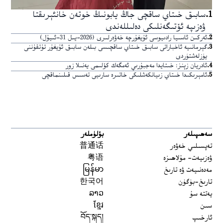
1
.
سابىق خىتاي ساقچى جاڭ يابونىڭ خوتەن خانئېرىقتا
ۋەزىپە ئۆتىگەنلىكى دەلىللەندى
2
.
ئەركىن ئاسىيا رادىيوسى ئۇيغۇرچە خەۋەرلىرى (2026-يىل 31-ئىيۇل)
3
.
گېرمانىيە ئاخباراتى سابىق خىتاي ساقچىسى بىلەن سابىق ئۇيغۇر تۇتقۇننى
يۈزلەشتۈردى
4
.
ئادريان زېنز: خىتايدا مەجبۇرىي ئەمگەك كۆلىمى يەنىلا زور
5
.
ئامېرىكىدا خىتاي زىيانكەشلىكى خاتىرە سارىيى تەسىس قىلىنماقچى
سەھىپىلەر
بۆلۈملەر
تەپسىلىي خەۋەر
普通话
ۋەزىيەت- مۇلاھىزە
粤语
مەدەنىيەت ۋە تارىخ
မြန်မာ
تارىخ-بۈگۈن
한국어
يەتتە سۇ
ລາວ
سىن
ខ្មែរ
ئارخىپ
བོད་སྐད།