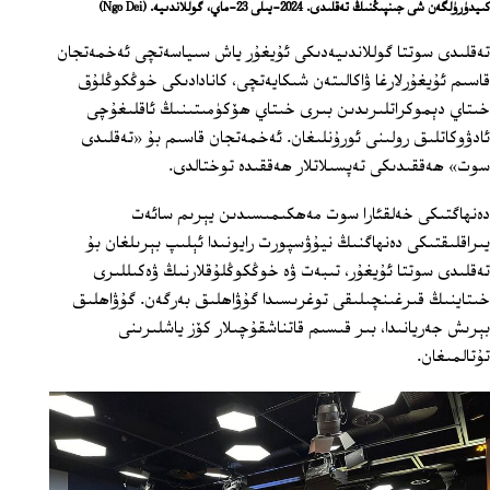
كىيدۈرۈلگەن شى جىنپىڭنىڭ تەقلىدى. 2024-يىلى 23-ماي، گوللاندىيە.
(Ngo Dei)
تەقلىدى سوتتا گوللاندىيەدىكى ئۇيغۇر ياش سىياسەتچى ئەخمەتجان
قاسىم ئۇيغۇرلارغا ۋاكالىتەن شىكايەتچى، كانادادىكى خوڭكوڭلۇق
خىتاي دېموكراتلىرىدىن بىرى خىتاي ھۆكۈمىتىنىڭ ئاقلىغۇچى
ئادۋوكاتلىق رولىنى ئورۇنلىغان. ئەخمەتجان قاسىم بۇ «تەقلىدى
سوت» ھەققىدىكى تەپسىلاتلار ھەققىدە توختالدى.
دەنھاگتىكى خەلقئارا سوت مەھكىمىسىدىن يېرىم سائەت
يىراقلىقتىكى دەنھاگنىڭ نيۇۋسپورت رايونىدا ئېلىپ بېرىلغان بۇ
تەقلىدى سوتتا ئۇيغۇر، تىبەت ۋە خوڭكوڭلۇقلارنىڭ ۋەكىللىرى
خىتاينىڭ قىرغىنچىلىقى توغرىسىدا گۇۋاھلىق بەرگەن. گۇۋاھلىق
بېرىش جەريانىدا، بىر قىسىم قاتناشقۇچىلار كۆز ياشلىرىنى
تۇتالمىغان.