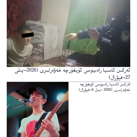
ئەركىن ئاسىيا رادىيوسى ئۇيغۇرچە خەۋەرلىرى (2026-يىلى
27-فېۋرال)
ئەركىن ئاسىيا رادىيوسى ئۇيغۇرچە
خەۋەرلىرى (2026 -يىل 6-فېۋرال)