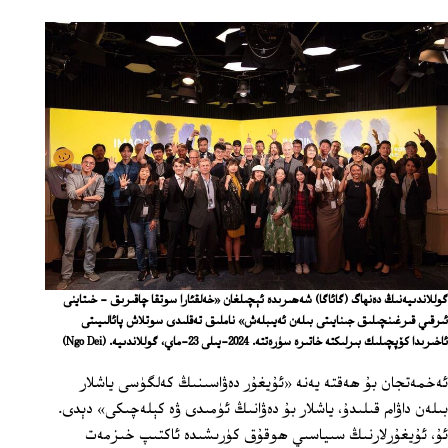
گوللاندىيەنىڭ دەنھاگ (گائاگا) شەھىرىدە ئېچىلغان «خەلقئارا سوتقا چاقىرىق - خىتاينى
ئىرقىي قىرغىنچىلىق جىنايىتى بىلەن ئەيىبلەش» ناملىق تەقلىدى سوتلاش پائالىيىتى
ئاخىرىدا كۆپچىلىك بىرلىكتە خاتىرە سۈرەتتە. 2024-يىلى 23-ماي، گوللاندىيە.
(Ngo Dei)
ئەخمەتجان بۇ ھەقتە يەنە «ئۇيغۇر دەۋاسىنىڭ كەلگۈسى ياشلار
بىلەن داۋام قىلىدۇ، ياشلار بۇ دەۋانىڭ ئۈمىدى ۋە كېلەچىكى» دېدى.
ئۇ، ئۇيغۇرلارنىڭ سىياسىي ھوقۇق كۈرىشىدە ئاكتىپ خىزمەت