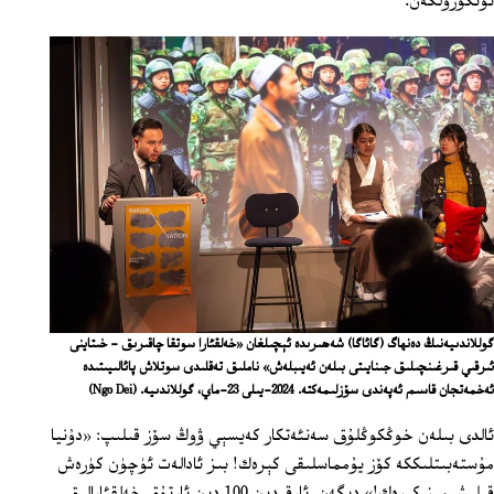
ئۆتكۈزۈلگەن.
گوللاندىيەنىڭ دەنھاگ (گائاگا) شەھىرىدە ئېچىلغان «خەلقئارا سوتقا چاقىرىق - خىتاينى
ئىرقىي قىرغىنچىلىق جىنايىتى بىلەن ئەيىبلەش» ناملىق تەقلىدى سوتلاش پائالىيىتىدە
ئەخمەتجان قاسىم ئەپەندى سۆزلىمەكتە. 2024-يىلى 23-ماي، گوللاندىيە.
(Ngo Dei)
ئالدى بىلەن خوڭكوڭلۇق سەنئەتكار كەيسېي ۋوڭ سۆز قىلىپ: «دۇنيا
مۇستەبىتلىككە كۆز يۇمماسلىقى كېرەك! بىز ئادالەت ئۈچۈن كۈرەش
قىلىشىمىز كېرەك!» دېگەن. ئارقىدىن 100 دىن ئارتۇق خەلقئارالىق