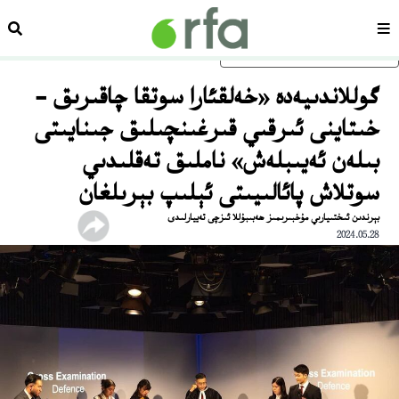
سەھىپە
ئىزد
ئاساسلىق مەزمۇنغا ئاتلاڭ
گوللاندىيەدە «خەلقئارا سوتقا چاقىرىق -
خىتاينى ئىرقىي قىرغىنچىلىق جىنايىتى
بىلەن ئەيىبلەش» ناملىق تەقلىدىي
سوتلاش پائالىيىتى ئېلىپ بېرىلغان
بېرندىن ئىختىيارىي مۇخبىرىمىز ھەبىبۇللا ئىزچى تەييارلىدى
2024.05.28