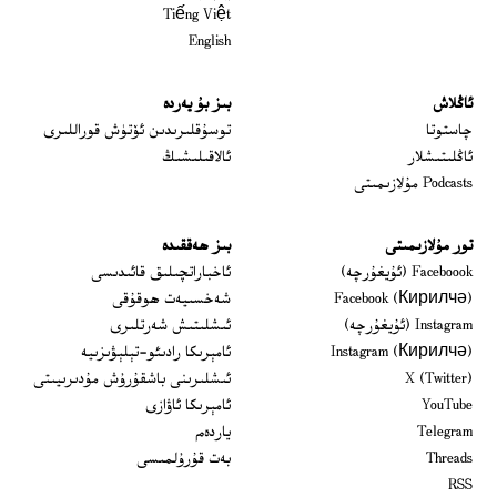
Tiếng Việt
English
ئاڭلاش
بىز بۇ يەردە
 window
چاستوتا
توسۇقلىرىدىن ئۆتۈش قوراللىرى
ئاڭلىتىشلار
ئالاقىلىشىڭ
Podcasts مۇلازىمىتى
تور مۇلازىمىتى
بىز ھەققىدە
Opens in new window
Faceboook (ئۇيغۇرچە)
ئاخباراتچىلىق قائىدىسى
Opens in new window
Facebook (Кирилчә)
شەخسىيەت ھوقۇقى
Opens in new window
Instagram (ئۇيغۇرچە)
ئىشلىتىش شەرتلىرى
Opens in new window
Instagram (Кирилчә)
ئامېرىكا رادىئو-تېلېۋىزىيە
window
Opens in new window
X (Twitter)
ئىشلىرىنى باشقۇرۇش مۇدىرىيىتى
Opens in new window
Opens in new window
YouTube
ئامېرىكا ئاۋازى
Opens in new window
Telegram
ياردەم
Opens in new window
Threads
بەت قۇرۇلمىسى
RSS