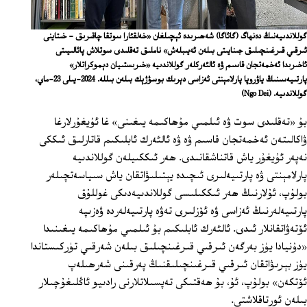
گوللاندىيەنىڭ دەنھاگ (گائاگا) شەھىرىدە ئېچىلغان «خەلقئارا سوتقا چاقىرىق - خىتاينى
ئىرقىي قىرغىنچىلىق جىنايىتى بىلەن ئەيىبلەش» ناملىق تەقلىدى سوتلاش پائالىيىتى
ئاخىرىدا ئەخمەتجان قاسىم ۋە ئالئەركلەر گوللاندىيە «خىرىستىيان دېموكراتلار»
پارتىيەسىنىڭ ياۋروپا پارلامېنتى ئەزاسى دېرىك بوسۋژېك بىلەن بىللە. 2024-يىلى 23-ماي،
گوللاندىيە.
(Ngo Dei)
بۇ «تەقلىدى سوت ۋە ئىلمىي مۇھاكىمە يىغىنى» غا ئۇيغۇرلارغا
ۋاكالىتەن ئەخمەتجان قاسىم ۋە ۋە ئالئەرك ئابلىكىم قاتارلىق ئىككى
نەپەر ئۇيغۇر ياش قاتناشقانىدى. ھەر ئىككىيلەن گوللاندىيە
پارلامېنتى ۋە پارتىيەلىرى ئىچىدە يېتىلىۋاتقان ياش سىياسەتچىلەر
بولۇپ، ئۇلارنىڭ ھەر ئىككىلىسى گوللاندىيەدىكى غوللۇق
پارتىيەلەرنىڭ ئەزاسى ۋە ئۆزلىرى تەۋە پارتىيەلەردە ۋەزىپە
ئۆتەۋاتقانلار ئىدى. ئالئەرك ئابلىكىم بۇ ئىلمىي مۇھاكىمە يىغىنىدا
«دۇنيادا يۈز بەرگەن ئىرقىي قىرغىنچىلىق بىلەن شەرقىي تۈركىستاندا
يۈز بېرىۋاتقان ئىرقىي قىرغىنچىلىقنىڭ پەرقىنى شەرھىلەپ
ئۆتكەن» بولۇپ، ئۇ، بۇ ھەقتىكى تەپسىلاتلارنى رادىيو ئاڭلىغۇچىلار
بىلەن ئورتاقلاشتى.