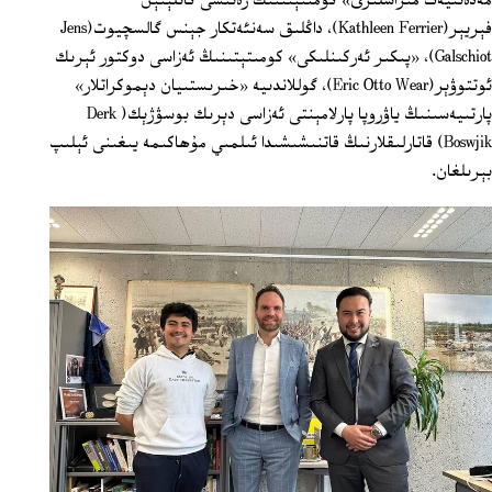
مەدەنىيەت مىراسلىرى» كومىتېتىنىڭ رەئىسى كاتلېئېن
فېريېر(Kathleen Ferrier)، داڭلىق سەنئەتكار جېنس گالسچيوت(Jens
Galschiot)، «پىكىر ئەركىنلىكى» كومىتېتىنىڭ ئەزاسى دوكتور ئېرىك
ئوتتوۋېر(Eric Otto Wear)، گوللاندىيە «خىرىستىيان دېموكراتلار»
پارتىيەسىنىڭ ياۋروپا پارلامېنتى ئەزاسى دېرىك بوسۋژېك( Derk
Boswjik) قاتارلىقلارنىڭ قاتنىشىشىدا ئىلمىي مۇھاكىمە يىغىنى ئېلىپ
بېرىلغان.