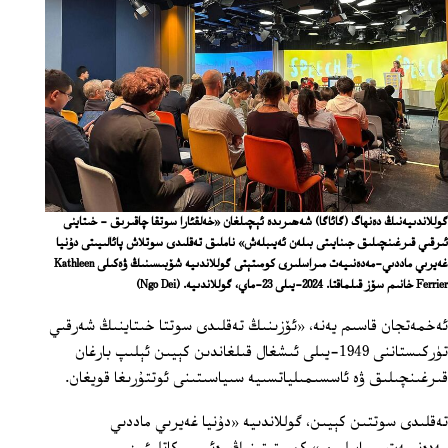
گوللاندىيەنىڭ دەنھاگ (گائاگا) شەھىرىدە ئېچىلغان «خەلقئارا سوتقا چاقىرىق - خىتاينى
ئىرقىي قىرغىنچىلىق جىنايىتى بىلەن ئەيىبلەش» ناملىق تەقلىدى سوتلاش پائالىيىتى دۇنيا
غەيرىي ماددىي-مەدەنىيەت مىراسلىرى كومىتېتى گوللاندىيە شۆبىسىنىڭ ۋەكىلى Kathleen
Ferrier خانىم سۆز قىلماقتا. 2024-يىلى 23-ماي، گوللاندىيە.
(Ngo Dei)
ئەخمەتجان قاسىم يەنە، «ئۆزىنىڭ تەقلىدى سوتتا خىتاينىڭ شەرقىي
تۈركىستاننى 1949-يىلى ئىشغال قىلغاندىن كېيىن ئېلىپ بارغان
قىرغىنچىلىق ۋە ئاسسىمىلياتسىيە سىياسىتىنى ئوتتۇرىغا قويغان.
تەقلىدى سوتتىن كېيىن، گوللاندىيە «دۇنيا غەيرىي ماددىي