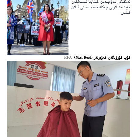
ئەمگىكى سەۋەبىدىن خىتايدا ئىشلەنگەن
كۈنتاختىلارنى چەكلەيدىغانلىقىنى ئېلان
قىلدى
كۆپ كۆرۈلگەن خەۋەرلەر (Most Read)
RFA