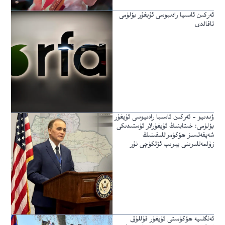
ئەركىن ئاسىيا رادىيوسى ئۇيغۇر بۆلۈمى
تاقالدى
ۋىدىيو – ئەركىن ئاسىيا رادىيوسى ئۇيغۇر
بۆلۈمى: خىتاينىڭ ئۇيغۇرلار ئۈستىدىكى
شەپقەتسىز ھۆكۈمرانلىقىنىڭ
زۇلمەتلىرىنى يېرىپ ئۆتكۈچى نۇر
ئەنگلىيە ھۆكۈمىتى ئۇيغۇر قۇللۇق