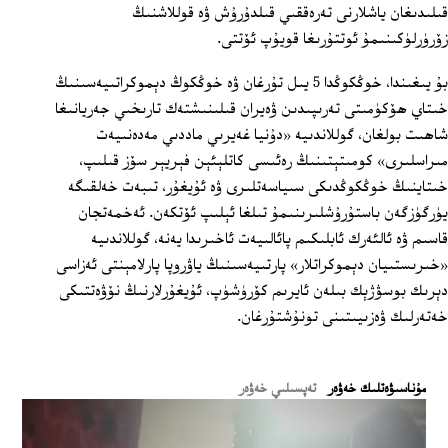
قىلىدىغان ياشلارنى تەرەققىي قىلدۇرۇش ۋە قوللاشنىڭ
زۆرۈرلۈكىنىمۇ ئوتتۇرىغا قويۇپ ئۆتتى.
بۇ يىغىندا، خوڭكوڭدا 5 يىل تۇرغان ۋە خوڭكوڭ دېموكراتىيەسىنىڭ
خىتاي ھۆكۈمىتى تەرىپىدىن ۋەيران قىلىنىشتەك تارىخىي جەريانىغا
شاھىت بولغان، گوللاندىيە «دۇنيا غەيرىي ماددىي مەدەنىيەت
مىراسلىرى» كومىتېتىنىڭ رەئىسى كاتلېئېن فېريېر سۆز قىلىپ،
خىتاينىڭ خوڭكوڭدىكى سىياسەتلىرى ۋە ئۇيغۇر، تىبەت خەلقىگە
يۈرگۈزگەن باستۇرۇشلىرىنىمۇ تىلغا ئېلىپ ئۆتكەن. ئەخمەتجان
قاسىم ۋە ئالئەرك ئابلىكىم پائالىيەت ئاخىرىدا يەنە، گوللاندىيە
«خىرىستىيان دېموكراتلار» پارتىيەسىنىڭ ياۋروپا پارلامېنتى ئەزاسى
دېرىك بوسۋژېك بىلەن ئايرىم كۆرۈشۈپ، ئۇيغۇرلارنىڭ نۆۋەتتىكى
خەتەرلىك ۋەزىيىتىنى تونۇشتۇرغان.
ﻣﯘﻧﺎﺳﯩﯟﻩﺗﻠﯩﻚ ﺧﻪﯞﻩﺭ
تەپسىلىي خەۋەر