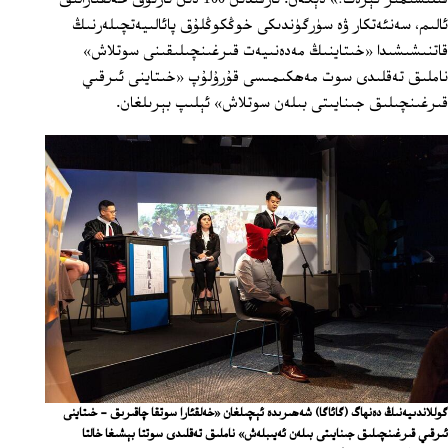
ئالىم، سەنئەتكار ۋە سۈرگۈندىكى خوڭكوڭلۇق پائالىيەتچىلەرنىڭ
قاتنىشىشىدا «خىتاينىڭ مەدەنىيەت قىرغىنچىلىقىنى سوتلاش»
ناملىق تەقلىدى سوت مەھكىمىسى قۇرۇلۇپ «خىتاينى ئىرقىي
قىرغىنچىلىق جىنايىتى بىلەن سوتلاش» ئېلىپ بېرىلغان.
گوللاندىيەنىڭ دەنھاگ (گائاگا) شەھىرىدە ئېچىلغان «خەلقئارا سوتقا چاقىرىق - خىتاينى
ئىرقىي قىرغىنچىلىق جىنايىتى بىلەن ئەيىبلەش» ناملىق تەقلىدى سوتتا بېشىغا خالتا