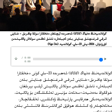
گوللاندىيەنىڭ دەنھاگ (گائاگا) شەھىرىدە ئېچىلغان «خەلقئارا سوتقا چاقىرىق - خىتاينى
ئىرقىي قىرغىنچىلىق جىنايىتى بىلەن ئەيىبلەش» ناملىق تەقلىدى سوتلاش پائالىيىتىدىن
كۆرۈنۈش. 2024-يىلى 23-ماي، گوللاندىيە.
(Ngo Dei)
/
0:00
0:00
گوللاندىيەنىڭ دەنھاگ (گائاگا) شەھىرىدە 23-ماي كۈنى «خەلقئارا
سوتقا چاقىرىق-خىتاينى ئىرقىي قىرغىنچىلىق جىنايىتى بىلەن
ئەيىبلەش» ناملىق تەقلىدى سوتلاش پائالىيىتى ئېلىپ بېرىلغان.
خوڭكوڭ مەدەنىيەت-سەنئەت مۇنبىرى تەشكىللىگەن بۇ پائالىيەت،
گوللاندىيەدىكى ھەرقايسى پارتىيەنىڭ ۋەكىللىرى، تەتقىقاتچىلار،
سەنئەتچىلەر ۋە كىشىلىك ھوقۇق ئورگانلىرىنىڭ قاتنىشىشى بىلەن