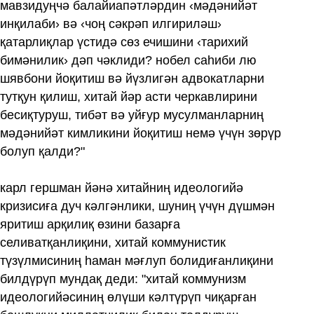
мавзидуңчә балайиапәтләрдин ‹мәдәнийәт
инқилаби› вә ‹чоң сәкрәп илгириләш›
қатарлиқлар үстидә сөз ечишини ‹тарихий
бимәнилик› дәп чәклиди? нобел саһиби лю
шявбони йоқитиш вә йүзлигән адвокатларни
тутқун қилиш, хитай йәр асти черкавлирини
бесиқтуруш, тибәт вә уйғур мусулманларниң
мәдәнийәт кимликини йоқитиш немә үчүн зөрүр
болуп қалди?"
карл гершман йәнә хитайниң идеологийә
кризисиға дуч кәлгәнлики, шуниң үчүн дүшмән
яритиш арқилиқ өзини базарға
селиватқанлиқини, хитай коммунистик
түзүлмисиниң һаман мәғлуп болидиғанлиқини
билдүрүп мундақ деди: "хитай коммунизм
идеологийәсиниң өлүши кәлтүрүп чиқарған