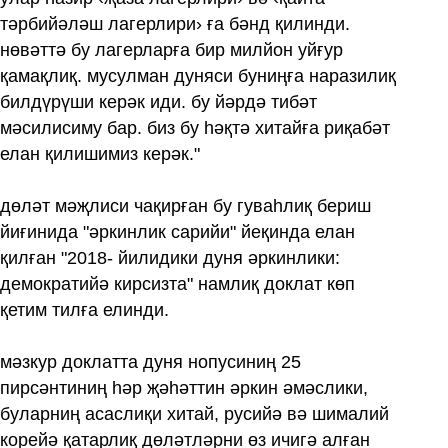
тәрбийәләш лагерлири› ға бәнд қилинди.
нөвәттә бу лагерларға бир милйон уйғур
қамақлиқ. мусулман дуняси буниңға наразилиқ
билдүрүши керәк иди. бу йәрдә тибәт
мәсилисиму бар. биз бу һәқтә хитайға риқабәт
елан қилишимиз керәк."
дөләт мәҗлиси чақирған бу гуваһлиқ бериш
йиғинида "әркинлик сарийи" йеқинда елан
қилған "2018- йилидики дуня әркинлики:
демократийә кирсизта" намлиқ доклат көп
қетим тилға елинди.
мәзкур доклатта дуня нопусиниң 25
пирсәнтиниң һәр җәһәттин әркин әмәслики,
буларниң асаслиқи хитай, русийә вә шималий
корейә қатарлиқ дөләтләрни өз ичигә алған