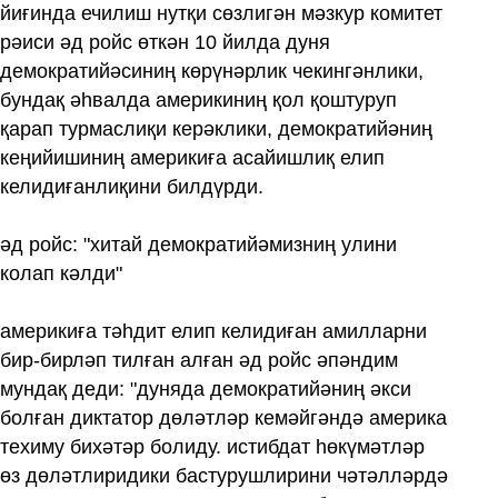
йиғинда ечилиш нутқи сөзлигән мәзкур комитет
рәиси әд ройс өткән 10 йилда дуня
демократийәсиниң көрүнәрлик чекингәнлики,
бундақ әһвалда америкиниң қол қоштуруп
қарап турмаслиқи керәклики, демократийәниң
кеңийишиниң америкиға асайишлиқ елип
келидиғанлиқини билдүрди.
әд ройс: "хитай демократийәмизниң улини
колап кәлди"
америкиға тәһдит елип келидиған амилларни
бир-бирләп тилған алған әд ройс әпәндим
мундақ деди: "дуняда демократийәниң әкси
болған диктатор дөләтләр кемәйгәндә америка
техиму бихәтәр болиду. истибдат һөкүмәтләр
өз дөләтлиридики бастурушлирини чәтәлләрдә