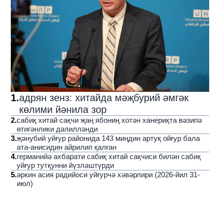
1
.
адрян зенз: хитайда мәҗбурий әмгәк
көлими йәнила зор
2
.
сабиқ хитай сақчи җаң ябониң хотән ханериқта вәзипә
өтигәнлики дәлилләнди
3
.
җәнубий уйғур районида 143 миңдин артуқ ойғур бала
ата-анисидин айрилип қалған
4
.
германийә ахбарати сабиқ хитай сақчиси билән сабиқ
уйғур тутқунни йүзләштүрди
5
.
әркин асия радийоси уйғурчә хәвәрлири (2026-йил 31-
июл)