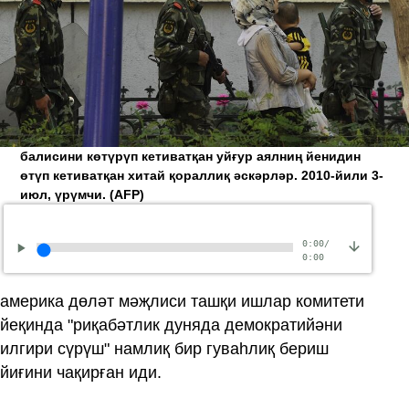
балисини көтүрүп кетиватқан уйғур аялниң йенидин
өтүп кетиватқан хитай қораллиқ әскәрләр. 2010-йили 3-
июл, үрүмчи.
(AFP)
0:00
/
0:00
америка дөләт мәҗлиси ташқи ишлар комитети
йеқинда "риқабәтлик дуняда демократийәни
илгири сүрүш" намлиқ бир гуваһлиқ бериш
йиғини чақирған иди.