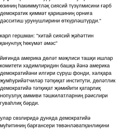
өзиниң һакиммутләқ сиясий түзүлмисини ғәрб
демократик қиммәт қаришиниң орниға
дәсситиш урунушлирини өткүрләштүрди."
карл гершман: "хитай сиясий җәһәттин
қанунлуқ һөкүмәт әмәс"
йиғинда америка дөләт мәҗлиси ташқи ишлар
комитети хадимлиридин башқа йәнә америка
демократийәни илгири сүрүш фонди, хәлқара
җумһурийәтчиләр тәтқиқат институти, дөләтлик
демократийә тәтқиқат җәмийити қатарлиқ
нопузлуқ аммиви тәшкилатларниң рәислири
гуваһлиқ бәрди.
улар сөзлиридә дуняда демократийә
муһитиниң барғансери төвәнләватқанлиқини