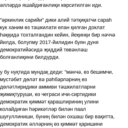
әлләрдә яшайдиғанлиқи көрситилгән иди.
"әркинлик сарийи" дики алий тәтқиқатчи сараһ
кук ханим өз тәшкилати елан қилған доклат
һәққидә тохталғандин кейин, йеқинқи бир нәччә
йилда, болупму 2017-йилидин буян дуня
демократийәсидә җиддий төвәнләш
болғанлиқини билдүрди.
у бу нуқтида мундақ деди: "мәнчә, өз бешимчи,
мустәбит дөләт вә рәһбәрләрниң өз
дөләтлиридики аммиви тәшкилатларни
җимиқтуруши, өз чеграси ичи-сиртидики
демократик қиммәт қарашлириниң улини
колайдиған һәрикәтләр билән паал
шуғуллиниши, буниң билән охшаш бир вақитта,
демократик әлләрниң өз қиммәт қаришини