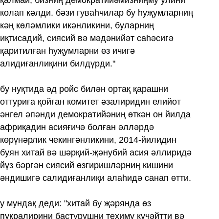
колап кәлди. бәзи гуваһчилар бу һуҗумларниң
кәң көләмлики икәнликини, буларниң
иқтисадий, сиясий вә мәдәнийәт саһәсигә
қаритилған һуҗумларни өз ичигә
алидиғанлиқини билдүрди."
бу нуқтида әд ройс билән ортақ қарашни
оттуриға қойған комитет әзалиридин елийот
әнгел әпәнди демократийәниң өткән он йилда
африқадин асияғичә болған әлләрдә
көрүнәрлик чекингәнликини, 2014-йилидин
буян хитай вә шәрқий-җәнубий асия әллиридә
йүз бәргән сиясий өзгиришләрниң кишини
әндишигә салидиғанлиқи алаһидә санап өтти.
у мундақ деди: "хитай бу җәрянда өз
пуқралирини бастурушни техиму күчәйтти вә