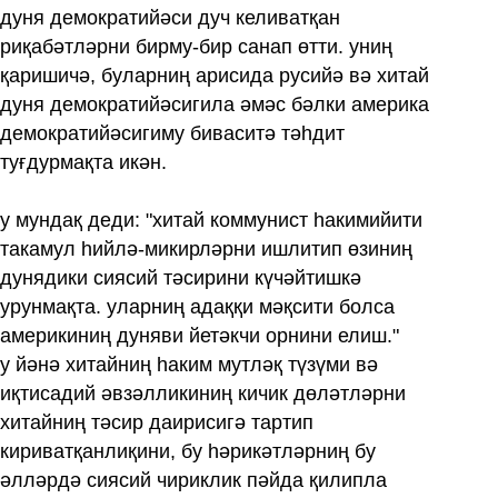
дуня демократийәси дуч келиватқан
риқабәтләрни бирму-бир санап өтти. униң
қаришичә, буларниң арисида русийә вә хитай
дуня демократийәсигила әмәс бәлки америка
демократийәсигиму биваситә тәһдит
туғдурмақта икән.
у мундақ деди: "хитай коммунист һакимийити
такамул һийлә-микирләрни ишлитип өзиниң
дунядики сиясий тәсирини күчәйтишкә
урунмақта. уларниң адаққи мәқсити болса
америкиниң дуняви йетәкчи орнини елиш."
у йәнә хитайниң һаким мутләқ түзүми вә
иқтисадий әвзәлликиниң кичик дөләтләрни
хитайниң тәсир даирисигә тартип
кириватқанлиқини, бу һәрикәтләрниң бу
әлләрдә сиясий чириклик пәйда қилипла