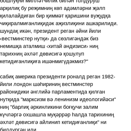
бошлуқни милләтчилик билән толдуруш
арқилиқ бу реҗимниң көп адәмләрни җәлп
қилалайдиған бир қиммәт қаришини вуҗудқа
чиқиралмиғанлиқидәк аҗизлиқини ашкарилиди.
шундақ икән, президент реган әйни йили
‹вестминстер нутқи› да сөзлигәндәк биз
немишқа аталмиш ‹хитай әндизиси› ниң
тарихниң әхләт дөвисигә қошулуп
кетидиғанлиқиға ишәнмигүдәкмиз?"
сабиқ америка президенти роналд реган 1982-
йили лондон шәһириниң вестминстер
районидики әнглийә парламентида қилған
нутқида "марксизм вә ленинизм идеологийәси"
ниң "барлиқ әркинликини боғқучи залим
күчләргә охшашла муқәррәр һалда тарихиниң
әхләт дөвисигә айлинип кетидиғанлиқи" ни
билдүргән иди.