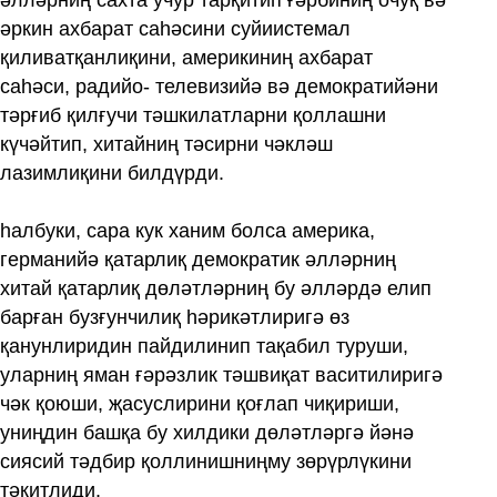
әркин ахбарат саһәсини суйиистемал
қиливатқанлиқини, америкиниң ахбарат
саһәси, радийо- телевизийә вә демократийәни
тәрғиб қилғучи тәшкилатларни қоллашни
күчәйтип, хитайниң тәсирни чәкләш
лазимлиқини билдүрди.
һалбуки, сара кук ханим болса америка,
германийә қатарлиқ демократик әлләрниң
хитай қатарлиқ дөләтләрниң бу әлләрдә елип
барған бузғунчилиқ һәрикәтлиригә өз
қанунлиридин пайдилинип тақабил туруши,
уларниң яман ғәрәзлик тәшвиқат васитилиригә
чәк қоюши, җасуслирини қоғлап чиқириши,
униңдин башқа бу хилдики дөләтләргә йәнә
сиясий тәдбир қоллинишниңму зөрүрлүкини
тәкитлиди.