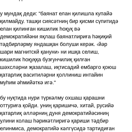
у мундақ деди: "баянат елан қилишла купайә
қилмайду. ташқи сиясәтниң бир қисми сүпитидә
елан қилинған кишилик һоқуқ вә
демократийәни яқлаш баянатлириға һәқиқий
тәдбирләрму яндашқан болуши керәк. ‹йәр
шари магнитскй қануни› ни ишқа селиш,
кишилик һоқуққа бузғунчилиқ қилған
шәхсләрни җазалаш, иқтисадий ембарго қоюш
қатарлиқ васитиләрни қоллиниш интайин
муһим әһмийәткә игә."
бу нуқтида нури түркәлму охшаш қарашни
оттуриға қойди. униң қаришичә, хитай, русийә
қатарлиқ әлләрниң дуня демократийәсиниң
улини колаш һәрикәтлиригә қариши тәдбир
елинмиса, демократийә кәлгүсидә тартидиған