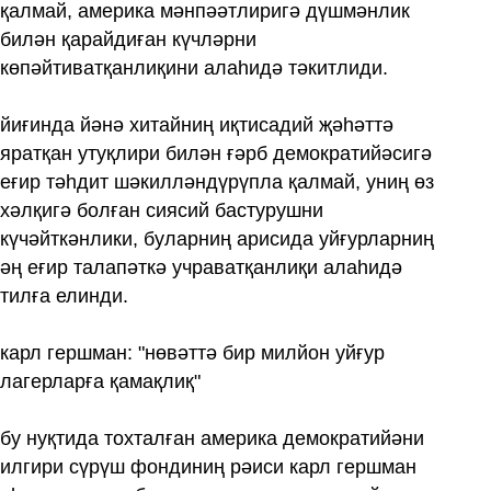
қалмай, америка мәнпәәтлиригә дүшмәнлик
билән қарайдиған күчләрни
көпәйтиватқанлиқини алаһидә тәкитлиди.
йиғинда йәнә хитайниң иқтисадий җәһәттә
яратқан утуқлири билән ғәрб демократийәсигә
еғир тәһдит шәкилләндүрүпла қалмай, униң өз
хәлқигә болған сиясий бастурушни
күчәйткәнлики, буларниң арисида уйғурларниң
әң еғир талапәткә учраватқанлиқи алаһидә
тилға елинди.
карл гершман: "нөвәттә бир милйон уйғур
лагерларға қамақлиқ"
бу нуқтида тохталған америка демократийәни
илгири сүрүш фондиниң рәиси карл гершман