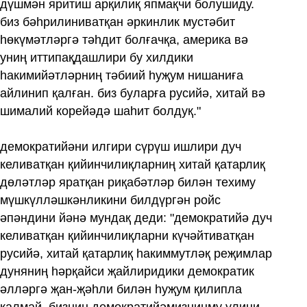
дүшмән яритиш арқилиқ япмақчи болушиду.
биз бәһрилиниватқан әркинлик мустәбит
һөкүмәтләргә тәһдит болғачқа, америка вә
униң иттипақдашлири бу хилдики
һакимийәтләрниң тәбиий һуҗум нишаниға
айлинип қалған. биз буларға русийә, хитай вә
шималий корейәдә шаһит болдуқ."
демократийәни илгири сүрүш ишлири дуч
келиватқан қийинчилиқларниң хитай қатарлиқ
дөләтләр яратқан риқабәтләр билән техиму
мүшкүлләшкәнликини билдүргән ройс
әпәндини йәнә мундақ деди: "демократийә дуч
келиватқан қийинчилиқларни күчәйтиватқан
русийә, хитай қатарлиқ һакиммутләқ реҗимлар
дуняниң һәрқайси җайлиридики демократик
әлләргә җан-җәһли билән һуҗум қилипла
қалмай, бизниң демократийәмизниңму улини