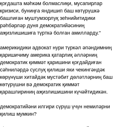
қоғдашта мәһкәм болмаслиқи, мусапирлар
кризиси, буниңға яндишип баш көтүрүшкә
башлиған муштумзорлуқ зеһнийитидики
рәһбәрләр дуня демократийәсиниң
аҗизлишишиға түрткә болған амилларду."
америкидики адвокат нури түркәл әпәндимниң
қаришичиму америка қатарлиқ әлләрниң
демократик қиммәт қаришини қоғдайдиған
сәһниләрдә суслуқ қилиши яки чекингәндәк
көрүнүши хитайдәк мустәбит дөләтләрниң баш
көтүрүшни вә демократик қиммәт
қарашлириниң аҗизлишишини күчәйтидикән.
демократийәни илгири сүрүш үчүн немиләрни
қилиш мумкин?