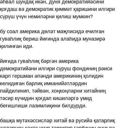
әһвал шундақ икән, дуня демократийәсини
қоғдаш вә демократик қиммәт қаришини илгири
сүрүш үчүн немиләрни қилиш мумкин?
бу соал америка дөләт мәҗлисидә ечилған
гуваһлиқ бериш йиғинда алаһидә муназирә
қилинған иди.
йиғида гуваһлиқ бәргән америка
демократийәни илгири сүрүш фондиниң рәиси
карл гершман әпәнди америкиниң қолидин
келидиған барлиқ имканийәтләрдин
пайдилинип, тәйвән, хоңкоңларни хитайниң
тәсир күчидин қоғдап кишиләргә үмид
беғишлиши лазимлиқини билдүрди.
башқа мутәхәссисләр хитай вә русийә қатарлиқ
әлләрниң сахта учур тарқитип ғәрбиниң очуқ вә