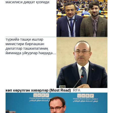
мәсилиси диққәт қозғиди
түркийә ташқи ишлар
министири бирләшкән
дөләтләр тәшкилатиниң
йиғинида уйғурлар һәққидә
алаһидә тохталди
көп көрүлгән хәвәрләр (Most Read)
RFA