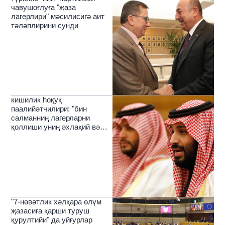
чавушоғлуға "җаза
лагерлири" мәсилисигә аит
тәләплирини сунди
кишилик һоқуқ
паалийәтчилири: "бин
салманниң лагерларни
қоллиши униң әхлақий вә
диний салаһийитигә хилап"
"7-нөвәтлик хәлқара өлүм
җазасиға қарши туруш
қурултийи" да уйғурлар