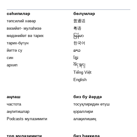
сәһипиләр
бөлүмләр
тәпсилий хәвәр
普通话
вәзийәт- мулаһизә
粤语
мәдәнийәт вә тарих
မြန်မာ
тарих-бүгүн
한국어
йәттә су
ລາວ
син
ខ្មែរ
архип
བོད་སྐད།
Tiếng Việt
English
аңлаш
биз бу йәрдә
частота
тосуқлиридин өтүш
Opens in new window
аңлитишлар
қораллири
Podcasts мулазимити
алақилишиң
тор мулазимити
биз һәққидә