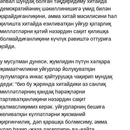
әһвал шундақ болған тәқдиридиму хитайда
демократийәниң шәкиллинишигә үмид билән
қарайдиғанлиқини, әмма хитай мәсилисини һәл
қилишта хитайда езиливатқан уйғур қатарлиқ
милләтләрни қәтий нәзәрдин сақит қилишқа
болмайдиғанлиқини күчлүк рәвиштә оттуриға
қойди.
у мусулман дуняси, җүмлидин пүтүн хәлқара
җамаәтчиликни уйғурлар йолуқуватқан
зулумларға инкас қайтурушқа чақирип мундақ
деди: "биз бу җәрянда хитайдики аз санлиқ
милләтләрниң қандақ һәрәҗләрни
тартиватқанлиқини нәзәрдин сақит
қалмаслиқимиз керәк. уйғурларниң бешиға
келиватқан күлпәтләрни җисманий
қирғинчилиқ, дәп қарашқа болмисиму, әмма
улар һазир ‹җаза лагерлири› вә ‹қайта