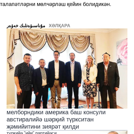
талапәтләрни мөлчәрләш қейин болидикән.
ХӘЛҚАРА
ﻣﯘﻧﺎﺳﯩﯟﻩﺗﻠﯩﻚ ﺧﻪﯞﻩﺭ
мелборндики америка баш консули
австиралийә шәрқий түркситан
җәмийитини зиярәт қилди
түркийә "ийи" партийәси