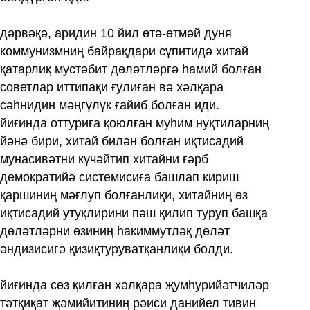
дәрвәқә, аридин 10 йил өтә-өтмәй дуня
коммунизмниң байрақдари сүпитидә хитай
қатарлиқ мустәбит дөләтләргә һамий болған
советлар иттипақи ғулиған вә хәлқара
сәһнидин мәңгүлүк ғайиб болған иди.
йиғинда оттуриға қоюлған муһим нуқтиларниң
йәнә бири, хитай билән болған иқтисадий
мунасивәтни күчәйтип хитайни ғәрб
демократийә системисиға башлап кириш
қаршиниң мәғлуп болғанлиқи, хитайниң өз
иқтисадий утуқлирини пәш қилип туруп башқа
дөләтләрни өзиниң һакиммутләқ дөләт
әндизисигә қизиқтуруватқанлиқи болди.
йиғинда сөз қилған хәлқара җумһурийәтчиләр
тәтқиқат җәмийитиниң рәиси данийел тивин