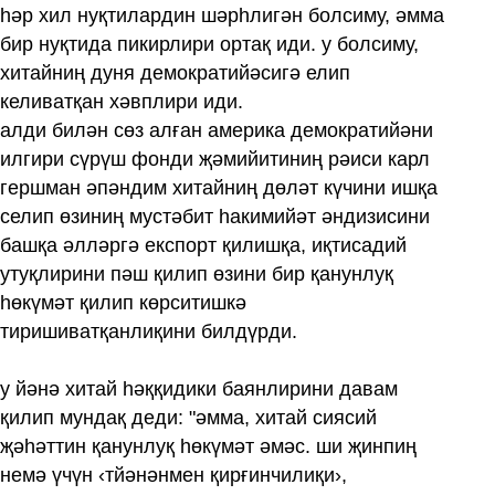
һәр хил нуқтилардин шәрһлигән болсиму, әмма
бир нуқтида пикирлири ортақ иди. у болсиму,
хитайниң дуня демократийәсигә елип
келиватқан хәвплири иди.
алди билән сөз алған америка демократийәни
илгири сүрүш фонди җәмийитиниң рәиси карл
гершман әпәндим хитайниң дөләт күчини ишқа
селип өзиниң мустәбит һакимийәт әндизисини
башқа әлләргә експорт қилишқа, иқтисадий
утуқлирини пәш қилип өзини бир қанунлуқ
һөкүмәт қилип көрситишкә
тиришиватқанлиқини билдүрди.
у йәнә хитай һәққидики баянлирини давам
қилип мундақ деди: "әмма, хитай сиясий
җәһәттин қанунлуқ һөкүмәт әмәс. ши җинпиң
немә үчүн ‹тйәнәнмен қирғинчилиқи›,