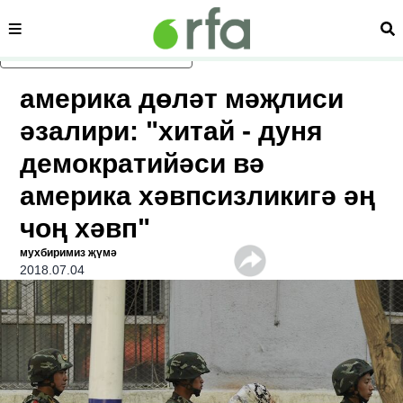
сәһипә
из
асаслиқ мәзмунға атлаң
америка дөләт мәҗлиси
әзалири: "хитай ‏- дуня
демократийәси вә
америка хәвпсизликигә әң
чоң хәвп"
мухбиримиз җүмә
2018.07.04