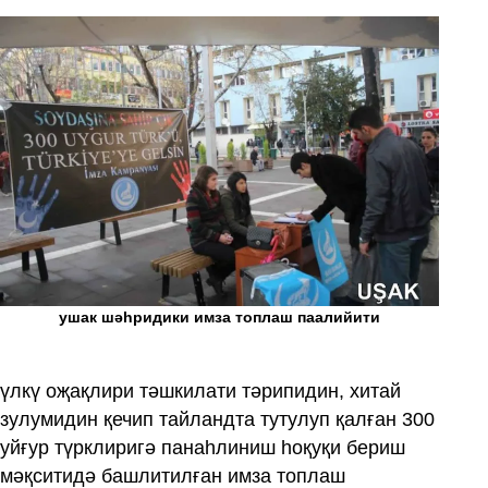
ушак шәһридики имза топлаш паалийити
үлкү оҗақлири тәшкилати тәрипидин, хитай
зулумидин қечип тайландта тутулуп қалған 300
уйғур түрклиригә панаһлиниш һоқуқи бериш
мәқситидә башлитилған имза топлаш