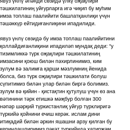
явуз үнлү әпәнди сөзидә үлкү оҗақлири
тәшкилатиниң уйғурларға игә чиқип бу муһим
имза топлаш паалийити башлатқанлиқи үчүн
тәшәккүр ейтидиғанлиқини ипадилиди.
явуз үнлү сөзидә бу имза топлаш паалийитини
қоллайдиғанлиқини ипадиләп мундақ деди: "у
тизимликкә түрк оҗақлири тәшкилатиниң
имзасини қоюш билән пәхирлинимиз, ким
зулум вә залимға қарши мәзлумниң йенида
болса, биз түрк оҗақлири тәшкилати болуш
сүпитимиз билән улар билән биргә болимиз.
зулум вә қийин - қистақтин қутулуш үчүн өз ана
вәтинини тәрк етишкә мәҗбур болған 300
нәпәр шәрқий түркистанлиқ уйғур түрклиригә
түркийә қойнини ечиш керәк. ислам дини
итиқадий билән әркин яшашни арзу қилған бу
қериндашлиримиз пәқәт түркийидә хатирҗәм