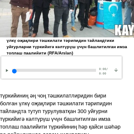
үлкү оҗақлири тәшкилати тәрипидин тайландтики
уйғурларни түркийигә кәлтүрүш үчүн башлитилған имза
топлаш паалийити
(RFA/Arslan)
0:00
/
0:00
түркийиниң әң чоң тәшкилатлиридин бири
болған үлкү оҗақлири тәшкилати тәрипидин
тайландта тутуп турулуватқан 300 уйғурни
түркийигә кәлтүрүш үчүн башлитилған имза
топлаш паалийити түркийиниң һәр қайси шәһәр