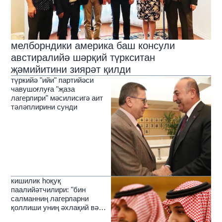
мелборндики америка баш консули
австиралийә шәрқий түркситан
җәмийитини зиярәт қилди
түркийә "ийи" партийәси
чавушоғлуға "җаза
лагерлири" мәсилисигә аит
тәләплирини сунди
кишилик һоқуқ
паалийәтчилири: "бин
салманниң лагерларни
қоллиши униң әхлақий вә
диний салаһийитигә хилап"