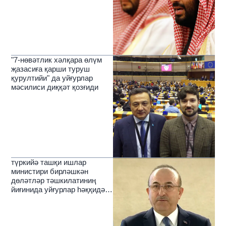
"7-нөвәтлик хәлқара өлүм
җазасиға қарши туруш
қурултийи" да уйғурлар
мәсилиси диққәт қозғиди
түркийә ташқи ишлар
министири бирләшкән
дөләтләр тәшкилатиниң
йиғинида уйғурлар һәққидә
алаһидә тохталди