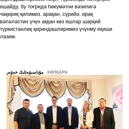
яшайду. бу тоғрида һөкүмәтни вәзипигә
чақириқ қилимиз. арақан, сүрийә, ирақ
вәпәләстин үчүн аққан көз яшлар шәрқий
түркистанлиқ қериндашлиримиз үчүнму еқиши
лазим.
ХӘЛҚАРА
ﻣﯘﻧﺎﺳﯩﯟﻩﺗﻠﯩﻚ ﺧﻪﯞﻩﺭ