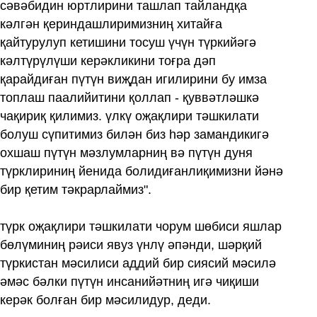
сәвәбидин юртлирини ташлап тайландқа
кәлгән қериндашлиримизниң хитайға
қайтурулуп кетишини тосуш үчүн түркийәгә
кәлтүрүлүши керәкликини тоғра дәп
қарайдиған пүтүн виҗдан игилирини бу имза
топлаш паалийитини қоллап - қуввәтләшкә
чақириқ қилимиз. үлкү оҗақлири тәшкилати
болуш сүпитимиз билән биз һәр замандикигә
охшаш пүтүн мәзлумларниң вә пүтүн дуня
түрклириниң йенида болидиғанлиқимизни йәнә
бир қетим тәкрарлаймиз".
түрк оҗақлири тәшкилати чорум шөбиси яшлар
бөлүминиң рәиси явуз үнлү әпәнди, шәрқий
түркистан мәсилиси аддий бир сиясий мәсилә
әмәс бәлки пүтүн инсанийәтниң игә чиқиши
керәк болған бир мәсилидур, деди.