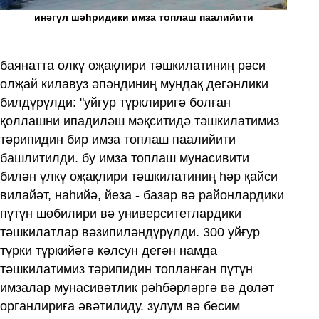
инәгүл шәһридики имза топлаш паалийити
баянатта олкү оҗақлири тәшкилатиниң рәси
олҗай килавуз әпәндиниң мундақ дегәнлики
билдүрүлди: "уйғур түрклиригә болған
қоллашни ипадиләш мәқситидә тәшкилатимиз
тәрипидин бир имза топлаш паалийити
башлитилди. бу имза топлаш мунасивити
билән үлкү оҗақлири тәшкилатиниң һәр қайси
вилайәт, наһийә, йеза - базар вә районлардики
пүтүн шөбилири вә университетлардики
тәшкилатлар вәзипиләндүрүлди. 300 уйғур
түрки түркийәгә кәлсун дегән намда
тәшкилатимиз тәрипидин топланған пүтүн
имзалар мунасивәтлик рәһбәрләргә вә дөләт
органлириға әвәтилиду. зулум вә бесим