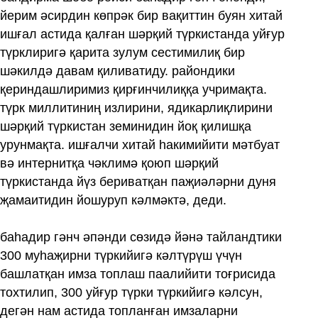
йерим әсирдин көпрәк бир вақиттин буян хитай
ишғал астида қалған шәрқий түркистанда уйғур
түрклиригә қарита зулум сестимилиқ бир
шәкилдә давам қиливатиду. райондики
қериндашлиримиз қирғинчилиққа учримақта.
түрк миллитиниң излирини, ядикарлиқлирини
шәрқий түркистан земинидин йоқ қилишқа
урунмақта. ишғалчи хитай һакимийити мәтбуат
вә интернитқа чәклимә қоюп шәрқий
түркистанда йүз бериватқан паҗиәләрни дуня
җамаитидин йошуруп кәлмәктә, деди.
баһадир гәнч әпәнди сөзидә йәнә тайландтики
300 муһаҗирни түркийигә кәлтүрүш үчүн
башлатқан имза топлаш паалийити тоғрисида
тохтилип, 300 уйғур түрки түркийигә кәлсун,
дегән нам астида топланған имзаларни