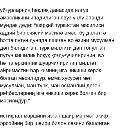
уйғурларниң һәқлиқ давасида ялғуз
әмәсликини ипадилигән явуз үнлү әпәнди
мундақ деди: "шәрқий түркистан мәсилиси
аддий бир сиясий мәсилә әмәс, бү дөләттә
һәтта пүтүн дуняда яшиған вә өзини мусулман
дәп билидиған, түрк миллити дәп тонулған
пүтүн кишилик һоқуқ қоғдуғучилириниң, вә
һәтта әркинлик шуарчилириниң милләт
айримастин һәр кимниң игә чиқиши керәк
болған мәсилидур. әмма хусусән мән
мусулман, мән түрк, мән османлий дегән
рәһбәрләрниң игә чиқиши керәк болған бир
мәсилидур."
истиқлал маршини язған шаир мәһмәт акиф
әрсойниң бир шеири билән сөзини башлиған