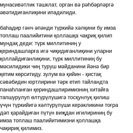
мунасивәтлик тәшклат, орган вә рәһбәрләргә
әвәтидиғанлиқини ипадилиди.
баһадир гәнч әпәнди түркийә хәлқини бу имза
топлаш паалийитини қоллашқа чақриқ қилип
мундақ деди: түрк миллитиниң у
қериндашларға игә чиқидиғанлиқини уларни
қоллайдиғанлиқини, түрк миллитиниң бу
мәсилидики чиң туруш мәйданини йәнә бир
қетим көрситиду. зулум вә қийин - қистақ
сәвәбидин юртлирини тәрк етип тайландта
панаһланған қериндашлиримизниң хитайға
тапшурулуп өлтүрүлушигә тосқунлуқ қилиш
үчүн түркийигә кәлтүрүлүши керәкликини тоғра
дәп қарайдиған пүтүн виҗдан игилириниң бу
имза топлаш паалийитимизни қоллашқа
чақириқ қилимиз.