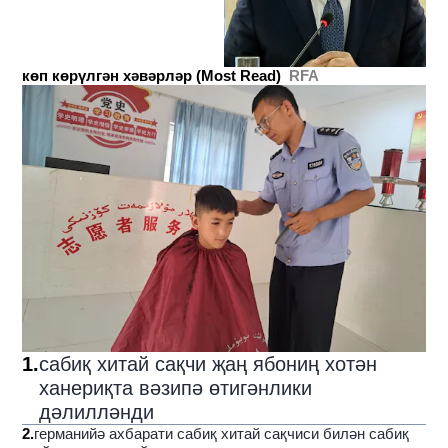
көп көрүлгән хәвәрләр (Most Read)
RFA
1
.
сабиқ хитай сақчи җаң ябониң хотән
ханериқта вәзипә өтигәнлики
дәлилләнди
2
.
германийә ахбарати сабиқ хитай сақчиси билән сабиқ