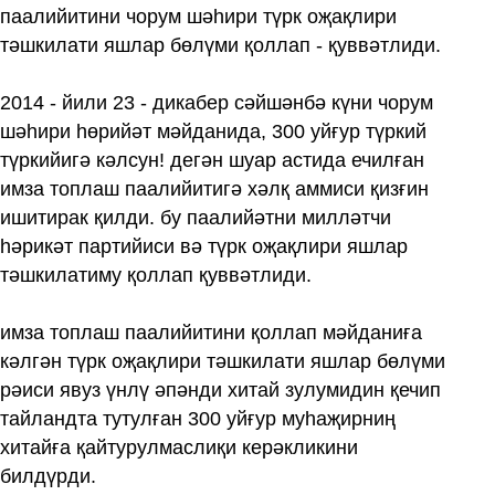
паалийитини чорум шәһири түрк оҗақлири
тәшкилати яшлар бөлүми қоллап - қуввәтлиди.
2014 - йили 23 - дикабер сәйшәнбә күни чорум
шәһири һөрийәт мәйданида, 300 уйғур түркий
түркийигә кәлсун! дегән шуар астида ечилған
имза топлаш паалийитигә хәлқ аммиси қизғин
ишитирак қилди. бу паалийәтни милләтчи
һәрикәт партийиси вә түрк оҗақлири яшлар
тәшкилатиму қоллап қуввәтлиди.
имза топлаш паалийитини қоллап мәйданиға
кәлгән түрк оҗақлири тәшкилати яшлар бөлүми
рәиси явуз үнлү әпәнди хитай зулумидин қечип
тайландта тутулған 300 уйғур муһаҗирниң
хитайға қайтурулмаслиқи керәкликини
билдүрди.