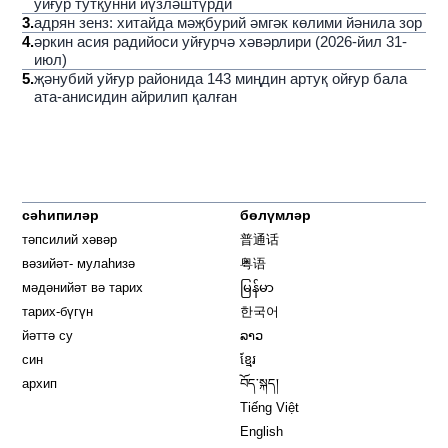
уйғур тутқунни йүзләштүрди
3
.
адрян зенз: хитайда мәҗбурий әмгәк көлими йәнила зор
4
.
әркин асия радийоси уйғурчә хәвәрлири (2026-йил 31-
июл)
5
.
җәнубий уйғур районида 143 миңдин артуқ ойғур бала
ата-анисидин айрилип қалған
сәһипиләр
бөлүмләр
тәпсилий хәвәр
普通话
вәзийәт- мулаһизә
粤语
мәдәнийәт вә тарих
မြန်မာ
тарих-бүгүн
한국어
йәттә су
ລາວ
син
ខ្មែរ
архип
བོད་སྐད།
Tiếng Việt
English