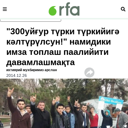
сәһипә
из
асаслиқ мәзмунға атлаң
"300уйғур түрки түркийигә
кәлтүрүлсун!" намидики
имза топлаш паалийити
давамлашмақта
ихтиярий мухбиримиз арслан
2014.12.26