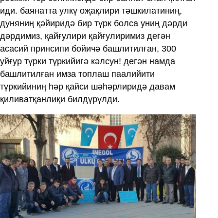
иди. баянатта улкү оҗақлири тәшкилатиниң,
дуняниң қәйиридә бир түрк болса униң дәрди
дәрдимиз, қайғулири қайғулиримиз дегән
асасий принсипи бойичә башлитилған, 300
уйғур түрки түркийигә кәлсун! дегән намда
башлитилған имза топлаш паалийити
түркийиниң һәр қайси шәһәрлиридә давам
қиливатқанлиқи билдүрүлди.