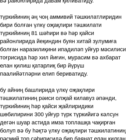
вә районлирида давам қиливатиду.
түркийиниң әң чоң аммивий тәшкилатлиридин
бири болған үлкү оҗақлири тәшкилати
түркийиниң 81 шәһири вә һәр қайси
районлирида йеқиндин буян хитай зулумиға
болған наразилиқини ипадиләп уйғур мәсилиси
тоғрисида һәр хил йиғин, мурасим вә ахбарат
елан қилиш қатарлиқ бир йүрүш
паалийәтләрни елип бериватиду.
бу айниң башлирида үлкү оҗақлири
тәшкилатиниң рәиси олҗай килавуз әпәнди,
түркийиниң һәр қайси җайлиридики
шөбилирини 300 уйғур түрк түркийигә кәлсун
дегән шуар астида имза топлашқа чақирған
болуп вә бу һәқтә үлку оҗақлири тәшкилатиниң
рәсмий тор сәһиписидә бир баянат елан қилған