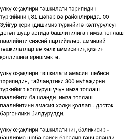
үлкү оҗақлири тәшкилати тәрипидин
түркийиниң 81 шәһәр вә районлирида, 00
3уйғур қериндишимиз түркийигә кәлтүрүлсун
дегән шуар астида башлитилиған имза топлаш
паалийити сиясий партийиләр, аммивий
тәшкилатлар вә хәлқ аммисиниң қизғин
қоллишиға еришмәктә.
үлкү оҗақлири тәшкилати амасия шөбиси
тәрипидин, тайландтики 300 муһаҗирни
түркийигә кәлтүрүш үчүн имза топлаш
паалийити башланди. имза топлаш
паалийитини амасия хәлқи қоллап - дәстәк
бәргәнлики билдүрүлди.
үлкү оҗақлири тәшкилатиниң баликисир -
бандирма шөбә рәиси баһадир гәнч әпәнди,