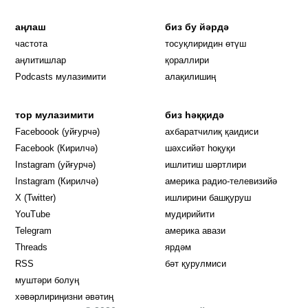
аңлаш
биз бу йәрдә
частота
тосуқлиридин өтүш
Opens in new window
аңлитишлар
қораллири
Podcasts мулазимити
алақилишиң
тор мулазимити
биз һәққидә
Opens in new window
Faceboook (уйғурчә)
ахбаратчилиқ қаидиси
Opens in new window
Facebook (Кирилчә)
шәхсийәт һоқуқи
Opens in new window
Instagram (уйғурчә)
ишлитиш шәртлири
Opens in new window
Instagram (Кирилчә)
америка радио-телевизийә
Opens in new window
X (Twitter)
ишлирини башқуруш
Opens in new window
Opens in new window
YouTube
мудирийити
Opens in new window
Opens in new windo
Telegram
америка авази
Opens in new window
Threads
ярдәм
RSS
бәт қурулмиси
муштәри болуң
хәвәрлириңизни әвәтиң