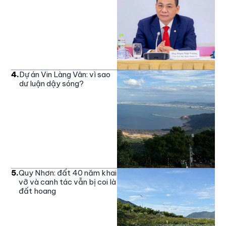
4
.
Dự án Vin Làng Vân: vì sao
dư luận dậy sóng?
5
.
Quy Nhơn: đất 40 năm khai
vỡ và canh tác vẫn bị coi là
đất hoang