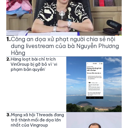
1
.
Công an dọa xử phạt người chia sẻ nội
dung livestream của bà Nguyễn Phương
Hằng
2
.
Hàng loạt bài chỉ trích
VinGroup bị gỡ bỏ vì ‘vi
phạm bản quyền’
3
.
Mạng xã hội Threads đang
trở thành mối đe dọa lớn
nhất của Vingroup