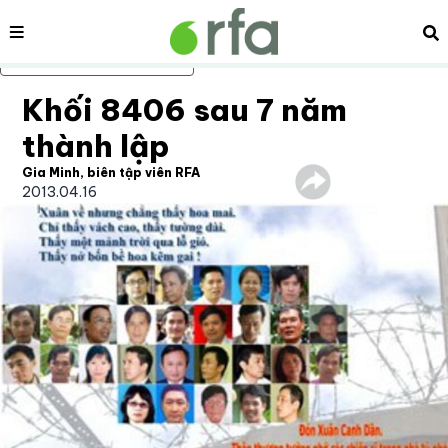
Nội dung
Tì
Bỏ qua nội dung chính
Khối 8406 sau 7 năm
thành lập
Gia Minh, biên tập viên RFA
2013.04.16