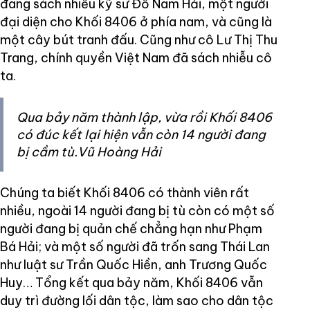
đang sách nhiễu kỹ sư Đỗ Nam Hải, một người
đại diện cho Khối 8406 ở phía nam, và cũng là
một cây bút tranh đấu. Cũng như cô Lư Thị Thu
Trang, chính quyền Việt Nam đã sách nhiễu cô
ta.
Qua bảy năm thành lập, vừa rồi Khối 8406
có đúc kết lại hiện vẫn còn 14 người đang
bị cầm tù.Vũ Hoàng Hải
Chúng ta biết Khối 8406 có thành viên rất
nhiều, ngoài 14 người đang bị tù còn có một số
người đang bị quản chế chẳng hạn như Phạm
Bá Hải; và một số người đã trốn sang Thái Lan
như luật sư Trần Quốc Hiền, anh Trương Quốc
Huy… Tổng kết qua bảy năm, Khối 8406 vẫn
duy trì đường lối dân tộc, làm sao cho dân tộc