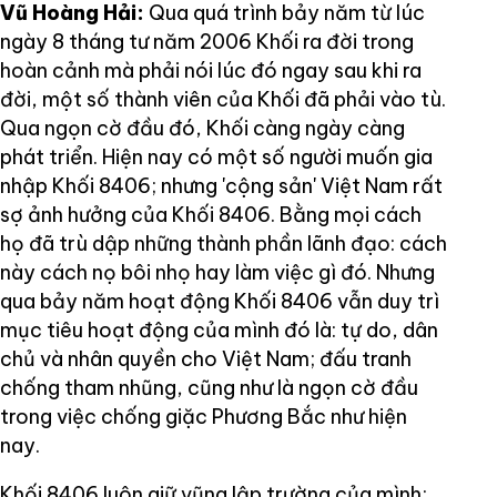
Vũ Hoàng Hải:
Qua quá trình bảy năm từ lúc
ngày 8 tháng tư năm 2006 Khối ra đời trong
hoàn cảnh mà phải nói lúc đó ngay sau khi ra
đời, một số thành viên của Khối đã phải vào tù.
Qua ngọn cờ đầu đó, Khối càng ngày càng
phát triển. Hiện nay có một số người muốn gia
nhập Khối 8406; nhưng 'cộng sản' Việt Nam rất
sợ ảnh hưởng của Khối 8406. Bằng mọi cách
họ đã trù dập những thành phần lãnh đạo: cách
này cách nọ bôi nhọ hay làm việc gì đó. Nhưng
qua bảy năm hoạt động Khối 8406 vẫn duy trì
mục tiêu hoạt động của mình đó là: tự do, dân
chủ và nhân quyền cho Việt Nam; đấu tranh
chống tham nhũng, cũng như là ngọn cờ đầu
trong việc chống giặc Phương Bắc như hiện
nay.
Khối 8406 luôn giữ vũng lập trường của mình;