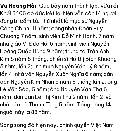
Vũ Hoàng Hải:
Qua bảy năm thành lập, vừa rồi
Khối 8406 có đúc kết lại hiện vẫn còn 14 người
đang bị cầm tù. Thứ nhất là mục sư Nguyễn
Công Chính, 11 năm; công nhân Đoàn Huy
Chương 7 năm, sinh viên Đỗ Minh Hạnh, 7 năm;
nhà giáo Vi Đức Hồi 5 năm; sinh viên Nguyễn
Hoàng Quốc Hùng 9 năm; trung tá Trần Anh
Kim 5 năm 6 tháng; chiến sĩ Hồ thị Bích Khương
5 năm, lần 2; linh mục Nguyễn Văn Lý 8 năm,
lần 4; nhà văn Nguyễn Xuân Nghĩa 6 năm; dân
oan Nguyễn Kim Nhàn 5 năm 6 tháng lần 2; ông
Lê Văn Sóc, 6 năm; ông Nguyễn Văn Thơ 6
năm; dân oan Lê Thị Kim Thu 2 năm, lần 2; và
nhà báo Lê Thanh Tùng 5 năm. Tổng cộng 14
người này là 88 năm.
Song song đó hiện nay, chính quyền Việt Nam