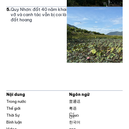
5
.
Quy Nhơn: đất 40 năm khai
vỡ và canh tác vẫn bị coi là
đất hoang
Nội dung
Ngôn ngữ
Trong nước
普通话
Thế giới
粤语
Thời Sự
မြန်မာ
Bình luận
한국어