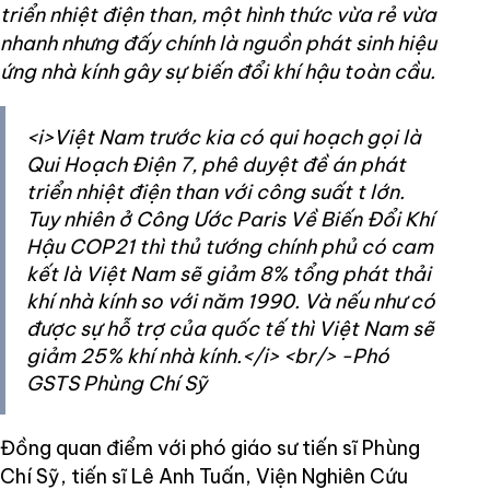
triển nhiệt điện than, một hình thức vừa rẻ vừa
nhanh nhưng đấy chính là nguồn phát sinh hiệu
ứng nhà kính gây sự biến đổi khí hậu toàn cầu.
<i>Việt Nam trước kia có qui hoạch gọi là
Qui Hoạch Điện 7, phê duyệt đề án phát
triển nhiệt điện than với công suất t lớn.
Tuy nhiên ở Công Ước Paris Về Biến Đổi Khí
Hậu COP21 thì thủ tướng chính phủ có cam
kết là Việt Nam sẽ giảm 8% tổng phát thải
khí nhà kính so với năm 1990. Và nếu như có
được sự hỗ trợ của quốc tế thì Việt Nam sẽ
giảm 25% khí nhà kính.</i> <br/> -Phó
GSTS Phùng Chí Sỹ
Đồng quan điểm với phó giáo sư tiến sĩ Phùng
Chí Sỹ, tiến sĩ Lê Anh Tuấn, Viện Nghiên Cứu