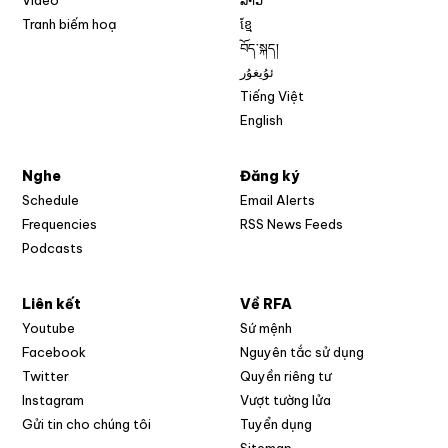
Video
ລາວ
Tranh biếm hoạ
ខ្មែ
བོད་སྐད།
ئۇيغۇر
Tiếng Việt
English
Nghe
Đăng ký
Schedule
Email Alerts
Opens in new w
Frequencies
RSS News Feeds
Podcasts
Liên kết
Về RFA
Opens in new window
Youtube
Sứ mệnh
Opens in new window
Facebook
Nguyên tắc sử dụng
Opens in new window
Twitter
Quyền riêng tư
Opens in new window
Instagram
Vượt tường lửa
Opens in new window
Gửi tin cho chúng tôi
Tuyển dụng
Opens in new window