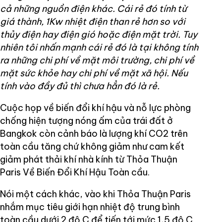
cả những nguồn điện khác. Cái rẻ đó tính từ
giá thành, 1Kw nhiệt điện than rẻ hơn so với
thủy điện hay điện gió hoặc điện mặt trời. Tuy
nhiên tôi nhấn mạnh cái rẻ đó là tại không tính
ra những chi phí về mặt môi trường, chi phí về
mặt sức khỏe hay chi phí về mặt xã hội. Nếu
tính vào đầy đủ thì chưa hẳn đó là rẻ.
Cuộc họp về biến đổi khí hậu và nỗ lực phòng
chống hiện tượng nóng ấm của trái đất ở
Bangkok còn cảnh báo là lượng khí CO2 trên
toàn cầu tăng chứ không giảm như cam kết
giảm phát thải khí nhà kính từ Thỏa Thuận
Paris Về Biến Đổi Khí Hậu Toàn cầu.
Nói một cách khác, vào khi Thỏa Thuận Paris
nhắm mục tiêu giới hạn nhiệt độ trung bình
toàn cầu dưới 2 độ C để tiến tới mức 1,5 độ C