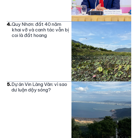
4
.
Quy Nhơn: đất 40 năm
khai vỡ và canh tác vẫn bị
coi là đất hoang
5
.
Dự án Vin Làng Vân: vì sao
dư luận dậy sóng?