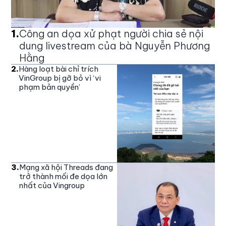
1
.
Công an dọa xử phạt người chia sẻ nội
dung livestream của bà Nguyễn Phương
Hằng
2
.
Hàng loạt bài chỉ trích
VinGroup bị gỡ bỏ vì ‘vi
phạm bản quyền’
3
.
Mạng xã hội Threads đang
trở thành mối đe dọa lớn
nhất của Vingroup