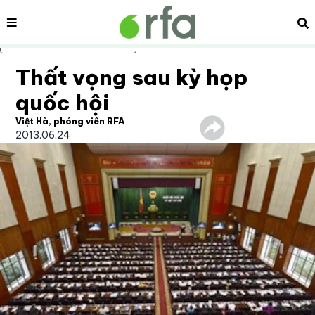
Nội dung
Tì
Bỏ qua nội dung chính
Thất vọng sau kỳ họp
quốc hội
Việt Hà, phóng viên RFA
2013.06.24