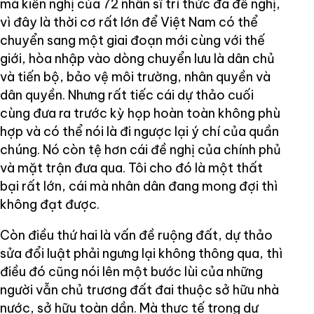
mà kiến nghị của 72 nhân sĩ trí thức đã đề nghị,
vì đây là thời cơ rất lớn để Việt Nam có thể
chuyển sang một giai đoạn mới cùng với thế
giới, hòa nhập vào dòng chuyển lưu là dân chủ
và tiến bộ, bảo vệ môi trường, nhân quyền và
dân quyền. Nhưng rất tiếc cái dự thảo cuối
cùng đưa ra trước kỳ họp hoàn toàn không phù
hợp và có thể nói là đi ngược lại ý chí của quần
chúng. Nó còn tệ hơn cái đề nghị của chính phủ
và mặt trận đưa qua. Tôi cho đó là một thất
bại rất lớn, cái mà nhân dân đang mong đợi thì
không đạt được.
Còn điều thứ hai là vấn đề ruộng đất, dự thảo
sửa đổi luật phải ngưng lại không thông qua, thì
điều đó cũng nói lên một bước lùi của những
người vẫn chủ trương đất đai thuộc sở hữu nhà
nước, sở hữu toàn dần. Mà thực tế trong dự