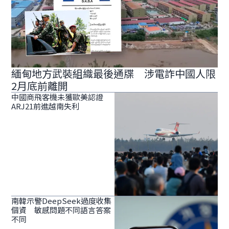
緬甸地方武裝組織最後通牒 涉電詐中國人限
2月底前離開
中國商飛客機未獲歐美認證
ARJ21前進越南失利
南韓示警DeepSeek過度收集
個資 敏感問題不同語言答案
不同