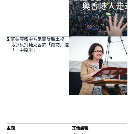
5
.
蕭美琴遭中方尾隨險釀車禍
北京反批捷克容許「竄訪」違
「一中原則」
主題
其他語種