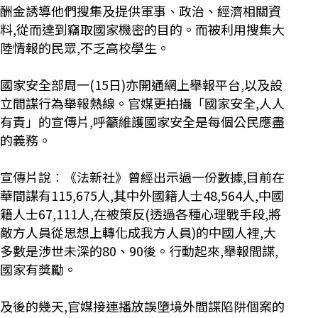
酬金誘導他們搜集及提供軍事、政治、經濟相關資
料,從而達到竊取國家機密的目的。而被利用搜集大
陸情報的民眾,不乏高校學生。
國家安全部周一(15日)亦開通網上舉報平台,以及設
立間諜行為舉報熱線。官媒更拍攝「國家安全,人人
有責」的宣傳片,呼籲維護國家安全是每個公民應盡
的義務。
宣傳片說︰《法新社》曾經出示過一份數據,目前在
華間諜有115,675人,其中外國籍人士48,564人,中國
籍人士67,111人,在被策反(透過各種心理戰手段,將
敵方人員從思想上轉化成我方人員)的中國人裡,大
多數是涉世未深的80、90後。行動起來,舉報間諜,
國家有獎勵。
及後的幾天,官媒接連播放誤墮境外間諜陷阱個案的