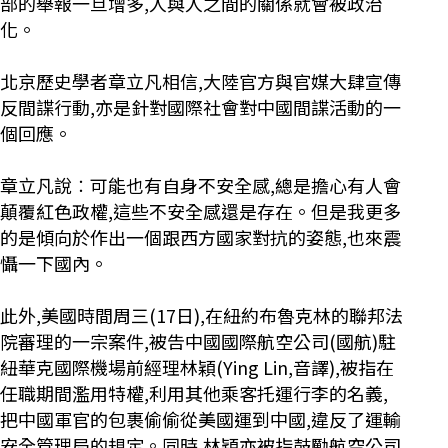
部的舉報一旦增多,人與人之間的關係就會被政治
化。
北京歷史學者章立凡相信,大陸官方與官媒大肆宣傳
反間諜行動,亦是針對國際社會對中國間諜活動的一
個回應。
章立凡說︰可能也有自身不安全感,總是擔心有人會
顛覆紅色政權,這些不安全感還是存在。但是我更多
的是傾向於作出一個跟西方國家對抗的姿態,也來震
懾一下國內。
此外,美國時間周三(17日),在紐約布魯克林的聯邦法
院審理的一宗案件,被告中國國際航空公司(國航)駐
紐華克國際機場前經理林穎(Ying Lin,音譯),被指在
任職期間濫用特權,利用其他乘客托運行李的名義,
把中國軍官的包裹偷偷從美國運到中國,違反了運輸
安全管理局的規定。同時,林穎亦被指鼓勵航空公司