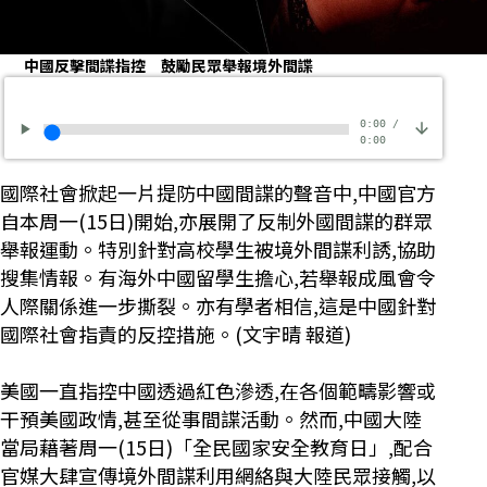
中國反擊間諜指控 鼓勵民眾舉報境外間諜
0:00
/
0:00
國際社會掀起一片提防中國間諜的聲音中,中國官方
自本周一(15日)開始,亦展開了反制外國間諜的群眾
舉報運動。特別針對高校學生被境外間諜利誘,協助
搜集情報。有海外中國留學生擔心,若舉報成風會令
人際關係進一步撕裂。亦有學者相信,這是中國針對
國際社會指責的反控措施。(文宇晴 報道)
美國一直指控中國透過紅色滲透,在各個範疇影響或
干預美國政情,甚至從事間諜活動。然而,中國大陸
當局藉著周一(15日)「全民國家安全教育日」,配合
官媒大肆宣傳境外間諜利用網絡與大陸民眾接觸,以