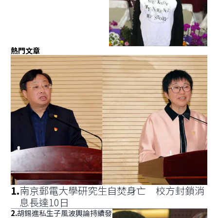
熱門文章
1
.
南京郵電大學研究生自焚身亡 校方封鎖消
息長達10日
2
.
胡錫進私生子風波輿論持續發