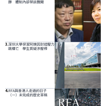
酵 體制內卻禁談醜聞
3
.
深圳大學保潔阿姨因封控壓力
跳樓亡 學生質疑涉壓榨
4
.
RFA與香港人走過的日子
（一）未完成的歷史草稿