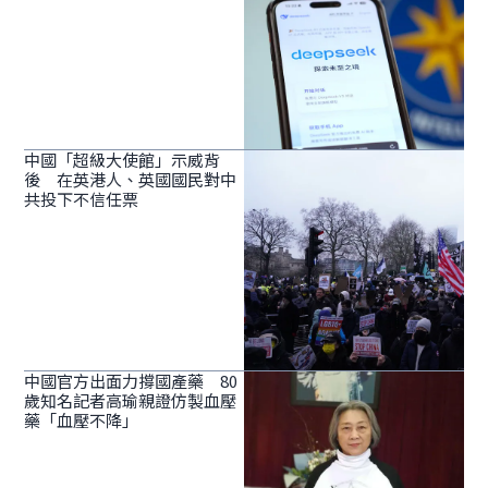
中國「超級大使館」示威背
後 在英港人、英國國民對中
共投下不信任票
中國官方出面力撐國產藥 80
歲知名記者高瑜親證仿製血壓
藥「血壓不降」