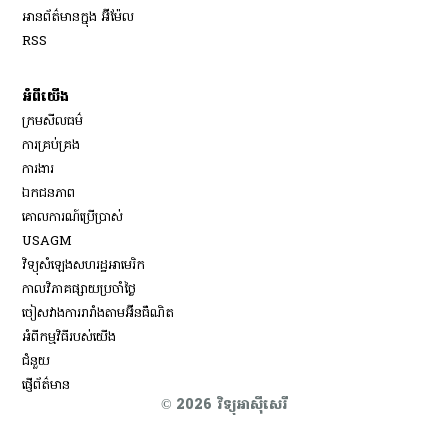
អានព័ត៌មានក្នុង អ៊ីម៉ែល
Opens in new window
RSS
អំពីយើង
ក្រមសីលធម៌
ការគ្រប់គ្រង
Opens in new window
ការងារ
ឯកជនភាព
គោលការណ៍ប្រើប្រាស់
Opens in new window
USAGM
Opens in new window
វិទ្យុសំឡេងសហរដ្ឋអាមេរិក
កាលវិភាគផ្សាយប្រចាំថ្ងៃ
ចៀសវាង​ការរារាំង​តាម​អ៊ីនធឺណិត
អំពីកម្មវិធីរបស់យើង
ជំនួយ
ផ្ញើព័ត៌មាន
© 2026 វិទ្យុអាស៊ីសេរី