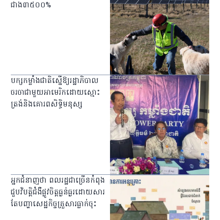
ជាង៣៥០០%
បក្សកម្លាំងជាតិស្នើឱ្យរដ្ឋាភិបាល
ចរចាជាមួយអាមេរិកដោយស្មោះ
ត្រង់និងគោរពសិទ្ធិមនុស្ស
អ្នក​ជំនាញ​ថា ពលរដ្ឋ​ជា​ច្រើន​កំពុង​
ជួប​វិបត្តិ​ជំងឺ​ផ្លូវ​ចិត្ត​ធ្ងន់ធ្ងរ​ដោយ​សារ​
តែ​បញ្ហា​សេដ្ឋកិច្ច​គ្រួសារ​ធ្លាក់​ចុះ