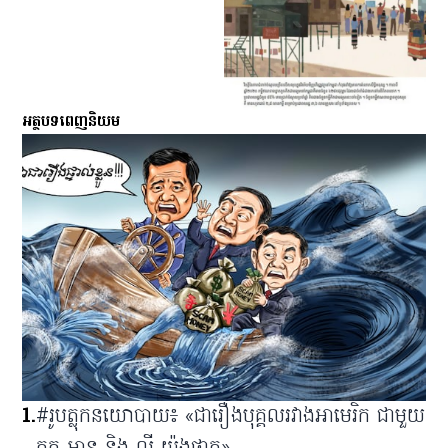
អត្ថបទពេញនិយម
1
.
#រូបត្លុកនយោបាយ៖ «ជារឿងបុគ្គលរវាងអាមេរិក ជាមួយ