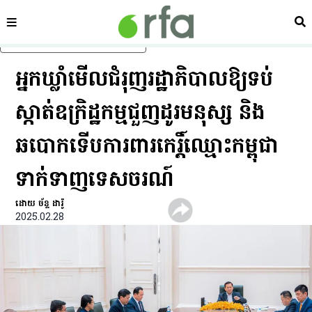
ផ្នែក
ស្វ
រំលងទៅមាតិកាចម្បង
អ្នកឃ្លាំមើល​ជំរុញ​រដ្ឋាភិបាល​ឱ្យ​ទប់
ស្កាត់​ឧក្រិដ្ឋកម្ម​ជួញដូរ​មនុស្ស និង​
ឆបោក​ទើប​ការពារ​កេរ្តិ៍​ឈ្មោះ​កម្ពុជា
ទាក់ទាញ​ទេសចរណ៍
ដោយ ច័ន្ទ ដារ៉ូ
2025.02.28