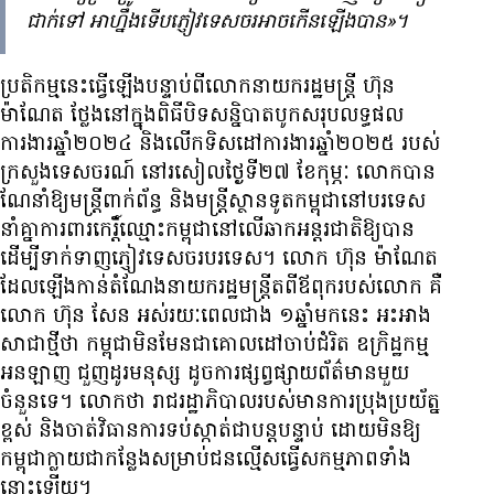
ជាក់​ទៅ អា​ហ្នឹង​ទើប​​ភ្ញៀវ​ទេសចរ​អាច​កើន​ឡើង​បាន»។
ប្រតិកម្ម​នេះ​ធ្វើឡើង​បន្ទាប់​ពី​លោក​នាយក​រដ្ឋមន្ត្រី ហ៊ុន
ម៉ាណែត ថ្លែង​នៅ​ក្នុង​ពិធី​បិទ​សន្និបាត​បូកសរុប​លទ្ធផល​
ការងារ​ឆ្នាំ២០២៤ និង​លើក​ទិស​ដៅ​ការងារ​ឆ្នាំ២០២៥ របស់​
ក្រសួង​ទេសចរណ៍ នៅ​រសៀល​ថ្ងៃ​ទី២៧ ខែកុម្ភៈ លោក​បាន​
ណែនាំ​ឱ្យ​មន្ត្រី​ពាក់ព័ន្ធ និង​មន្ត្រី​ស្ថានទូត​កម្ពុជា​នៅ​បរទេស​
នាំគ្នា​ការពារ​កេរ្តិ៍ឈ្មោះ​កម្ពុជា​នៅ​លើ​ឆាក​អន្តរជាតិ​ឱ្យ​បាន
ដើម្បី​ទាក់ទាញ​ភ្ញៀវ​ទេសចរ​បរទេស។ លោក ហ៊ុន ម៉ាណែត
ដែល​ឡើង​កាន់​តំណែង​នាយក​រដ្ឋមន្ត្រី​ត​ពី​ឪពុក​របស់​លោក គឺ​
លោក ហ៊ុន សែន អស់​រយៈ​ពេល​ជាង ១ឆ្នាំ​មក​នេះ អះអាង​
សា​ជា​ថ្មី​ថា កម្ពុជា​មិនមែន​ជា​គោលដៅ​ចាប់ជំរិត ឧក្រិដ្ឋកម្ម​
អនឡាញ ជួញដូរ​មនុស្ស ដូច​ការ​ផ្សព្វផ្សាយ​ព័ត៌មាន​មួយ​
ចំនួន​ទេ។ លោក​ថា រាជរដ្ឋាភិបាល​របស់​មាន​ការ​ប្រុងប្រយ័ត្ន​
ខ្ពស់ និង​ចាត់​វិធានការ​ទប់ស្កាត់​ជា​បន្តបន្ទាប់ ដោយ​មិន​ឱ្យ​
កម្ពុជា​ក្លាយ​ជា​កន្លែង​សម្រាប់​ជនល្មើស​ធ្វើ​សកម្មភាព​ទាំង​
នោះ​ឡើយ។