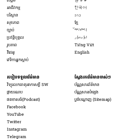
សង្គម
မြန်မာ
Opens in new window
អាជីវកម្ម
한국어
Opens in new window
បរិស្ថាន
ລາວ
Opens in new window
សុខភាព
ខ្មែ
Opens in new window
ច្បាប់
བོད་སྐད།
Opens in new window
ប្រវត្តិបុគ្គល
ئۇيغۇر
Opens in new window
រូបភាព
Tiếng Việt
Opens in new window
វីដេអូ
English
វេទិកា​អ្នក​ស្ដាប់
របៀប​ទទួល​ព័ត៌មាន​
ស្វែងរកព័ត៌មានចាស់ៗ
វិទ្យុ​រលក​ធាតុអាកាស​ខ្លី SW
ប័ណ្ណសារ​ព័ត៌មាន​
​ផ្កាយ​រណប
ប័ណ្ណសារ​សំឡេង
​ផតខាសធ៍(Podcast)
ប្លង់បណ្តាញ (Sitemap)
Opens in new window
Facebook
Opens in new window
YouTube
Opens in new window
Twitter
Opens in new window
Instagram
Opens in new window
Telegram