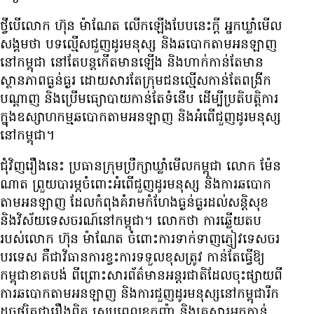
ថ្វីបើ​លោក ហ៊ុន ម៉ាណែត លើក​ឡើង​បែប​នេះ​ក្ដី អ្នក​ឃ្លាំមើល​
សង្គម​ថា បទល្មើស​ជួញដូរ​មនុស្ស និង​ឆបោក​តាម​អនឡាញ​
នៅ​កម្ពុជា នៅតែ​បន្ត​កើត​មាន​ឡើង និង​ហាក់​កាន់​តែ​មាន​
ស្ថានភាព​ធ្ងន់ធ្ងរ ដោយសារតែ​ក្រុម​ជនល្មើស​កាន់តែ​ពង្រីក​
បណ្ដាញ និង​ប្រើ​មធ្យោបាយ​កាន់តែ​ទំនើប ដើម្បី​ប្រតិបត្តិការ​
ក្នុង​ឧស្សាហកម្ម​ឆបោក​តាម​អនឡាញ និង​អំពើ​ជួញដូរ​មនុស្ស​
នៅ​កម្ពុជា។
ជុំវិញ​រឿង​នេះ ប្រធាន​ក្រុមប្រឹក្សា​ឃ្លាំមើល​កម្ពុជា លោក ម៉ែន
ណាត ព្រួយបារម្ភ​ចំពោះ​អំពើ​ជួញដូរ​មនុស្ស និង​ការ​ឆបោក​
តាម​អនឡាញ ដែល​កំពុង​គំរាម​កំហែង​ធ្ងន់ធ្ងរ​ដល់​សន្តិសុខ
និង​វិស័យ​ទេសចរណ៍​នៅ​កម្ពុជា។ លោក​ថា ការ​ឆ្លើយតប​
របស់​លោក ហ៊ុន ម៉ាណែត ចំពោះ​ការ​ទាក់ទាញ​ភ្ញៀវ​ទេសចរ​
បរទេស គឺ​ជា​វិធានការ​ខ្វះ​ការ​ទទួល​ខុសត្រូវ កាន់តែ​ធ្វើ​ឱ្យ​
កម្ពុជា​ខាតបង់ ពីព្រោះ​សារព័ត៌មាន​អន្តរជាតិ​ដែល​ចុះផ្សាយ​ពី​
ការ​ឆបោក​តាម​អនឡាញ និង​ការ​ជួញ​ដូរ​មនុស្ស​នៅ​កម្ពុជា​រីក​
ដូច​ផ្សិត​ជា​រឿង​ពិត ស្រប​ពេល​ឧកញ៉ា និង​គ្រួសារ​អ្នកកាន់