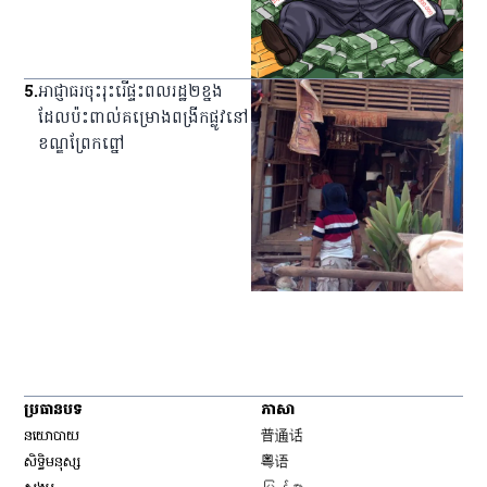
5
.
អាជ្ញាធរ​ចុះ​រុះរើ​ផ្ទះ​ពលរដ្ឋ​២​ខ្នង​
ដែល​ប៉ះពាល់​គម្រោង​ពង្រីក​ផ្លូវ​នៅ​
ខណ្ឌ​ព្រែកព្នៅ
ប្រធានបទ
ភាសា
Opens in new window
នយោបាយ
普通话
Opens in new window
សិទ្ធិ​មនុស្ស
粤语
Opens in new window