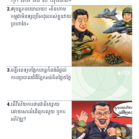
កុក អាន និង លី យ៉ុងផាត»
2
.
#រូបត្លុកនយោបាយ៖ «ចិនហាម
កម្ពុជាមិនឲ្យប្រើអាវុធរបស់ខ្លួនវាយ
ប្រហាថៃ»
3
.
មន្ទីរពេទ្យ​បង្អែក​ខេត្ត​កំពង់ធំ​ផ្ដល់​
ការ​ព្យាបាល​ជំងឺ​ភ្នែក​អត់​គិត​ថ្លៃ​៥​ថ្ងៃ
4
.
តើវិស័យការពារជាតិខ្សោយ
ដោយសារអំពើពុករលួយ ឬការ
អភិវឌ្ឍ?