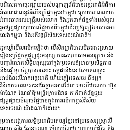
បដិសេធ​ការ​ចុះ​ផ្សាយ​របស់​បណ្ដាញ​ព័ត៌មាន​អន្តរជាតិ​អំពី​ការ​
រីក​រាលដាល​នូវ​អំពើ​ឧក្រិដ្ឋកម្ម​នៅ​កម្ពុជា ក្រោយពេល​លោក​
អំពាវនាវ​ដល់​មន្ត្រី​របស់​លោក និង​អ្នក​ពាក់ព័ន្ធ​ទាំងអស់​ចូល
រួម​ផ្សព្វផ្សាយ​រូបភាព​វិជ្ជមាន​ពី​កម្ពុជា​ជំរុញ​ឱ្យ​ភ្ញៀវ​ទេសចរ​មក​
លេង​កម្ពុជា និង​អភិវឌ្ឍ​វិស័យ​ទេសចរណ៍​ជាតិ។
អ្នកឃ្លាំមើល​លើក​ឡើង​ថា បើ​សិន​ដ្ឋាភិបាល​មិន​ដោះស្រាយ​
រឿង​ឧក្រិដ្ឋកម្ម​ជួញដូរ​មនុស្ស ការ​ឆបោក​តាម​អនឡាយ និង​
បញ្ហា​រំលោភ​សិទ្ធិមនុស្ស​នៅ​ក្នុង​ប្រទេស​ឱ្យ​មាន​ប្រសិទ្ធភាព
និង​ជឿ​ទុក​ចិត្ត​បាន​ទេ​នោះ កម្ពុជា​នឹង​នៅតែ​មាន​ឈ្មោះ​
អាប់ឱន​លើ​ឆាក​អន្តរជាតិ ហើយ​ភ្ញៀវ​ទេសចរ និង​អ្នក​
វិនិយោគ​បរទេស​នៅតែ​ខ្លាច​រអា​ដដែល ទោះបីជា​លោក ហ៊ុន
ម៉ាណែត ណែនាំ​ឱ្យ​មន្ត្រី​ក្រោម​ឱវាទ ភាគី​ពាក់ព័ន្ធ​ជួយ​
ផ្សព្វផ្សាយ​ចំណុច​វិជ្ជមាន​ក្នុង​ការ​លើក​កម្ពស់​វិស័យ​
ទេសចរណ៍ យ៉ាង​ណា​ក៏​ដោយ។
ប្រធាន​អង្គការ​លទ្ធិ​ប្រជាធិបតេយ្យ​ខ្មែរ​នៅ​ប្រទេស​អូស្ត្រាលី
លោក ស៊ឹង សែនករុណា មើល​ឃើញ​ថា បញ្ហា​ចាប់ជំរិត និង​