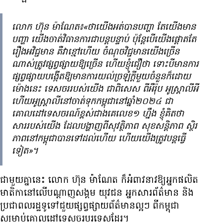
លោក ហ៊ុន ម៉ាណែត៖«ថា​យើង​អត់​បាន​បញ្ហា តែ​យើង​មាន​
បញ្ហា យើង​ចាត់វិធានការ​ជាបន្តបន្ទាប់ ប៉ុន្តែ​បើ​យើង​ផ្ដោត​តែ​
រឿង​អវិជ្ជមាន គឺ​វា​ខ្មៅ​ហើយ ចំណុចវិជ្ជមាន​យើង​ច្រើន​
ណាស់​ត្រូវ​ផ្សព្វផ្សាយ​ឱ្យ​ច្រើន ហើយ​ខ្ញុំ​ជឿ​ថា​ ទោះបី​មាន​ការ​
ផ្សព្វផ្សាយ​បង្កើត​ឱ្យ​មាន​ការ​យល់​ច្រឡំ​ក្ដី​មួយ​ចំនួន​ក៏​ដោយ
ម៉ោង​នេះ ទេសចរ​របស់​យើង ជាពិសេស ពី​អឺរ៉ុប អូស្ត្រាលី​អី
ហើយ​អូស្ត្រាលី​នៅ​ចាត់​ទុក​កម្ពុជា​នៅ​ឆ្នាំ២០២៤ ជា​
គោលដៅ​ទេសចរណ៍​ខ្ពស់​ជាង​គេ​លេខ១ ហ្នឹង ខ្ញុំ​គិត​ថា
សារ​របស់​យើង ដែល​បង្ហាញ​ពី​សុវត្ថិភាព សុខ​សន្តិភាព ស្ថិរ
ភាព​នៅ​កម្ពុជា​បាន​ទៅ​ដល់​ហើយ ហើយ​យើង​ត្រូវ​បន្ត​ធ្វើ​
ទៀត»។
ជាមួយ​គ្នា​នេះ លោក ហ៊ុន ម៉ាណែត ក៏​អំពាវនាវ​ឱ្យ​អ្នក​ផលិត​
មាតិកា​នៅ​លើ​បណ្ដាញ​សង្គម យុវជន អ្នកសារព័ត៌មាន និង​
ប្រជាពលរដ្ឋ​ទូទៅ​ជួយ​ផ្សព្វផ្សាយ​ព័ត៌មាន​ល្អៗ ពី​កម្ពុជា​
សម្រាប់​គោលដៅ​ទេសចរ​បរទេស​ដែរ។