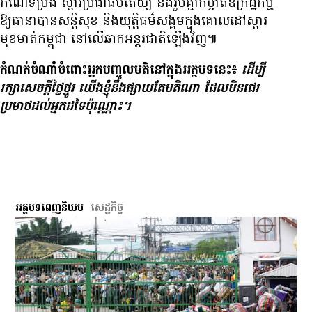
កំណែទម្រង់ ស្ដារ​ប្រជាធិបតេយ្យ និង​រួមគ្នា​កម្ចាត់​ឧក្រិដ្ឋកម្ម​
ឱ្យ​ធានា​បាន​សន្តិសុខ និង​យុត្តិធម៌​សង្គម​ក្នុង​គោលដៅ​ស្ដារ​
មុខមាត់​កម្ពុជា នៅ​លើ​ឆាក​អន្តរជាតិ​ឡើងវិញ៕
កំណត់​ចំណាំ​ចំពោះ​អ្នក​បញ្ចូល​មតិ​នៅ​ក្នុង​អត្ថបទ​នេះ៖
ដើម្បី​
រក្សា​សេចក្ដី​ថ្លៃថ្នូរ យើង​ខ្ញុំ​នឹង​ផ្សាយ​តែ​មតិ​ណា ដែល​មិន​ជេរ​
ប្រមាថ​ដល់​អ្នក​ដទៃ​ប៉ុណ្ណោះ។
អត្ថបទពេញនិយម
សេដ្ឋកិច្ច