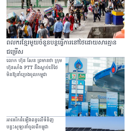
ពលករខ្មែរមួយចំនួនបន្តធ្វើការនៅថៃដោយសារគ្មាន
ជម្រើស
លោក ហ៊ុន សែន ព្រមានថា ក្រុម
ហ៊ុនសាំង PTT នឹងស្លាប់បើថៃ
មិនឱ្យនាំប្រេងចូលកម្ពុជា
អាមេរិកដំឡើងពន្ធលើទំនិញ
បន្ទះសូឡានាំចូលពីកម្ពុជា