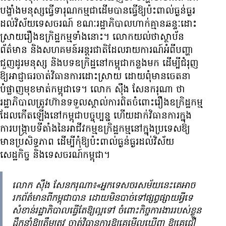
បង្ខាំង​មនុស្ស​ធ្វើទារុណកម្ម​ជា​ដើម​បាន​ធ្វើ​ឱ្យ​​ប៉ះពាល់​ធ្ងន់ធ្ងរ​
ដល់​វិស័យ​ទេសចរណ៍ ខណៈ​រដ្ឋាភិបាល​ហាក់​គ្មាន​ឆន្ទៈ​ដោះ
ស្រាយ​រឿង​ឧក្រិដ្ឋកម្ម​ទាំងនោះ។ លោកយល់​ថា​ស្ថាប័ន​
ព័ត៌មាន និង​សហគមន៍​អន្តរជាតិ​ដែល​រាយការណ៍​អំពី​បញ្ហា​
ជួញដូរ​មនុស្ស និង​បទឧក្រិដ្ឋ​នៅ​កម្ពុជា​កន្លងមក ដើម្បី​ជំរុញ​
ឱ្យ​អាជ្ញាធរ​ចាត់វិធានការ​ដោះស្រាយ ដោយ​ពុំ​មាន​ចេតនា​
បំផ្លាញ​មុខមាត់​កម្ពុជា​ទេ។ លោក ស៊ឹង សែនករុណា ថា
រដ្ឋាភិបាល​ត្រូវ​ហ៊ាន​ទទួលស្គាល់​ការពិត​ចំពោះ​រឿង​ឧក្រិដ្ឋកម្ម
ដែល​កើតឡើង​នៅ​កម្ពុជា​បច្ចុប្បន្ន ហើយ​ដាក់​វិធានការ​ក្នុង​
ការ​បង្ក្រាប​ទីតាំង​នៃ​អាជីវកម្ម​ឧក្រិដ្ឋកម្ម​នៅ​ក្នុង​ប្រទេស​ឱ្យ​
មាន​ប្រសិទ្ធភាព ដើម្បី​កុំ​ឱ្យ​ប៉ះពាល់​ធ្ងន់ធ្ងរ​ដល់​វិស័យ​
សេដ្ឋកិច្ច និង​ទេសចរណ៍​កម្ពុជា។
លោក ស៊ឹង សែនករុណា៖«អ្នកទេសចរ​សម័យនេះ​គេ​អាច​
រក​ព័ត៌មាន​ពី​កម្ពុជា​បាន ដោយ​មិនបាច់​ទៅ​ផ្សព្វផ្សាយ​អ្វី​ទេ
សំខាន់​រដ្ឋាភិបាល​ធ្វើ​តែ​ឱ្យ​ល្អ​ទៅ ចំពោះ​កិច្ច​ការងារ​របស់​ខ្លួន​
ដឹកនាំ​ឱ្យ​ត្រឹមត្រូវ ចាត់វិធានការ​ឱ្យ​គេ​មើល​ឃើញ ឱ្យ​គេ​ជឿ