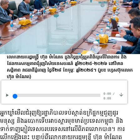
​លោក​នាយក​រដ្ឋមន្ត្រី ហ៊ុន ម៉ាណែត ក្នុង​កិច្ចប្រជុំត្រួតពិនិត្យលើវិធានការ និង
ផែនការសកម្មភាពជុំរុញវិស័យទេសចរណ៍ ឆ្នាំ២០២៥-២០២៦ នៅវិមាន
សន្តិភាព រាជធានី​ភ្នំពេញ ថ្ងៃទី២៨ ខែកុម្ភៈ ឆ្នាំ២០២៥។
(រូប៖ ហ្វេសប៊ុកលោក
ហ៊ុន ម៉ាណែត)
0:00
/
0:00
អ្នកឃ្លាំមើល​ជំរុញ​ឱ្យ​រដ្ឋាភិបាល​ទប់ស្កាត់​ឧក្រិដ្ឋកម្ម​ជួញដូរ​
មនុស្ស និង​ឆបោក​ទើប​អាច​ស្ដារ​មុខមាត់​ប្រទេស​កម្ពុជា និង​
ទាក់ទាញ​ភ្ញៀវ​ទេសចរ​បរទេស​នៅ​លើ​ពិភពលោក​បាន។ ការ​
លើក​ឡើង​នេះ បន្ទាប់ពី​លោក​នាយក​រដ្ឋមន្ត្រី ហ៊ុន ម៉ាណែត