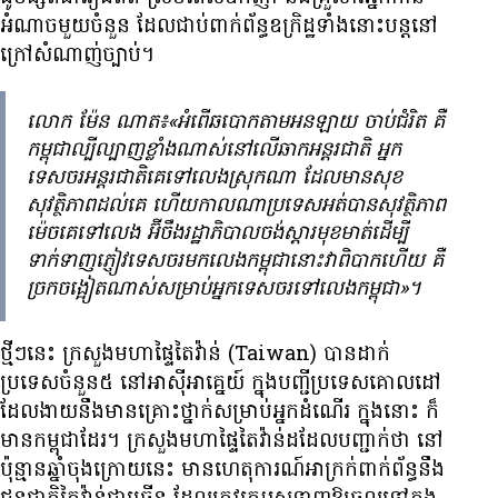
អំណាច​មួយ​ចំនួន ដែល​​ជាប់​ពាក់ព័ន្ធ​​ឧក្រិដ្ឋ​ទាំងនោះ​បន្ត​នៅ​
ក្រៅ​សំណាញ់​ច្បាប់។
លោក ម៉ែន ណាត៖«អំពើ​ឆបោក​តាម​អនឡាយ ចាប់​ជំរិត គឺ​
កម្ពុជា​ល្បីល្បាញ​ខ្លាំង​ណាស់​នៅ​លើ​ឆាក​អន្តរជាតិ អ្នក
ទេសចរ​អន្តរជាតិ​គេ​ទៅ​លេង​ស្រុក​ណា ដែល​មាន​សុខ​
សុវត្ថិភាព​ដល់​គេ ហើយ​កាលណា​ប្រទេស​អត់​បាន​សុវត្ថិភាព​
ម៉េច​គេ​ទៅ​លេង អ៊ីចឹង​​​រដ្ឋាភិបាល​ចង់​ស្ដារ​មុខមាត់​ដើម្បី​
ទាក់ទាញ​ភ្ញៀវ​ទេសចរ​មក​លេង​កម្ពុជា​នោះ​វា​ពិបាក​ហើយ គឺ​
ច្រក​ចង្អៀត​ណាស់​សម្រាប់​អ្នកទេសចរ​ទៅ​លេង​កម្ពុជា»។
ថ្មីៗនេះ ក្រសួង​មហាផ្ទៃ​តៃវ៉ាន់ (Taiwan) បាន​ដាក់​
ប្រទេស​ចំនួន៥ នៅ​អាស៊ីអាគ្នេយ៍ ក្នុង​បញ្ជី​ប្រទេស​គោលដៅ
ដែល​ងាយ​នឹង​មានគ្រោះថ្នាក់​សម្រាប់​អ្នក​ដំណើរ ក្នុង​នោះ ក៏​
មាន​កម្ពុជា​ដែរ។ ក្រសួងមហាផ្ទៃ​តៃវ៉ាន់​ដដែល​បញ្ជាក់​ថា នៅ​
ប៉ុន្មាន​ឆ្នាំ​ចុងក្រោយ​នេះ មាន​ហេតុការណ៍​អាក្រក់​ពាក់ព័ន្ធ​នឹង​