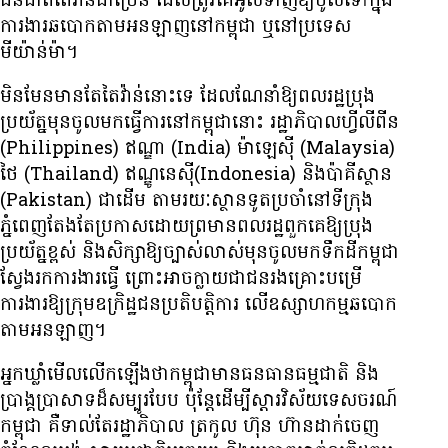
ជនជាតិ​តៃវ៉ាន់​ជាច្រើន ដែល​ត្រូវ​គេ​អូសទាញ​ឱ្យ​ចូល​ទៅ​ក្នុង​
ការងារ​ឆបោក​តាម​អនឡាញ​នៅ​កម្ពុជា ឬ​នៅ​ប្រទេស​
មីយ៉ាន់ម៉ា។
មិនមែន​មាន​តែ​តៃវ៉ាន់​នោះ​ទេ ដែល​ណែនាំ​ឱ្យ​ពលរដ្ឋ​ប្រុង
ប្រយ័ត្ន​មុន​ចូល​មក​ធ្វើការ​នៅ​កម្ពុជា​នោះ រដ្ឋាភិបាល​ហ្វីលីពីន
(Philippines) ឥណ្ឌា (India) ម៉ាឡេស៊ី (Malaysia)
ថៃ (Thailand) ឥណ្ឌូនេស៊ី​(Indonesia) និង​ប៉ាគីស្ថាន
(Pakistan) ជា​ដើម តាម​រយៈ​ស្ថានទូត​ប្រចាំ​នៅ​ទីក្រុង​
ភ្នំពេញ​តែងតែ​ប្រកាស​ដោយ​ព្រមាន​ពលរដ្ឋ​ពួកគេ​ឱ្យ​ប្រុង
ប្រយ័ត្ន​ខ្ពស់ និង​សិក្សា​ឱ្យ​ច្បាស់លាស់​មុន​ចូល​មក​ទឹកដី​កម្ពុជា​
ស្វែងរក​ការងារ​ធ្វើ ព្រោះ​អាច​ក្លាយ​ជា​ជនរងគ្រោះ​បម្រើ​
ការងារ​ឱ្យ​ក្រុម​ឧក្រិដ្ឋជន​ប្រតិបត្តិការ លើ​ឧស្សាហកម្ម​ឆបោក​
តាម​អនឡាញ។
អ្នកឃ្លាំមើល​លើក​ឡើង​ថា​កម្ពុជា​មាន​ធនធាន​ធម្មជាតិ និង​
ប្រាង្គ​ប្រាសាទ​ដ៏​សម្បូរ​បែប ប៉ុន្តែ​ដើម្បី​ស្ដារ​វិស័យ​ទេសចរណ៍​
កម្ពុជា គឺ​ទាល់​តែ​រដ្ឋាភិបាល ត្រកូល ហ៊ុន ហ៊ាន​ដាក់​ចេញ​