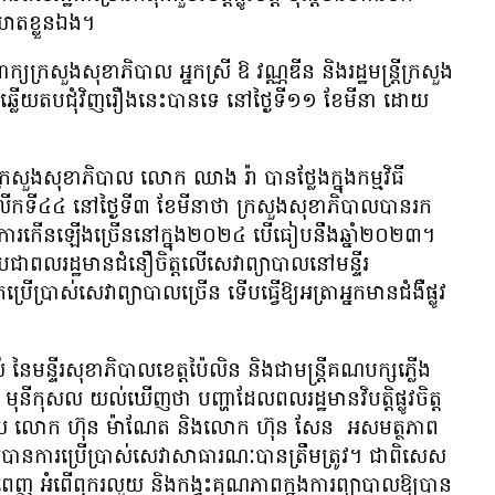
ត្តឃាត​ខ្លួន​ឯង។
ាំពាក្យ​ក្រសួង​សុខាភិបាល អ្នកស្រី ឱ វណ្ណឌីន និង​រដ្ឋមន្ត្រី​ក្រសួង​
លើយ​តប​ជុំវិញ​រឿង​នេះ​បាន​ទេ នៅ​ថ្ងៃ​ទី​១១ ខែ​មីនា ដោយ​
ី​ក្រសួង​សុខាភិបាល លោក ឈាង រ៉ា បាន​ថ្លែង​ក្នុង​កម្មវិធី​
ក​ទី​៤៤ នៅ​ថ្ងៃ​ទី​៣ ខែ​មីនា​ថា ក្រសួង​សុខាភិបាល​បាន​រក​
 មាន​ការ​កើន​ឡើង​ច្រើន​នៅ​ក្នុង​២០២៤ បើ​ធៀប​នឹង​ឆ្នាំ​២០២៣។
ពលរដ្ឋ​មាន​ជំនឿ​ចិត្ត​លើ​សេវា​ព្យាបាល​នៅ​មន្ទីរ​
ើ​ប្រាស់​សេវា​ព្យាបាល​ច្រើន ទើប​ធ្វើ​ឱ្យ​អត្រា​អ្នក​មាន​ជំងឺ​ផ្លូវ​
់ នៃ​មន្ទីរ​សុខាភិបាល​ខេត្ត​ប៉ៃលិន និង​ជា​មន្ត្រី​គណបក្ស​ភ្លើង​
នីកុសល យល់​ឃើញ​ថា​ បញ្ហា​ដែល​ពលរដ្ឋ​​មាន​វិបត្តិ​ផ្លូវ​​​​ចិត្ត​ ​
​ដោយ​ លោក ហ៊ុន ម៉ាណែត និង​លោក ហ៊ុន សែន ​​ អសមត្ថភាព​​
ួល​បាន​​ការ​ប្រើ​ប្រាស់​សេវា​​សាធារណៈ​​បាន​ត្រឹមត្រូវ។ ជាពិសេស​​​ ​
​​ ​អំពើ​ពុករលួយ ​និង​កង្វះ​​​​គុណភាព​​​ក្នុង​ការ​ព្យាបាល​​​​ឱ្យ​បាន​