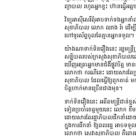
ព្យាបាល​​​ រហូត​​​អ្នក​ខ្លះ​ ​​ហ៊ាន​ធ្វើ​អ
វិទ្យុ​អាស៊ីសេរី​ពុំ​អាច​ទាក់ទង​អ្នកន
សុខាភិបាល ​លោក ឈាង រ៉ា ដើម្បី​ឆ្
ហៅ​ទូរស័ព្ទ​ចូល​តែ​គ្មាន​អ្នក​ទទួល។
យ៉ាង​ណា​ទាក់ទិន​រឿង​នេះ​ រដ្ឋមន្ត្រ
សន្និបាត​របស់​ក្រសួង​សុខាភិបាល​លើ
ឃើញ​អត្រា​អ្នក​មាន​ជំងឺ​ផ្លូវ​ចិត្ត
លោក​ថា ករណី​នេះ​ ដោយ​សារ​តែ​ប្រជា
សុខាភិបាល ដែល​ធ្វើ​ឱ្យ​ពួក​គាត់ មក​ប្រ
ចិត្ត​ហាក់​មាន​ច្រើន​ជាង​មុន។
ទាក់ទិន​រឿង​នេះ អតីត​មន្ត្រី​ជាន់ខ្ពស
ទៀន​ប្រចាំ​ខេត្ត​មួយ​នេះ​​ លោក ខឹម មុ
ដោយ​សារ​តែ​រដ្ឋាភិបាល​​​ដឹកនាំ
ក្នុង​ការ​ដឹកនាំ​ ឱ្យ​​ពលរដ្ឋ​ ​អាច​ទទ
លោក​ថា​ សេវា​​​​សុខាភិបាល​​ ​គឺ​ពោរពេញ​