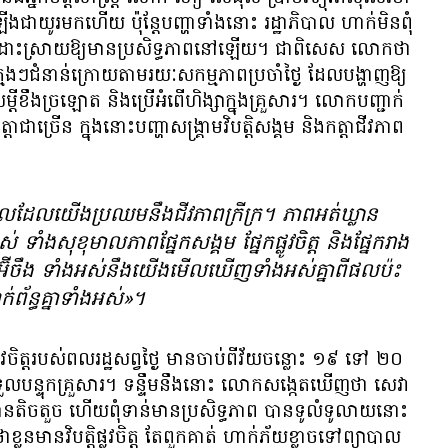
ត​ឡើង​ជា​យូរ​មក​ហើយ​​ ប៉ុន្តែ​បញ្ហា​ទាំង​នោះ​ រដ្ឋាភិបាល​ ​ហាក់​មិន​ពុំ​
​ការ​ដោះស្រាយ​​ឱ្យ​មាន​ប្រសិទ្ធភាព​​នៅ​ឡើយ។ ជា​ពិសេស​ លោក​ថា
ឆ្លង​ដល់​​ក្មេង​ៗ​​ជំនាន់​​ក្រោយ​តាមរយៈ​សកម្មភាព​ប្រចាំ​ថ្ងៃ ដែល​​​បង្ហាញ​ឱ្យ​
​​សម្ដី​​​ខឹង​ច្រឡោត និង​​ប្រើ​អំពើ​ហិង្សា​​ក្នុង​គ្រួសារ។ លោក​បញ្ជាក់​
តា​ជា​ច្រើន ក្នុង​នោះ​​​​​​​​បញ្ហា​សង្គ្រាម​​​​​វិបត្តិ​សង្គម និង​​កត្តា​ជីវភាព​​​​
យើង​ប្រឈម​នឹង​ជីវភាព​ក្រីក្រ​។ ​ភាព​អត់​ឃ្លាន​
 ទាំង​សុខុមាលភាព​ផ្នែក​សង្គម ផ្នែក​ផ្លូវ​ចិត្ត​ និង​ផ្នែក​រាង​
៊ីចឹង ទាំង​អស់​នឹង​យើង​មើល​ឃើញ​ទាំង​អស់​គ្នា​ពី​ផល​ប៉ះ
់ព័ន្ធ​គ្នា​ទាំង​អស់»។
​របស់​ពលរដ្ឋ​​សព្វថ្ងៃ មាន​ចាប់​ពី​​​​​​វ័យ​​​​​​​ចន្លោះ ១៩ ទៅ ២០​
​​​ទទួល​បន្ទុក​​​​គ្រួសារ។ ទន្ទឹម​នឹង​នោះ​ ​លោក​សង្កេត​ឃើញ​ថា សេវា​​
ៅ​មាន​តិច​តួច​​​ ហើយ​​ពុំ​ទាន់​​មាន​ប្រសិទ្ធភាព​​​ ​បាន​ទូលំទូលាយ​នោះ​
ន​​​​មាន​វិបត្តិ​​ផ្លូវ​ចិត្ត​​​​ ​​​​តែ​​​ពួក​គាត់​ ​ហាក់​ភ័យ​ខ្លាច​ទៅ​ព្យាបាល