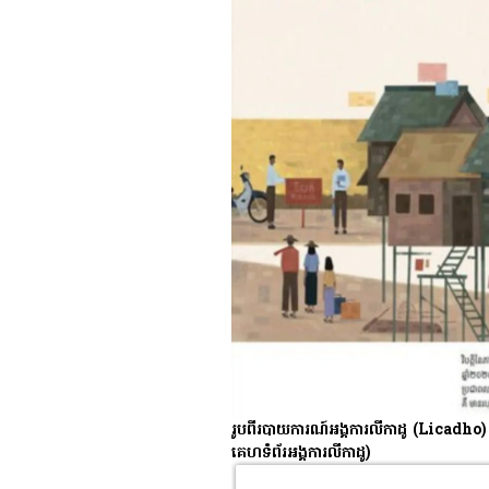
រូបពីរបាយការណ៍អង្គការ​លីកាដូ (Licadho) ស្ដីព
គេហទំព័រអង្គការលីកាដូ)