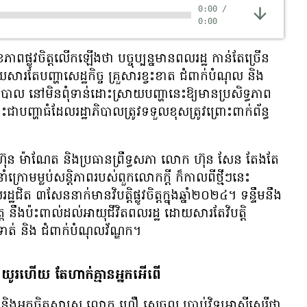
0:00
/
0:00
្លូវ​ចិត្ត​​លើក​ឡើង​ថា បច្ចុប្បន្ន​​​​​​​មាន​ពលរដ្ឋ​​​​ កាន់​តែ​​​ច្រើន​​​
​​ ​ដោយ​សារ​តែ​​​​បញ្ហា​សេដ្ឋកិច្ច​​ គ្រួសារ​ខ្វះ​ខាត​ ជំពាក់​បំណុល​ និង​
ល​ ​​​នៅ​មិន​​​​ពុំ​ទាន់​​​ដោះ​ស្រាយ​​​​​​បញ្ហា​នេះ​​​ឱ្យ​មាន​​ប្រសិទ្ធភាព​​
ះ​​ជា​បញ្ហា​ធំ​​ដែល​​​​​​រដ្ឋាភិបាល​​​ត្រូវ​ទទួល​ខុសត្រូវ​ព្រោះ​​ពាក់ព័ន្ធ​
ក ហ៊ុន ម៉ាណែត និង​​​ប្រធាន​ព្រឹទ្ធសភា​​​​​​ ​​លោក ហ៊ុន សែន តែងតែ​
ក្រោម​ម្លប់​សន្តិភាព​របស់​ពួក​លោក​​ក្ដី ក៏​កាល​​ពី​ថ្មីៗ​នេះ​ ​​​​
ិត ៣សែន​​នាក់​​មាន​វិបត្តិ​ផ្លូវ​ចិត្ត​​​ក្នុង​ឆ្នាំ​២០២៤។ ទន្ទឹម​នឹង​
ត្ត​​ ​នឹង​ប៉ះពាល់​​​ដល់​អាយុ​ជីវិត​​​​​ពលរដ្ឋ​ ដោយ​សារ​តែ​វិបត្តិ​
ងទាត់​ ​​​និង​ ជំពាក់​បំណុល​វ័ណ្ឌក។
ើត​ឡើងយូរ​​ហើយ តែហាក់គ្មាន​អ្នក​អើពើ
ិង​អ្នក​ចិត្ត​សាស្ត្រ ​​លោក ហឿ សេធុល ប្រាប់​វិទ្យុ​អាស៊ីសេរី​ថា