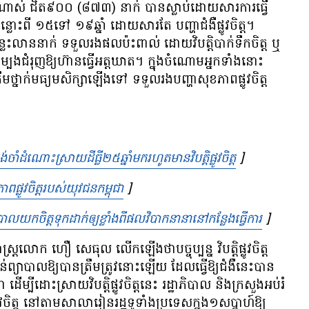
ច​ណាស់​ ជិត​៩០០ (៨៧៣) នាក់​​ បាន​ស្លាប់​ដោយ​សារ​ការ​ធ្វើ​
ះ​ពី ១៥​ទៅ ១៩​ឆ្នាំ ដោយ​សារ​តែ​​ ​បញ្ហា​ជំងឺ​ផ្លូវ​ចិត្ត។ ​
ន្លះ​លាន​នាក់ ទទួល​រង​ផល​ប៉ះពាល់​​ ដោយ​វិបត្តិ​បាក់​ទឹក​ចិត្ត​​ ឬ​​​
្បង​​ជំរុញ​ឱ្យ​ហ៊ាន​​ធ្វើ​អត្តឃាត។ ក្នុង​ចំណោម​អ្នក​ទាំង​នោះ​​​​
​ថ្នាក់​មធ្យមសិក្សា​​ឡើង​​​​ទៅ​ ​ទទួល​រង​បញ្ហា​សុខភាព​ផ្លូវ​ចិត្ត​​ ​
រង់ចាំ​ដំណោះស្រាយ​ដីធ្លី​២៥ឆ្នាំ​មក​រហូត​មាន​វិបត្តិ​ផ្លូវ​ចិត្ត
Opens in n
]
ាព​ផ្លូវចិត្ត​របស់​យុវជន​កម្ពុជា
Opens in new window
]
ភិបាល​យកចិត្តទុកដាក់​ឲ្យ​ខ្លាំង​ពី​ផលវិបាក​នានា​នៅ​កន្លែង​ធ្វើការ
Opens 
]
សាស្ត្រ​លោក ហឿ សេធុល លើក​ឡើង​ថា​បច្ចុប្បន្ន​ ​វិបត្តិ​ផ្លូវ​ចិត្ត​
ព្យាបាល​ឱ្យ​បាន​ត្រឹម​ត្រូវ​នោះ​ឡើយ​ ដែល​ធ្វើ​ឱ្យ​ជំងឺ​នេះ​បាន​
ម្បី​ដោះស្រាយ​វិបត្តិ​ផ្លូវ​ចិត្ត​នេះ​ ​រដ្ឋាភិបាល និង​ក្រសួង​អប់រំ
វ​ចិត្ត​​​ នៅ​តាម​សាលា​រៀន​​រដ្ឋ​ទូទាំង​ប្រទេស​ក្នុង​​១​សប្ដាហ៍​ឱ្យ​