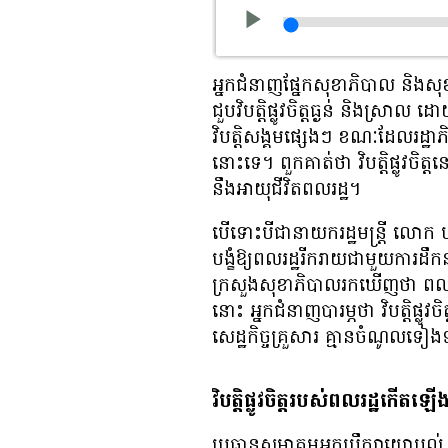
អ្នក​ជំនាញ​​​ផ្នែក​សុខាភិបាល និង​​សុខភាព​​ផ
ជួប​វិបត្តិ​​ផ្លូវ​ចិត្ត​ធ្ងន់ ​​​និង​ស្រាល​
វិបត្តិ​​​សង្គម​​ផ្សេងៗ ខណៈ​ដែល​​​​រដ្ឋាភិបា
នោះ​ទេ។ ពួក​គាត់​​​ថា វិបត្តិ​ផ្លូវ​ចិត្ត​នេ
នឹង​​​​អាយុ​ជីវិត​​​ពលរដ្ឋ។
បើទោះ​បី​ជា​​​​នាយករដ្ឋមន្ត្រី​​​​ លោ
បង្ខំ​ឱ្យ​ពលរដ្ឋ​រីករាយ​ជាមួយ​​ការដឹកនាំ​
ក្រសួង​សុខាភិបាល​​រក​ឃើញ​ថា ពលរដ្ឋ​​​​​ជ
នោះ​ អ្នក​ជំនាញ​​បារម្ភ​ថា វិបត្តិ​ផ្លូវ​ចិ
សេដ្ឋកិច្ច​​គ្រួសារ​​​ ​គ្មាន​ចំណូល​ទៀ
វិបត្តិ​ផ្លូវ​ចិត្ត​របស់​ពលរដ្ឋ​​​​ក
​​ប្រធាន​សមាគម​អ្នក​ប្រឹក្សា​យោបល់ ន