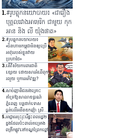
1
.
#រូបត្លុកនយោបាយ៖ «ជារឿង
បុគ្គលរវាងអាមេរិក ជាមួយ កុក
អាន និង លី យ៉ុងផាត»
2
.
#រូបត្លុកនយោបាយ៖
«ចិនហាមកម្ពុជាមិនឲ្យប្រើ
អាវុធរបស់ខ្លួនវាយ
ប្រហាថៃ»
3
.
តើវិស័យការពារជាតិ
ខ្សោយ ដោយសារអំពើពុក
រលួយ ឬការអភិវឌ្ឍ?
4
.
សាច់ញាតិជនរងគ្រោះ
គាំទ្រឱ្យសាលាឧទ្ធរណ៍
ភ្នំពេញ បន្តដាក់ទោស
ធ្ងន់លើអតីត​ឧកញ៉ា ស្រី
ស៊ីណា
5
.
អាជ្ញាធរ​ចុះ​រុះរើ​ផ្ទះ​ពលរដ្ឋ​២​
ខ្នង​ដែល​ប៉ះពាល់​គម្រោង​
ពង្រីក​ផ្លូវ​នៅ​ខណ្ឌ​ព្រែកព្នៅ