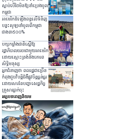
ស្លាប់បើថៃមិនឱ្យនាំប្រេងចូល
កម្ពុជា
អាមេរិកដំឡើងពន្ធលើទំនិញ
បន្ទះសូឡានាំចូលពីកម្ពុជា
ជាង៣៥០០%
បក្សកម្លាំងជាតិស្នើឱ្យ
រដ្ឋាភិបាលចរចាជាមួយអាមេរិក
ដោយស្មោះត្រង់និងគោរព
សិទ្ធិមនុស្ស
អ្នក​ជំនាញ​ថា ពលរដ្ឋ​ជា​ច្រើន​
កំពុង​ជួប​វិបត្តិ​ជំងឺ​ផ្លូវ​ចិត្ត​ធ្ងន់ធ្ងរ​
ដោយ​សារ​តែ​បញ្ហា​សេដ្ឋកិច្ច​
គ្រួសារ​ធ្លាក់​ចុះ
អត្ថបទពេញនិយម