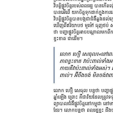
វិបត្តិ​ផ្លូវ​ចិត្ត​របស់​ពលរដ្ឋ​​​ បាន​កើ
បាន​អើពើ​ ​យក​ចិត្ត​ទុក​ដាក់​ក្នុង
វិបត្តិ​ផ្លូវ​​​ចិត្ត​​​​​​បាន​បង្ក​ជា​ជំងឺ​
ឃើញ​ពី​​​​ឥរិយាបថ​ ​មួម៉ៅ​ ​ធុញ​ថប់​​ ​​
ថា បញ្ហា​ផ្លូវ​ចិត្ត​​​​​អាច​បណ្ដាល​​​មក​ពី​កត្
ខ្វះ​ខាត​​​​​​​ ​​​ជា​ដើម។
លោក ហឿ សេធុល៖«នៅ​ពេល​ដែល​
ភាព​ខ្វះ​ខាត​ វា​ប៉ះពាល់​ទាំងអស់
កាយ​គឺ​វា​ប៉ះពាល់​ទាំងអស់។ អ
ពាល់។ អ៊ីចឹង​ចង់ មិន​ចង់​វា​ពាក
លោក ហឿ សេធុល បន្ត​ថា បញ្ហា​ផ្លូវ​ចិត្ត
ឆ្នាំ​ឡើង ព្រោះ​​ ​គឺ​ជា​វ័យ​ដែល​​ត្រូវ
ព្យាបាល​​ជំងឺ​ផ្លូវ​ចិត្ត​​នៅ​កម្ពុជា ន
ដែរ។ លោក​បន្ត​ថា ពលរដ្ឋ​​ខ្លះ​​​​​ ដឹង​ថា​ខ្លួ