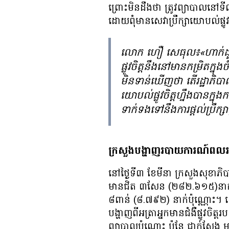
ព្រោះ​​​​​​​មិន​ដឹង​ថា ត្រូវ​​​​​​​​​ព្យាបាល​នៅ​ទី
ដោយ​ពុំ​មាន​សេវា​​​ប្រឹក្សា​យោបល់​ផ្លូវ​ច
លោក ហឿ សេធុល៖«ហាក់​ដូច​ជា​
ផ្លូវ​ចិត្ត​នឹង​នៅ​មាន​កម្រិត​ក
មិន​ទាន់​ឃើញ​ថា តើ​រដ្ឋាភិបាល​ម
យោបល់​ផ្លូវ​ចិត្ត​ហ្នឹង​បាន​ក្
ទាក់ទង​ទៅ​នឹង​ការ​ផ្ដល់​ប្រឹក្ស
ក្រសួងបង្ហាញរបាយការណ៍​ពលរដ្ឋ​មា
នៅ​ថ្ងៃ​ទី៣ ខែ​មីនា ក្រសួង​សុខាភិបាល​
មាន​ជិត ៣​សែន (២៨២.៦១៥)នាក់ ក្នុង
៨​ពាន់ (៨.៧៩២) នាក់​ប៉ុណ្ណោះ។ ទោះ​
បង្ហាញ​​​​ពី​អត្រា​អ្នក​​មាន​ជំងឺ​​ផ្លូវ​ចិត
ព្យាបាល​​​​ប៉ុណ្ណោះ ប៉ុន្តែ​ ​​​ជាក់ស្ដែង​​ ​មាន