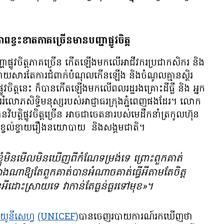
ាព​ខ្វះខាតភាគច្រើន​មានបញ្ហា​ផ្លូវ​ចិត្ត​​
ា​ផ្លូវ​ចិត្ត​​ភាគ​​ច្រើន ​​កើត​​​ឡើង​មក​លើ​​អាជីវករ​​​ប្រជា​កសិករ​​​​ និង​​
យ​សារ​តែ​ការ​ជំពាក់​បំណុល​កើន​ឡើង​​ និង​ចំណូល​គ្មាន​ស្ថិរ
ផ្លូវ​ចិត្ត​នេះ ក៏​​បាន​​កើត​​ឡើង​មក​លើ​ពលរដ្ឋ​រង​គ្រោះ​ដីធ្លី និង​​​ អ្នក​
រំលោភ​សិទ្ធិ​មនុស្ស​​របស់​អាជ្ញាធរ​ក្រុង​ភ្នំពេញ​ផង​ដែរ។ លោក​
ត្តិ​ផ្លូវ​ចិត្ត​ច្រើន​ អាច​ជា​ចេតនា​របស់​​មេដឹកនាំ​ត្រកូល​ហ៊ុន
​​​ខ្វល់ខ្វាយ​​រឿង​​​នយោបាយ ​ និង​សង្គម​ជាតិ។
មិន​មើល​មិន​ឃើញ​ពី​កំណែទម្រង់​ទេ​ ព្រោះ​ពួក​គាត់​
ង​ណា​ឱ្យ​តែ​ពួក​គាត់​បាន​អំណាច​គាត់​ធ្វើ​អី​តាម​តែ​ចិត្ត​
ន​អី​ដោះស្រាយ​ទេ​ វា​កាន់​តែ​ធ្ងន់ធ្ងរ​​ទៅ​មុខ»។
រ​យូនីសេហ្វ
(UNICEF)
បាន​ចេញ​របាយការណ៍​រក​​ឃើញ​ថា ​​