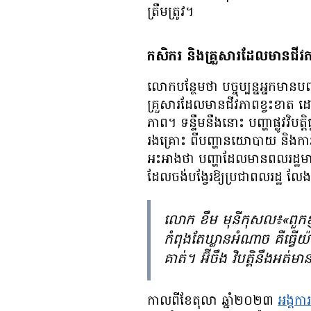
ត្រឹមត្រូវ។
​កសិករ​​​​ និង​​គ្រួសារ​ដែល​មាន​ជីវភ
លោក​​បន្ថែម​ថា បច្ចុប្បន្ន​អ្នក​​​​មាន​បញ្ហ
គ្រួសារ​ដែល​មាន​ជីវភាព​ខ្វះខាត ​ដោ
ភាព។ ទន្ទឹម​នឹង​នោះ ​​បញ្ហា​ផ្លូវ​វិបត្តិ​
រងគ្រោះ​ ​ពី​បញ្ហា​នយោបាយ ​និង​ការ​
អះអាង​ថា បញ្ហា​ដែល​មាន​ពលរដ្ឋ​មាន​វិប
ដែល​ចង់​បង្វែរ​ឱ្យ​ប្រជាពលរដ្ឋ​ ​លែង
លោក ខឹម មុនីកុសល៖«ពួក​ខ្ញុំ​
កំពុងតែ​ឃ្លាន​អំណាច​ គឺ​ធ្វើ​យ៉ា
គាត់។ អ៊ីចឹង​ វិបត្តិ​នឹង​អត់​មា
កាល​ពី​ខែ​តុលា ឆ្នាំ​២០២៣
អង្គកា