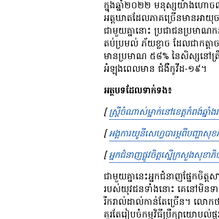
ក្នុង​ឆ្នាំ​២០២២​ ​មនុស្ស​យ៉ាង​​ហោ
អត្តឃាត​ដែល​ភាគ​ច្រើន​មាន​អាយុ​ចន្លោ
ជាមួយ​គ្នា​នោះ​​ ​ប្រជាជន​​​​​ប្រមាណ​​ក
តប់ប្រមល់ ​ភ័យ​ខ្លាច​​ ​ដែល​ជា​កត្តា​ចម
មាន​​ប្រមាណ ​​៥៨​% ​​នៃ​សិស្ស​នៅ​ត្រឹម​​
អំឡុង​ពេល​មាន​ ​ជំងឺ​កូវីដ-១៩។
អត្ថបទដែលទាក់ទង៖
[
ស្ត្រី​ចំណាស់​ម្នាក់​នៅ​ខេត្ត​កំពង់ឆ្នាំង​
[
អង្គការ​យូនីសេហ្វ​បារម្ភ​ពី​បញ្ហា​សុខភ
[
អ្នក​ជំនាញ​ផ្លូវចិត្ត​ស្នើ​ក្រសួង​សុខា
ជាមួយ​គ្នា​នេះ​​អ្នក​ជំនាញ​ផ្នែក​ចិត្ត​
របស់​យុវជន​ទាំង​នោះ​ ​គេ​នៅ​មិន​ទាន់​
រីក​រាល់​ដាល់​កាន់​តែ​ច្រើន។ លោក​ថា ដើ
គួរតែ​រៀបចំ​កម្មវិធី​ប្រឹក្សា​យោបល់​ផ្លូ