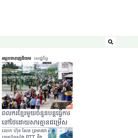
ស្វែងរក
អត្ថបទពេញនិយម
សេដ្ឋកិច្ច
ពលករខ្មែរមួយចំនួនបន្តធ្វើការ
នៅថៃដោយសារគ្មានជម្រើស
លោក ហ៊ុន សែន ព្រមានថា
ក្រុមហ៊ុនសាំង PTT នឹង