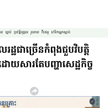
ាព
ច្បាប់
ប្រវត្តិបុគ្គល
រូបភាព
វីដេអូ
វេទិកា​អ្នក​ស្ដាប់
្ឋ​ជា​ច្រើន​កំពុង​ជួប​វិបត្តិ​
ន់ធ្ងរ​ដោយ​សារ​តែ​បញ្ហា​សេដ្ឋកិច្ច​