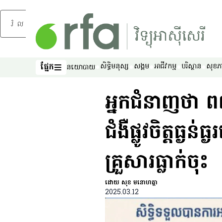
រំលងទៅមាតិកាចម្បង
ផ្នែក
សិទ្ធិ​មនុស្ស
សង្គម
អាជីវកម្ម
បរិស្ថាន
សុខភ
នយោបាយ
ផ្នែក
អ្នក​ជំនាញ​ថា ពលរដ
ជំងឺ​ផ្លូវ​ចិត្ត​ធ្ង
គ្រួសារ​ធ្លាក់​ចុះ
ដោយ សុខ ម​នោហត្ថា
2025.03.12