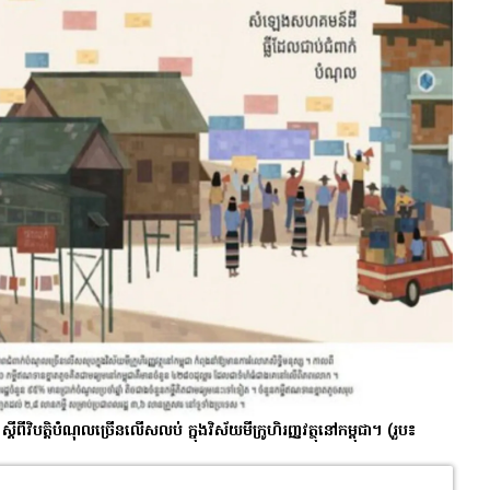
ី​វិបត្តិ​បំណុលច្រើន​លើសលប់ ក្នុងវិស័យមីក្រូហិរញ្ញវត្ថុ​នៅកម្ពុជា។
(រួប៖