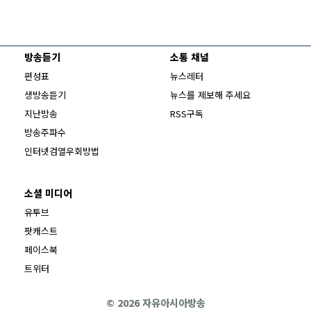
방송듣기
소통 채널
편성표
뉴스레터
생방송듣기
뉴스를 제보해 주세요
지난방송
RSS구독
방송주파수
Opens in new window
인터넷검열우회방법
소셜 미디어
Opens in new window
유투브
팟캐스트
Opens in new window
페이스북
Opens in new window
트위터
© 2026 자유아시아방송