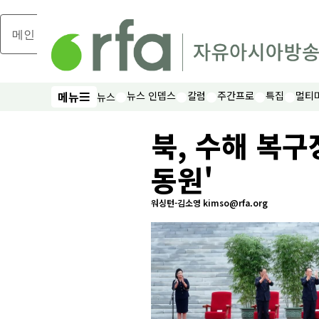
메인 콘텐츠로 건너뛰기
메뉴
뉴스 인뎁스
칼럼
주간프로
특집
멀티
뉴스
메뉴
북, 수해 복구
동원'
워싱턴-김소영 kimso@rfa.org