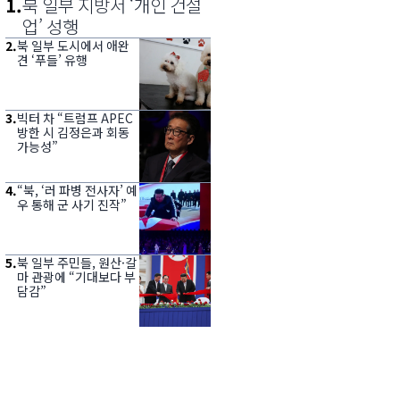
1
.
북 일부 지방서 ‘개인 건설
업’ 성행
2
.
북 일부 도시에서 애완
견 ‘푸들’ 유행
3
.
빅터 차 “트럼프 APEC
방한 시 김정은과 회동
가능성”
4
.
“북, ‘러 파병 전사자’ 예
우 통해 군 사기 진작”
5
.
북 일부 주민들, 원산·갈
마 관광에 “기대보다 부
담감”