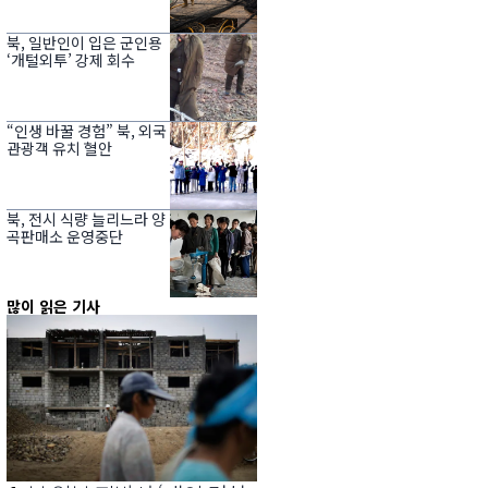
북, 일반인이 입은 군인용
‘개털외투’ 강제 회수
“인생 바꿀 경험” 북, 외국
관광객 유치 혈안
북, 전시 식량 늘리느라 양
곡판매소 운영중단
많이 읽은 기사