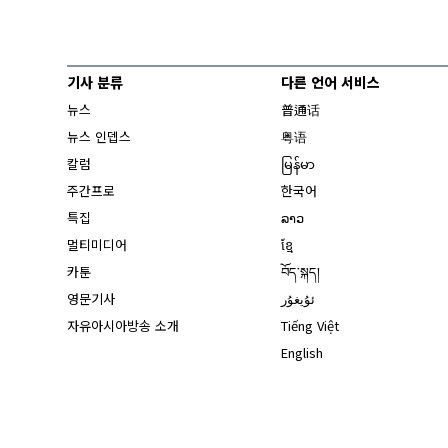
기사 분류
다른 언어 서비스
뉴스
普通话
뉴스 인뎁스
粤语
칼럼
မြန်မာ
주간프로
한국어
특집
ລາວ
멀티미디어
ខ្មែ
카툰
བོད་སྐད།
영문기사
ئۇيغۇر
자유아시아방송 소개
Tiếng Việt
English