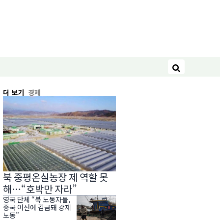
검색
더 보기
경제
북 중평온실농장 제 역할 못
해…“호박만 자라”
영국 단체 “북 노동자들,
중국 어선에 감금돼 강제
노동”