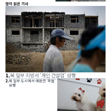
많이 읽은 기사
1
.
북 일부 지방서 ‘개인 건설업’ 성행
2
.
북 일부 도시에서 애완견 ‘푸들’
유행