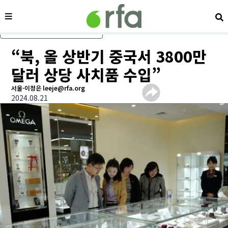
메뉴
검
메인 콘텐츠로 건너뛰기
“북, 올 상반기 중국서 3800만
달러 상당 사치품 수입”
서울-이정은 leeje@rfa.org
2024.08.21