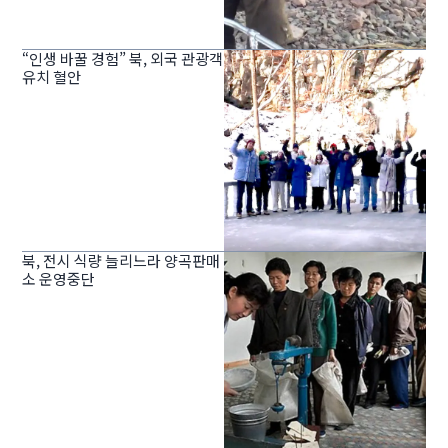
“인생 바꿀 경험” 북, 외국 관광객
유치 혈안
북, 전시 식량 늘리느라 양곡판매
소 운영중단