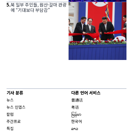
5
.
북 일부 주민들, 원산·갈마 관광
에 “기대보다 부담감”
기사 분류
다른 언어 서비스
뉴스
普通话
뉴스 인뎁스
粤语
칼럼
မြန်မာ
주간프로
한국어
특집
ລາວ