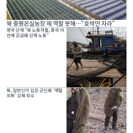
북 중평온실농장 제 역할 못해…“호박만 자라”
영국 단체 “북 노동자들, 중국 어
선에 감금돼 강제 노동”
북, 일반인이 입은 군인용 ‘개털
외투’ 강제 회수