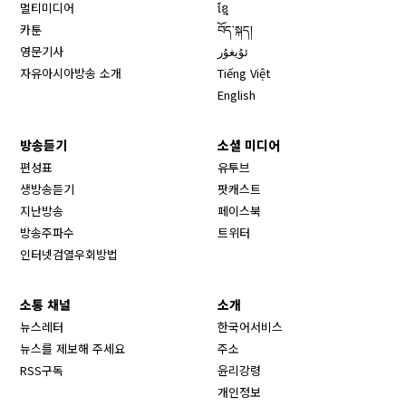
멀티미디어
ខ្មែ
카툰
བོད་སྐད།
영문기사
ئۇيغۇر
자유아시아방송 소개
Tiếng Việt
English
방송듣기
소셜 미디어
Opens in new window
편성표
유투브
생방송듣기
팟캐스트
Opens in new window
지난방송
페이스북
Opens in new window
방송주파수
트위터
Opens in new window
인터넷검열우회방법
소통 채널
소개
뉴스레터
한국어서비스
뉴스를 제보해 주세요
주소
RSS구독
윤리강령
개인정보