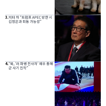
3
.
빅터 차 “트럼프 APEC 방한 시
김정은과 회동 가능성”
4
.
“북, ‘러 파병 전사자’ 예우 통해
군 사기 진작”