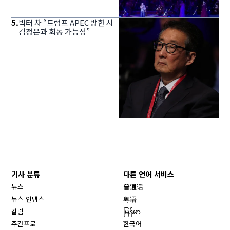
5
.
빅터 차 “트럼프 APEC 방한 시
김정은과 회동 가능성”
기사 분류
다른 언어 서비스
뉴스
普通话
뉴스 인뎁스
粤语
칼럼
မြန်မာ
주간프로
한국어