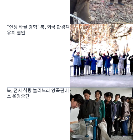
“인생 바꿀 경험” 북, 외국 관광객
유치 혈안
북, 전시 식량 늘리느라 양곡판매
소 운영중단