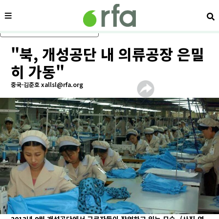
메뉴
검
메인 콘텐츠로 건너뛰기
"북, 개성공단 내 의류공장 은밀
히 가동"
중국-김준호 xallsl@rfa.org