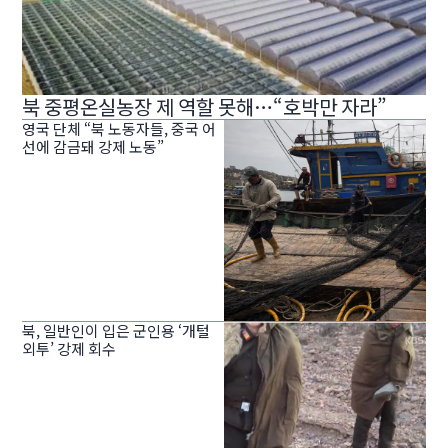
북 중평온실농장 제 역할 못해…“호박만 자라”
영국 단체 “북 노동자들, 중국 어
선에 감금돼 강제 노동”
북, 일반인이 입은 군인용 ‘개털
외투’ 강제 회수