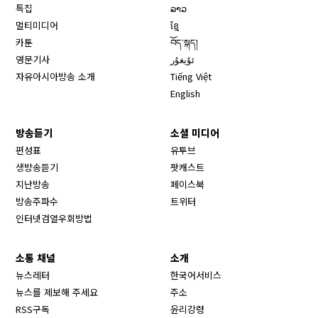
특집
ລາວ
멀티미디어
ខ្មែ
카툰
བོད་སྐད།
영문기사
ئۇيغۇر
자유아시아방송 소개
Tiếng Việt
English
방송듣기
소셜 미디어
Opens in new window
편성표
유투브
생방송듣기
팟캐스트
Opens in new window
지난방송
페이스북
Opens in new window
방송주파수
트위터
Opens in new window
인터넷검열우회방법
소통 채널
소개
뉴스레터
한국어서비스
뉴스를 제보해 주세요
주소
RSS구독
윤리강령