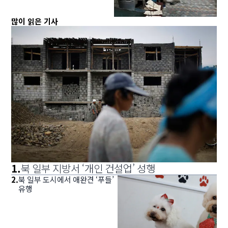
많이 읽은 기사
1
.
북 일부 지방서 ‘개인 건설업’ 성행
2
.
북 일부 도시에서 애완견 ‘푸들’
유행