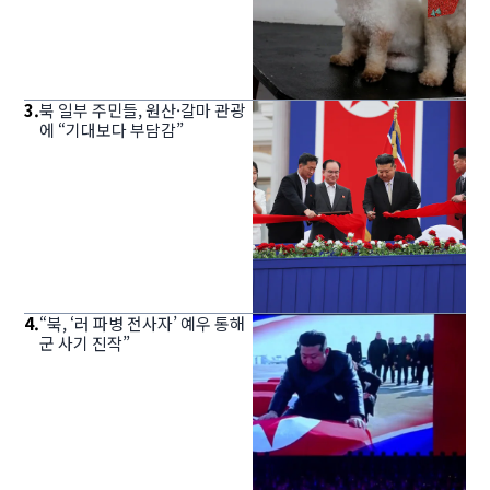
3
.
북 일부 주민들, 원산·갈마 관광
에 “기대보다 부담감”
4
.
“북, ‘러 파병 전사자’ 예우 통해
군 사기 진작”