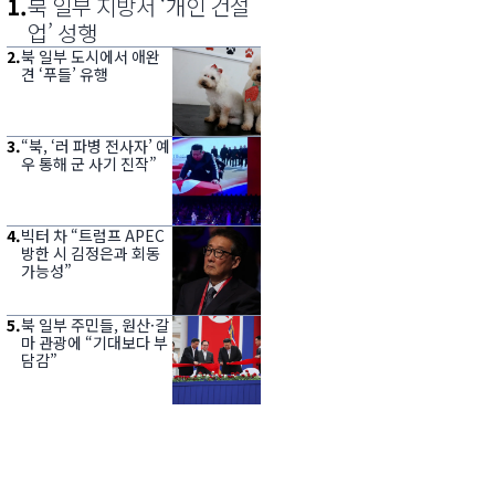
1
.
북 일부 지방서 ‘개인 건설
업’ 성행
2
.
북 일부 도시에서 애완
견 ‘푸들’ 유행
3
.
“북, ‘러 파병 전사자’ 예
우 통해 군 사기 진작”
4
.
빅터 차 “트럼프 APEC
방한 시 김정은과 회동
가능성”
5
.
북 일부 주민들, 원산·갈
마 관광에 “기대보다 부
담감”