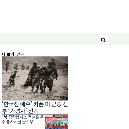
검색
더 보기
인권
‘한국전 예수’ 카폰 미 군종 신
부 ‘가경자’ 선포
“북 종합봉사소 건설은 돈
주 봉사시설 몰수용”