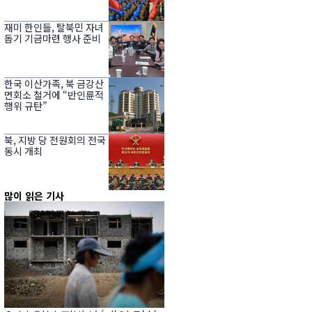
재미 한인들, 탈북민 자녀
돕기 기금마련 행사 준비
한국 이산가족, 북 금강산
면회소 철거에 “반인륜적
행위 규탄”
북, 지방 당 전원회의 전국
동시 개최
많이 읽은 기사