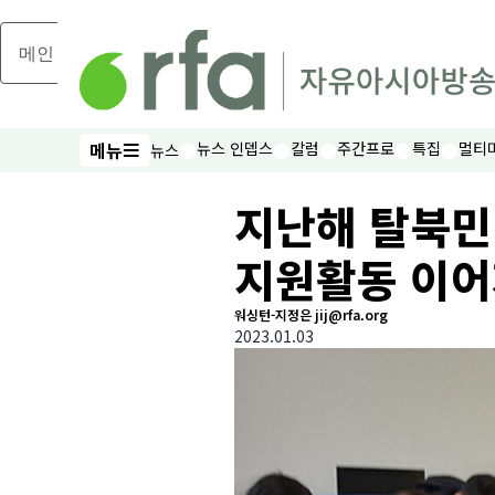
메인 콘텐츠로 건너뛰기
메뉴
뉴스 인뎁스
칼럼
주간프로
특집
멀티
뉴스
메뉴
지난해 탈북민
지원활동 이
워싱턴-지정은 jij@rfa.org
2023.01.03