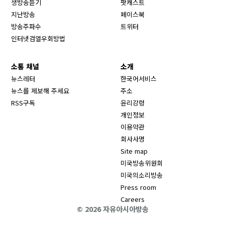
생방송듣기
팟캐스트
Opens in new window
지난방송
페이스북
Opens in new window
방송주파수
트위터
Opens in new window
인터넷검열우회방법
소통 채널
소개
뉴스레터
한국어서비스
뉴스를 제보해 주세요
주소
RSS구독
윤리강령
개인정보
이용약관
회사사명
Site map
Opens in new wind
미국방송위원회
Opens in new wind
미국의소리방송
Press room
Opens in new window
Careers
© 2026 자유아시아방송