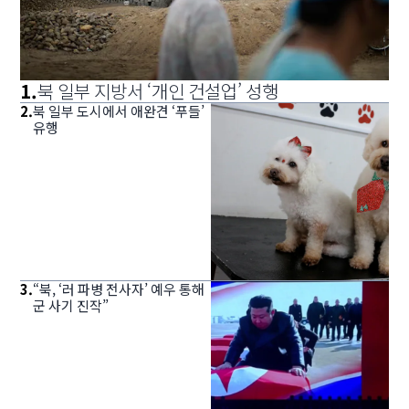
1
.
북 일부 지방서 ‘개인 건설업’ 성행
2
.
북 일부 도시에서 애완견 ‘푸들’
유행
3
.
“북, ‘러 파병 전사자’ 예우 통해
군 사기 진작”