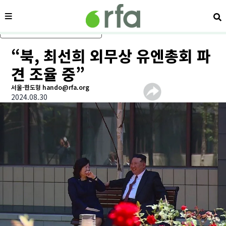
메뉴
검
메인 콘텐츠로 건너뛰기
“북, 최선희 외무상 유엔총회 파
견 조율 중”
서울-한도형 hando@rfa.org
2024.08.30