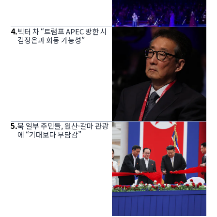
4
.
빅터 차 “트럼프 APEC 방한 시
김정은과 회동 가능성”
5
.
북 일부 주민들, 원산·갈마 관광
에 “기대보다 부담감”