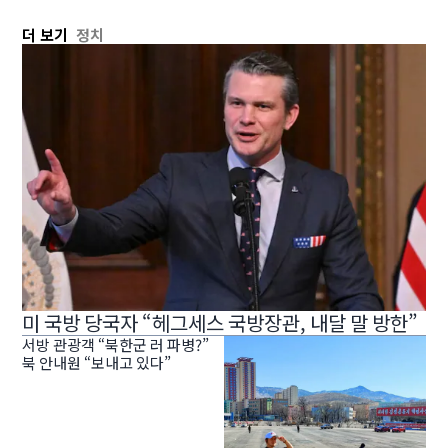
더 보기
정치
미 국방 당국자 “헤그세스 국방장관, 내달 말 방한”
서방 관광객 “북한군 러 파병?”
북 안내원 “보내고 있다”