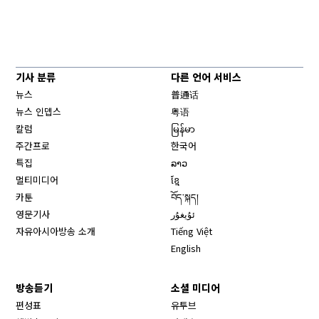
기사 분류
다른 언어 서비스
뉴스
普通话
뉴스 인뎁스
粤语
칼럼
မြန်မာ
주간프로
한국어
특집
ລາວ
멀티미디어
ខ្មែ
카툰
བོད་སྐད།
영문기사
ئۇيغۇر
자유아시아방송 소개
Tiếng Việt
English
방송듣기
소셜 미디어
Opens in new window
편성표
유투브