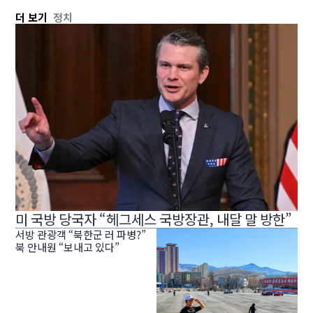
더 보기
정치
미 국방 당국자 “헤그세스 국방장관, 내달 말 방한”
서방 관광객 “북한군 러 파병?”
북 안내원 “보내고 있다”