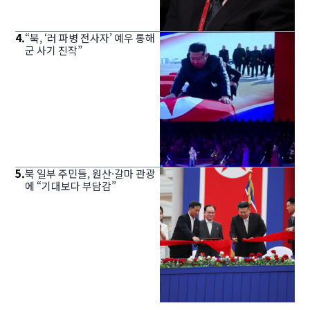
4
.
“북, ‘러 파병 전사자’ 예우 통해
군 사기 진작”
5
.
북 일부 주민들, 원산·갈마 관광
에 “기대보다 부담감”