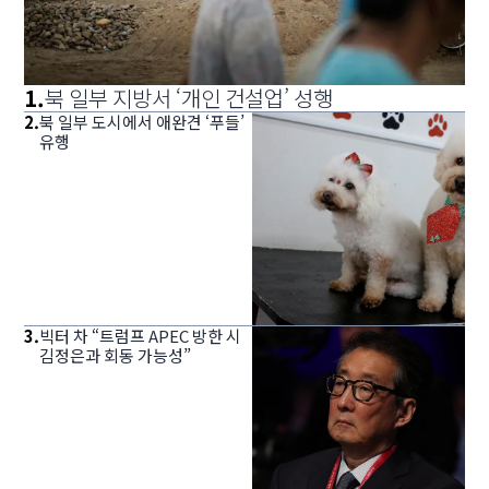
1
.
북 일부 지방서 ‘개인 건설업’ 성행
2
.
북 일부 도시에서 애완견 ‘푸들’
유행
3
.
빅터 차 “트럼프 APEC 방한 시
김정은과 회동 가능성”