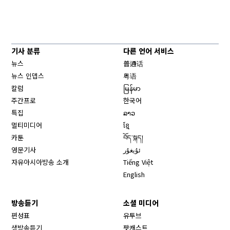
기사 분류
다른 언어 서비스
뉴스
普通话
뉴스 인뎁스
粤语
칼럼
မြန်မာ
주간프로
한국어
특집
ລາວ
멀티미디어
ខ្មែ
카툰
བོད་སྐད།
영문기사
ئۇيغۇر
자유아시아방송 소개
Tiếng Việt
English
방송듣기
소셜 미디어
Opens in new window
편성표
유투브
생방송듣기
팟캐스트