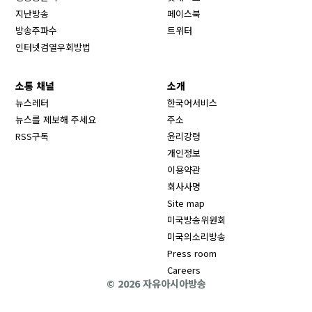
Opens in new window
지난방송
페이스북
Opens in new window
방송주파수
트위터
Opens in new window
인터넷검열우회방법
소통 채널
소개
뉴스레터
한국어서비스
뉴스를 제보해 주세요
주소
RSS구독
윤리강령
개인정보
이용약관
회사사명
Site map
Opens in new wind
미국방송위원회
Opens in new wind
미국의소리방송
Press room
Opens in new window
Careers
© 2026 자유아시아방송